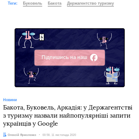
Теги:
Буковель
Бакота
Держагентство туризму
Підпишись на наш
Facebook
Новини
Бакота, Буковель, Аркадія: у Держагентстві
з туризму назвали найпопулярніші запити
українців у Google
Автор:
Олексій Ярмоленко
Дата:
00:58, 11 листопада 2020