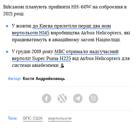
Військові планують прийняти HH-60W на озброєння в
2021 році.
У жовтні
до Києва прилетіли перші два нові
вертольоти H145
виробництва Airbus Helicopters, які
працюватимуть в авіаційному загоні Нацполіції.
У грудні 2019 року
МВС отримало надсучасний
вертоліт Super Puma Н225
від Airbus Helicopters для
системи авіабезпеки.
Автор:
Костя Андрейковець
Facebook
Twitter
Telegram
Viber
Теги:
ВПС США
вертольоти