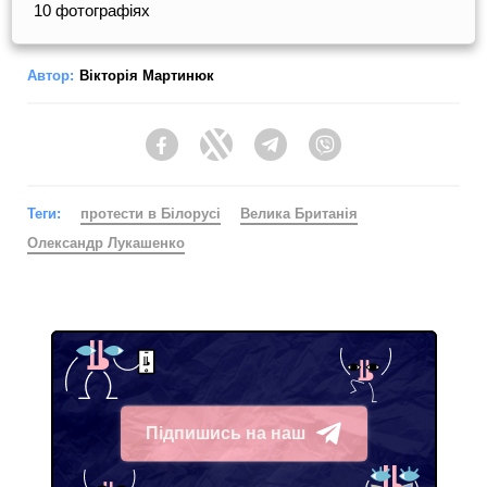
10 фотографіях
Автор:
Вікторія Мартинюк
Facebook
Twitter
Telegram
Viber
Теги:
протести в Білорусі
Велика Британія
Олександр Лукашенко
Підпишись на наш
Telegram