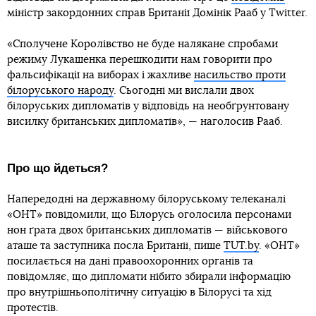
міністр закордонних справ Британії Домінік Рааб у Twitter.
«Сполучене Королівство не буде налякане спробами
режиму Лукашенка перешкодити нам говорити про
фальсифікації на виборах і жахливе
насильство проти
білоруського народу
. Сьогодні ми вислали двох
білоруських дипломатів у відповідь на необґрунтовану
висилку британських дипломатів», — наголосив Рааб.
Про що йдеться?
Напередодні на державному білоруському телеканалі
«ОНТ» повідомили, що Білорусь оголосила персонами
нон ґрата двох британських дипломатів — військового
аташе та заступника посла Британії, пише
TUT.by
. «ОНТ»
посилається на дані правоохоронних органів та
повідомляє, що дипломати нібито збирали інформацію
про внутрішньополітичну ситуацію в Білорусі та хід
протестів.