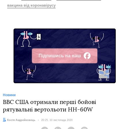
вакцина від коронавірусу
Підпишись на наш
Facebook
Новини
ВВС США отримали перші бойові
рятувальні вертольоти HH-60W
Автор:
Костя Андрейковець
Дата:
20:25, 10 листопада 2020