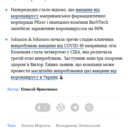
Напередодні стало відомо, що
вакцина від
коронавірусу
американської фармацевтичної
корпорації Pfizer і німецької компанії BioNTech
запобігає зараженню коронавірусом на 90%.
Johnson & Johnson почала третю стадію клінічних
випробувань вакцини від COVID-19
наприкінці літа.
Компанія стала четвертою у США, яка розпочала
третій етап випробувань. Заступник міністра охорони
здоровʼя Віктор Ляшко заявив, що компанія може
провести
масштабні випробування цієї вакцини від
коронавірусу в Україні
.
Автор:
Олексій Ярмоленко
2
Facebook
Twitter
Telegram
Viber
Теги:
Ангела Меркель
Володимир Зеленський