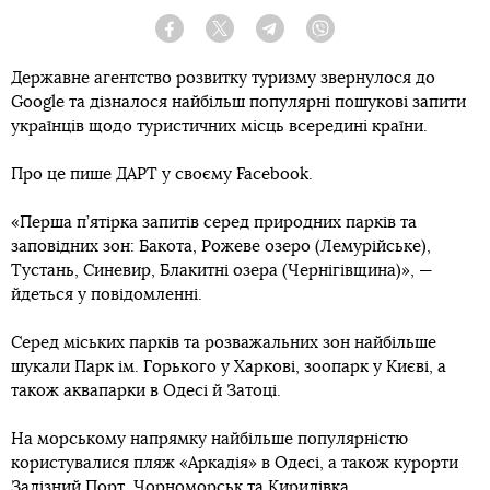
Facebook
Twitter
Telegram
Viber
Державне агентство розвитку туризму звернулося до
Google та дізналося найбільш популярні пошукові запити
українців щодо туристичних місць всередині країни.
Про це пише ДАРТ у своєму Facebook.
«Перша п’ятірка запитів серед природних парків та
заповідних зон: Бакота, Рожеве озеро (Лемурійське),
Тустань, Синевир, Блакитні озера (Чернігівщина)», —
йдеться у повідомленні.
Серед міських парків та розважальних зон найбільше
шукали Парк ім. Горького у Харкові, зоопарк у Києві, а
також аквапарки в Одесі й Затоці.
На морському напрямку найбільше популярністю
користувалися пляж «Аркадія» в Одесі, а також курорти
Залізний Порт, Чорноморськ та Кирилівка.