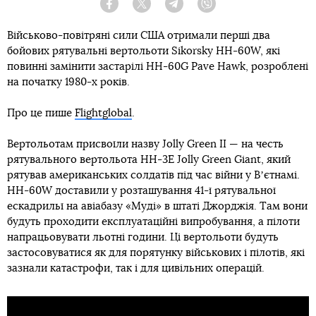
Facebook
Twitter
Telegram
Viber
Військово-повітряні сили США отримали перші два
бойових рятувальні вертольоти Sikorsky HH-60W, які
повинні замінити застарілі HH-60G Pave Hawk, розроблені
на початку 1980-х років.
Про це пише
Flightglobal
.
Вертольотам присвоїли назву Jolly Green II — на честь
рятувального вертольота HH-3E Jolly Green Giant, який
рятував американських солдатів під час війни у Вʼєтнамі.
HH-60W доставили у розташування 41-ї рятувальної
ескадрильї на авіабазу «Муді» в штаті Джорджія. Там вони
будуть проходити експлуатаційні випробування, а пілоти
напрацьовувати льотні години. Ці вертольоти будуть
застосовуватися як для порятунку військових і пілотів, які
зазнали катастрофи, так і для цивільних операцій.