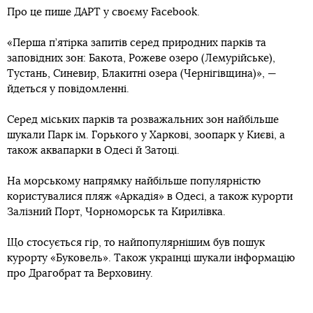
Про це пише ДАРТ у своєму Facebook.
«Перша п’ятірка запитів серед природних парків та
заповідних зон: Бакота, Рожеве озеро (Лемурійське),
Тустань, Синевир, Блакитні озера (Чернігівщина)», —
йдеться у повідомленні.
Серед міських парків та розважальних зон найбільше
шукали Парк ім. Горького у Харкові, зоопарк у Києві, а
також аквапарки в Одесі й Затоці.
На морському напрямку найбільше популярністю
користувалися пляж «Аркадія» в Одесі, а також курорти
Залізний Порт, Чорноморськ та Кирилівка.
Що стосується гір, то найпопулярнішим був пошук
курорту «Буковель». Також українці шукали інформацію
про Драгобрат та Верховину.