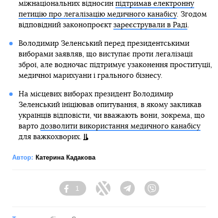
міжнаціональних відносин
підтримав електронну
петицію про легалізацію медичного канабісу
. Згодом
відповідний законопроєкт
зареєстрували в Раді
.
Володимир Зеленський перед президентськими
виборами заявляв, що виступає проти легалізації
зброї, але водночас підтримує узаконення проституції,
медичної марихуани і грального бізнесу.
На місцевих виборах президент Володимир
Зеленський ініціював опитування, в якому закликав
українців відповісти, чи вважають вони, зокрема, що
варто
дозволити використання медичного канабісу
для важкохворих.
Автор:
Катерина Кадакова
1
Facebook
Twitter
Telegram
Viber