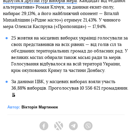
відбутися другий тур виборів мера
. Кандидат від «Єдиної
альтернативи» Роман Клічук, за даними екзит-полу,
набирає 29,13%, а його найближчий опонент — Віталій
Михайлішин («Рідне місто») отримує 21,43%. У чинного
мера Олексія Каспрука («Пропозиція») — 17,94%.
25 жовтня на місцевих виборах українці голосували за
своїх представників на всіх рівнях — від голів сіл та
об’єднаних територіальних громад до обласних рад. У
великих містах обирали також міські ради та мерів.
Голосування відбувалося на всій території України,
крім окупованих Криму та частини Донбасу.
За даними ЦВК, у місцевих виборах взяли участь
36,88% виборців. Проголосував 10 556 621 громадянин.
Автор:
Вікторія Мартинюк
Facebook
Twitter
Telegram
Viber