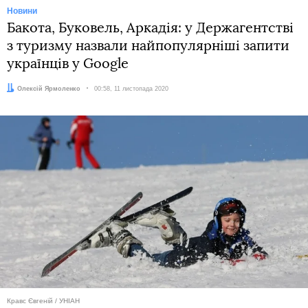
Новини
Бакота, Буковель, Аркадія: у Держагентстві
з туризму назвали найпопулярніші запити
українців у Google
Автор:
Олексій Ярмоленко
Дата:
00:58, 11 листопада 2020
Кравс Євгеній / УНІАН