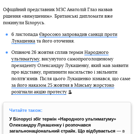
Офіційний представник МЗС Анатолій Глаз назвав
рішення «вимушеним». Британські дипломати вже
покинули Білорусь.
6 листопада
Євросоюз запровадив санкції проти
Лукашенка
та його оточення.
Опівночі 26 жовтня сплив термін
Народного
ультиматуму
, висунутого самопроголошеному
президенту Олександру Лукашенку, який мав заявити
про відставку, припинити насильство і звільнити
політвʼязнів. Після цього Лукашенко зізнався, що саме
за його наказом 25 жовтня в Мінську жорстоко
розігнали акцію протесту
.
Читайте також:
У Білорусі збіг термін «Народного ультиматуму»
Олександру Лукашенку і розпочався
загальнонаціональний страйк. Що відбувається
— в