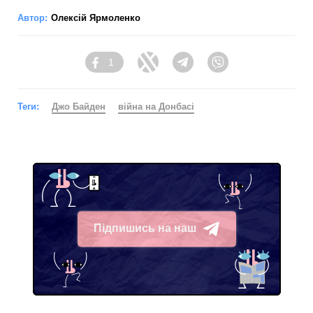
Автор:
Олексій Ярмоленко
1
Facebook
Twitter
Telegram
Viber
Теги:
Джо Байден
війна на Донбасі
Підпишись на наш
Telegram