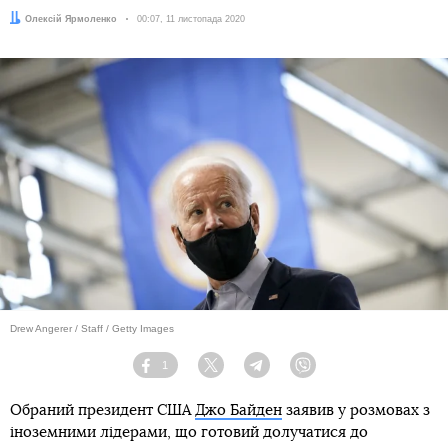
Автор:
Олексій Ярмоленко
Дата:
00:07, 11 листопада 2020
Drew Angerer / Staff / Getty Images
1
Facebook
Twitter
Telegram
Viber
Обраний президент США
Джо Байден
заявив у розмовах з
іноземними лідерами, що готовий долучатися до