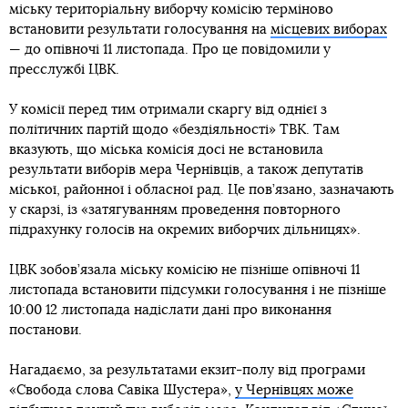
міську територіальну виборчу комісію терміново
встановити результати голосування на
місцевих виборах
— до опівночі 11 листопада. Про це повідомили у
пресслужбі ЦВК.
У комісії перед тим отримали скаргу від однієї з
політичних партій щодо «бездіяльності» ТВК. Там
вказують, що міська комісія досі не встановила
результати виборів мера Чернівців, а також депутатів
міської, районної і обласної рад. Це пов’язано, зазначають
у скарзі, із «затягуванням проведення повторного
підрахунку голосів на окремих виборчих дільницях».
ЦВК зобов’язала міську комісію не пізніше опівночі 11
листопада встановити підсумки голосування і не пізніше
10:00 12 листопада надіслати дані про виконання
постанови.
Нагадаємо, за результатами екзит-полу від програми
«Свобода слова Савіка Шустера»,
у Чернівцях може