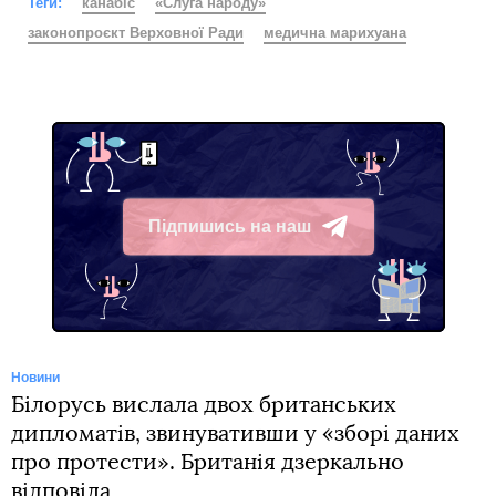
Теги:
канабіс
«Слуга народу»
законопроєкт Верховної Ради
медична марихуана
Підпишись на наш
Telegram
Новини
Білорусь вислала двох британських
дипломатів, звинувативши у «зборі даних
про протести». Британія дзеркально
відповіла