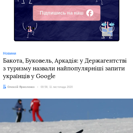
Підпишись на наш
Facebook
Новини
Бакота, Буковель, Аркадія: у Держагентстві
з туризму назвали найпопулярніші запити
українців у Google
Автор:
Олексій Ярмоленко
Дата:
00:58, 11 листопада 2020