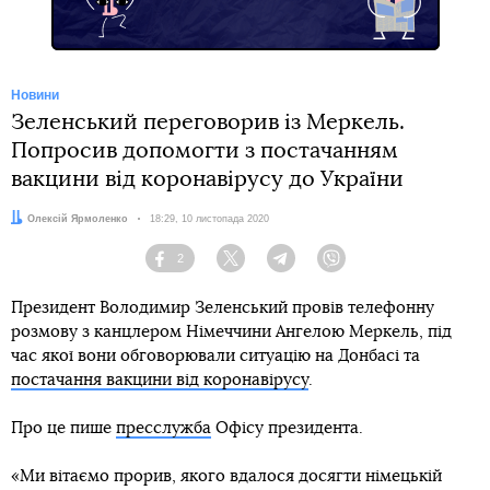
Новини
Зеленський переговорив із Меркель.
Попросив допомогти з постачанням
вакцини від коронавірусу до України
Автор:
Олексій Ярмоленко
Дата:
18:29, 10 листопада 2020
2
Facebook
Twitter
Telegram
Viber
Президент Володимир Зеленський провів телефонну
розмову з канцлером Німеччини Ангелою Меркель, під
час якої вони обговорювали ситуацію на Донбасі та
постачання вакцини від коронавірусу
.
Про це пише
пресслужба
Офісу президента.
«Ми вітаємо прорив, якого вдалося досягти німецькій