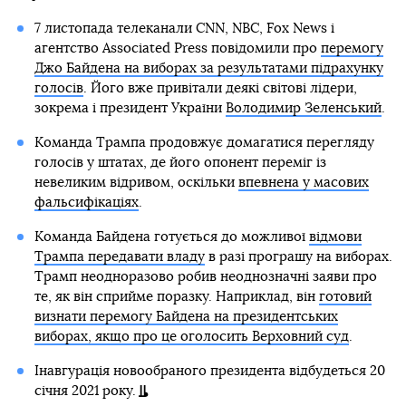
7 листопада телеканали CNN, NBC, Fox News і
агентство Associated Press повідомили про
перемогу
Джо Байдена на виборах за результатами підрахунку
голосів
. Його вже привітали деякі світові лідери,
зокрема і президент України
Володимир Зеленський
.
Команда Трампа продовжує домагатися перегляду
голосів у штатах, де його опонент переміг із
невеликим відривом, оскільки
впевнена у масових
фальсифікаціях
.
Команда Байдена готується до можливої
відмови
Трампа передавати владу
в разі програшу на виборах.
Трамп неодноразово робив неоднозначні заяви про
те, як він сприйме поразку. Наприклад, він
готовий
визнати перемогу Байдена на президентських
виборах, якщо про це оголосить Верховний суд
.
Інавгурація новообраного президента відбудеться 20
січня 2021 року.