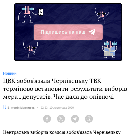
Підпишись на наш
Telegram
Новини
ЦВК зобов’язала Чернівецьку ТВК
терміново встановити результати виборів
мера і депутатів. Час дала до опівночі
Автор:
Вікторія Мартинюк
Дата:
22:23, 10 листопада 2020
Facebook
Twitter
Telegram
Viber
Центральна виборча комісія зобов’язала Чернівецьку