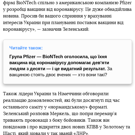
фірмі BioNTech спільно з американською компанією Pfizer
у розробці вакцини від коронавірусу. Це дуже обнадійлива
новина. Просив би вашого сприяння у врахуванні
інтересів України при плануванні поставок вакцини від
коронавірусу», — зазначив Зеленський.
Читайте також:
Група Pfizer — BioNTech оголосила, що їхня
вакцина від коронавірусу допомагає девʼяти
людям з десяти — і це видатний результат.
За
вакциною стоять двоє вчених — хто вони такі?
Також лідери України та Німеччини обговорили
реалізацію домовленостей, які були досягнуті під час
останнього саміту у «нормандському» форматі.
Зеленський розповів Меркель, що попри перемир’я
тривають провокації з боку бойовиків. Також він
повідомив і про відкриття двох нових КПВВ у Золотому та
Щасті, який зірвали у так званій «ЛНР».