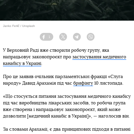
Janko Ferlič / Unsplash
1
Facebook
Twitter
Telegram
Viber
У Верховній Раді вже створили робочу групу, яка
напрацьовує законопроєкт про
застосування медичного
канабісу в Україні
.
Про це заявив очільник парламентської фракції «Слуга
народу» Давид Арахамія під час
брифінгу
10 листопада.
«Що стосується питання застосування медичного канабісу
під час виробництва лікарських засобів, то робоча група
вже створена і напрацьовує законопроєкт, який може
дозволити [медичний канабіс в Україні]», — наголосив він.
За словами Арахамії, є два принципових підходи в питанні