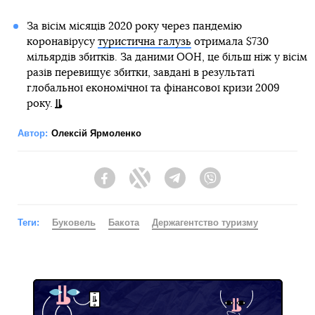
За вісім місяців 2020 року через пандемію
коронавірусу
туристична галузь
отримала $730
мільярдів збитків. За даними ООН, це більш ніж у вісім
разів перевищує збитки, завдані в результаті
глобальної економічної та фінансової кризи 2009
року.
Автор:
Олексій Ярмоленко
Facebook
Twitter
Telegram
Viber
Теги:
Буковель
Бакота
Держагентство туризму