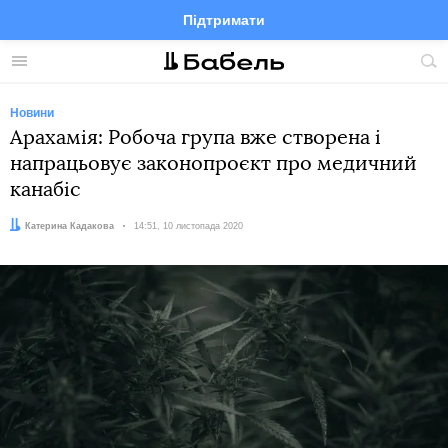
Підтримати
Facebook
Telegram
Twitter
Instagram
Меню
По
по
сай
Новини
Арахамія: Робоча група вже створена і
напрацьовує законопроєкт про медичний
канабіс
Автор:
Катерина Кадакова
Дата:
14:51, 10 листопада 2020