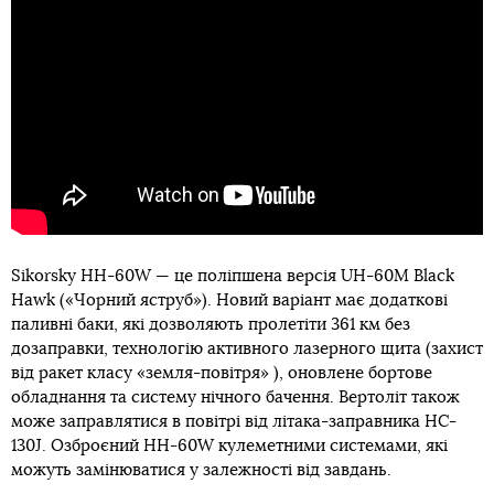
Sikorsky HH-60W — це поліпшена версія UH-60M Black
Hawk («Чорний яструб»). Новий варіант має додаткові
паливні баки, які дозволяють пролетіти 361 км без
дозаправки, технологію активного лазерного щита (захист
від ракет класу «земля-повітря» ), оновлене бортове
обладнання та систему нічного бачення. Вертоліт також
може заправлятися в повітрі від літака-заправника HC-
130J. Озброєний HH-60W кулеметними системами, які
можуть замінюватися у залежності від завдань.