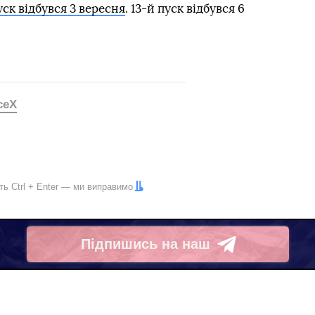
уск відбувся 3 вересня
. 13-й пуск відбувся 6
ceX
іть
Ctrl
+
Enter
— ми виправимо
Підпишись на наш
Telegram