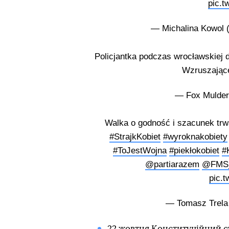
pic.t
— Michalina Kowol 
Policjantka podczas wrocławskiej 
Wzruszając
— Fox Mulde
Walka o godność i szacunek trw
#StrajkKobiet
#wyroknakobiety
#ToJestWojna
#piekłokobiet
#
@partiarazem
@FMS_
pic.
— Tomasz Trela
22 жовтня Конституційний с