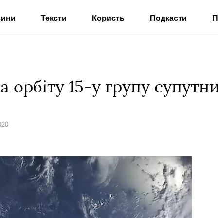
вини
Тексти
Користь
Подкасти
П
 орбіту 15-у групу супутник
020