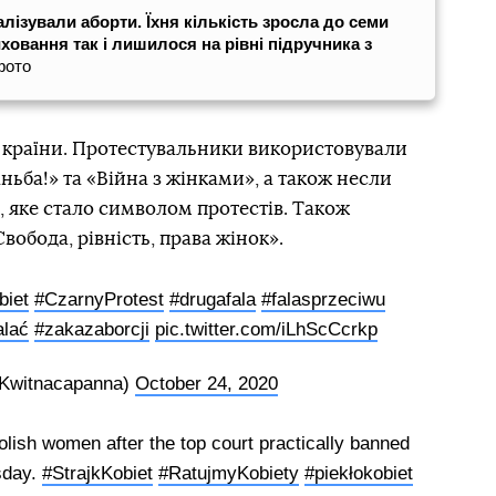
алізували аборти. Їхня кількість зросла до семи
иховання так і лишилося на рівні підручника з
фото
т країни. Протестувальники використовували
ньба!» та «Війна з жінками», а також несли
 яке стало символом протестів. Також
обода, рівність, права жінок».
biet
#CzarnyProtest
#drugafala
#falasprzeciwu
alać
#zakazaborcji
pic.twitter.com/iLhScCcrkp
Kwitnacapanna)
October 24, 2020
Polish women after the top court practically banned
rsday.
#StrajkKobiet
#RatujmyKobiety
#piekłokobiet