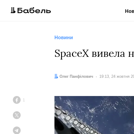
Но
Новини
SpaceX вивела на
Автор:
Олег Панфілович
Дата:
19:13, 24 жовтня 2
1
Facebook
Twitter
Telegram