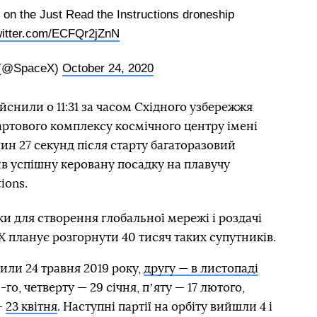
s on the Just Read the Instructions droneship
witter.com/ECFQr2jZnN
(@SpaceX)
October 24, 2020
ійснили о 11:31 за часом Східного узбережжя
тартового комплексу космічного центру імені
ин 27 секунд після старту багаторазовий
ив успішну керовану посадку на плавучу
ions.
ки для створення глобальної мережі і роздачі
eX планує розгорнути 40 тисяч таких супутників.
или 24 травня 2019 року,
другу — в листопаді
-го, четверту — 29 січня, пʼяту — 17 лютого,
—
23 квітня
. Наступні партії на орбіту вийшли 4 і