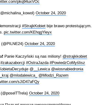
witter.com/pkq94uxVOc
(@michalina_kowol)
October 24, 2020
demonstracji
#StrajkKobiet
bije brawo protestującym.
e.
pic.twitter.com/KEhqgYleyx
r (@PILNE24)
October 24, 2020
a❗️ Panie Kaczyński są nas miliony!
@strajkkobiet
#zakazaborcji
#OstraJazda
#PowiedzCoMyślisz
KobietaDecyduje
@__Lewica
@wiosnabiedronia
kraj
@mlodalewica_
@Mlodzi_Razem
twitter.com/sJiD47aFQy
 (@poselTTrela)
October 24, 2020
уд Польщі визнав неконституційним