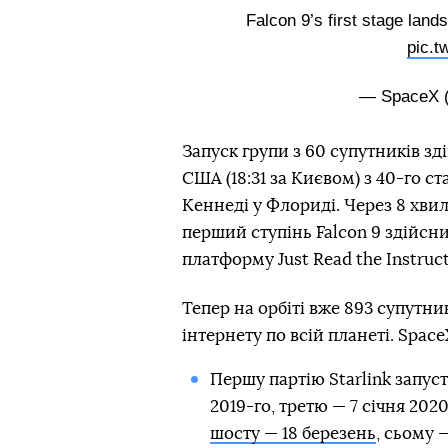
Falcon 9’s first stage land
pic.t
— SpaceX 
Запуск групи з 60 супутників зд
США (18:31 за Києвом) з 40-го с
Кеннеді у Флориді. Через 8 хвил
перший ступінь Falcon 9 здійсн
платформу Just Read the Instruct
Тепер на орбіті вже 893 супутни
інтернету по всій планеті. Spac
Першу партію Starlink запуст
2019-го, третю — 7 січня 2020
шосту — 18 березень
, сьому 