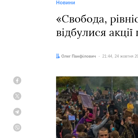
Новини
«Свобода, рівні
відбулися акції
Автор:
Олег Панфілович
Дата:
21:44, 24 жовтня 2
Facebook
Twitter
Telegram
Viber