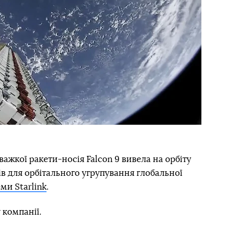
ажкої ракети-носія Falcon 9 вивела на орбіту
ів для орбітального угрупування глобальної
ми Starlink
.
 компанії.