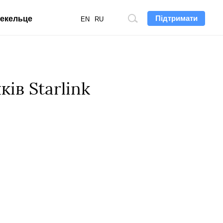
Підтримати
екельце
Пошук
EN
RU
по
сайту
ів Starlink