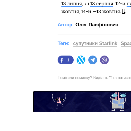
13 липня
, 7 і
18 серпня
. 12-й
п
жовтня, 14-й —18 жовтня.
Автор:
Олег Панфілович
Теги:
супутники Starlink
Spa
1
Facebook
Twitter
Telegram
Viber
Помітили помилку? Виділіть її та натисн