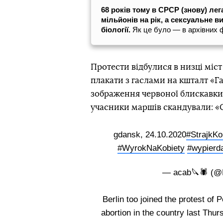
68 років тому в СРСР (знову) лег
мільйонів на рік, а сексуальне в
біології.
Як це було — в архівних 
Протести відбулися в низці міс
плакати з гаслами на кшталт «Га
зображення червоної блискавки,
учасники маршів скандували: «Св
gdansk, 24.10.2020
#StrajkKo
#WyrokNaKobiety
#wypierd
— acab🔪🕷 (@
Berlin too joined the protest of 
abortion in the country last Thu