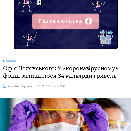
Підпишись на наш
Facebook
Новини
Офіс Зеленського: У «коронавірусному»
фонді залишилося 34 мільярди гривень
Автор:
Ангеліна Шеремет
Дата:
01:05, 20 жовтня 2020