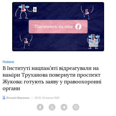
Підпишись на наш
Facebook
Новини
В Інституті нацпам’яті відреагували на
наміри Труханова повернути проспект
Жукова: готують заяву у правоохоронні
органи
Автор:
Вікторія Мартинюк
Дата:
20:23, 19 жовтня 2020
Facebook
Twitter
Telegram
Viber