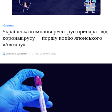
Новини
Українська компанія реєструє препарат від
коронавірусу — першу копію японського
«Авігану»
Автор:
Ангеліна Шеремет
Дата:
17:37, 19 жовтня 2020