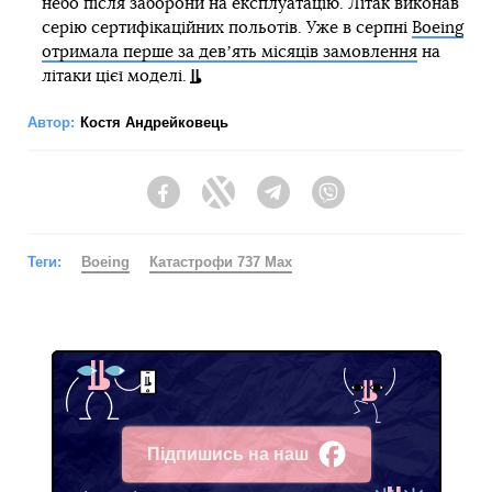
небо після заборони на експлуатацію. Літак виконав
серію сертифікаційних польотів. Уже в серпні
Boeing
отримала перше за девʼять місяців замовлення
на
літаки цієї моделі.
Автор:
Костя Андрейковець
Facebook
Twitter
Telegram
Viber
Теги:
Boeing
Катастрофи 737 Max
Підпишись на наш
Facebook