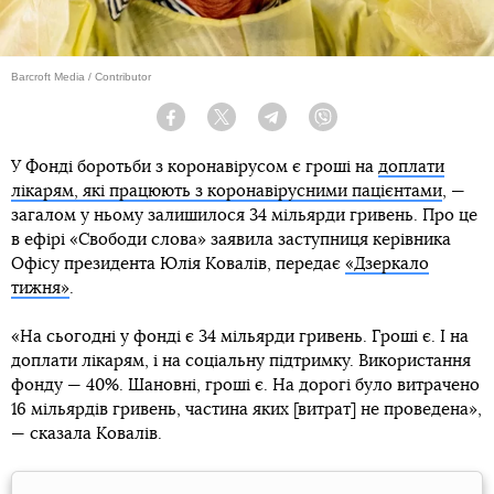
Barcroft Media / Contributor
Facebook
Twitter
Telegram
Viber
У Фонді боротьби з коронавірусом є гроші на
доплати
лікарям, які працюють з коронавірусними пацієнтами
, —
загалом у ньому залишилося 34 мільярди гривень. Про це
в ефірі «Свободи слова» заявила заступниця керівника
Офісу президента Юлія Ковалів, передає
«Дзеркало
тижня»
.
«На сьогодні у фонді є 34 мільярди гривень. Гроші є. І на
доплати лікарям, і на соціальну підтримку. Використання
фонду — 40%. Шановні, гроші є. На дорогі було витрачено
16 мільярдів гривень, частина яких [витрат] не проведена»,
— сказала Ковалів.