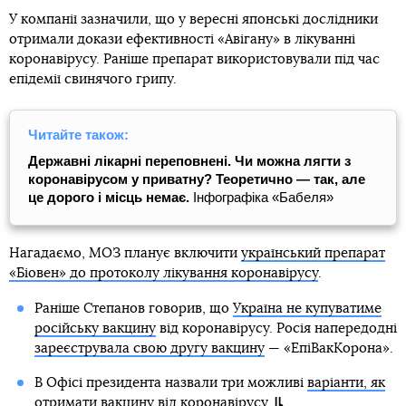
У компанії зазначили, що у вересні японські дослідники
отримали докази ефективності «Авігану» в лікуванні
коронавірусу. Раніше препарат використовували під час
епідемії свинячого грипу.
Читайте також:
Державні лікарні переповнені. Чи можна лягти з
коронавірусом у приватну?
Теоретично — так, але
це дорого і місць немає.
Інфографіка «Бабеля»
Нагадаємо, МОЗ планує включити
український препарат
«Біовен» до протоколу лікування коронавірусу
.
Раніше Степанов говорив, що
Україна не купуватиме
російську вакцину
від коронавірусу. Росія напередодні
зареєструвала свою другу вакцину
— «ЕпіВакКорона».
В Офісі президента назвали три можливі
варіанти, як
отримати вакцину від коронавірусу
.