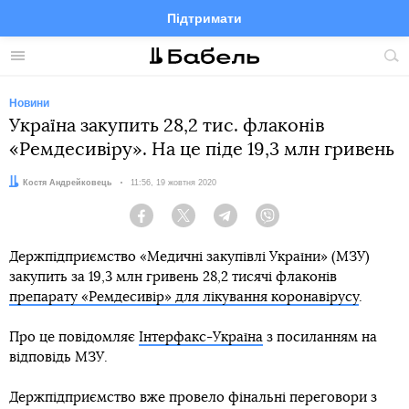
Підтримати
Facebook
Telegram
Twitter
Instagram
Меню
По
по
сай
Новини
Україна закупить 28,2 тис. флаконів
«Ремдесивіру». На це піде 19,3 млн гривень
Автор:
Костя Андрейковець
Дата:
11:56, 19 жовтня 2020
Facebook
Twitter
Telegram
Viber
Держпідприємство «Медичні закупівлі України» (МЗУ)
закупить за 19,3 млн гривень 28,2 тисячі флаконів
препарату «Ремдесивір» для лікування коронавірусу
.
Про це повідомляє
Інтерфакс-Україна
з посиланням на
відповідь МЗУ.
Держпідприємство вже провело фінальні переговори з