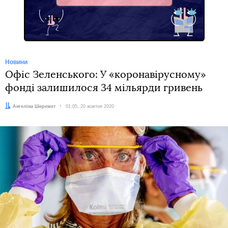
Новини
Офіс Зеленського: У «коронавірусному»
фонді залишилося 34 мільярди гривень
Автор:
Ангеліна Шеремет
Дата:
01:05, 20 жовтня 2020