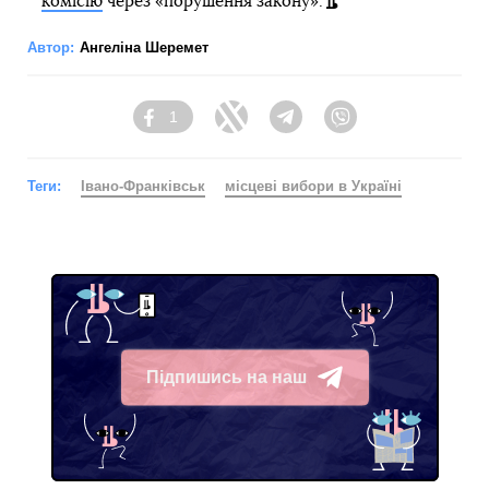
комісію
через «порушення закону».
Автор:
Ангеліна Шеремет
1
Facebook
Twitter
Telegram
Viber
Теги:
Івано-Франківськ
місцеві вибори в Україні
Підпишись на наш
Telegram