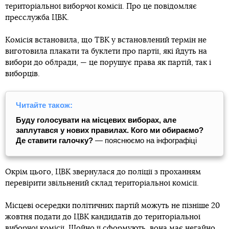
територіальної виборчої комісії. Про це повідомляє
пресслужба ЦВК.
Комісія встановила, що ТВК у встановлений термін не
виготовила плакати та буклети про партії, які йдуть на
вибори до облради, — це порушує права як партій, так і
виборців.
Читайте також:
Буду голосувати на місцевих виборах, але
заплутався у нових правилах. Кого ми обираємо?
Де ставити галочку?
— пояснюємо на інфографіці
Окрім цього, ЦВК звернулася до поліції з проханням
перевірити звільнений склад територіальної комісії.
Місцеві осередки політичних партій можуть не пізніше 20
жовтня подати до ЦВК кандидатів до територіальної
виборчої комісії. Щойно її сформують, вона має негайно