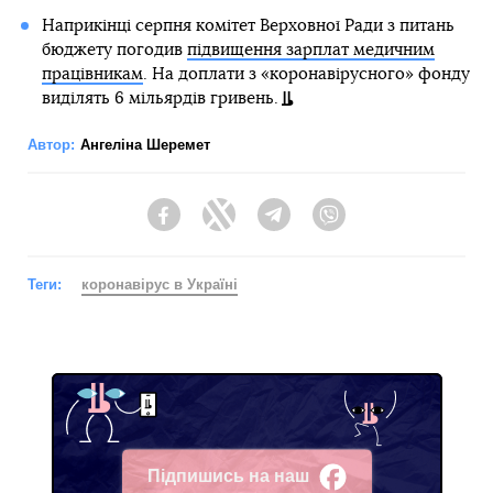
Наприкінці серпня комітет Верховної Ради з питань
бюджету погодив
підвищення зарплат медичним
працівникам
. На доплати з «коронавірусного» фонду
виділять 6 мільярдів гривень.
Автор:
Ангеліна Шеремет
Facebook
Twitter
Telegram
Viber
Теги:
коронавірус в Україні
Підпишись на наш
Facebook