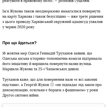
реагувати в правовому полі», — розповів Гуцалюк.
Ім’я Жукова також неодноразово намагалися повернути
на карту Харкова і також безуспішно — вже третє рішення
з цього приводу Харківський окружний адмінсуд ухвалив
у червні 2020 року.
Про що йдеться?
16 жовтня мер Одеси Геннадій Труханов заявив, що
Одеська міська історико-топонімічна комісія підтримала
його ініціативу й вирішила повернути назви вулиць
Маршала Жукова та 25-ї Чапаєвської дивізії.
Труханов каже, що для повернення назв «є всі законні
підстави», а
Георгій Жуков
«не підпадає під закон про
Довідка
декомунізацію, оскільки є борцем з фашизмом» у роки
Другої світової війни.