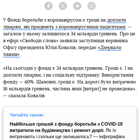
Facebook
Twitter
Telegram
Viber
У Фонді боротьби з коронавірусом є гроші на
доплати
лікарям, які працюють з коронавірусними пацієнтами
, —
загалом у ньому залишилося 34 мільярди гривень. Про це
в ефірі «Свободи слова» заявила заступниця керівника
Офісу президента Юлія Ковалів, передає
«Дзеркало
тижня»
.
«На сьогодні у фонді є 34 мільярди гривень. Гроші є. І на
доплати лікарям, і на соціальну підтримку. Використання
фонду — 40%. Шановні, гроші є. На дорогі було витрачено
16 мільярдів гривень, частина яких [витрат] не проведена»,
— сказала Ковалів.
Читайте також:
Найбільше грошей з фонду боротьби з COVID-19
витратили на будівництво і ремонт доріг.
Як їх
витрачають і скільки ще залишилось? — інфографіка