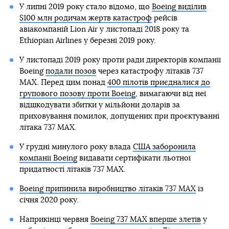
У липні 2019 року стало відомо, що
Boeing виділив
$100 млн родичам жертв катастроф
рейсів
авіакомпаній Lion Air у листопаді 2018 року та
Ethiopian Airlines у березні 2019 року.
У листопаді 2019 року проти ради директорів компанії
Boeing
подали позов
через катастрофу літаків 737
MAX. Перед цим понад
400 пілотів приєдналися до
групового позову проти Boeing
, вимагаючи від неї
відшкодувати збитки у мільйони доларів за
приховування помилок, допущених при проєктуванні
літака 737 MAX.
У грудні минулого року влада
США заборонила
компанії Boeing
видавати сертифікати льотної
придатності літаків 737 MAX.
Boeing припинила виробництво літаків 737 MAX
із
січня 2020 року.
Наприкінці червня
Boeing 737 MAX вперше злетів
у