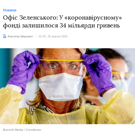
Новини
Офіс Зеленського: У «коронавірусному»
фонді залишилося 34 мільярди гривень
Автор:
Ангеліна Шеремет
Дата:
01:05, 20 жовтня 2020
Barcroft Media / Contributor