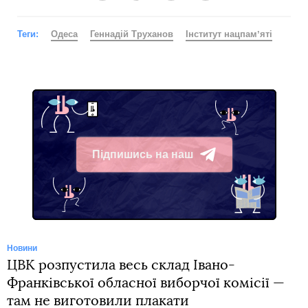
Теги:
Одеса
Геннадій Труханов
Інститут нацпамʼяті
Підпишись на наш
Telegram
Новини
ЦВК розпустила весь склад Івано-
Франківської обласної виборчої комісії —
там не виготовили плакати