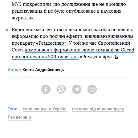
МУЗ підкреслили, що дослідження ще не пройшло
рецензування й не було опубліковане в наукових
журналах.
Європейське агентство з лікарських засобів перевіряє
інформацію про
побічні ефекти, викликані вживанням
препарату «Ремдесивір»
. У той же час Європейський
Союз
домовився з фармакологічною компанією Gilead
про постачання 500 тисяч доз
«Ремдесивіру».
Автор:
Костя Андрейковець
Facebook
Twitter
Telegram
Viber
Теги:
коронавірус в Україні
вакцина від коронавірусу
Ремдесивір