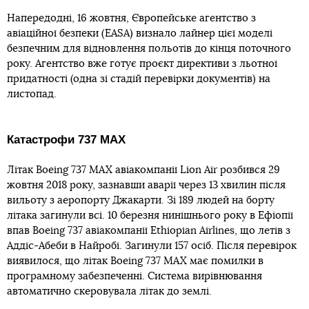
Напередодні, 16 жовтня, Європейське агентство з
авіаційної безпеки (EASA) визнало лайнер цієї моделі
безпечним для відновлення польотів до кінця поточного
року. Агентство вже готує проєкт директиви з льотної
придатності (одна зі стадій перевірки документів) на
листопад.
Катастрофи 737 MAX
Літак Boeing 737 MAX авіакомпанії Lion Air розбився 29
жовтня 2018 року, зазнавши аварії через 13 хвилин після
вильоту з аеропорту Джакарти. Зі 189 людей на борту
літака загинули всі. 10 березня нинішнього року в Ефіопії
впав Boeing 737 авіакомпанії Ethiopian Airlines, що летів з
Аддіс-Абеби в Найробі. Загинули 157 осіб. Після перевірок
виявилося, що літак Boeing 737 MAX має помилки в
програмному забезпеченні. Система вирівнювання
автоматично скеровувала літак до землі.