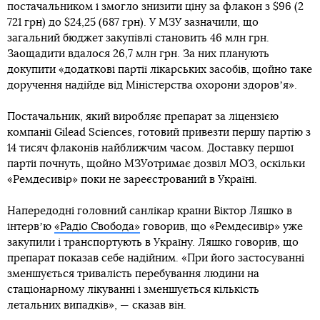
постачальником і змогло знизити ціну за флакон з $96 (2
721 грн) до $24,25 (687 грн). У МЗУ зазначили, що
загальний бюджет закупівлі становить 46 млн грн.
Заощадити вдалося 26,7 млн грн. За них планують
докупити «додаткові партії лікарських засобів, щойно таке
доручення надійде від Міністерства охорони здоровʼя».
Постачальник, який виробляє препарат за ліцензією
компанії Gilead Sciences, готовий привезти першу партію з
14 тисяч флаконів найближчим часом. Доставку першої
партії почнуть, щойно МЗУотримає дозвіл МОЗ, оскільки
«Ремдесивір» поки не зареєстрований в Україні.
Напередодні головний санлікар країни Віктор Ляшко в
інтервʼю
«Радіо Свобода»
говорив, що «Ремдесивір» уже
закупили і транспортують в Україну. Ляшко говорив, що
препарат показав себе надійним. «При його застосуванні
зменшується тривалість перебування людини на
стаціонарному лікуванні і зменшується кількість
летальних випадків», — сказав він.