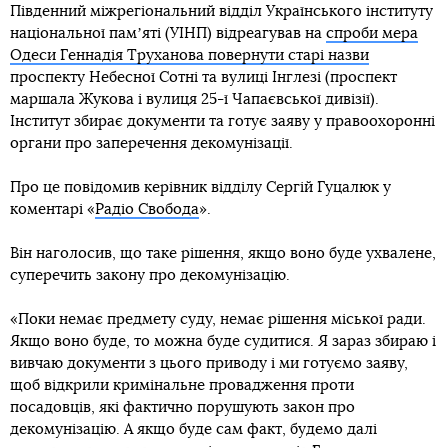
Південний міжрегіональний відділ Українського інституту
національної памʼяті (УІНП) відреагував на
спроби мера
Одеси Геннадія Труханова повернути старі назви
проспекту Небесної Сотні та вулиці Інглезі (проспект
маршала Жукова і вулиця 25-ї Чапаєвської дивізії).
Інститут збирає документи та готує заяву у правоохоронні
органи про заперечення декомунізації.
Про це повідомив керівник відділу Сергій Гуцалюк у
коментарі «
Радіо Свобода
».
Він наголосив, що таке рішення, якщо воно буде ухвалене,
суперечить закону про декомунізацію.
«Поки немає предмету суду, немає рішення міської ради.
Якщо воно буде, то можна буде судитися. Я зараз збираю і
вивчаю документи з цього приводу і ми готуємо заяву,
щоб відкрили кримінальне провадження проти
посадовців, які фактично порушують закон про
декомунізацію. А якщо буде сам факт, будемо далі