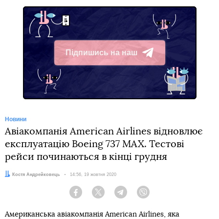
Підпишись на наш
Telegram
Новини
Авіакомпанія American Airlines відновлює
експлуатацію Boeing 737 MAX. Тестові
рейси починаються в кінці грудня
Автор:
Костя Андрейковець
Дата:
14:56, 19 жовтня 2020
Facebook
Twitter
Telegram
Viber
Американська авіакомпанія American Airlines, яка