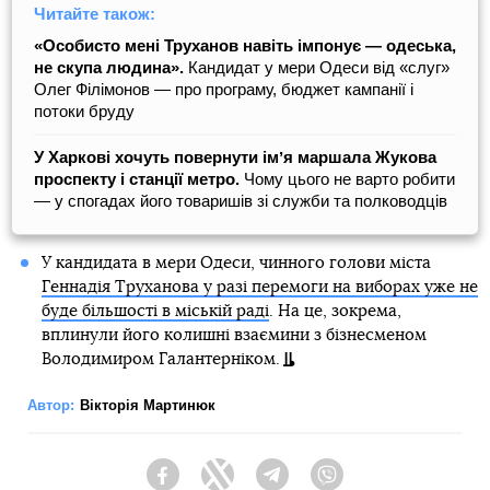
Читайте також:
«Особисто мені Труханов навіть імпонує — одеська,
не скупа людина».
Кандидат у мери Одеси від «слуг»
Олег Філімонов — про програму, бюджет кампанії і
потоки бруду
У Харкові хочуть повернути імʼя маршала Жукова
проспекту і станції метро.
Чому цього не варто робити
— у спогадах його товаришів зі служби та полководців
У кандидата в мери Одеси, чинного голови міста
Геннадія Труханова у разі перемоги на виборах уже не
буде більшості в міській раді
. На це, зокрема,
вплинули його колишні взаємини з бізнесменом
Володимиром Галантерніком.
Автор:
Вікторія Мартинюк
Facebook
Twitter
Telegram
Viber