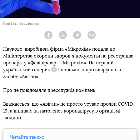
Paul Biris / Getty Images
Facebook
Twitter
Telegram
Viber
Науково-виробнича фірма «Мікрохім» подала до
Міністерства охорони здоровʼя документи на реєстрацію
препарату «Фавіпіравір — Мікрохім». Це перший
український
генерик
японського противірусного
Довідка
засобу «Авіган».
Про це повідомляє пресслужба компанії.
Вважається, що «Авіган» не просто усуває прояви COVID-
19, а впливає на патогенез коронавірусу в організмі
людини.
Читайте також: