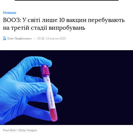
Новини
ВООЗ: У світі лише 10 вакцин перебувають
на третій стадії випробувань
Автор:
Олег Панфілович
Дата:
00:38, 13 жовтня 2020
Paul Biris / Getty Images