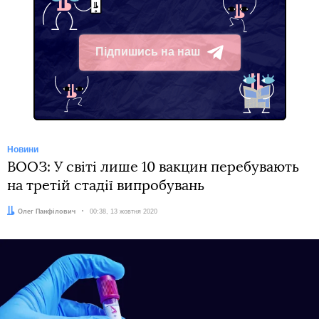
Підпишись на наш
Telegram
Новини
ВООЗ: У світі лише 10 вакцин перебувають
на третій стадії випробувань
Автор:
Олег Панфілович
Дата:
00:38, 13 жовтня 2020