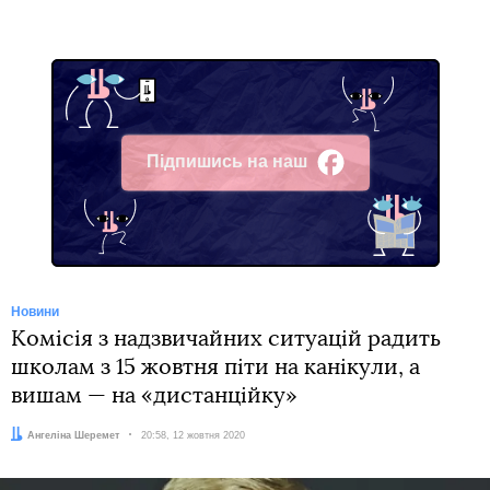
Підпишись на наш
Facebook
Новини
Комісія з надзвичайних ситуацій радить
школам з 15 жовтня піти на канікули, а
вишам — на «дистанційку»
Автор:
Ангеліна Шеремет
Дата:
20:58, 12 жовтня 2020