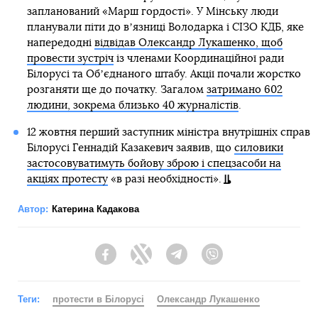
запланований «Марш гордості». У Мінську люди
планували піти до вʼязниці Володарка і СІЗО КДБ, яке
напередодні
відвідав Олександр Лукашенко, щоб
провести зустріч
із членами Координаційної ради
Білорусі та Обʼєднаного штабу. Акції почали жорстко
розганяти ще до початку. Загалом
затримано 602
людини, зокрема близько 40 журналістів
.
12 жовтня перший заступник міністра внутрішніх справ
Білорусі Геннадій Казакевич заявив, що
силовики
застосовуватимуть бойову зброю і спецзасоби на
акціях протесту
«в разі необхідності».
Автор:
Катерина Кадакова
Facebook
Twitter
Telegram
Viber
Теги:
протести в Білорусі
Олександр Лукашенко