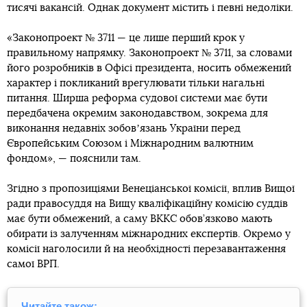
тисячі вакансій. Однак документ містить і певні недоліки.
«Законопроект № 3711 — це лише перший крок у
правильному напрямку. Законопроект № 3711, за словами
його розробників в Офісі президента, носить обмежений
характер і покликаний врегулювати тільки нагальні
питання. Ширша реформа судової системи має бути
передбачена окремим законодавством, зокрема для
виконання недавніх зобовʼязань України перед
Європейським Союзом і Міжнародним валютним
фондом», — пояснили там.
Згідно з пропозиціями Венеціанської комісії, вплив Вищої
ради правосуддя на Вищу кваліфікаційну комісію суддів
має бути обмежений, а саму ВККС обов’язково мають
обирати із залученням міжнародних експертів. Окремо у
комісії наголосили й на необхідності перезавантаження
самої ВРП.
Читайте також: