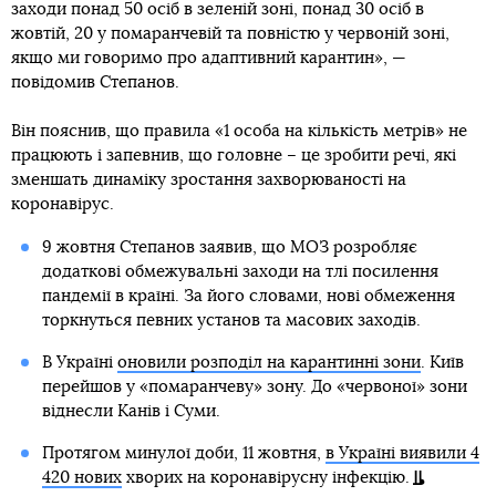
заходи понад 50 осіб в зеленій зоні, понад 30 осіб в
жовтій, 20 у помаранчевій та повністю у червоній зоні,
якщо ми говоримо про адаптивний карантин», —
повідомив Степанов.
Він пояснив, що правила «1 особа на кількість метрів» не
працюють і запевнив, що головне – це зробити речі, які
зменшать динаміку зростання захворюваності на
коронавірус.
9 жовтня Степанов заявив, що МОЗ розробляє
додаткові обмежувальні заходи на тлі посилення
пандемії в країні. За його словами, нові обмеження
торкнуться певних установ та масових заходів.
В Україні
оновили розподіл на карантинні зони
. Київ
перейшов у «помаранчеву» зону. До «червоної» зони
віднесли Канів і Суми.
Протягом минулої доби, 11 жовтня,
в Україні виявили 4
420 нових
хворих на коронавірусну інфекцію.