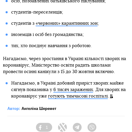
осіб, позбавлених батьківського піклування;
студентів-переселенців;
студентів з
«червоних» карантинних зон
;
іноземців і осіб без громадянства;
тих, хто поєднує навчання з роботою.
Нагадаємо, через зростання в Україні кількості хворих на
коронавірус, Міністерство освіти радить школами
провести осінні канікули з 15 до 30 жовтня включно.
Нагадаємо, в Україні добовий приріст хворих майже
сягнув показника у
6 тисяч заражених
. Для хворих на
коронавірус уже
готують тимчасові госпіталі
.
Автор:
Ангеліна Шеремет
1
Facebook
Twitter
Telegram
Viber