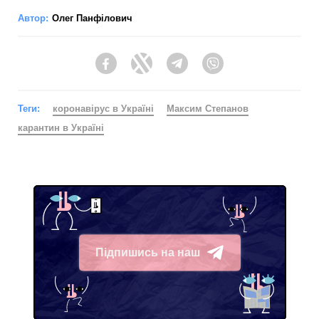
Автор:
Олег Панфілович
Facebook
Twitter
Telegram
Viber
Теги:
коронавірус в Україні
Максим Степанов
карантин в Україні
Підпишись на наш
Telegram