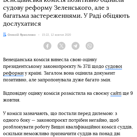
Венеціанська комісія позитивно оцінила
судову реформу Зеленського, але з
багатьма застереженнями. У Раді обіцяють
дослухатися
Автор:
Олексій Ярмоленко
Дата:
15:22, 12 жовтня 2020
Facebook
Twitter
Telegram
Viber
Венеціанська комісія винесла свою оцінку
президентському законопроєкту № 3711 щодо
судової
реформи
у країні. Загалом вона оцінила документ
позитивно, але запропонувала дуже багато змін.
Відповідну оцінку комісія розмістила на своєму
сайті
ще 9
жовтня.
У комісії зазначають, що постали перед дилемою: з
одного боку — законопроєкт потрібен негайно, щоб
розблокувати роботу Вищої кваліфікаційної комісії суддів,
оскільки неможливо призначити суддів на понад дві