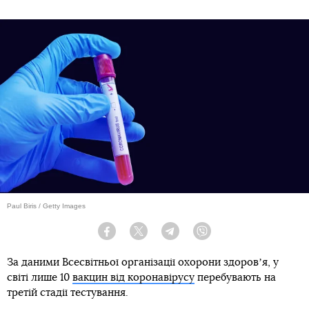
Paul Biris / Getty Images
Facebook
Twitter
Telegram
Viber
За даними Всесвітньої організації охорони здоровʼя, у
світі лише 10
вакцин від коронавірусу
перебувають на
третій стадії тестування.