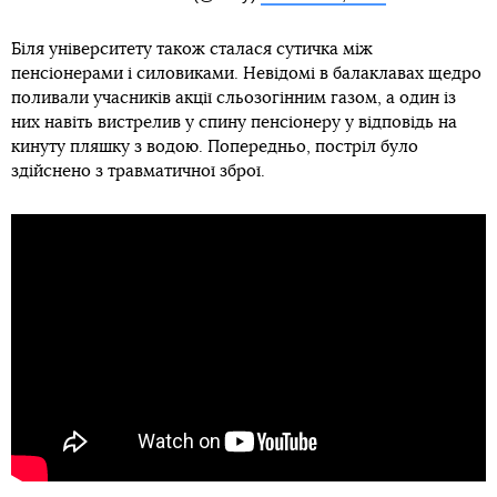
Біля університету також сталася сутичка між
пенсіонерами і силовиками. Невідомі в балаклавах щедро
поливали учасників акції сльозогінним газом, а один із
них навіть вистрелив у спину пенсіонеру у відповідь на
кинуту пляшку з водою. Попередньо, постріл було
здійснено з травматичної зброї.