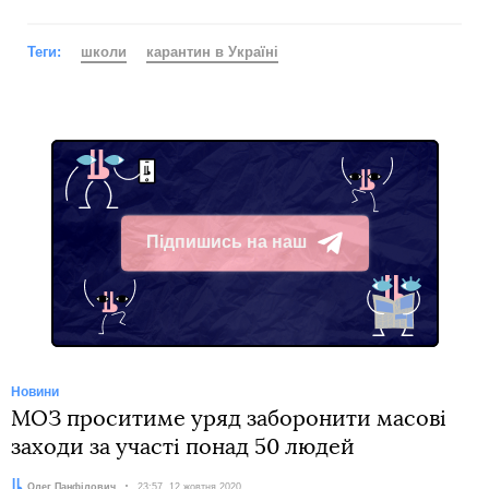
Теги:
школи
карантин в Україні
Підпишись на наш
Telegram
Новини
МОЗ проситиме уряд заборонити масові
заходи за участі понад 50 людей
Автор:
Олег Панфілович
Дата:
23:57, 12 жовтня 2020