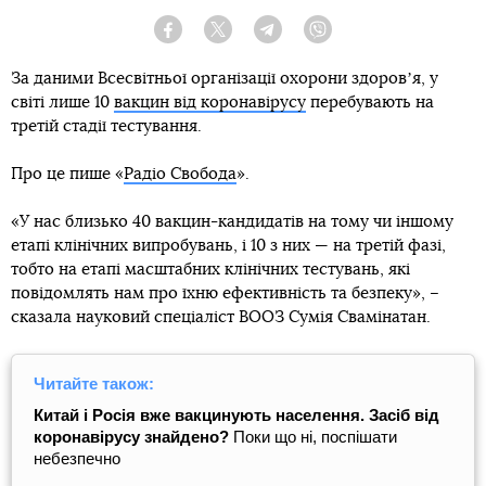
Facebook
Twitter
Telegram
Viber
За даними Всесвітньої організації охорони здоровʼя, у
світі лише 10
вакцин від коронавірусу
перебувають на
третій стадії тестування.
Про це пише «
Радіо Свобода
».
«У нас близько 40 вакцин-кандидатів на тому чи іншому
етапі клінічних випробувань, і 10 з них — на третій фазі,
тобто на етапі масштабних клінічних тестувань, які
повідомлять нам про їхню ефективність та безпеку», –
сказала науковий спеціаліст ВООЗ Сумія Свамінатан.
Читайте також:
Китай і Росія вже вакцинують населення. Засіб від
коронавірусу знайдено?
Поки що ні, поспішати
небезпечно