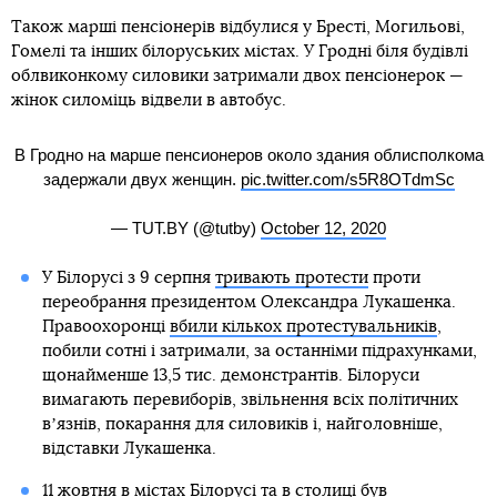
Також марші пенсіонерів відбулися у Бресті, Могильові,
Гомелі та інших білоруських містах. У Гродні біля будівлі
облвиконкому силовики затримали двох пенсіонерок —
жінок силоміць відвели в автобус.
В Гродно на марше пенсионеров около здания облисполкома
задержали двух женщин.
pic.twitter.com/s5R8OTdmSc
— TUT.BY (@tutby)
October 12, 2020
У Білорусі з 9 серпня
тривають протести
проти
переобрання президентом Олександра Лукашенка.
Правоохоронці
вбили кількох протестувальників
,
побили сотні і затримали, за останніми підрахунками,
щонайменше 13,5 тис. демонстрантів. Білоруси
вимагають перевиборів, звільнення всіх політичних
вʼязнів, покарання для силовиків і, найголовніше,
відставки Лукашенка.
11 жовтня в містах Білорусі та в столиці був