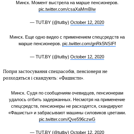
Минск. Момент выстрела на марше пенсионеров.
pic.twitter.com/csaXaMmBIw
— TUT.BY (@tutby)
October 12, 2020
Минск. Еще одно видео с применением спецсредств на
марше пенсионеров.
pic.twitter.com/gnRk5NSIFf
— TUT.BY (@tutby)
October 12, 2020
Попри застосування спецзасобів, пенсіонери не
розходяться і скандують: «Фашисти».
Минск. Судя по сообщениям очевидцев, пенсионерам
удалось отбить задержанных. Несмотря на применение
спецсредств, пенсионеры не расходятся, скандируют
«Фашисты» и забрасывают машины силовиков цветами.
pic.twitter.com/Qve596czwG
— TUT.BY (@tutby)
October 12, 2020