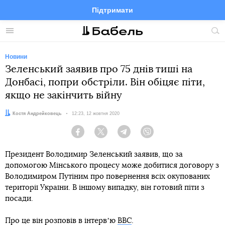
Підтримати
Facebook
Telegram
Twitter
Instagram
Меню
По
по
сай
Новини
Зеленський заявив про 75 днів тиші на
Донбасі, попри обстріли. Він обіцяє піти,
якщо не закінчить війну
Автор:
Костя Андрейковець
Дата:
12:23, 12 жовтня 2020
Facebook
Twitter
Telegram
Viber
Президент Володимир Зеленський заявив, що за
допомогою Мінського процесу може добитися договору з
Володимиром Путіним про повернення всіх окупованих
території України. В іншому випадку, він готовий піти з
посади.
Про це він розповів в інтервʼю
BBC
.