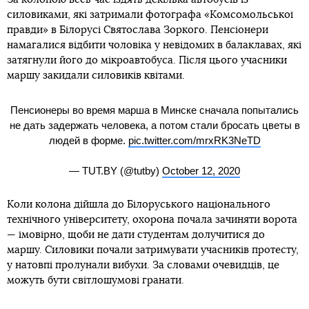
силовиками, які затримали фотографа «Комсомольської
правди» в Білорусі Святослава Зоркого. Пенсіонери
намагалися відбити чоловіка у невідомих в балаклавах, які
затягнули його до мікроавтобуса. Після цього учасники
маршу закидали силовиків квітами.
Пенсионеры во время марша в Минске сначала попытались
не дать задержать человека, а потом стали бросать цветы в
людей в форме.
pic.twitter.com/mrxRK3NeTD
— TUT.BY (@tutby)
October 12, 2020
Коли колона дійшла до Білоруського національного
технічного університету, охорона почала зачиняти ворота
— імовірно, щоби не дати студентам долучитися до
маршу. Силовики почали затримувати учасників протесту,
у натовпі пролунали вибухи. За словами очевидців, це
можуть бути світлошумові гранати.