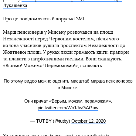
Лукашенка
.
Про це повідомляють білоруські ЗМІ.
Марш пенсіонерів у Мінську розпочався на площі
Незалежності перед Червоним костелом, після чого
колона учасників рушила проспектом Незалежності до
Жовтневої площі. У руках люди тримають квіти, прапори
та плакати з патріотичними гаслами. Вони скандують:
«Віримо! Можемо! Переможемо!», і співають.
По этому видео можно оценить масштаб марша пенсионеров
в Минске.
Они кричат «Верым, можам, пераможам».
pic.twitter.com/Wo1JwGAGuw
— TUT.BY (@tutby)
October 12, 2020
За колоною весь час їздять декілька автобусів із