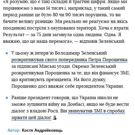
«Я розумію, що є такі складні й трагічні цифри. Якщо ми
порівнюємо з вами 14 тисяч і, наприклад, у такий самий
період раніше це було 80 чи 90 тисяч порушень, то ви
бачите велику різницю. Ми реально не реагуємо на якісь
поодинокі постріли з окупованої території. Хоча є втрати.
Результат — за 75 днів загинула одна людина. Одна. Я
вважаю, що це наша перемога», — відповів Зеленський.
У цьому ж інтервʼю Володимир Зеленський
розкритикував свого попередника Петра Порошенка
за підписані Мінські угоди. Окремо Зеленський
розкритикував Порошенка за те, що він фінансує ЗМІ,
що критикують президента. На його думку,
Порошенко досі вважає себе президентом України.
Раніше президент говорив, що Україна ніколи не
зможе зупинити війну на Донбасі, якщо не буде вести
діалог з владою Росії. Він
звинуватив ЗМІ в спробах
зірвати цей діалог
.
Автор:
Костя Андрейковець