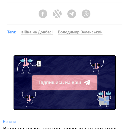
Facebook
Twitter
Telegram
Viber
Теги:
війна на Донбасі
Володимир Зеленський
Підпишись на наш
Telegram
Новини