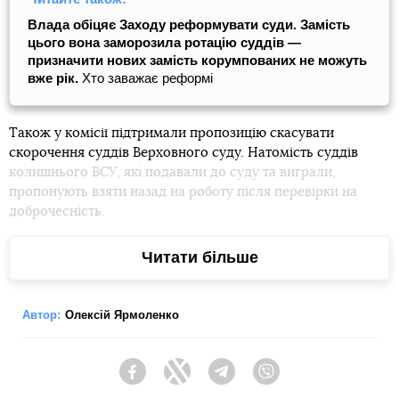
Влада обіцяє Заходу реформувати суди. Замість
цього вона заморозила ротацію суддів —
призначити нових замість корумпованих не можуть
вже рік.
Хто заважає реформі
Також у комісії підтримали пропозицію скасувати
скорочення суддів Верховного суду. Натомість суддів
колишнього ВСУ, які подавали до суду та виграли,
пропонують взяти назад на роботу після перевірки на
доброчесність.
Читати більше
У Раді вже зазначили, що планують дослухатися до
пропозицій Венеціанської комісії та внести зміни до
Автор:
Олексій Ярмоленко
законопроєкту. Зокрема, перший заступник голови
парламенту Руслан Стефанчук і голова комітету з питань
правової політики Андрій Костін взяли участь в онлайн-
Facebook
Twitter
Telegram
Viber
засіданні комісії 12 жовтня.