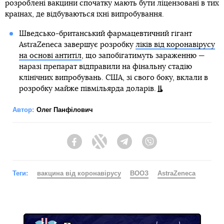
розроблені вакцини спочатку мають бути ліцензовані в тих
країнах, де відбуваються їхні випробування.
Шведсько-британський фармацевтичний гігант
AstraZeneca завершує розробку
ліків від коронавірусу
на основі антитіл
, що запобігатимуть зараженню —
наразі препарат відправили на фінальну стадію
клінічних випробувань. США, зі свого боку, вклали в
розробку майже півмільярда доларів.
Автор:
Олег Панфілович
Facebook
Twitter
Telegram
Viber
Теги:
вакцина від коронавірусу
ВООЗ
AstraZeneca