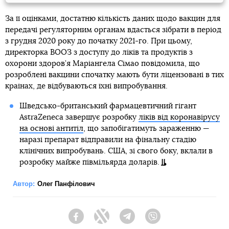
За її оцінками, достатню кількість даних щодо вакцин для
передачі регуляторним органам вдасться зібрати в період
з грудня 2020 року до початку 2021-го. При цьому,
директорка ВООЗ з доступу до ліків та продуктів з
охорони здоров’я Маріангела Сімао повідомила, що
розроблені вакцини спочатку мають бути ліцензовані в тих
країнах, де відбуваються їхні випробування.
Шведсько-британський фармацевтичний гігант
AstraZeneca завершує розробку
ліків від коронавірусу
на основі антитіл
, що запобігатимуть зараженню —
наразі препарат відправили на фінальну стадію
клінічних випробувань. США, зі свого боку, вклали в
розробку майже півмільярда доларів.
Автор:
Олег Панфілович
Facebook
Twitter
Telegram
Viber