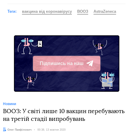
Теги:
вакцина від коронавірусу
ВООЗ
AstraZeneca
Підпишись на наш
Telegram
Новини
ВООЗ: У світі лише 10 вакцин перебувають
на третій стадії випробувань
Автор:
Олег Панфілович
Дата:
00:38, 13 жовтня 2020