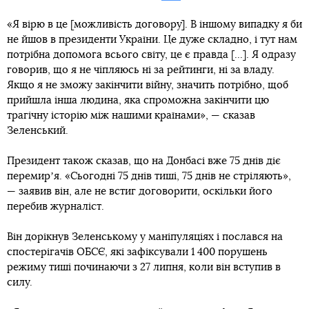
«Я вірю в це [можливість договору]. В іншому випадку я би
не йшов в президенти України. Це дуже складно, і тут нам
потрібна допомога всього світу, це є правда [...]. Я одразу
говорив, що я не чіпляюсь ні за рейтинги, ні за владу.
Якщо я не зможу закінчити війну, значить потрібно, щоб
прийшла інша людина, яка спроможна закінчити цю
трагічну історію між нашими країнами», — сказав
Зеленський.
Президент також сказав, що на Донбасі вже 75 днів діє
перемирʼя. «Сьогодні 75 днів тиші, 75 днів не стріляють»,
— заявив він, але не встиг договорити, оскільки його
перебив журналіст.
Він дорікнув Зеленському у маніпуляціях і послався на
спостерігачів ОБСЄ, які зафіксували 1 400 порушень
режиму тиші починаючи з 27 липня, коли він вступив в
силу.