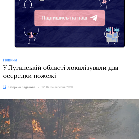
Підпишись на наш
Telegram
Новини
У Луганській області локалізували два
осередки пожежі
Автор:
Катерина Кадакова
Дата:
22:16, 04 вересня 2020