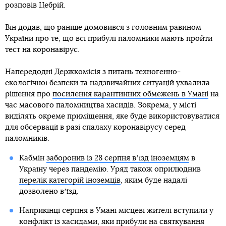
розповів Цебрій.
Він додав, що раніше домовився з головним равином
України про те, що всі прибулі паломники мають пройти
тест на коронавірус.
Напередодні Держкомісія з питань техногенно-
екологічної безпеки та надзвичайних ситуацій ухвалила
рішення про
посилення карантинних обмежень в Умані
на
час масового паломництва хасидів. Зокрема, у місті
виділять окреме приміщення, яке буде використовуватися
для обсервації в разі спалаху коронавірусу серед
паломників.
Кабмін
заборонив із 28 серпня вʼїзд іноземцям
в
Україну через пандемію. Уряд також оприлюднив
перелік категорій іноземців
, яким буде надалі
дозволено вʼїзд.
Наприкінці серпня в Умані місцеві жителі вступили у
конфлікт із хасидами, яки прибули на святкування