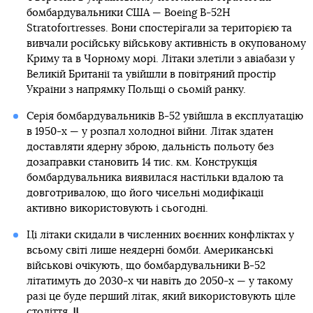
бомбардувальники США — Boeing B-52H
Stratofortresses. Вони спостерігали за територією та
вивчали російську військову активність в окупованому
Криму та в Чорному морі. Літаки злетіли з авіабази у
Великій Британії та увійшли в повітряний простір
України з напрямку Польщі о сьомій ранку.
Серія бомбардувальників B-52 увійшла в експлуатацію
в 1950-х — у розпал холодної війни. Літак здатен
доставляти ядерну зброю, дальність польоту без
дозаправки становить 14 тис. км. Конструкція
бомбардувальника виявилася настільки вдалою та
довготривалою, що його чисельні модифікації
активно використовують і сьогодні.
Ці літаки скидали в численних воєнних конфліктах у
всьому світі лише неядерні бомби. Американські
військові очікують, що бомбардувальники B-52
літатимуть до 2030-х чи навіть до 2050-х — у такому
разі це буде перший літак, який використовують ціле
століття.