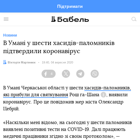
Підтримати
Facebook
Telegram
Twitter
Instagram
Меню
По
по
сай
Новини
В Умані у шести хасидів-паломників
підтвердили коронавірус
Автор:
Вікторія Мартинюк
Дата:
19:40, 04 вересня 2020
4
Facebook
Twitter
Telegram
Viber
В Умані Черкаської області у шести
хасидів-паломників,
які прибули для святкування
Рош га-Шана
, виявили
Довідка
коронавірус. Про це повідомив мер міста Олександр
Цебрій.
«Наскільки мені відомо, на сьогодні у шести паломників
виявлені позитивні тести на COVID-19. Далі працюють
медичні працівники згідно зі своїм протоколом», —