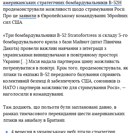
американських стратегічних бомбардувальників B-52H
продемонстрували можливості щодо стримування Росії.
Про це
заявили
в Європейському командуванні Збройних
сил США.
«Три бомбардувальники B-52 Stratofortress зі складу 5-го
бомбардувального крила з бази Майнот (штат Північна
Дакота) провели важливі навчання з інтеграції з
українськими винищувачами в повітряному просторі
України […] Місія надала партнерам цінну можливість
потренуватися в повітрі. Крім того, продемонструвала, як
літаки та екіпажі B-52 передового базування сприяють
колективній безпеці й забезпечують США, союзників із
НАТО і партнерів можливістю для стримування Росії», —
наголосили в командуванні.
Там додають, що польоти були заплановані давно, в
рамках тимчасового перекидання шести американських
літаків на авіабазу в Британії.
4 вересня в українському небі літали стратегічні