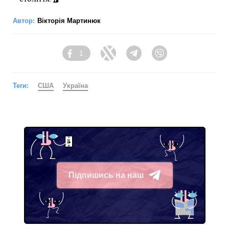
Автор:
Вікторія Мартинюк
1
Facebook
Twitter
Telegram
Viber
Теги:
США
Україна
Підпишись на наш
Telegram