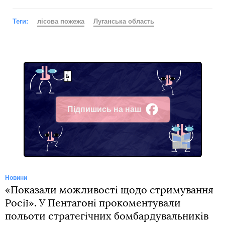
Теги:
лісова пожежа
Луганська область
Підпишись на наш
Facebook
Новини
«Показали можливості щодо стримування
Росії». У Пентагоні прокоментували
польоти стратегічних бомбардувальників