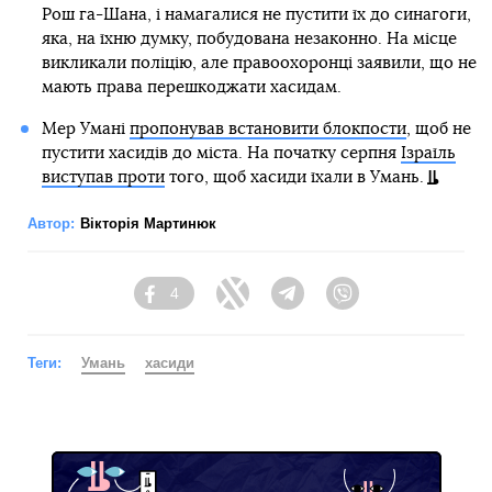
Рош га-Шана, і намагалися не пустити їх до синагоги,
яка, на їхню думку, побудована незаконно. На місце
викликали поліцію, але правоохоронці заявили, що не
мають права перешкоджати хасидам.
Мер Умані
пропонував встановити блокпости
, щоб не
пустити хасидів до міста. На початку серпня
Ізраїль
виступав проти
того, щоб хасиди їхали в Умань.
Автор:
Вікторія Мартинюк
4
Facebook
Twitter
Telegram
Viber
Теги:
Умань
хасиди