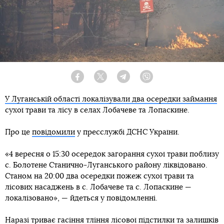
Facebook
Twitter
Telegram
Viber
У Луганській області локалізували два осередки займання
сухої трави та лісу в селах Лобачеве та Лопаскине.
Про це
повідомили
у пресслужбі ДСНС України.
«4 вересня о 15:30 осередок загорання сухої трави поблизу
с. Болотене Станично-Луганського району ліквідовано.
Станом на 20:00 два осередки пожеж сухої трави та
лісових насаджень в с. Лобачеве та с. Лопаскине —
локалізовано», — йдеться у повідомленні.
Наразі триває гасіння тління лісової підстилки та залишків