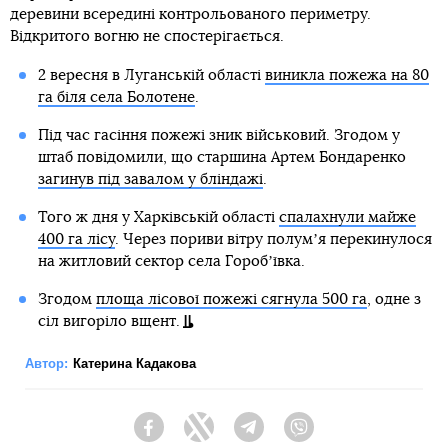
деревини всередині контрольованого периметру.
Відкритого вогню не спостерігається.
2 вересня в Луганській області
виникла пожежа на 80
га біля села Болотене
.
Під час гасіння пожежі зник військовий. Згодом у
штаб повідомили, що старшина Артем Бондаренко
загинув під завалом у бліндажі
.
Того ж дня у Харківській області
спалахнули майже
400 га лісу
. Через пориви вітру полумʼя перекинулося
на житловий сектор села Горобʼївка.
Згодом
площа лісової пожежі сягнула 500 га
, одне з
сіл вигоріло вщент.
Автор:
Катерина Кадакова
Facebook
Twitter
Telegram
Viber