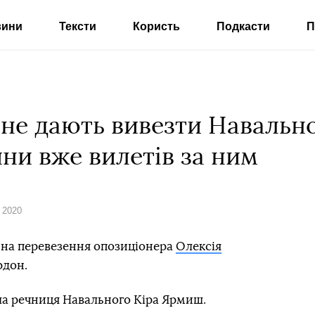
вини
Тексти
Користь
Подкасти
П
і не дають вивезти Навально
ини вже вилетів за ним
 2020
іл на перевезення опозиціонера
Олексія
рдон.
ала речниця Навального Кіра Ярмиш.