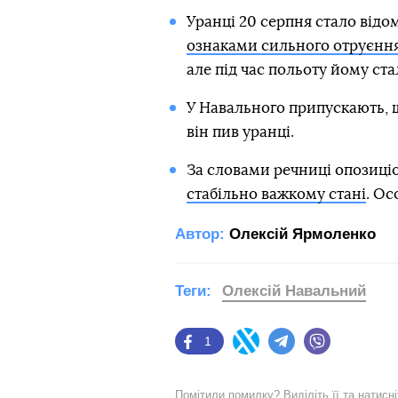
Уранці 20 серпня стало відо
ознаками сильного отруєнн
але під час польоту йому ста
У Навального припускають, щ
він пив уранці.
За словами речниці опозиці
стабільно важкому стані
. Ос
Автор:
Олексій Ярмоленко
Теги:
Олексій Навальний
1
Facebook
Twitter
Telegram
Viber
Помітили помилку? Виділіть її та натисн