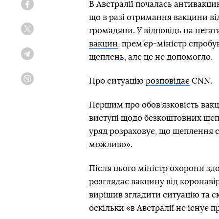
В Австралії почалась антивакцин
Facebook
що в разі отримання вакцини в
громадяни. У відповідь на негат
Twitter
вакцин
, прем’єр-міністр спробу
щеплень, але це не допомогло.
Telegram
Про ситуацію
розповідає
CNN.
Viber
Першим про обов’язковість вакц
виступі щодо безкоштовних щеп
уряд розраховує, що щеплення с
можливо».
Після цього міністр охорони зд
розглядає вакцину від коронавір
вирішив згладити ситуацію та с
оскільки «в Австралії не існує