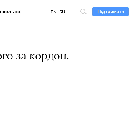
Підтримати
екельце
Пошук
EN
RU
по
сайту
го за кордон.