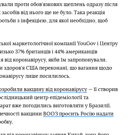
вали проти обов’язкових щеплень одразу після
засобів від нього ще не було. Така реакція
отьби з інфекцією, для якої необхідно, щоб
ької маркетологічної компанії YouGov і Центру
лизько 37% британців і 44% американців
 від коронавірусу, якби їм запропонували.
и здоров’я США переконані, що вагання щодо
ронавірусу лише посилилось.
розробили вакцину від коронавірусу
— її створив
слідницький центр епідеміології та
епарат вже погодились виготовляти у Бразилії.
печності вакцини
ВООЗ просить Росію надати
робку.
ни від коронавірусу заявив Китай
, хоча його