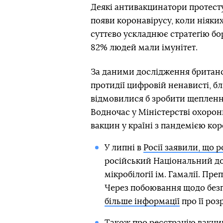
Деякі антивакцинатори протесту
появи коронавірусу, коли ніяких 
суттєво ускладнює стратегію бор
82% людей мали імунітет.
За даними дослідження британс
протидії цифровій ненависті, б
відмовилися б зробити щеплення
Водночас у Міністерстві охорон
вакцин у країні з пандемією ко
У липні в
Росії заявили, що 
російський Національний до
мікробілогії ім. Гамалії. Пр
Через побоювання щодо без
більше інформації
про її роз
Також про
реєстрацію вакци