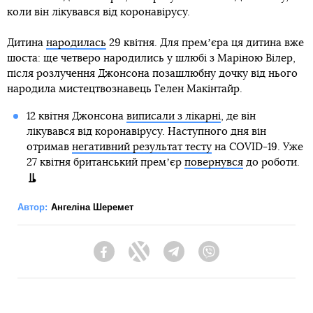
коли він лікувався від коронавірусу.
Дитина
народилась
29 квітня. Для премʼєра ця дитина вже
шоста: ще четверо народились у шлюбі з Маріною Вілер,
після розлучення Джонсона позашлюбну дочку від нього
народила мистецтвознавець Гелен Макінтайр.
12 квітня Джонсона
виписали з лікарні
, де він
лікувався від коронавірусу. Наступного дня він
отримав
негативний результат тесту
на COVID-19. Уже
27 квітня британський премʼєр
повернувся
до роботи.
Автор:
Ангеліна Шеремет
Facebook
Twitter
Telegram
Viber