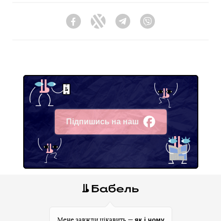
Facebook
Twitter
Telegram
Viber
Підпишись на наш
Facebook
як і чому
Мене завжди цікавить —