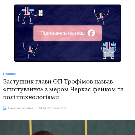
Підпишись на наш
Facebook
Новини
Заступник глави ОП Трофімов назвав
«листування» з мером Черкас фейком та
політтехнологіями
Автор:
Ангеліна Шеремет
Дата:
14:44, 02 травня 2020