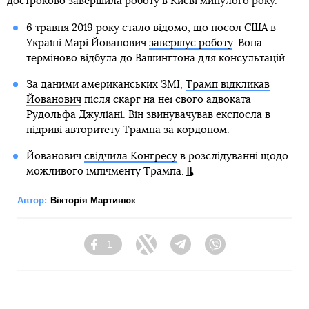
достроково завершила роботу в Києві минулого року.
6 травня 2019 року стало відомо, що посол США в
Україні Марі Йованович
завершує роботу
. Вона
терміново відбула до Вашингтона для консультацій.
За даними американських ЗМІ,
Трамп відкликав
Йованович
після скарг на неї свого адвоката
Рудольфа Джуліані. Він звинувачував експосла в
підриві авторитету Трампа за кордоном.
Йованович
свідчила Конгресу
в розслідуванні щодо
можливого імпічменту Трампа.
Автор:
Вікторія Мартинюк
1
Facebook
Twitter
Telegram
Viber