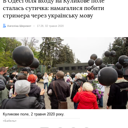
В Одесі біля входу на Куликове поле
сталась сутичка: намагалися побити
стримера через українську мову
Автор:
Ангеліна Шеремет
Дата:
17:26, 02 травня 2020
Куликове поле, 2 травня 2020 року.
«Бабель»