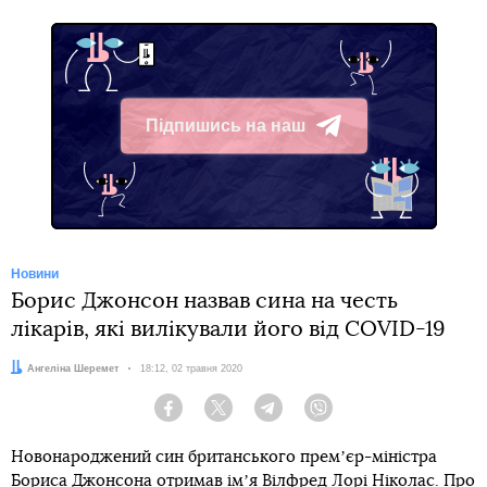
Підпишись на наш
Telegram
Новини
Борис Джонсон назвав сина на честь
лікарів, які вилікували його від COVID-19
Автор:
Ангеліна Шеремет
Дата:
18:12, 02 травня 2020
Facebook
Twitter
Telegram
Viber
Новонароджений син британського премʼєр-міністра
Бориса Джонсона отримав імʼя Вілфред Лорі Ніколас. Про