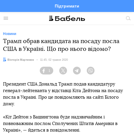
Підтримати
Facebook
Telegram
Twitter
Instagram
Меню
По
по
сай
Новини
Трамп обрав кандидата на посаду посла
США в Україні. Що про нього відомо?
Автор:
Вікторія Мартинюк
Дата:
11:45, 02 травня 2020
1
Facebook
Twitter
Telegram
Viber
Президент США Дональд Трамп подав кандидатуру
генерал-лейтенанта у відставці Кіта Дейтона на посаду
посла в Україні. Про це повідомляють на сайті Білого
дому.
«Кіт Дейтон з Вашингтона буде надзвичайним і
повноважним послом Сполучених Штатів Америки в
Україні», — йдеться в повідомленні.