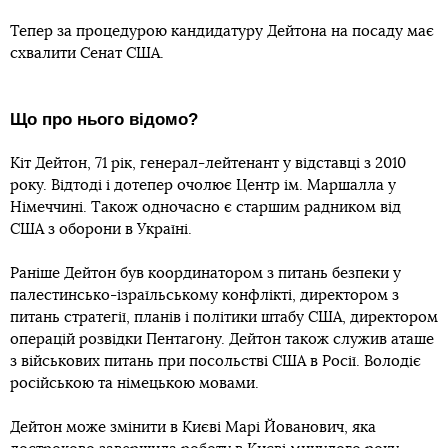
Тепер за процедурою кандидатуру Дейтона на посаду має
схвалити Сенат США.
Що про нього відомо?
Кіт Дейтон, 71 рік, генерал-лейтенант у відставці з 2010
року. Відтоді і дотепер очолює Центр ім. Маршалла у
Німеччині. Також одночасно є старшим радником від
США з оборони в Україні.
Раніше Дейтон був координатором з питань безпеки у
палестинсько-ізраїльському конфлікті, директором з
питань стратегії, планів і політики штабу США, директором
операцій розвідки Пентагону. Дейтон також служив аташе
з військових питань при посольстві США в Росії. Володіє
російською та німецькою мовами.
Дейтон може змінити в Києві Марі Йованович, яка