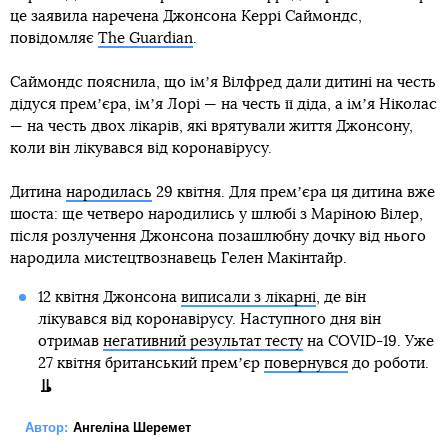
це заявила наречена Джонсона Керрі Саймондс,
повідомляє
The Guardian
.
Саймондс пояснила, що імʼя Вілфред дали дитині на честь
дідуся премʼєра, імʼя Лорі — на честь її діда, а імʼя Ніколас
— на честь двох лікарів, які врятували життя Джонсону,
коли він лікувався від коронавірусу.
Дитина
народилась
29 квітня. Для премʼєра ця дитина вже
шоста: ще четверо народились у шлюбі з Маріною Вілер,
після розлучення Джонсона позашлюбну дочку від нього
народила мистецтвознавець Гелен Макінтайр.
12 квітня Джонсона
виписали з лікарні
, де він
лікувався від коронавірусу. Наступного дня він
отримав
негативний результат тесту
на COVID-19. Уже
27 квітня британський премʼєр
повернувся
до роботи.
Автор:
Ангеліна Шеремет