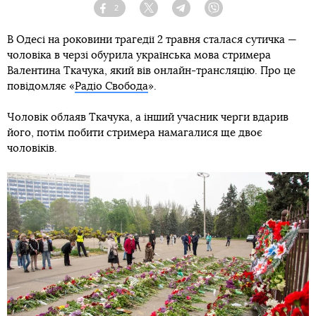
2
Facebook
Twitter
Telegram
Viber
В Одесі на роковини трагедії 2 травня сталася сутичка —
чоловіка в черзі обурила українська мова стримера
Валентина Ткачука, який вів онлайн-трансляцію. Про це
повідомляє «
Радіо Свобода
».
Чоловік облаяв Ткачука, а інший учасник черги вдарив
його, потім побити стримера намагалися ще двоє
чоловіків.