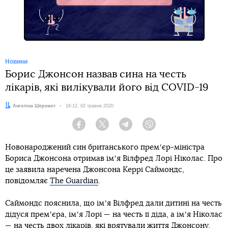
Новини
Борис Джонсон назвав сина на честь
лікарів, які вилікували його від COVID-19
Автор:
Ангеліна Шеремет
Дата:
18:12, 02 травня 2020
Facebook
Twitter
Telegram
Viber
Новонароджений син британського премʼєр-міністра
Бориса Джонсона отримав імʼя Вілфред Лорі Ніколас. Про
це заявила наречена Джонсона Керрі Саймондс,
повідомляє
The Guardian
.
Саймондс пояснила, що імʼя Вілфред дали дитині на честь
дідуся премʼєра, імʼя Лорі — на честь її діда, а імʼя Ніколас
— на честь двох лікарів, які врятували життя Джонсону,