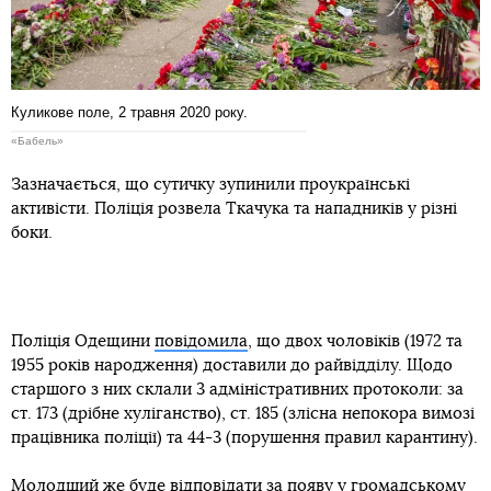
Куликове поле, 2 травня 2020 року.
«Бабель»
Зазначається, що сутичку зупинили проукраїнські
активісти. Поліція розвела Ткачука та нападників у різні
боки.
Поліція Одещини
повідомила
, що двох чоловіків (1972 та
1955 років народження) доставили до райвідділу. Щодо
старшого з них склали 3 адміністративних протоколи: за
ст. 173 (дрібне хуліганство), ст. 185 (злісна непокора вимозі
працівника поліції) та 44-3 (порушення правил карантину).
Молодший же буде відповідати за появу у громадському