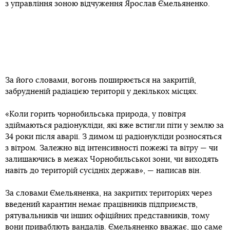
з управління зоною відчуження Ярослав Ємельяненко.
За його словами, вогонь поширюється на закритій,
забрудненій радіацією території у декількох місцях.
«Коли горить чорнобильська природа, у повітря
здіймаються радіонукліди, які вже встигли піти у землю за
34 роки після аварії. З димом ці радіонукліди розносяться
з вітром. Залежно від інтенсивності пожежі та вітру — чи
залишаючись в межах Чорнобильської зони, чи виходять
навіть до територій сусідніх держав», — написав він.
За словами Ємельяненка, на закритих територіях через
введений карантин немає працівників підприємств,
рятувальників чи інших офіційних представників, тому
вони приваблють вандалів. Ємельяненко вважає, що саме