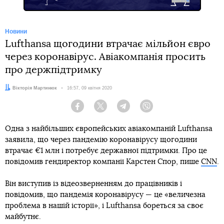
Новини
Lufthansa щогодини втрачає мільйон євро
через коронавірус. Авіакомпанія просить
про держпідтримку
Автор:
Вікторія Мартинюк
Дата:
16:57, 09 квітня 2020
Facebook
Twitter
Telegram
Viber
Одна з найбільших європейських авіакомпаній Lufthansa
заявила, що через пандемію коронавірусу щогодини
втрачає €1 млн і потребує державної підтримки. Про це
повідомив гендиректор компанії Карстен Спор, пише
CNN
.
Він виступив із відеозверненням до працівників і
повідомив, що пандемія коронавірусу — це «величезна
проблема в нашій історії», і Lufthansa бореться за своє
майбутнє.