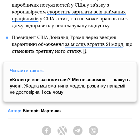
виробничих потужностей у США у зв’язку з
коронавірусом
скоротить зарплати всіх найманих
працівників
у США, а тих, хто не може працювати з
дому, відправить у неоплачувану відпустку.
Президент США Дональд Трамп через введені
карантинні обмеження
за місяць втратив $1 млрд
, що
становить третину його статку.
Читайте також:
«Коли це все закінчиться? Ми не знаємо», — кажуть
учені.
Жодна математична модель розвитку пандемії
не достовірна, і ось чому
Автор:
Вікторія Мартинюк
Facebook
Twitter
Telegram
Viber