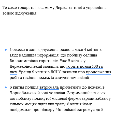
Те саме говорять і в самому Держагентстві з управління
зоною відчуження.
Пожежа в зоні відчуження
розпочалася 4 квітня
: о
13:22 надійшла інформація, що поблизу селища
Володимирівка горить ліс. Уже 5 квітня у
Держекоінспекції заявили, що
горить понад 100 га
лісу
. Уранці 9 квітня в ДСНС заявили про
продовження
робіт з гасіння пожеж
із залученням авіації.
6 квітня поліція
затримала
причетного до пожежі в
Чорнобильській зоні чоловіка. Затриманий зізнався,
що поблизу покинутої місцевої ферми заради забави у
кількох місцях підпалив траву. 8 квітня йому
повідомили про підозру
. Чоловікові загрожує до 5