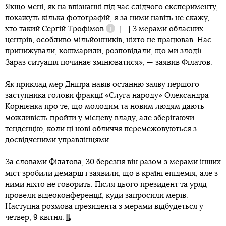
Якщо мені, як на впізнанні під час слідчого експерименту,
покажуть кілька фотографій, я за ними навіть не скажу,
хто такий Сергій
Трофімов
. [...] З мерами обласних
Довідка
центрів, особливо мільйонників, ніхто не працював. Нас
принижували, кошмарили, розповідали, що ми злодії.
Зараз ситуація починає змінюватися», — заявив Філатов.
Як приклад мер Дніпра навів останню заяву першого
заступника голови фракції «Слуга народу» Олександра
Корнієнка про те, що молодим та новим людям дають
можливість пройти у місцеву владу, але зберігаючи
тенденцію, коли ці нові обличчя перемежовуються з
досвідченими управлінцями.
За словами Філатова, 30 березня він разом з мерами інших
міст зробили демарш і заявили, що в країні епідемія, але з
ними ніхто не говорить. Після цього президент та уряд
провели відеоконференції, куди запросили мерів.
Наступна розмова президента з мерами відбудеться у
четвер, 9 квітня.