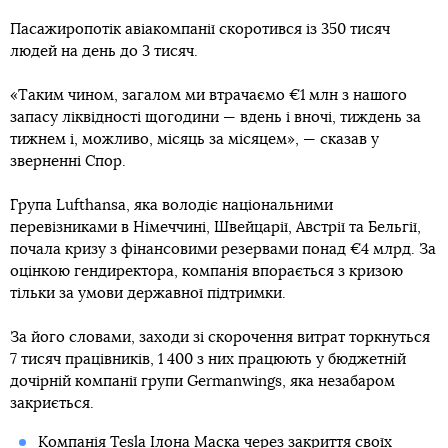
Пасажиропотік авіакомпанії скоротився із 350 тисяч
людей на день до 3 тисяч.
«Таким чином, загалом ми втрачаємо €1 млн з нашого
запасу ліквідності щогодини — вдень і вночі, тиждень за
тижнем і, можливо, місяць за місяцем», — сказав у
зверненні Спор.
Група Lufthansa, яка володіє національними
перевізниками в Німеччині, Швейцарії, Австрії та Бельгії,
почала кризу з фінансовими резервами понад €4 млрд. За
оцінкою гендиректора, компанія впорається з кризою
тільки за умови державної підтримки.
За його словами, заходи зі скорочення витрат торкнуться
7 тисяч працівників, 1 400 з них працюють у бюджетній
дочірній компанії групи Germanwings, яка незабаром
закриється.
Компанія Tesla Ілона Маска через закриття своїх