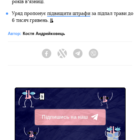
років вʼязниці.
Уряд пропонує
підвищити штрафи
за підпал трави до
6 тисяч гривень.
Автор:
Костя Андрейковець
Facebook
Twitter
Telegram
Viber
Підпишись на наш
Telegram