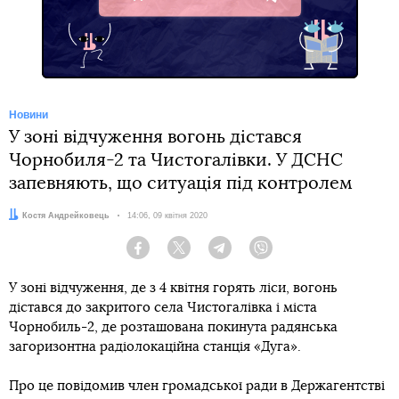
Telegram
Новини
У зоні відчуження вогонь дістався
Чорнобиля-2 та Чистогалівки. У ДСНС
запевняють, що ситуація під контролем
Автор:
Костя Андрейковець
Дата:
14:06, 09 квітня 2020
Facebook
Twitter
Telegram
Viber
У зоні відчуження, де з 4 квітня горять ліси, вогонь
дістався до закритого села Чистогалівка і міста
Чорнобиль-2, де розташована покинута радянська
загоризонтна радіолокаційна станція «Дуга».
Про це повідомив член громадської ради в Держагентстві