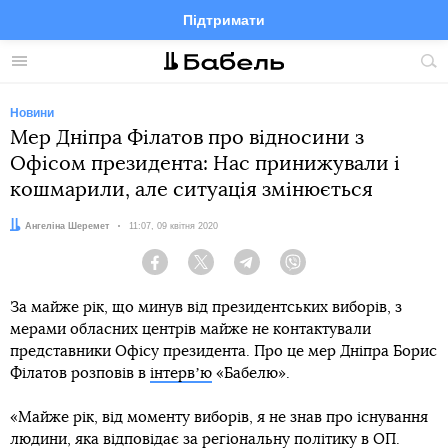
Підтримати
Facebook
Telegram
Twitter
Instagram
Меню
По
по
сай
Новини
Мер Дніпра Філатов про відносини з
Офісом президента: Нас принижували і
кошмарили, але ситуація змінюється
Автор:
Ангеліна Шеремет
Дата:
11:07, 09 квітня 2020
Facebook
Twitter
Telegram
Viber
За майже рік, що минув від президентських виборів, з
мерами обласних центрів майже не контактували
представники Офісу президента. Про це мер Дніпра Борис
Філатов розповів в
інтервʼю
«Бабелю».
«Майже рік, від моменту виборів, я не знав про існування
людини, яка відповідає за регіональну політику в ОП.