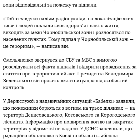
вони відповідальні за пожежу та підпали.
«Тобто завдяки паліям радіонукліди, на локалізацію яких
тисячі людей поклали своє здоровʼя і навіть життя,
виходять за межі Чорнобильської зони і розносяться по
населених пунктах. Тому підпал у Чорнобильській зоні —
це тероризм», — написав він.
Ємельяненко звернувся до СБУ та МВС з вимогою
розслідувати всі факти підпалів і відкрити провадження за
статтею про терористичний акт. Президента Володимира
Зеленського він просить взяти ситуацію під особистий
контроль.
У Держслужбі з надзвичайних ситуацій «Бабелю» заявили,
що пожежники борються з вогнем на трьох ділянках — на
території Денисовецького, Котовського та Корогодського
лісництв. Інформацію про поширення вогню на закритих
територіях у відомстві не надали. У ДСНС запевнили, що
радіаційна обстановка в Києві та області стабільна.