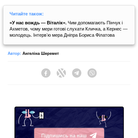
Читайте також:
«У нас вождь — Віталік».
Чим допомагають Пінчук і
Ахметов, чому мери готові слухати Кличка, а Кернес —
молодець. Інтервʼю мера Дніпра Бориса Філатова
Автор:
Ангеліна Шеремет
Facebook
Twitter
Telegram
Viber
Підпишись на наш