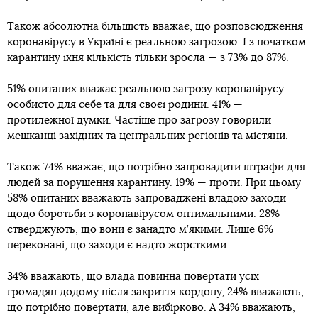
Також абсолютна більшість вважає, що розповсюдження
коронавірусу в Україні є реальною загрозою. І з початком
карантину їхня кількість тільки зросла — з 73% до 87%.
51% опитаних вважає реальною загрозу коронавірусу
особисто для себе та для своєї родини. 41% —
протилежної думки. Частіше про загрозу говорили
мешканці західних та центральних регіонів та містяни.
Також 74% вважає, що потрібно запровадити штрафи для
людей за порушення карантину. 19% — проти. При цьому
58% опитаних вважають запроваджені владою заходи
щодо боротьби з коронавірусом оптимальними. 28%
стверджують, що вони є занадто м’якими. Лише 6%
переконані, що заходи є надто жорсткими.
34% вважають, що влада повинна повертати усіх
громадян додому після закриття кордону, 24% вважають,
що потрібно повертати, але вибірково. А 34% вважають,