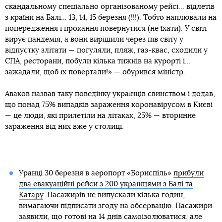
скандальному спеціально організованому рейсі... відлетів
з країни на Балі... 13, 14, 15 березня (!!!). Тобто наплювали на
попередження і прохання повернутися (не їхати). У світі
вирує пандемія, а вони вирішили через пів світу у
відпустку злітати — погуляли, пляж, газ-квас, сходили у
СПА, ресторани, побули кілька тижнів на курорті і...
зажадали, щоб їх повертали!» — обурився міністр.
Аваков назвав таку поведінку українців свинством і додав,
що понад 75% випадків зараження коронавірусом в Києві
— це люди, які прилетіли на літаках, 25% — вторинне
зараження від них вже у столиці.
Уранці 30 березня в аеропорт «Бориспіль»
прибули
два евакуаційні рейси з 200 українцями з Балі та
Катару
. Пасажирів не випускали кілька годин,
вимагаючи підписати згоду на обсервацію. Пасажири
заявили, що готові на 14 днів самоізолюватися, але