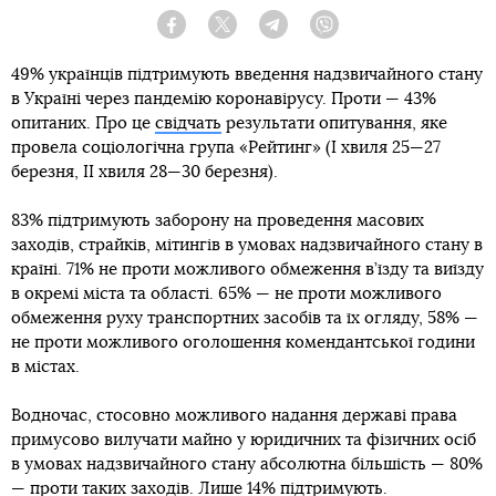
Facebook
Twitter
Telegram
Viber
49% українців підтримують введення надзвичайного стану
в Україні через пандемію коронавірусу. Проти — 43%
опитаних. Про це
свідчать
результати опитування, яке
провела соціологічна група «Рейтинг» (І хвиля 25—27
березня, ІІ хвиля 28—30 березня).
83% підтримують заборону на проведення масових
заходів, страйків, мітингів в умовах надзвичайного стану в
країні. 71% не проти можливого обмеження в’їзду та виїзду
в окремі міста та області. 65% — не проти можливого
обмеження руху транспортних засобів та їх огляду, 58% —
не проти можливого оголошення комендантської години
в містах.
Водночас, стосовно можливого надання державі права
примусово вилучати майно у юридичних та фізичних осіб
в умовах надзвичайного стану абсолютна більшість — 80%
— проти таких заходів. Лише 14% підтримують.