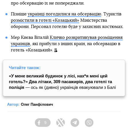
про обсервацію їх не попереджали.
Пізніше
українці погодилися на обсервацію
. Туристів
розмістили в готелі «Козацький»
Міністерства
оборони. Персонал готелю буде у захисних костюмах.
Мер Києва Віталій
Кличко розкритикував розміщення
українців
, які прибули з інших країн, на обсервацію в
готель «Козацький».
Читайте також:
«У мене великий будинок у лісі, нах*я мені цей
готель?» Два літаки, 309 пасажирів, два готелі та
поліція
— ось як (дивно) українців евакуювали з Балі
Автор:
Олег Панфілович
9
Facebook
Twitter
Telegram
Viber