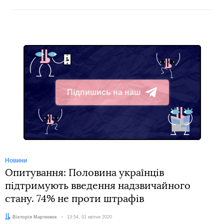
Підпишись на наш
Telegram
Новини
Опитування: Половина українців
підтримують введення надзвичайного
стану. 74% не проти штрафів
Автор:
Вікторія Мартинюк
Дата:
13:54, 01 квітня 2020