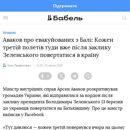
Підтримати
Facebook
Telegram
Twitter
Instagram
Меню
По
по
сай
Новини
Аваков про евакуйованих з Балі: Кожен
третій полетів туди вже після заклику
Зеленського повертатися в країну
Автор:
Олег Панфілович
Дата:
11:02, 01 квітня 2020
9
Facebook
Twitter
Telegram
Viber
Міністр внутрішніх справ Арсен Аваков розкритикував
громадян України, які відправилися за кордон після
заклику президента Володимира Зеленського 13 березня
до українців повертатися на Батьківщину. Про це міністр
написав у Facebook.
«Тут дивлюся — кожен третій повернувся вчора на цьому