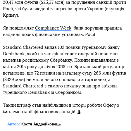
20,47 млн фунтів ($25,37 млн) за порушення санкцій проти
Росії, які були введені за агресію проти України (окупація
Криму).
Як повідомляє
Compliance Week
, банк порушив правила
надання позик фінансовим установам Росії.
Standard Chartered видав 102 позики турецькому банку
Denizbank, який на час фінансових операцій повністю
належав російському Сбербанку. Позики видавалися з
квітня 2015 року до січня 2018-го. Британський регулятор
встановив, що 72 позики на загальну суму 266 млн фунтів
($329 млн) не мали нічого спільного з торгівлею, а
Standard Chartered з самого початку знав про звʼязки
турецького Denizbank зі Сбербанком.
Такий штраф став найбільшим в історії роботи Офісу з
імплементації фінансових санкцій.
Автор:
Костя Андрейковець