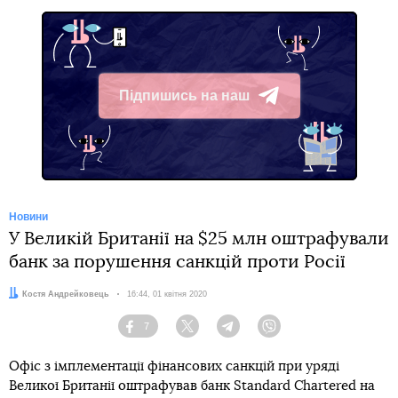
Підпишись на наш
Telegram
Новини
У Великій Британії на $25 млн оштрафували
банк за порушення санкцій проти Росії
Автор:
Костя Андрейковець
Дата:
16:44, 01 квітня 2020
7
Facebook
Twitter
Telegram
Viber
Офіс з імплементації фінансових санкцій при уряді
Великої Британії оштрафував банк Standard Chartered на