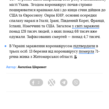
місті Ухань. Згодом коронавірус почав стрімко
поширюватися країнами Азії і до кінця січня дійшов до
США та Євросоюзу. Окрім КНР, основні осередки
спалаху наразі в Італії, Ірані, Південній Кореї, Франції,
Іспанії, Німеччині та США. Загалом
у світі заражені
понад 128 тисяч людей, з яких понад 68 тисяч вже
одужали. Зафіксованих смертей — понад 4,7 тисячі.
В Україні зараження коронавірусом
підтвердили
в
трьох осіб. 13 березня від коронавірусу
померла
71-
річна жінка з Житомирської області.
Автор:
Ангеліна Шеремет
2
Facebook
Twitter
Telegram
Viber