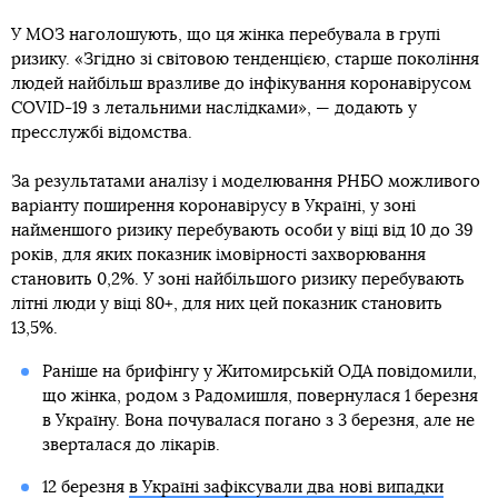
У МОЗ наголошують, що ця жінка перебувала в групі
ризику. «Згідно зі світовою тенденцією, старше покоління
людей найбільш вразливе до інфікування коронавірусом
COVID-19 з летальними наслідками», — додають у
пресслужбі відомства.
За результатами аналізу і моделювання РНБО можливого
варіанту поширення коронавірусу в Україні, у зоні
найменшого ризику перебувають особи у віці від 10 до 39
років, для яких показник імовірності захворювання
становить 0,2%. У зоні найбільшого ризику перебувають
літні люди у віці 80+, для них цей показник становить
13,5%.
Раніше на брифінгу у Житомирській ОДА повідомили,
що жінка, родом з Радомишля, повернулася 1 березня
в Україну. Вона почувалася погано з 3 березня, але не
зверталася до лікарів.
12 березня
в Україні зафіксували два нові випадки