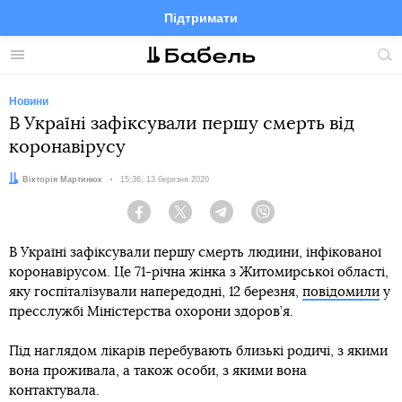
Підтримати
Facebook
Telegram
Twitter
Instagram
Меню
По
по
сай
Новини
В Україні зафіксували першу смерть від
коронавірусу
Автор:
Вікторія Мартинюк
Дата:
15:36, 13 березня 2020
Facebook
Twitter
Telegram
Viber
В Україні зафіксували першу смерть людини, інфікованої
коронавірусом. Це 71-річна жінка з Житомирської області,
яку госпіталізували напередодні, 12 березня,
повідомили
у
пресслужбі Міністерства охорони здоров’я.
Під наглядом лікарів перебувають близькі родичі, з якими
вона проживала, а також особи, з якими вона
контактувала.