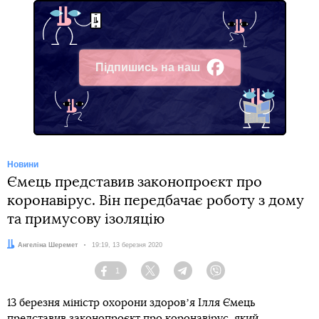
Підпишись на наш
Facebook
Новини
Ємець представив законопроєкт про
коронавірус. Він передбачає роботу з дому
та примусову ізоляцію
Автор:
Ангеліна Шеремет
Дата:
19:19, 13 березня 2020
1
Facebook
Twitter
Telegram
Viber
13 березня міністр охорони здоровʼя Ілля Ємець
представив законопроєкт про коронавірус, який