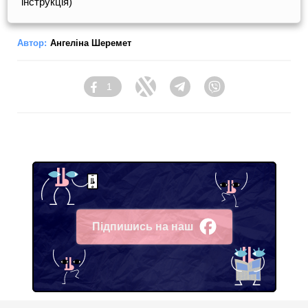
інструкція)
Автор:
Ангеліна Шеремет
1
Facebook
Twitter
Telegram
Viber
Підпишись на наш
Facebook