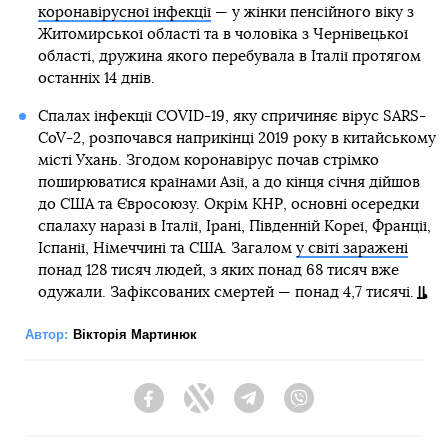
коронавірусної інфекції
— у жінки пенсійного віку з
Житомирської області та в чоловіка з Чернівецької
області, дружина якого перебувала в Італії протягом
останніх 14 днів.
Спалах інфекції COVID-19, яку спричиняє вірус SARS-
CoV-2, розпочався наприкінці 2019 року в китайському
місті Ухань. Згодом коронавірус почав стрімко
поширюватися країнами Азії, а до кінця січня дійшов
до США та Євросоюзу. Окрім КНР, основні осередки
спалаху наразі в Італії, Ірані, Південній Кореї, Франції,
Іспанії, Німеччині та США. Загалом
у світі заражені
понад 128 тисяч людей, з яких понад 68 тисяч вже
одужали. Зафіксованих смертей — понад 4,7 тисячі.
Автор:
Вікторія Мартинюк
Facebook
Twitter
Telegram
Viber