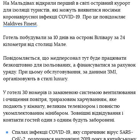
На Мальдівах відкрили перший в світі острівний курорт
для ізоляції туристів, які можуть виявитися носіями
коронавірусної інфекції COVID-19. Про це повідомляє
Maldives Finest
.
Готель побудували за 10 днів на острові Вілівару за 24
кілометри від столиці Мале.
Повідомляється, що медперсонал тут буде працювати
безкоштовно для ізольованих, а фінансуватися за рахунок
уряду. При цьому обслуговування, за даними ЗМІ,
організовують в стилі luxury.
У готелі 30 номерів із замкненою системою вентилювання
і очищення повітря, триразовим харчуванням, яке
подають у кімнату, великим телевізором і повністю
укомплектованим мінібаром. Зовнішні відвідування і
контакти гостей один з одним будуть заборонені.
Спалах інфекції COVID-19, яку спричиняє вірус SARS-
CoV-2, розпочався наприкінці 2019 року в китайському