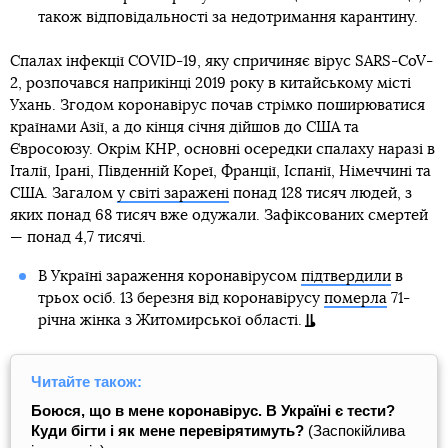
також відповідальності за недотримання карантину.
Спалах інфекції COVID-19, яку спричиняє вірус SARS-CoV-
2, розпочався наприкінці 2019 року в китайському місті
Ухань. Згодом коронавірус почав стрімко поширюватися
країнами Азії, а до кінця січня дійшов до США та
Євросоюзу. Окрім КНР, основні осередки спалаху наразі в
Італії, Ірані, Південній Кореї, Франції, Іспанії, Німеччині та
США. Загалом
у світі заражені
понад 128 тисяч людей, з
яких понад 68 тисяч вже одужали. Зафіксованих смертей
— понад 4,7 тисячі.
В Україні зараження коронавірусом
підтвердили
в
трьох осіб. 13 березня від коронавірусу
померла
71-
річна жінка з Житомирської області.
Читайте також:
Боюся, що в мене коронавірус. В Україні є тести?
Куди бігти і як мене перевірятимуть?
(Заспокійлива