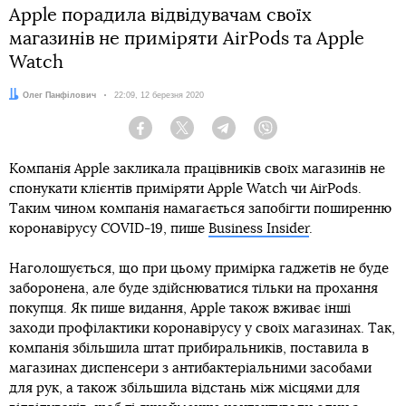
Apple порадила відвідувачам своїх
магазинів не приміряти AirPods та Apple
Watch
Автор:
Олег Панфілович
Дата:
22:09, 12 березня 2020
Facebook
Twitter
Telegram
Viber
Компанія Apple закликала працівників своїх магазинів не
спонукати клієнтів приміряти Apple Watch чи AirPods.
Таким чином компанія намагається запобігти поширенню
коронавірусу COVID-19, пише
Business Insider
.
Наголошується, що при цьому примірка гаджетів не буде
заборонена, але буде здійснюватися тільки на прохання
покупця. Як пише видання, Apple також вживає інші
заходи профілактики коронавірусу у своїх магазинах. Так,
компанія збільшила штат прибиральників, поставила в
магазинах диспенсери з антибактеріальними засобами
для рук, а також збільшила відстань між місцями для