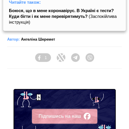
Читайте також:
Боюся, що в мене коронавірус. В Україні є тести?
Куди бігти і як мене перевірятимуть?
(Заспокійлива
інструкція)
Автор:
Ангеліна Шеремет
1
Facebook
Twitter
Telegram
Viber
Підпишись на наш
Facebook