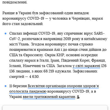
повідомленні.
Раніше в Україні був зафіксований один випадок
коронавірусу COVID-19 — у чоловіка в Чернівцях, наразі
його стан задовільний.
Спалах інфекції COVID-19, яку спричиняє вірус SARS-
CoV-2, розпочався наприкінці 2019 року в китайському
місті Ухань. Згодом коронавірус почав стрімко
поширюватися країнами Азії і до кінця січня дійшов до
США та Євросоюзу. Окрім КНР, основні осередки
спалаху наразі в Італії, Ірані, Південній Кореї, Франції,
Іспанії, Німеччині та США. Загалом
у світі заражені
126
136 людини, з яких 68 219 одужали. Зафіксованих
смертей — 4 630.
11 березня
Всесвітня організація охорони здоровʼя
оголосила пандемію
коронавірусу COVID-19, а в
Україні
ввели тритижневий карантин
.