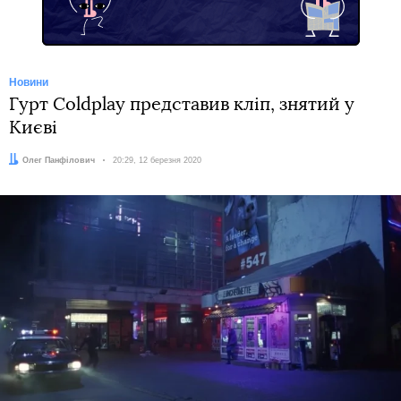
Новини
Гурт Coldplay представив кліп, знятий у
Києві
Автор:
Олег Панфілович
Дата:
20:29, 12 березня 2020