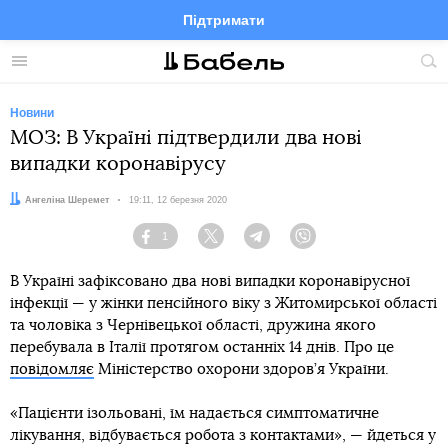
Підтримати
Facebook
Telegram
Twitter
Instagram
Меню
По
по
сай
Новини
МОЗ: В Україні підтвердили два нові
випадки коронавірусу
Автор:
Ангеліна Шеремет
Дата:
19:11, 12 березня 2020
1
Facebook
Twitter
Telegram
Viber
В Україні зафіксовано два нові випадки коронавірусної
інфекції — у жінки пенсійного віку з Житомирської області
та чоловіка з Чернівецької області, дружина якого
перебувала в Італії протягом останніх 14 днів. Про це
повідомляє
Міністерство охорони здоров’я України.
«Пацієнти ізольовані, їм надається симптоматичне
лікування, відбувається робота з контактами», — йдеться у