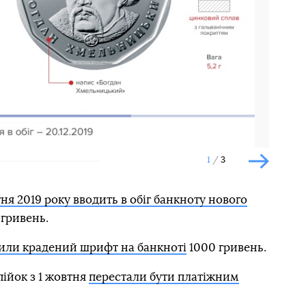
1
3
Наступн
тня 2019 року вводить в обіг банкноту нового
гривень.
или крадений шрифт на банкноті
1000 гривень.
пійок з 1 жовтня
перестали бути платіжним