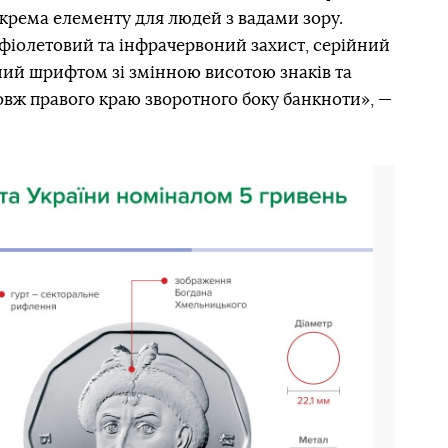
окрема елементу для людей з вадами зору.
фіолетовий та інфрачервоний захист, серійний
ий шрифтом зі змінною висотою знаків та
вж правого краю зворотного боку банкноти», —
Наступний слайд