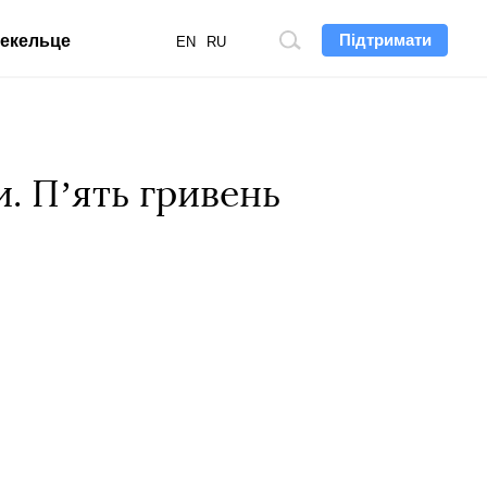
Підтримати
екельце
Пошук
EN
RU
по
сайту
и. Пʼять гривень