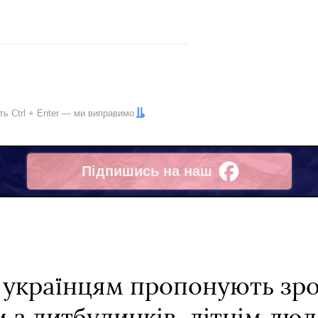
іть
Ctrl
+
Enter
— ми виправимо
Підпишись на наш
Facebook
 українцям пропонують зр