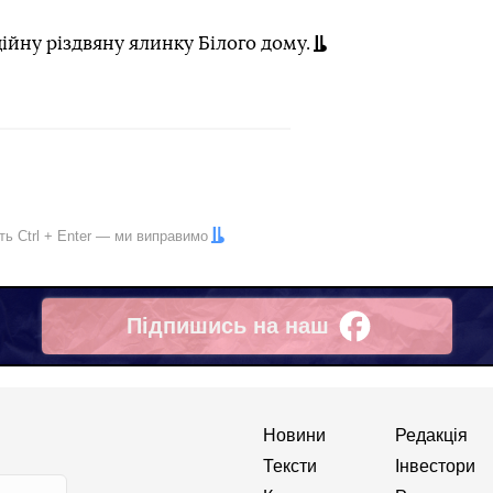
ійну різдвяну ялинку Білого дому.
іть
Ctrl
+
Enter
— ми виправимо
Підпишись на наш
Facebook
Новини
Редакція
Тексти
Інвестори