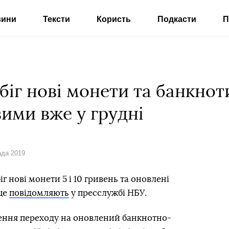
вини
Тексти
Користь
Подкасти
П
біг нові монети та банкнот
ими вже у грудні
ада 2019
г нові монети 5 і 10 гривень та оновлені
 це
повідомляють
у пресслужбі НБУ.
ення переходу на оновлений банкнотно-