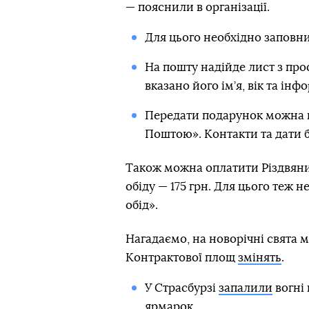
— пояснили в організації.
Для цього необхідно заповни
На пошту надійде лист з пр
вказано його ім’я, вік та ін
Передати подарунок можна в 
Поштою». Контакти та дати бу
Також можна оплатити Різдвяний
обіду — 175 грн. Для цього теж 
обід».
Нагадаємо, на новорічні свята 
Контрактової площ
змінять
.
У Страсбурзі
запалили
вогні 
ярмарок.