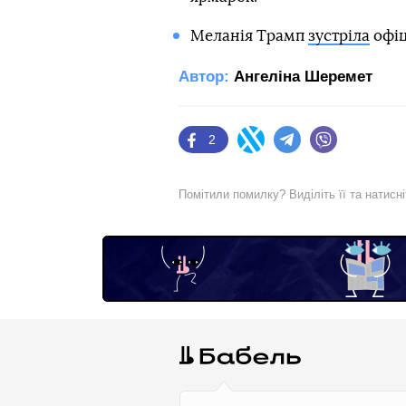
Меланія Трамп
зустріла
офіц
Автор:
Ангеліна Шеремет
2
Facebook
Twitter
Telegram
Viber
Помітили помилку? Виділіть її та натисн