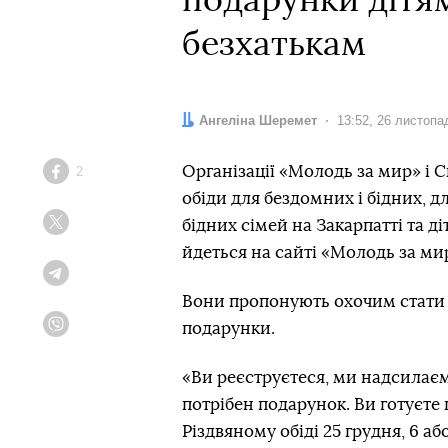
подарунки дітям
безхатькам
Автор:
Ангеліна Шеремет
Дата:
13:52, 26 листопа
Організації «Молодь за мир» і С
2
Facebook
обіди для бездомних і бідних, дл
бідних сімей на Закарпатті та ді
Twitter
йдеться на сайті «Молодь за ми
Telegram
Вони пропонують охочим стати
подарунки.
Viber
«Ви реєструєтеся, ми надсилає
потрібен подарунок. Ви готуєте
Різдвяному обіді 25 грудня, 6 а