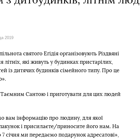
 з дитбудинків, літнім лю
да 2019
пільнота святого Егідія організовують Різдвяні
я літніх, які живуть у будинках пристарілих,
тей із дитячих будинків сімейного типу. Про це
р».
 Таємним Сантою і приготувати для цих людей
мо вам інформацію про людину, для якої
 пакунок і присилаєте/приносите його нам. На
бо 7 січня ми передаємо подарунок адресатові»,