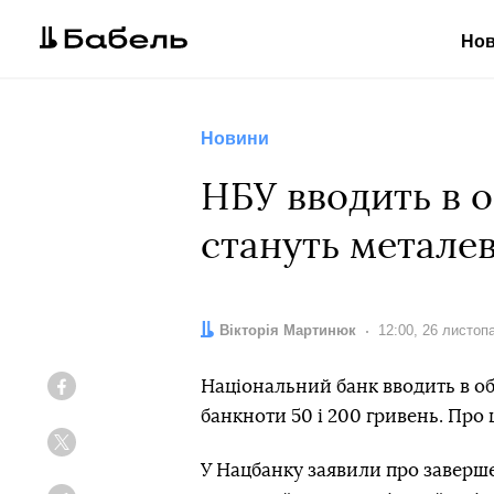
Но
Новини
НБУ вводить в о
стануть металев
Автор:
Вікторія Мартинюк
Дата:
12:00, 26 листоп
Національний банк вводить в обі
Facebook
банкноти 50 і 200 гривень. Про
Twitter
У Нацбанку заявили про заверш