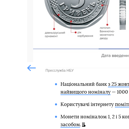
Пресслужба НБУ
Попередній слайд
Національний банк
з 25 жов
найвищого номіналу
— 1000 
Користувачі інтернету
поміт
Монети номіналом 1, 2 і 5 ко
засобом
.