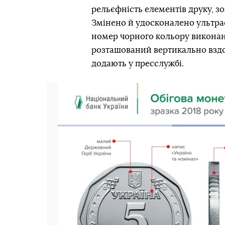
рельєфність елементів друку, з
Змінено й удосконалено ультра
номер чорного кольору виконан
розташований вертикально вздо
додають у пресслужбі.
Попередній слайд