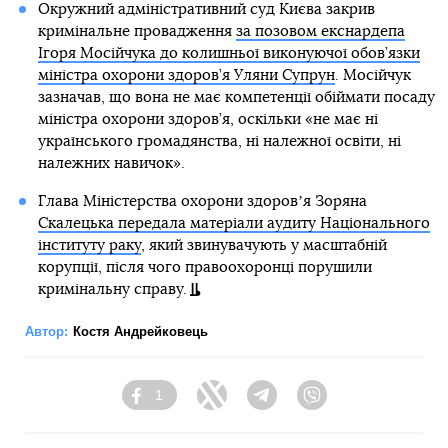
Окружний адміністративний суд Києва закрив
кримінальне провадження
за позовом екснардепа
Ігоря Мосійчука до колишньої виконуючої обов’язки
міністра охорони здоров’я Уляни Супрун
. Мосійчук
зазначав, що вона не має компетенції обіймати посаду
міністра охорони здоров’я, оскільки «не має ні
українського громадянства, ні належної освіти, ні
належних навичок».
Глава Міністерства охорони здоровʼя Зоряна
Скалецька передала матеріали аудиту Національного
інституту раку
, який звинувачують у масштабній
корупції, після чого правоохоронці порушили
кримінальну справу.
Автор:
Костя Андрейковець
1
Facebook
Twitter
Telegram
Viber