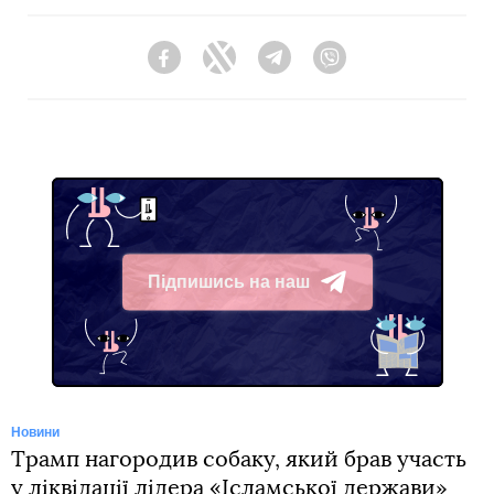
Facebook
Twitter
Telegram
Viber
Підпишись на наш
Telegram
Новини
Трамп нагородив собаку, який брав участь
у ліквідації лідера «Ісламської держави»