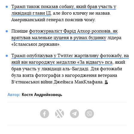
Трамп також показав собаку, який брав участь у
ліквідації глави ІД
, але його кличку не назвав.
Американський генерал пояснив чому.
Пізніше
фотожурналіст Фарід Алхор розповів, як
врятував маленьке цуценя в руїнах будинку
лідера
«Ісламської держави».
Трамп опублікував у Twitter жартівливу фотожабу, на
якій він нагороджує медаллю «За відвагу» пса
, який
брав участь у ліквідації аль-Багдаді. Для фотожаби
була взята фотографія з нагородження ветерана
Вʼєтнамської війни Джеймса МакКлафана.
Автор:
Костя Андрейковець
Facebook
Twitter
Telegram
Viber