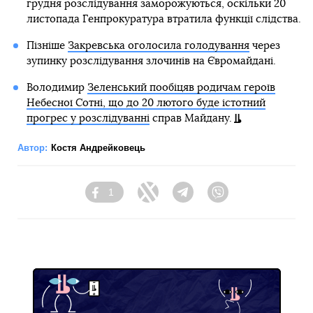
грудня розслідування заморожуються, оскільки 20
листопада Генпрокуратура втратила функції слідства.
Пізніше
Закревська оголосила голодування
через
зупинку розслідування злочинів на Євромайдані.
Володимир
Зеленський пообіцяв родичам героїв
Небесної Сотні, що до 20 лютого буде істотний
прогрес у розслідуванні
справ Майдану.
Автор:
Костя Андрейковець
1
Facebook
Twitter
Telegram
Viber