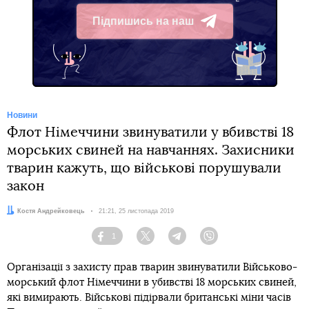
Підпишись на наш
Telegram
Новини
Флот Німеччини звинуватили у вбивстві 18
морських свиней на навчаннях. Захисники
тварин кажуть, що військові порушували
закон
Автор:
Костя Андрейковець
Дата:
21:21, 25 листопада 2019
1
Facebook
Twitter
Telegram
Viber
Організації з захисту прав тварин звинуватили Військово-
морський флот Німеччини в убивстві 18 морських свиней,
які вимирають. Військові підірвали британські міни часів