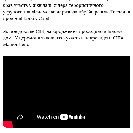
брав участь у ліквідації лідера терористичного
угруповання «Ісламська держава» Абу Бакра аль-Багдаді в
провінції Ідліб у Сирії.
Як повідомляє
CBS
, нагородження проходило в Білому
домі. У церемонії також взяв участь віцепрезидент США
Майкл Пенс.