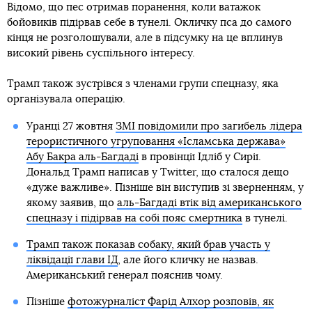
Відомо, що пес отримав поранення, коли ватажок
бойовиків підірвав себе в тунелі. Окличку пса до самого
кінця не розголошували, але в підсумку на це вплинув
високий рівень суспільного інтересу.
Трамп також зустрівся з членами групи спецназу, яка
організувала операцію.
Уранці 27 жовтня
ЗМІ повідомили про загибель лідера
терористичного угруповання «Ісламська держава»
Абу Бакра аль-Багдаді
в провінції Ідліб у Сирії.
Дональд Трамп написав у Twitter, що сталося дещо
«дуже важливе». Пізніше він виступив зі зверненням, у
якому заявив, що
аль-Багдаді втік від американського
спецназу і підірвав на собі пояс смертника
в тунелі.
Трамп також показав собаку, який брав участь у
ліквідації глави ІД
, але його кличку не назвав.
Американський генерал пояснив чому.
Пізніше
фотожурналіст Фарід Алхор розповів, як