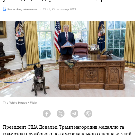
Автор:
Костя Андрейковець
Дата:
22:41, 25 листопада 2019
The White House / Flickr
Facebook
Twitter
Telegram
Viber
Президент США Дональд Трамп нагородив медаллю та
грамотою службового пса американського спецназу, який