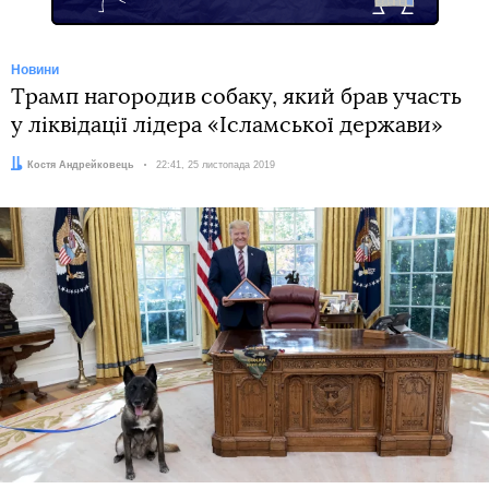
Новини
Трамп нагородив собаку, який брав участь
у ліквідації лідера «Ісламської держави»
Автор:
Костя Андрейковець
Дата:
22:41, 25 листопада 2019