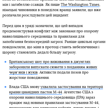
мін і загибеллю ссавців. Як пише
The Washington Times
,
німецькі чиновники в понеділок вранці заявили, що вже
розпачали розслідувати цей інцидент.
Перед цим в уряді зазначили, що цей випадок
продемонстрував конфлікт між законами про охорону
навколишнього середовища та правилами для
запобігання безпосередній загрозі. Раніше цивільні органи
повідомляли, що міни в протоці стають небезпечними і
щороку становлять дедалі більшу загрозу.
Британському шоу про виживання в джунглях
заборонили випускати сюжети з поїданням живих
червʼяків і жуків
. Активісти подали позов про
жорстоке поводження.
Влада США знову
ухвалила застосування на території
країни цианідних пасток М-44
. Агентство США з
охорони навколишнього середовища (EPA) зараз
працює над новими правилами застосування М-44,