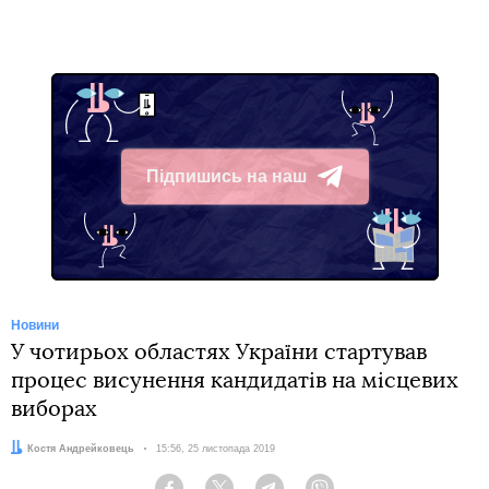
Підпишись на наш
Telegram
Новини
У чотирьох областях України стартував
процес висунення кандидатів на місцевих
виборах
Автор:
Костя Андрейковець
Дата:
15:56, 25 листопада 2019