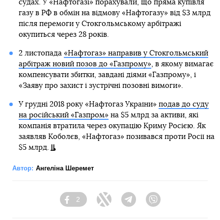
судах. У «Нафтогазі» порахували, що пряма купівля
газу в РФ в обмін на відмову «Нафтогазу» від $3 млрд
після перемоги у Стокгольмському арбітражі
окупиться через 28 років.
2 листопада
«Нафтогаз» направив у Стокгольмський
арбітраж новий позов до «Газпрому»
, в якому вимагає
компенсувати збитки, завдані діями «Газпрому», і
«Заяву про захист і зустрічні позовні вимоги».
У грудні 2018 року «Нафтогаз України»
подав до суду
на російський «Газпром»
на $5 млрд за активи, які
компанія втратила через окупацію Криму Росією. Як
заявляв Коболєв, «Нафтогаз» позивався проти Росії на
$5 млрд.
Автор:
Ангеліна Шеремет
2
Facebook
Twitter
Telegram
Viber