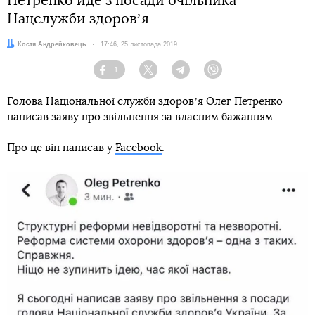
Петренко йде з посади очільника
Нацслужби здоровʼя
Автор:
Костя Андрейковець
Дата:
17:46, 25 листопада 2019
1
Facebook
Twitter
Telegram
Viber
Голова Національної служби здоровʼя Олег Петренко
написав заяву про звільнення за власним бажанням.
Про це він написав у
Facebook
.