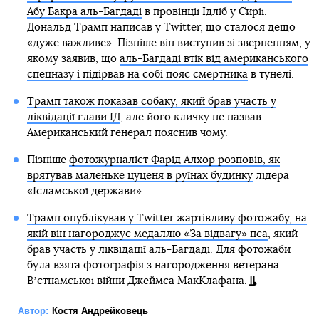
Абу Бакра аль-Багдаді
в провінції Ідліб у Сирії.
Дональд Трамп написав у Twitter, що сталося дещо
«дуже важливе». Пізніше він виступив зі зверненням, у
якому заявив, що
аль-Багдаді втік від американського
спецназу і підірвав на собі пояс смертника
в тунелі.
Трамп також показав собаку, який брав участь у
ліквідації глави ІД
, але його кличку не назвав.
Американський генерал пояснив чому.
Пізніше
фотожурналіст Фарід Алхор розповів, як
врятував маленьке цуценя в руїнах будинку
лідера
«Ісламської держави».
Трамп опублікував у Twitter жартівливу фотожабу, на
якій він нагороджує медаллю «За відвагу» пса
, який
брав участь у ліквідації аль-Багдаді. Для фотожаби
була взята фотографія з нагородження ветерана
Вʼєтнамської війни Джеймса МакКлафана.
Автор:
Костя Андрейковець