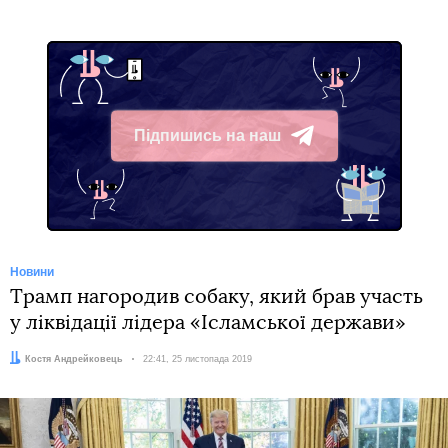
Підпишись на наш
Telegram
Новини
Трамп нагородив собаку, який брав участь
у ліквідації лідера «Ісламської держави»
Автор:
Костя Андрейковець
Дата:
22:41, 25 листопада 2019