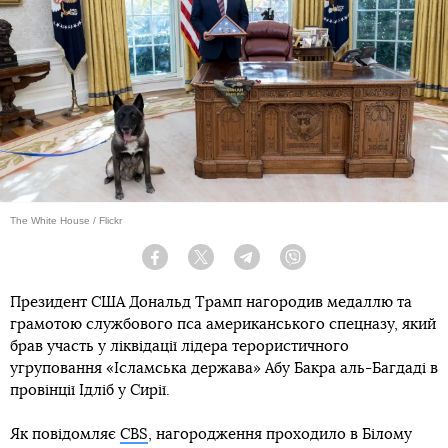
The White House / Flickr
Facebook
Twitter
Telegram
Viber
Президент США Дональд Трамп нагородив медаллю та
грамотою службового пса американського спецназу, який
брав участь у ліквідації лідера терористичного
угруповання «Ісламська держава» Абу Бакра аль-Багдаді в
провінції Ідліб у Сирії.
Як повідомляє
CBS
, нагородження проходило в Білому