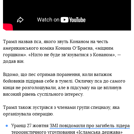
Трамп назвав пса, якого звуть Конаном на честь
американського коміка Конана ОʼБраєна, «міцним
горішком». «Ніхто не буде звʼязуватися з Конаном», —
додав він.
Відомо, що пес отримав поранення, коли ватажок
бойовиків підірвав себе в тунелі. Окличку пса до самого
кінця не розголошували, але в підсумку на це вплинув
високий рівень суспільного інтересу.
Трамп також зустрівся з членами групи спецназу, яка
організувала операцію.
Уранці 27 жовтня
ЗМІ повідомили про загибель лідера
терористичного угруповання «Ісламська держава»