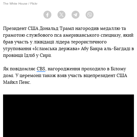
The White House / Flickr
Facebook
Twitter
Telegram
Viber
Президент США Дональд Трамп нагородив медаллю та
грамотою службового пса американського спецназу, який
брав участь у ліквідації лідера терористичного
угруповання «Ісламська держава» Абу Бакра аль-Багдаді в
провінції Ідліб у Сирії.
Як повідомляє
CBS
, нагородження проходило в Білому
домі. У церемонії також взяв участь віцепрезидент США
Майкл Пенс.