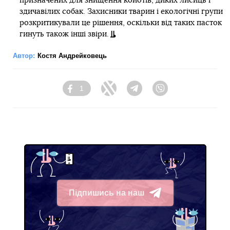
призначених для знищення койотів, диких лисиць і
здичавілих собак. Захисники тварин і екологічні групи
розкритикували це рішення, оскільки від таких пасток
гинуть також інші звіри.
Автор:
Костя Андрейковець
1
Facebook
Twitter
Telegram
Viber
Підпишись на наш
Telegram