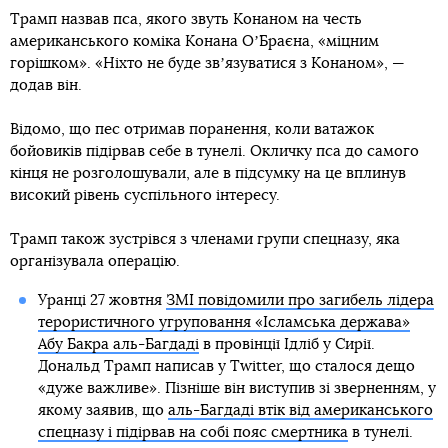
Трамп назвав пса, якого звуть Конаном на честь
американського коміка Конана ОʼБраєна, «міцним
горішком». «Ніхто не буде звʼязуватися з Конаном», —
додав він.
Відомо, що пес отримав поранення, коли ватажок
бойовиків підірвав себе в тунелі. Окличку пса до самого
кінця не розголошували, але в підсумку на це вплинув
високий рівень суспільного інтересу.
Трамп також зустрівся з членами групи спецназу, яка
організувала операцію.
Уранці 27 жовтня
ЗМІ повідомили про загибель лідера
терористичного угруповання «Ісламська держава»
Абу Бакра аль-Багдаді
в провінції Ідліб у Сирії.
Дональд Трамп написав у Twitter, що сталося дещо
«дуже важливе». Пізніше він виступив зі зверненням, у
якому заявив, що
аль-Багдаді втік від американського
спецназу і підірвав на собі пояс смертника
в тунелі.