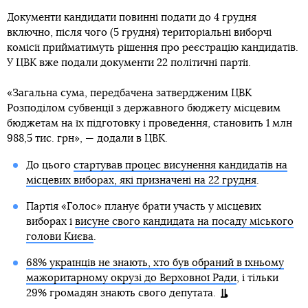
Документи кандидати повинні подати до 4 грудня
включно, після чого (5 грудня) територіальні виборчі
комісії прийматимуть рішення про реєстрацію кандидатів.
У ЦВК вже подали документи 22 політичні партії.
«Загальна сума, передбачена затвердженим ЦВК
Розподілом субвенції з державного бюджету місцевим
бюджетам на їх підготовку і проведення, становить 1 млн
988,5 тис. грн», — додали в ЦВК.
До цього
стартував процес висунення кандидатів на
місцевих виборах, які призначені на 22 грудня
.
Партія «Голос» планує брати участь у місцевих
виборах і
висуне свого кандидата на посаду міського
голови Києва
.
68% українців не знають, хто був обраний в їхньому
мажоритарному окрузі до Верховної Ради
, і тільки
29% громадян знають свого депутата.