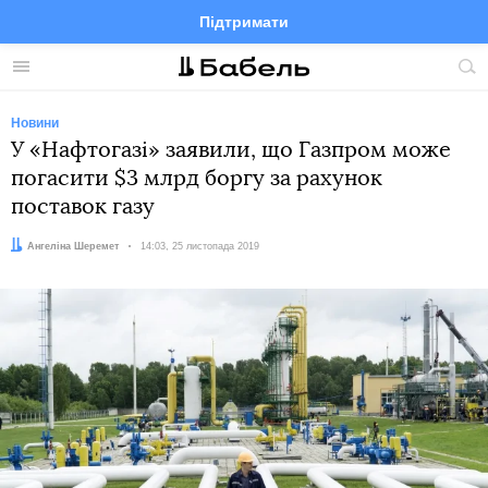
Підтримати
Facebook
Telegram
Twitter
Instagram
Меню
По
по
сай
Новини
У «Нафтогазі» заявили, що Газпром може
погасити $3 млрд боргу за рахунок
поставок газу
Автор:
Ангеліна Шеремет
Дата:
14:03, 25 листопада 2019