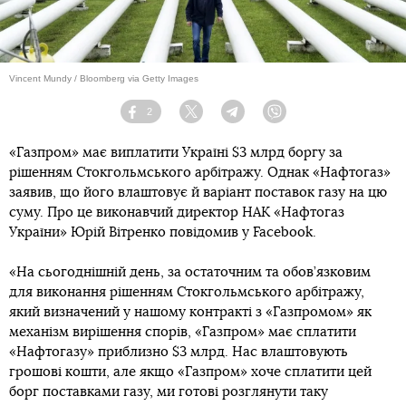
Vincent Mundy / Bloomberg via Getty Images
2
Facebook
Twitter
Telegram
Viber
«Газпром» має виплатити Україні $3 млрд боргу за
рішенням Стокгольмського арбітражу. Однак «Нафтогаз»
заявив, що його влаштовує й варіант поставок газу на цю
суму. Про це виконавчий директор НАК «Нафтогаз
України» Юрій Вітренко повідомив у Facebook.
«На сьогоднішній день, за остаточним та обов’язковим
для виконання рішенням Стокгольмського арбітражу,
який визначений у нашому контракті з «Газпромом» як
механізм вирішення спорів, «Газпром» має сплатити
«Нафтогазу» приблизно $3 млрд. Нас влаштовують
грошові кошти, але якщо «Газпром» хоче сплатити цей
борг поставками газу, ми готові розглянути таку