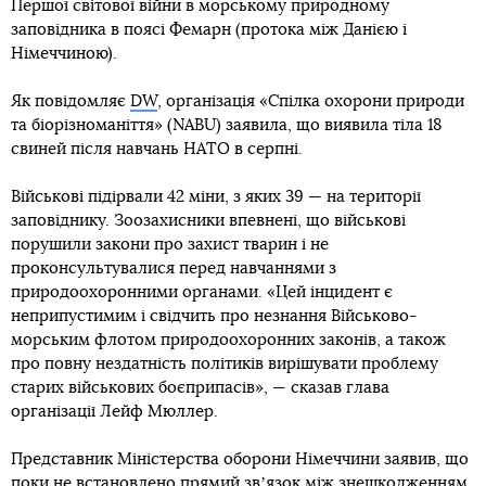
Першої світової війни в морському природному
заповідника в поясі Фемарн (протока між Данією і
Німеччиною).
Як повідомляє
DW
, організація «Спілка охорони природи
та біорізноманіття» (NABU) заявила, що виявила тіла 18
свиней після навчань НАТО в серпні.
Військові підірвали 42 міни, з яких 39 — на території
заповіднику. Зоозахисники впевнені, що військові
порушили закони про захист тварин і не
проконсультувалися перед навчаннями з
природоохоронними органами. «Цей інцидент є
неприпустимим і свідчить про незнання Військово-
морським флотом природоохоронних законів, а також
про повну нездатність політиків вирішувати проблему
старих військових боєприпасів», — сказав глава
організації Лейф Мюллер.
Представник Міністерства оборони Німеччини заявив, що
поки не встановлено прямий звʼязок між знешкодженням