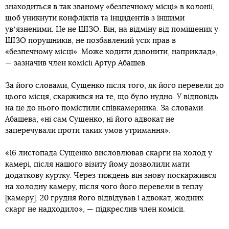
знаходиться в так званому «безпечному місці» в колонії,
щоб уникнути конфліктів та інцидентів з іншими
увʼязненими. Це не ШІЗО. Він, на відміну від поміщених у
ШІЗО порушників, не позбавлений усіх прав в
«безпечному місці». Може ходити дзвонити, наприклад»,
— зазначив член комісії Артур Абашев.
За його словами, Сущенко після того, як його перевели до
цього місця, скаржився на те, що було нудно. У відповідь
на це до нього помістили співкамерника. За словами
Абашева, «ні сам Сущенко, ні його адвокат не
заперечували проти таких умов утримання».
«16 листопада Сущенко висловлював скарги на холод у
камері, після нашого візиту йому дозволили мати
додаткову куртку. Через тиждень він знову поскаржився
на холодну камеру, після чого його перевели в теплу
[камеру]. 20 грудня його відвідував і адвокат, жодних
скарг не надходило», — підкреслив член комісії.