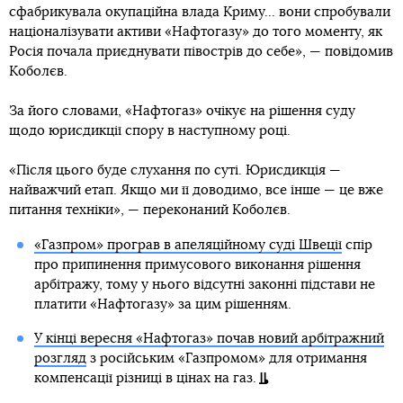
сфабрикувала окупаційна влада Криму... вони спробували
націоналізувати активи «Нафтогазу» до того моменту, як
Росія почала приєднувати півострів до себе», — повідомив
Коболєв.
За його словами, «Нафтогаз» очікує на рішення суду
щодо юрисдикції спору в наступному році.
«Після цього буде слухання по суті. Юрисдикція —
найважчий етап. Якщо ми її доводимо, все інше — це вже
питання техніки», — переконаний Коболєв.
«Газпром» програв в апеляційному суді Швеції
спір
про припинення примусового виконання рішення
арбітражу, тому у нього відсутні законні підстави не
платити «Нафтогазу» за цим рішенням.
У кінці вересня «Нафтогаз» почав новий арбітражний
розгляд
з російським «Газпромом» для отримання
компенсації різниці в цінах на газ.