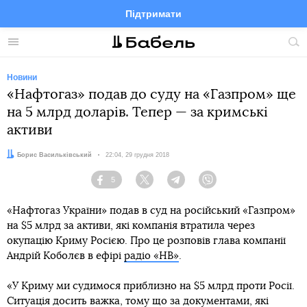
Підтримати
Facebook
Telegram
Twitter
Instagram
Меню
По
по
сай
Новини
«Нафтогаз» подав до суду на «Газпром» ще
на 5 млрд доларів. Тепер — за кримські
активи
Автор:
Борис Васильківський
Дата:
22:04, 29 грудня 2018
5
Facebook
Twitter
Telegram
Viber
«Нафтогаз України» подав в суд на російський «Газпром»
на $5 млрд за активи, які компанія втратила через
окупацію Криму Росією. Про це розповів глава компанії
Андрій Коболєв в ефірі
радіо «НВ»
.
«У Криму ми судимося приблизно на $5 млрд проти Росії.
Ситуація досить важка, тому що за документами, які