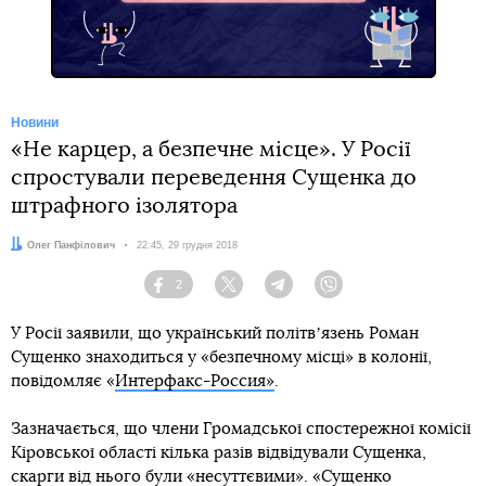
Новини
«Не карцер, а безпечне місце». У Росії
спростували переведення Сущенка до
штрафного ізолятора
Автор:
Олег Панфілович
Дата:
22:45, 29 грудня 2018
2
Facebook
Twitter
Telegram
Viber
У Росії заявили, що український політвʼязень Роман
Сущенко знаходиться у «безпечному місці» в колонії,
повідомляє «
Интерфакс-Россия»
.
Зазначається, що члени Громадської спостережної комісії
Кіровської області кілька разів відвідували Сущенка,
скарги від нього були «несуттєвими». «Сущенко