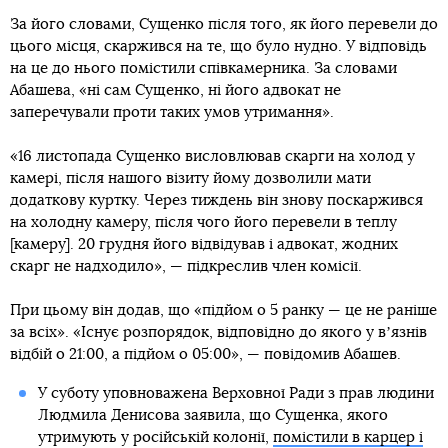
За його словами, Сущенко після того, як його перевели до
цього місця, скаржився на те, що було нудно. У відповідь
на це до нього помістили співкамерника. За словами
Абашева, «ні сам Сущенко, ні його адвокат не
заперечували проти таких умов утримання».
«16 листопада Сущенко висловлював скарги на холод у
камері, після нашого візиту йому дозволили мати
додаткову куртку. Через тиждень він знову поскаржився
на холодну камеру, після чого його перевели в теплу
[камеру]. 20 грудня його відвідував і адвокат, жодних
скарг не надходило», — підкреслив член комісії.
При цьому він додав, що «підйом о 5 ранку — це не раніше
за всіх». «Існує розпорядок, відповідно до якого у вʼязнів
відбій о 21:00, а підйом о 05:00», — повідомив Абашев.
У суботу уповноважена Верховної Ради з прав людини
Людмила Денисова заявила, що Сущенка, якого
утримують у російській колонії,
помістили в карцер і