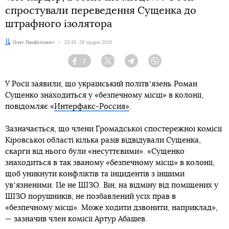
спростували переведення Сущенка до
штрафного ізолятора
Автор:
Олег Панфілович
Дата:
22:45, 29 грудня 2018
2
Facebook
Twitter
Telegram
Viber
У Росії заявили, що український політвʼязень Роман
Сущенко знаходиться у «безпечному місці» в колонії,
повідомляє «
Интерфакс-Россия»
.
Зазначається, що члени Громадської спостережної комісії
Кіровської області кілька разів відвідували Сущенка,
скарги від нього були «несуттєвими». «Сущенко
знаходиться в так званому «безпечному місці» в колонії,
щоб уникнути конфліктів та інцидентів з іншими
увʼязненими. Це не ШІЗО. Він, на відміну від поміщених у
ШІЗО порушників, не позбавлений усіх прав в
«безпечному місці». Може ходити дзвонити, наприклад»,
— зазначив член комісії Артур Абашев.