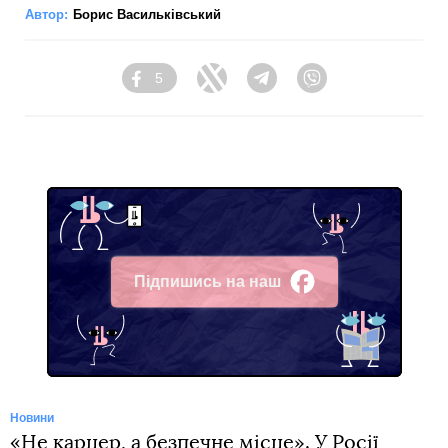
Автор:
Борис Васильківський
5
Facebook
Twitter
Telegram
Viber
Підпишись на наш
Facebook
Новини
«Не карцер, а безпечне місце». У Росії