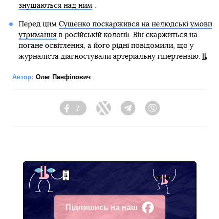
знущаються над ним
.
Перед цим
Сущенко поскаржився на нелюдські умови
утримання
в російській колонії. Він скаржиться на
погане освітлення, а його рідні повідомили, що у
журналіста діагностували артеріальну гіпертензію.
Автор:
Олег Панфілович
2
Facebook
Twitter
Telegram
Viber
Підпишись на наш
Facebook