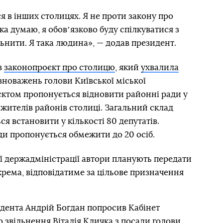
я в інших столицях. Я не проти закону про
а думаю, я обовʼязково буду спілкуватися з
льнити. Я така людина», — додав президент.
в
законопроєкт про столицю
, який
ухвалила
вноважень голови Київської міської
оєктом пропонується відновити районні ради у
 жителів районів столиці. Загальний склад
я встановити у кількості 80 депутатів.
ади пропонується обмежити до 20 осіб.
ї держадміністрації автори планують передати
окрема, відповідатиме за цільове призначення
идента Андрій Богдан попросив Кабінет
 звільнення Віталія Кличка
з посади голови