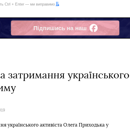
іть
Ctrl
+
Enter
— ми виправимо
Підпишись на наш
Facebook
а затримання українського
иму
019
ня українського активіста Олега Приходька у