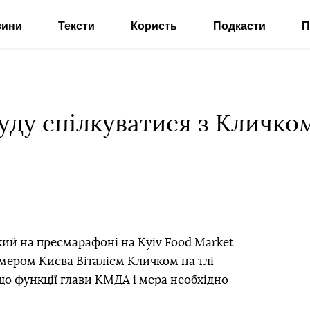
вини
Тексти
Користь
Подкасти
П
уду спілкуватися з Кличком
й на пресмарафоні на Kyiv Food Market
з мером Києва Віталієм Кличком на тлі
що функції глави КМДА і мера необхідно