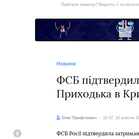
Помітили помилку? Виділіть її та натисн
Новини
ФСБ підтвердил
Приходька в Кр
Автор:
Олег Панфілович
Дата:
15:37, 10 жовтня 2
ФСБ Росії підтвердила затриман
Facebook