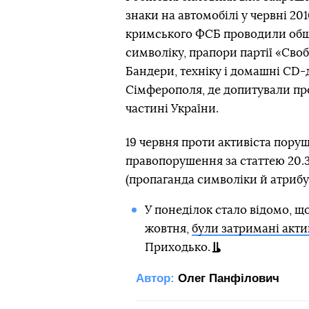
знаки на автомобілі у червні 20
кримського ФСБ проводили обшук
символіку, прапори партії «Сво
Бандери, техніку і домашні CD-
Сімферополя, де допитували про 
частині України.
19 червня проти активіста пору
правопорушення за статтею 20.
(пропаганда символіки й атрибу
У понеділок стало відомо, що
жовтня,
були затримані акти
Приходько.
Автор:
Олег Панфілович