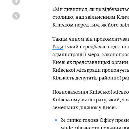
Telegram
«Ми дивилися, як це відбуваєтьс
столицю, над звільненням Кличк
Viber
Кличком перед тим, як його зві
Таким чином він прокоментува
Рада
і який передбачає поділ по
адміністрації і мера. Законопр
Києві як представницькі органи
Київської міськради пропонуєтьс
Кількість депутатів районної р
Повноваження Київської місько
Київському магістрату, який, з
земельних ділянок у Києві.
24 липня голова Офісу през
міністрів
внести подання про