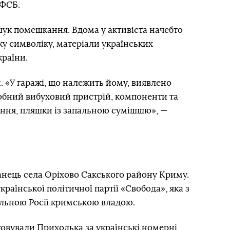
 ФСБ.
шук помешкання. Вдома у активіста начебто
у символіку, матеріали українських
країни.
. «У гаражі, що належить йому, виявлено
обний вибуховий пристрій, компоненти та
ення, пляшки із запальною сумішшю», —
анець села Оріхово Сакського району Криму.
раїнської політичної партії «Свобода», яка з
ольною Росії кримською владою.
овували Приходька за українські номерні