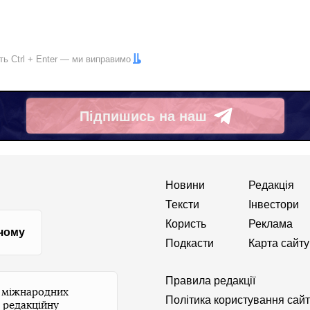
іть
Ctrl
+
Enter
— ми виправимо
Підпишись на наш
Telegram
Новини
Редакція
Тексти
Інвестори
Користь
Реклама
 чому
Подкасти
Карта сайту
Правила редакції
и міжнародних
Політика користування сай
 редакційну