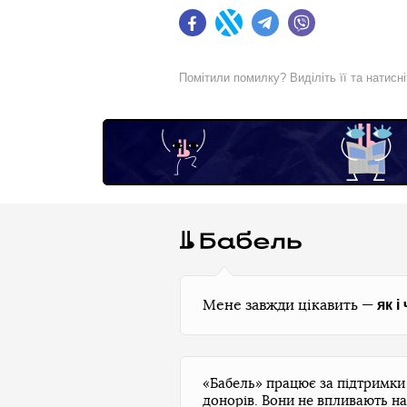
Facebook
Twitter
Telegram
Viber
Помітили помилку? Виділіть її та натисн
як і
Мене завжди цікавить —
«Бабель» працює за підтримк
донорів. Вони не впливають на