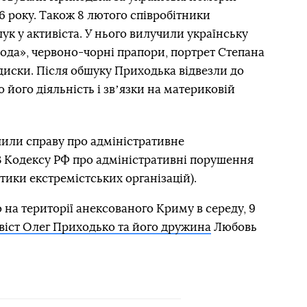
16 року. Також 8 лютого співробітники
 у активіста. У нього вилучили українську
бода», червоно-чорні прапори, портрет Степана
диски. Після обшуку Приходька відвезли до
його діяльність і звʼязки на материковій
шили справу про адміністративне
3 Кодексу РФ про адміністративні порушення
тики екстремістських організацій).
 на території анексованого Криму в середу, 9
віст Олег Приходько та його дружина
Любовь