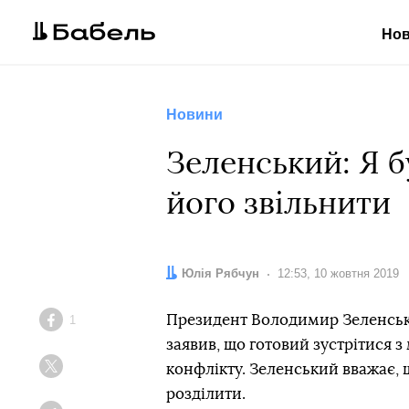
Но
Новини
Зеленський: Я б
його звільнити
Автор:
Юлія Рябчун
Дата:
12:53, 10 жовтня 2019
Президент Володимир Зеленськи
1
Facebook
заявив, що готовий зустрітися 
конфлікту. Зеленський вважає, 
Twitter
розділити.