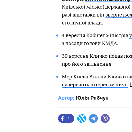
Київської міської державної 
разі відставки він
звернеться
столичної влади.
4 вересня Кабінет міністрів
у
з посади голови КМДА.
30 вересня
Кличко подав поз
про його звільнення.
Мер Києва Віталій Кличко в
суперечить інтересам киян
.
Автор:
Юлія Рябчун
1
Facebook
Twitter
Telegram
Viber