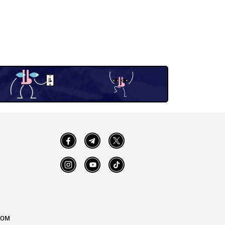
Facebook
Telegram
Twitter
Instagram
YouTube
TikTok
том