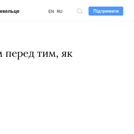
Підтримати
екельце
Пошук
EN
RU
по
сайту
 перед тим, як