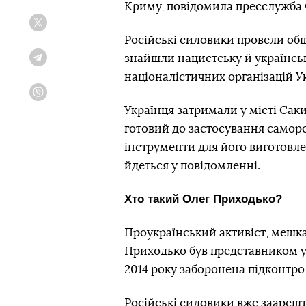
Криму, повідомила пресслужба
Twitter
Російські силовики провели об
знайшли нацистську й українськ
Telegram
націоналістичних організацій У
Viber
Українця затримали у місті Саки
готовий до застосування самор
інструменти для його виготовл
йдеться у повідомленні.
Хто такий Олег Приходько?
Проукраїнський активіст, мешк
Приходько був представником ук
2014 року заборонена підконтр
Російські силовики вже заарешт