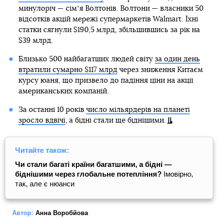
минулоріч — сімʼя Волтонів. Волтони — власники 50
відсотків акцій мережі супермаркетів Walmart. Їхні
статки сягнули $190,5 млрд, збільшившись за рік на
$39 млрд.
Близько 500 найбагатших людей світу
за один день
втратили сумарно $117 млрд
через зниження Китаєм
курсу юаня, що призвело до падіння ціни на акції
американських компаній.
За останні 10 років
число мільярдерів на планеті
зросло вдвічі
, а бідні стали ще біднішими.
Читайте також:
Чи стали багаті країни багатшими, а бідні —
біднішими через глобальне потепління?
Імовірно,
так, але є нюанси
Автор:
Анна Воробйова