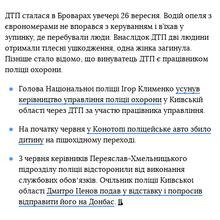
ДТП сталася в Броварах увечері 26 вересня. Водій опеля з
єврономерами не впорався з керуванням і в’їхав у
зупинку, де перебували люди. Внаслідок ДТП дві людини
отримали тілесні ушкодження, одна жінка загинула.
Пізніше стало відомо, що винуватець ДТП є працівником
поліції охорони.
Голова Національної поліції Ігор Клименко
усунув
керівництво управління поліції охорони
у Київській
області через ДТП за участю працівника управління.
На початку червня
у Конотопі поліцейське авто збило
дитину
на пішохідному переході.
3 червня керівників Переяслав-Хмельницького
підрозділу поліції відсторонили від виконання
службових обовʼязків. Очільник поліції Київської
області
Дмитро Ценов подав у відставку і попросив
відправити його на Донбас
.