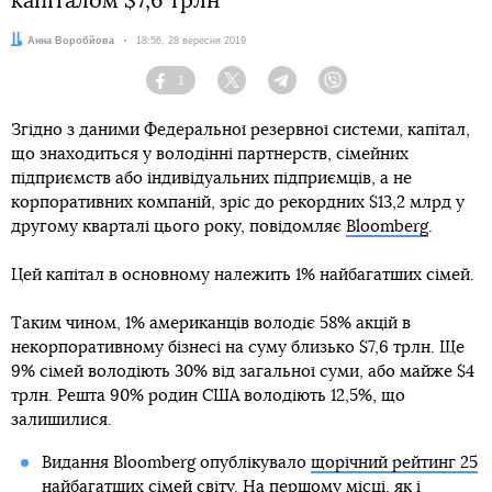
капіталом $7,6 трлн
Автор:
Анна Воробйова
Дата:
18:56, 28 вересня 2019
1
Facebook
Twitter
Telegram
Viber
Згідно з даними Федеральної резервної системи, капітал,
що знаходиться у володінні партнерств, сімейних
підприємств або індивідуальних підприємців, а не
корпоративних компаній, зріс до рекордних $13,2 млрд у
другому кварталі цього року, повідомляє
Bloomberg
.
Цей капітал в основному належить 1% найбагатших сімей.
Таким чином, 1% американців володіє 58% акцій в
некорпоративному бізнесі на суму близько $7,6 трлн. Ще
9% сімей володіють 30% від загальної суми, або майже $4
трлн. Решта 90% родин США володіють 12,5%, що
залишилися.
Видання Bloomberg опублікувало
щорічний рейтинг 25
найбагатших сімей світу
. На першому місці, як і