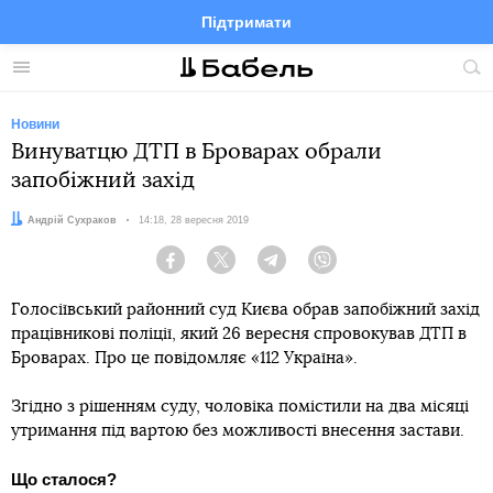
Підтримати
Facebook
Telegram
Twitter
Instagram
Меню
По
по
сай
Новини
Винуватцю ДТП в Броварах обрали
запобіжний захід
Автор:
Андрій Сухраков
Дата:
14:18, 28 вересня 2019
Facebook
Twitter
Telegram
Viber
Голосіївський районний суд Києва обрав запобіжний захід
працівникові поліції, який 26 вересня спровокував ДТП в
Броварах. Про це повідомляє «112 Україна».
Згідно з рішенням суду, чоловіка помістили на два місяці
утримання під вартою без можливості внесення застави.
Що сталося?