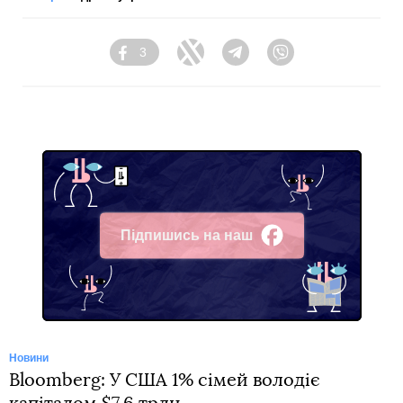
3
Facebook
Twitter
Telegram
Viber
Підпишись на наш
Facebook
Новини
Bloomberg: У США 1% сімей володіє