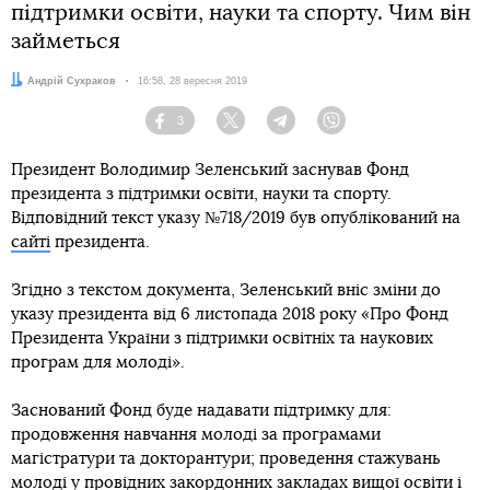
підтримки освіти, науки та спорту. Чим він
займеться
Автор:
Андрій Сухраков
Дата:
16:58, 28 вересня 2019
3
Facebook
Twitter
Telegram
Viber
Президент Володимир Зеленський заснував Фонд
президента з підтримки освіти, науки та спорту.
Відповідний текст указу №718/2019 був опублікований на
сайті
президента.
Згідно з текстом документа, Зеленський вніс зміни до
указу президента від 6 листопада 2018 року «Про Фонд
Президента України з підтримки освітніх та наукових
програм для молоді».
Заснований Фонд буде надавати підтримку для:
продовження навчання молоді за програмами
магістратури та докторантури; проведення стажувань
молоді у провідних закордонних закладах вищої освіти і