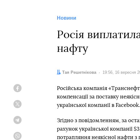
Новини
Росія виплатила
нафту
Автор:
Тая Решетнікова
Дата:
19:56, 16 вересня 
Російська компанія «Транснефт
Facebook
компенсації за поставку неякісн
української компанії в Facebook.
Twitter
Згідно з повідомленням, за оста
Telegram
рахунок української компанії $3
потрапляння неякісної нафти з
Viber