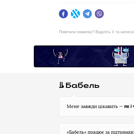
Facebook
Twitter
Telegram
Viber
Помітили помилку? Виділіть її та натисн
як і
Мене завжди цікавить —
«Бабель» працює за підтримк