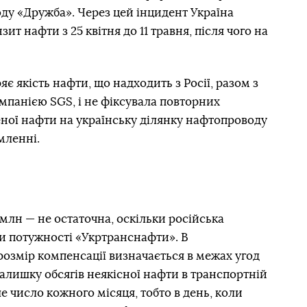
оду «Дружба». Через цей інцидент Україна
т нафти з 25 квітня до 11 травня, після чого на
 якість нафти, що надходить з Росії, разом з
анією SGS, і не фіксувала повторних
ної нафти на українську ділянку нафтопроводу
мленні.
 млн — не остаточна, оскільки російська
и потужності «Укртранснафти». В
озмір компенсації визначається в межах угод
залишку обсягів неякісної нафти в транспортній
е число кожного місяця, тобто в день, коли