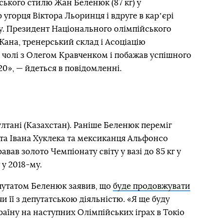
ького стилю Жан Беленюк (87 кг) у
угорця Віктора Льоринця і вдруге в карʼєрі
у. Президент Національного олімпійського
Жана, тренерський склад і Асоціацію
 чолі з Олегом Кравченком і побажав успішного
0», — йдеться в повідомленні.
ултані (Казахстан). Раніше Беленюк переміг
та Івана Хуклека та мексиканця Альфонсо
вав золото Чемпіонату світу у вазі до 85 кг у
г у 2018-му.
путатом Беленюк заявив, що
буде продовжувати
и її з депутатською діяльністю. «Я ще буду
аїну на наступних Олімпійських іграх в Токіо