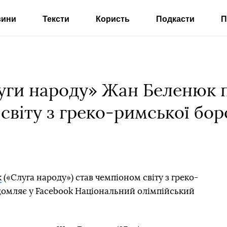
вини
Тексти
Користь
Подкасти
П
уги народу» Жан Беленюк п
світу з греко-римської бо
к
(«Слуга народу») став чемпіоном світу з греко-
ідомляє у Facebook Національний олімпійський