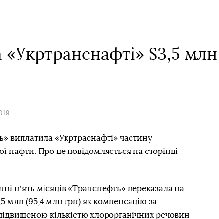
 «Укртранснафті» $3,5 млн 
2019
ь» виплатила «Укртраснафті» частину
ої нафти. Про це повідомляється на сторінці
нні пʼять місяців «Транснефть» переказала на
,5 млн (95,4 млн грн) як компенсацію за
 підвищеною кількістю хлорорганічних речовин