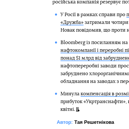
російська компанія резервує п
У Росії в рамках справи про
п
«Дружба»
затримали чотири 
Новак повідомив, що проти 
Bloomberg із посиланням на 
нафтокомпанії і переробні 
понад $1 млрд від забруднен
нафтопереробні заводи прос
забруднено хлорорганічними
обладнання на заводах з пе
Минула
компенсація в розмі
прибуток «Укртранснафти»,
квітні.
Автор:
Тая Решетнікова