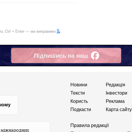
іть
Ctrl
+
Enter
— ми виправимо
Підпишись на наш
Facebook
Новини
Редакція
Тексти
Інвестори
Користь
Реклама
 чому
Подкасти
Карта сайту
Правила редакції
и міжнародних