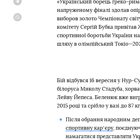
«Український борець греко-римс
Telegram
напруженому фіналі здолав опір 
виборов золото Чемпіонату світ
Viber
комітету Сергій Бубка привітав 
спортивної боротьби України на
шляху в олімпійський Токіо—202
Бій відбувся 16 вересня у Нур-С
білоруса Миколу Стадуба, хорва
Лейву Йепеса. Беленюк вже вигра
2015 році та срібло у вазі до 87 к
Після обрання народним де
спортивну карʼєру
, поєднуюч
намагатися представляти Укр