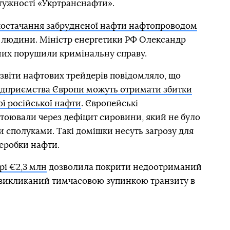
отужності «Укртранснафти».
остачання забрудненої нафти нафтопроводом
людини. Міністр енергетики РФ Олександр
них порушили кримінальну справу.
звіти нафтових трейдерів повідомляло, що
підприємства Європи можуть отримати збитки
ої російської нафти
. Європейські
тоювали через дефіцит сировини, який не було
 сполуками. Такі домішки несуть загрозу для
реробки нафти.
рі €2,3 млн
дозволила покрити недоотриманий
 викликаний тимчасовою зупинкою транзиту в