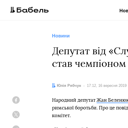
Но
Новини
Депутат від «Сл
став чемпіоном 
Автор:
Юлія Рябчун
Дата:
17:12, 16 вересня 2019
Народний депутат
Жан Беленю
Facebook
римської боротьби. Про це пов
комітет.
Twitter