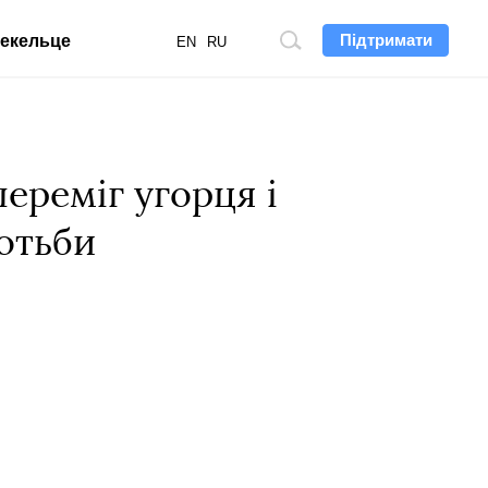
Підтримати
екельце
Пошук
EN
RU
по
сайту
ереміг угорця і
ротьби