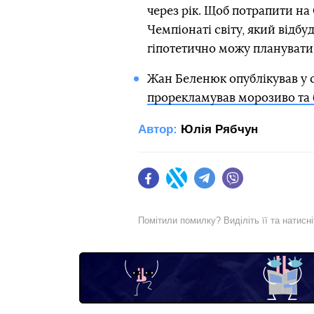
через рік. Щоб потрапити на
Чемпіонаті світу, який відбу
гіпотетично можу планувати
Жан Беленюк опублікував у се
прорекламував морозиво та 
Автор:
Юлія Рябчун
Facebook
Twitter
Telegram
Viber
Помітили помилку? Виділіть її та натисн