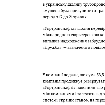
в українську ділянку трубопров
змушена була призупинити транзи
період з 17 до 21 травня.
«Укртранснафта» щодня перевіряє
міжнародною сюрвеєрською комп
випадків надходження забрудне
«Дружба», — зазначено в повідо
У компанії додали, що сума $3,5
компанія продовжує резервуват
«Укртранснафті» пояснили, що р
між компаніями і залежить від 
системі України станом на перш