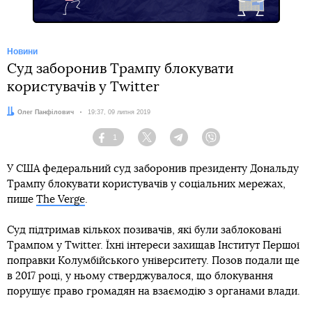
Новини
Суд заборонив Трампу блокувати
користувачів у Twitter
Автор:
Олег Панфілович
Дата:
19:37, 09 липня 2019
1
Facebook
Twitter
Telegram
Viber
У США федеральний суд заборонив президенту Дональду
Трампу блокувати користувачів у соціальних мережах,
пише
The Verge
.
Суд підтримав кількох позивачів, які були заблоковані
Трампом у Twitter. Їхні інтереси захищав Інститут Першої
поправки Колумбійського університету. Позов подали ще
в 2017 році, у ньому стверджувалося, що блокування
порушує право громадян на взаємодію з органами влади.