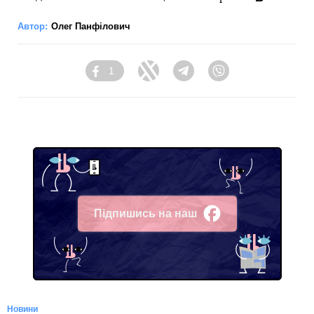
Автор:
Олег Панфілович
1
Facebook
Twitter
Telegram
Viber
Підпишись на наш
Facebook
Новини