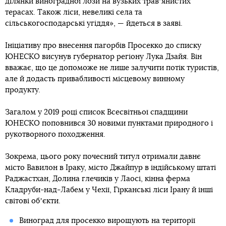
ділянки виноградної лози на вузьких травʼянистих
терасах. Також ліси, невеликі села та
сільськогосподарські угіддя», — йдеться в заяві.
Ініціативу про внесення пагорбів Просекко до списку
ЮНЕСКО висунув губернатор регіону Лука Дзайя. Він
вважає, що це допоможе не лише залучити потік туристів,
але й додасть привабливості місцевому винному
продукту.
Загалом у 2019 році список Всесвітньої спадщини
ЮНЕСКО поповнився 30 новими пунктами природного і
рукотворного походження.
Зокрема, цього року почесний титул отримали давнє
місто Вавилон в Іраку, місто Джайпур в індійському штаті
Раджастхан, Долина глечиків у Лаосі, кінна ферма
Кладруби-над-Лабем у Чехії, Гірканські ліси Ірану й інші
світові обʼєкти.
Виноград для просекко вирощують на території