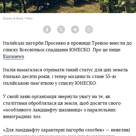
Darren & Brad / Flickr
Facebook
Twitter
Telegram
Viber
Італійські пагорби Просекко в провінції Тревізо внесли до
списку Всесвітньої спадщини ЮНЕСКО. Про це пише
Euronews
.
Італія намагалася отримати такий статус для цих земель
близько десяти років, і тепер місцевість стане 55-ю
італійською памʼяткою у списку ЮНЕСКО.
У своїй заяві організація звернула увагу на те, як
століттями оброблялася ця земля, щоб досягти свого
«особливого ландшафту шахівниці» з паралельних
виноградних лоз.
«Для ландшафту характерні пагорби «хогбек» — невеликі