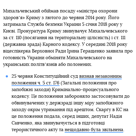
Михальчевський обіймав посаду «міністра охорони
здоровʼя» Криму з лютого до червня 2014 року. Його
затримала Служба безпеки України 5 січня 2018 року у
Києві. Прокуратура Криму звинувачує Михальчевського
за ст. 110 (посягання на територіальну цілісність) і ст. 111
(державна зрада) Карного кодексу. У середині 2018 року
віцеспікерка Верховної Ради Ірина Геращенко заявила про
готовність України обміняти Михальчевського на
українських політвʼязнів або полонених.
25 червня Конституційний суд
визнав незаконним
положення ч. 5 ст. 176
(Загальні положення про
запобіжні заходи) Кримінально-процесуального
кодексу. Це положення забороняло застосовувати до
обвинувачених у держзраді іншу міру запобіжного
заходу окрім утримання під арештом. Скаргу в КС на
це положення подала, серед інших, депутат Надія
Савченко, яка звинувачується в підготовці
терористичного акту та
нещодавно була звільнена
.