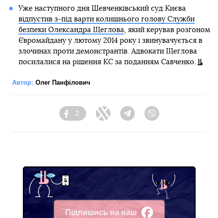
Уже наступного дня Шевченківський суд Києва
відпустив з-під варти колишнього голову Служби
безпеки Олександра Щеглова
, який керував розгоном
Євромайдану у лютому 2014 року і звинувачується в
злочинах проти демонстрантів. Адвокати Щеглова
посилалися на рішення КС за поданням Савченко.
Автор:
Олег Панфілович
2
Facebook
Twitter
Telegram
Viber
Підпишись на наш