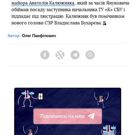
майора Анатолія Калюжняка
, який за часів Януковича
обіймав посаду заступника начальника ГУ «К» СБУ і
підпадає під люстрацію. Калюжняк був помічником
нового голови СЗР Владислава Бухарєва.
Автор:
Олег Панфілович
Facebook
Twitter
Telegram
Viber
Підпишись на наш
Telegram