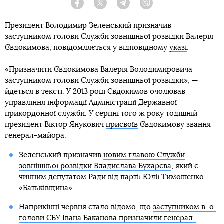
Facebook
Twitter
Telegram
Viber
Президент Володимир Зеленський призначив
заступником голови Служби зовнішньої розвідки Валерія
Євдокимова, повідомляється у відповідному
указі
.
«Призначити Євдокимова Валерія Володимировича
заступником голови Служби зовнішньої розвідки», —
йдеться в тексті. У 2013 році Євдокимов очолював
управління інформації Адміністрації Державної
прикордонної служби. У серпні того ж року тодішній
президент Віктор Янукович
присвоїв
Євдокимову звання
генерал-майора.
Зеленський призначив
новим главою Служби
зовнішньої розвідки Владислава Бухарєва
, який є
чинним депутатом Ради від партії Юлії Тимошенко
«Батьківщина».
Наприкінці червня стало відомо, що
заступником в. о.
голови СБУ Івана Баканова призначили генерал-