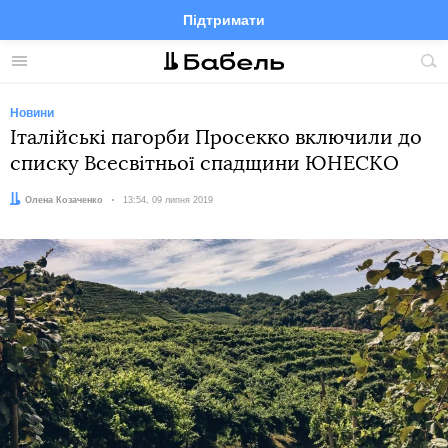
Підтримати
Facebook
Telegram
Twitter
Instagram
Меню
По
по
сай
Новини
Італійські пагорби Просекко включили до
списку Всесвітньої спадщини ЮНЕСКО
Автор:
Олена Козаченко
Дата:
13:54, 09 липня 2019