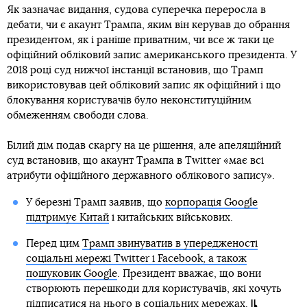
Як зазначає видання, судова суперечка переросла в
дебати, чи є акаунт Трампа, яким він керував до обрання
президентом, як і раніше приватним, чи все ж таки це
офіційний обліковий запис американського президента. У
2018 році суд нижчої інстанції встановив, що Трамп
використовував цей обліковий запис як офіційний і що
блокування користувачів було неконституційним
обмеженням свободи слова.
Білий дім подав скаргу на це рішення, але апеляційний
суд встановив, що акаунт Трампа в Twitter «має всі
атрибути офіційного державного облікового запису».
У березні Трамп заявив, що
корпорація Google
підтримує Китай
і китайських військових.
Перед цим
Трамп звинуватив в упередженості
соціальні мережі Twitter і Facebook, а також
пошуковик Google
. Президент вважає, що вони
створюють перешкоди для користувачів, які хочуть
підписатися на нього в соціальних мережах.