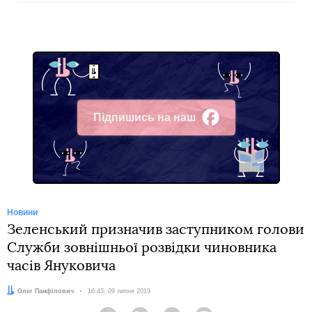
Підпишись на наш
Facebook
Новини
Зеленський призначив заступником голови
Служби зовнішньої розвідки чиновника
часів Януковича
Автор:
Олег Панфілович
Дата:
16:43, 09 липня 2019