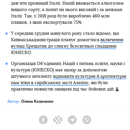
девʼяти провінцій Італії. Напій вважається алкоголем
вищого сорту, а попит на нього високий і за межами
Італії. Так, у 2018 році було вироблено 460 млн
пляшок, з яких експортували 75%.
У середині грудня минулого року стало відомо, що
Київміськадміністрація планує домогтися
включення
вулиці Хрещатик до списку Всесвітньої спадщини
ЮНЕСКО.
Організація Обʼєднаних Націй з питань освіти, науки і
культури (ЮНЕСКО) має намір за допомогою
штучного інтелекту
відновити культурні й архітектурні
памʼятки в сирійському місті Алеппо
, які були
практично повністю знищені під час бойових дій.
Автор:
Олена Козаченко
Facebook
Twitter
Telegram
Viber