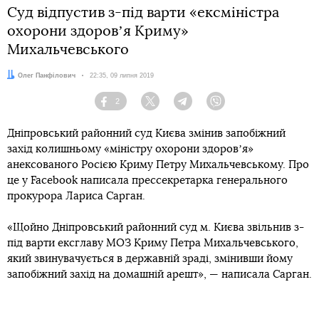
Суд відпустив з-під варти «ексміністра
охорони здоровʼя Криму»
Михальчевського
Автор:
Олег Панфілович
Дата:
22:35, 09 липня 2019
2
Facebook
Twitter
Telegram
Viber
Дніпровський районний суд Києва змінив запобіжний
захід колишньому «міністру охорони здоровʼя»
анексованого Росією Криму Петру Михальчевському. Про
це у Facebook написала прессекретарка генерального
прокурора Лариса Сарган.
«Щойно Дніпровський районний суд м. Києва звільнив з-
під варти ексглаву МОЗ Криму Петра Михальчевського,
який звинувачується в державній зраді, змінивши йому
запобіжний захід на домашній арешт», — написала Сарган.