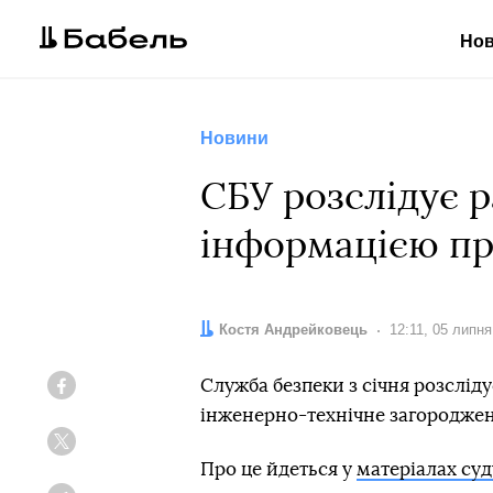
Но
Новини
СБУ розслідує 
інформацією пр
Автор:
Костя Андрейковець
Дата:
12:11, 05 липня
Служба безпеки з січня розслід
Facebook
інженерно-технічне загородженн
Twitter
Про це йдеться у
матеріалах суд