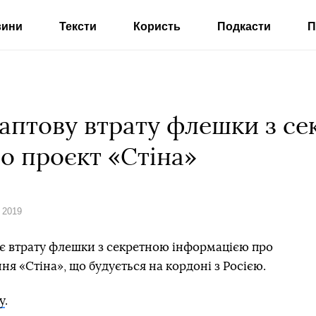
вини
Тексти
Користь
Подкасти
П
раптову втрату флешки з с
о проєкт «Стіна»
 2019
ує втрату флешки з секретною інформацією про
я «Стіна», що будується на кордоні з Росією.
у
.