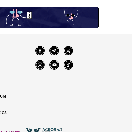
Facebook
Telegram
Twitter
Instagram
YouTube
TikTok
том
ies