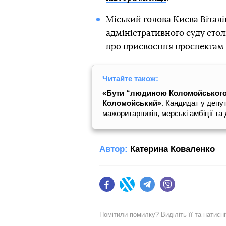
Міський голова Києва Вітал
адміністративного суду сто
про присвоєння проспектам 
Читайте також:
«Бути “людиною Коломойського”
Коломойський»
. Кандидат у депу
мажоритарників, мерські амбіції т
Автор:
Катерина Коваленко
Facebook
Twitter
Telegram
Viber
Помітили помилку? Виділіть її та натисн