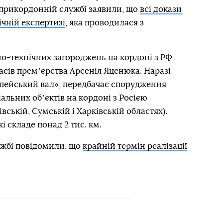
прикордонній службі заявили, що
всі докази
чній експертизі
, яка проводилася з
но-технічних загороджень на кордоні з РФ
 часів премʼєрства Арсенія Яценюка. Наразі
опейський вал», передбачає спорудження
іальних обʼєктів на кордоні з Росією
вській, Сумській і Харківській областях).
 складе понад 2 тис. км.
жбі повідомили, що
крайній термін реалізації