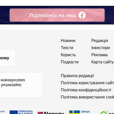
Підпишись на наш
Facebook
Новини
Редакція
Тексти
Інвестори
Користь
Реклама
 чому
Подкасти
Карта сайту
Правила редакції
и міжнародних
Політика користування сай
 редакційну
Політика конфіденційності
Політика використання cook