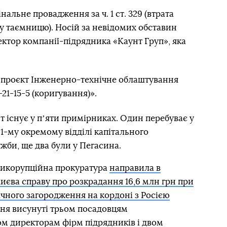
альне провадження за ч. 1 ст. 329 (втрата
у таємницю). Носій за невідомих обставин
ктор компанії-підрядника «Каунт Груп», яка
й проєкт Інженерно-технічне облаштування
21-15-5 (коригування)».
 існує у пʼяти примірниках. Один перебуває у
 1-му окремому відділі капітального
би, ще два були у Пегасина.
нтикорупційна прокуратура
направила в
єва справу про розкрадання 16,6 млн грн при
чного загородження на кордоні з Росією
ння висунуті трьом посадовцям
м директорам фірм підрядників і двом