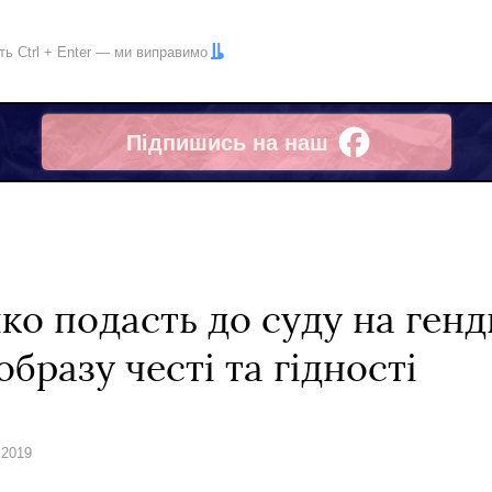
іть
Ctrl
+
Enter
— ми виправимо
Підпишись на наш
Facebook
о подасть до суду на генд
бразу честі та гідності
 2019