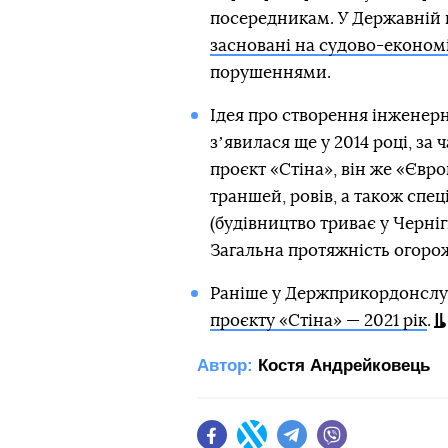
посередникам. У Державній 
засновані на судово-економі
порушеннями.
Ідея про створення інженер
зʼявилася ще у 2014 році, за
проєкт «Стіна», він же «Євр
траншей, ровів, а також спец
(будівництво триває у Чернігі
Загальна протяжність огорожі
Раніше у Держприкордонслу
проєкту «Стіна» — 2021 рік
.
Автор:
Костя Андрейковець
Facebook
Twitter
Telegram
Viber