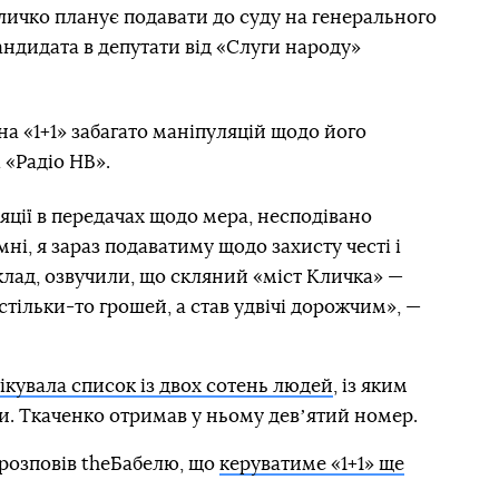
личко планує подавати до суду на генерального
андидата в депутати від «Слуги народу»
на «1+1» забагато маніпуляцій щодо його
 «Радіо НВ».
яції в передачах щодо мера, несподівано
мні, я зараз подаватиму щодо захисту честі і
риклад, озвучили, що скляний «міст Кличка» —
стільки-то грошей, а став удвічі дорожчим», —
ікувала список із двох сотень людей
, із яким
и. Ткаченко отримав у ньому девʼятий номер.
 розповів theБабелю, що
керуватиме «1+1» ще