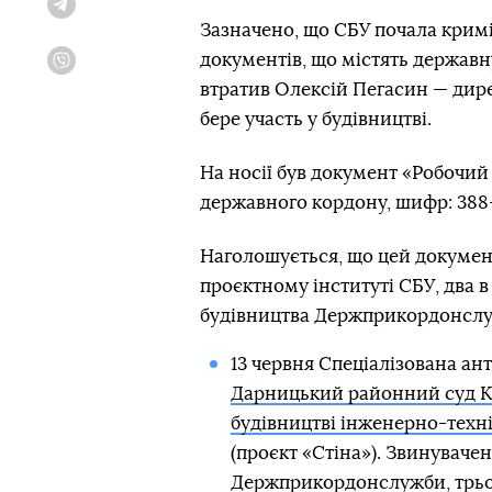
Telegram
Зазначено, що СБУ почала кримін
документів, що містять державн
Viber
втратив Олексій Пегасин — дире
бере участь у будівництві.
На носії був документ «Робочи
державного кордону, шифр: 388-
Наголошується, що цей документ
проєктному інституті СБУ, два в
будівництва Держприкордонслуж
13 червня Спеціалізована а
Дарницький районний суд Ки
будівництві інженерно-техні
(проєкт «Стіна»). Звинуваче
Держприкордонслужби, трьо