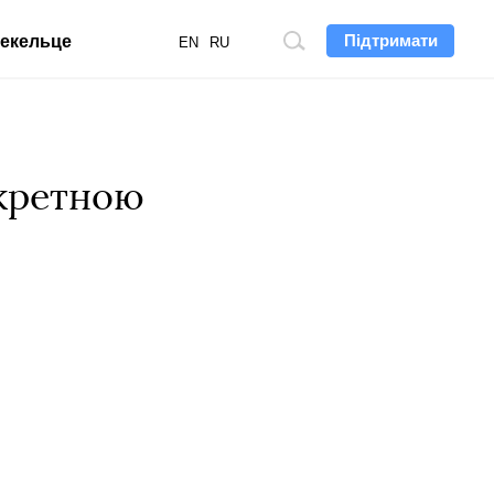
Підтримати
екельце
Пошук
EN
RU
по
сайту
екретною