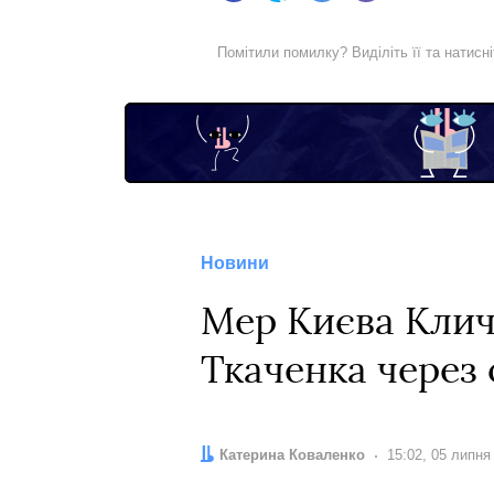
Помітили помилку? Виділіть її та натисн
Новини
Мер Києва Кличк
Ткаченка через о
Автор:
Катерина Коваленко
Дата:
15:02, 05 липня