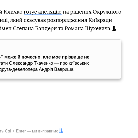
ій Кличко
готує апеляцію
на рішення Окружного
лиці, який скасував розпорядження Київради
імен Степана Бандери та Романа Шухевича.
 може й почесно, але моє прізвище не
тати Олександр Ткаченко — про київських
а друга-девелопера Андрія Вавриша
іть
Ctrl
+
Enter
— ми виправимо