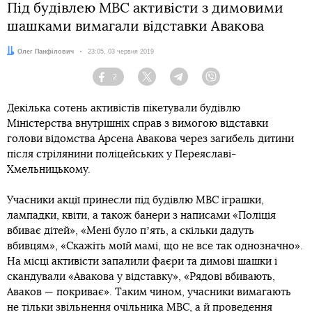
Під будівлею МВС активісти з димовими
шашками вимагали відставки Авакова
Автор:
Олег Панфілович
Дата:
23:05, 03 червня 2019
2
Facebook
Twitter
Telegram
Viber
Декілька сотень активістів пікетували будівлю
Міністерства внутрішніх справ з вимогою відставки
голови відомства Арсена Авакова через загибель дитини
після стрілянини поліцейських у Переяславі-
Хмельницькому.
Учасники акції принесли під будівлю МВС іграшки,
лампадки, квіти, а також банери з написами «Поліція
вбиває дітей», «Мені було пʼять, а скільки дадуть
вбивцям», «Скажіть моїй мамі, що не все так однозначно».
На місці активісти запалили фаєри та димові шашки і
скандували «Авакова у відставку», «Рядові вбивають,
Аваков — покриває». Таким чином, учасники вимагають
не тільки звільнення очільника МВС, а й проведення