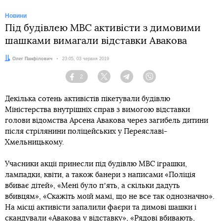
Новини
Під будівлею МВС активісти з димовими
шашками вимагали відставки Авакова
Автор:
Олег Панфілович
Дата:
23:05, 03 червня 2019
2
Facebook
Twitter
Telegram
Viber
Декілька сотень активістів пікетували будівлю
Міністерства внутрішніх справ з вимогою відставки
голови відомства Арсена Авакова через загибель дитини
після стрілянини поліцейських у Переяславі-
Хмельницькому.
Учасники акції принесли під будівлю МВС іграшки,
лампадки, квіти, а також банери з написами «Поліція
вбиває дітей», «Мені було пʼять, а скільки дадуть
вбивцям», «Скажіть моїй мамі, що не все так однозначно».
На місці активісти запалили фаєри та димові шашки і
скандували «Авакова у відставку», «Рядові вбивають,