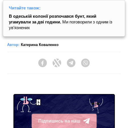
Читайте також:
В одеській колонії розпочався бунт, який
угамували за дві години.
Ми поговорили з одним із
ув’язнених
Автор:
Катерина Коваленко
Facebook
Twitter
Telegram
Viber
Підпишись на наш
Telegram