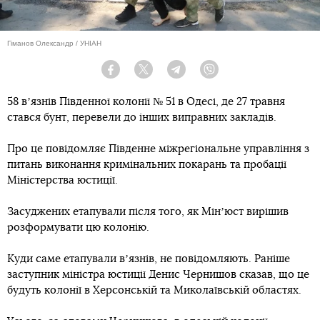
Гіманов Олександр / УНІАН
Facebook
Twitter
Telegram
Viber
58 вʼязнів Південної колонії № 51 в Одесі, де 27 травня
стався бунт, перевели до інших виправних закладів.
Про це повідомляє Південне міжрегіональне управління з
питань виконання кримінальних покарань та пробації
Міністерства юстиції.
Засуджених етапували після того, як Мінʼюст вирішив
розформувати цю колонію.
Куди саме етапували вʼязнів, не повідомляють. Раніше
заступник міністра юстиції Денис Чернишов сказав, що це
будуть колонії в Херсонській та Миколаївській областях.