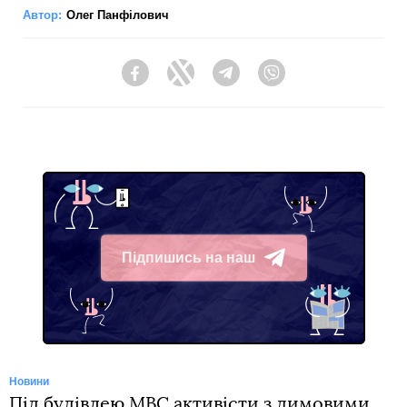
Автор:
Олег Панфілович
Facebook
Twitter
Telegram
Viber
Підпишись на наш
Telegram
Новини
Під будівлею МВС активісти з димовими