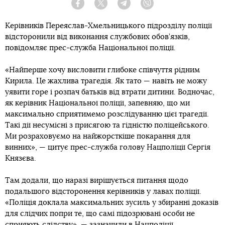
Facebook
Twitter
Telegram
Viber
Керівників Переяслав-Хмельницького підрозділу поліції
відсторонили від виконання службових обов’язків,
повідомляє прес-служба Національної поліції.
«Найперше хочу висловити глибоке співчуття рідним
Кирила. Це жахлива трагедія. Як тато — навіть не можу
уявити горе і розпач батьків від втрати дитини. Водночас,
як керівник Національної поліції, запевняю, що ми
максимально сприятимемо розслідуванню цієї трагедії.
Такі дії несумісні з присягою та гідністю поліцейського.
Ми розраховуємо на найжорсткіше покарання для
винних», — цитує прес-служба голову Нацполіції Сергія
Князєва.
Там додали, що наразі вирішується питання щодо
подальшого відсторонення керівників у лавах поліції.
«Поліція доклала максимальних зусиль у збиранні доказів
для слідчих попри те, що самі підозрювані особи не
сприяють слідству», — зазначили в Нацполіції.