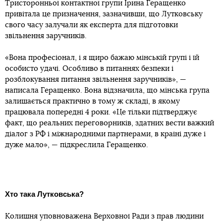
Тристоронньої контактної групи Ірина Геращенко
привітала це призначення, зазначивши, що Лутковську
свого часу залучали як експерта для підготовки
звільнення заручників.
«Вона професіонал, і я щиро бажаю мінській групі і їй
особисто удачі. Особливо в питаннях безпеки і
розблокування питання звільнення заручників», —
написала Геращенко. Вона відзначила, що мінська група
залишається практично в тому ж складі, в якому
працювала попередні 4 роки. «Це тільки підтверджує
факт, що реальних переговорників, здатних вести важкий
діалог з РФ і міжнародними партнерами, в країні дуже і
дуже мало», — підкреслила Геращенко.
Хто така Лутковська?
Колишня уповноважена Верховної Ради з прав людини