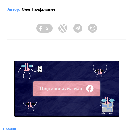
Автор:
Олег Панфілович
2
Facebook
Twitter
Telegram
Viber
Підпишись на наш
Facebook
Новини