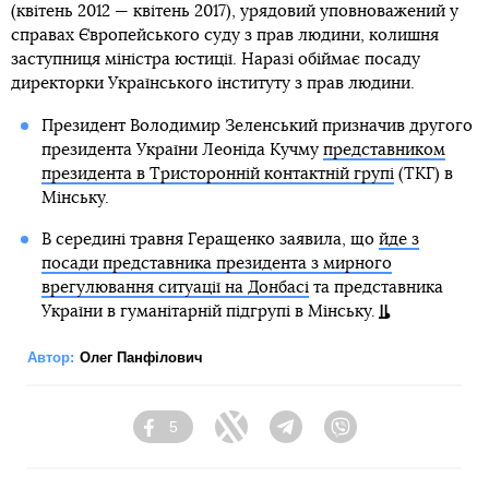
(квітень 2012 — квітень 2017), урядовий уповноважений у
справах Європейського суду з прав людини, колишня
заступниця міністра юстиції. Наразі обіймає посаду
директорки Українського інституту з прав людини.
Президент Володимир Зеленський призначив другого
президента України Леоніда Кучму
представником
президента в Тристоронній контактній групі
(ТКГ) в
Мінську.
В середині травня Геращенко заявила, що
йде з
посади представника президента з мирного
врегулювання ситуації на Донбасі
та представника
України в гуманітарній підгрупі в Мінську.
Автор:
Олег Панфілович
5
Facebook
Twitter
Telegram
Viber