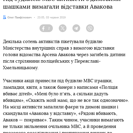
шашками вимагали відставки Авакова
Автор:
Олег Панфілович
Дата:
23:05, 03 червня 2019
2
Facebook
Twitter
Telegram
Viber
Декілька сотень активістів пікетували будівлю
Міністерства внутрішніх справ з вимогою відставки
голови відомства Арсена Авакова через загибель дитини
після стрілянини поліцейських у Переяславі-
Хмельницькому.
Учасники акції принесли під будівлю МВС іграшки,
лампадки, квіти, а також банери з написами «Поліція
вбиває дітей», «Мені було пʼять, а скільки дадуть
вбивцям», «Скажіть моїй мамі, що не все так однозначно».
На місці активісти запалили фаєри та димові шашки і
скандували «Авакова у відставку», «Рядові вбивають,
Аваков — покриває». Таким чином, учасники вимагають
не тільки звільнення очільника МВС, а й проведення