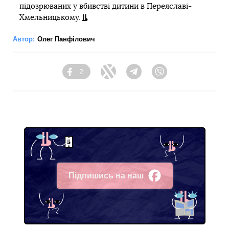
підозрюваних у вбивстві дитини в Переяславі-
Хмельницькому.
Автор:
Олег Панфілович
2
Facebook
Twitter
Telegram
Viber
Підпишись на наш
Facebook