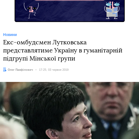
Новини
Екс-омбудсмен Лутковська
представлятиме Україну в гуманітарній
підгрупі Мінської групи
Автор:
Олег Панфілович
Дата:
17:25, 03 червня 2019