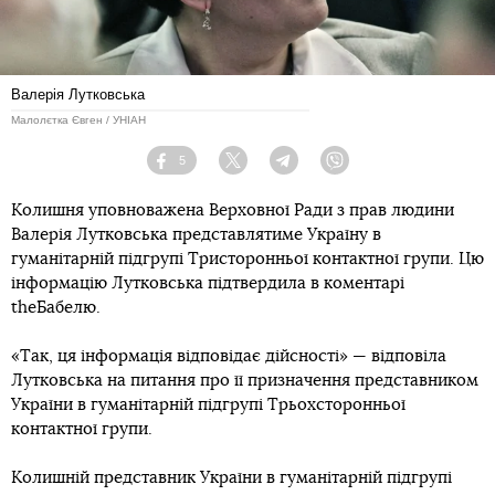
Валерія Лутковська
Малолєтка Євген / УНІАН
5
Facebook
Twitter
Telegram
Viber
Колишня уповноважена Верховної Ради з прав людини
Валерія Лутковська представлятиме Україну в
гуманітарній підгрупі Тристоронньої контактної групи. Цю
інформацію Лутковська підтвердила в коментарі
theБабелю.
«Так, ця інформація відповідає дійсності» — відповіла
Лутковська на питання про її призначення представником
України в гуманітарній підгрупі Трьохсторонньої
контактної групи.
Колишній представник України в гуманітарній підгрупі