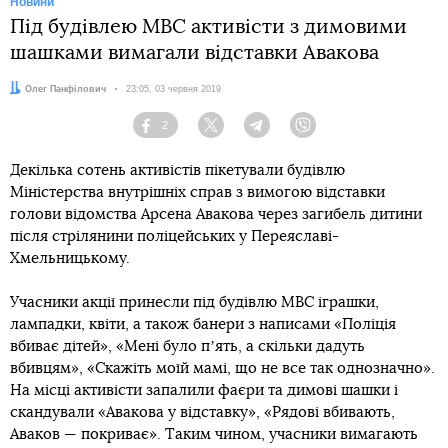
Новини
Під будівлею МВС активісти з димовими
шашками вимагали відставки Авакова
Автор:
Олег Панфілович
Дата:
23:05, 03 червня 2019
2
Facebook
Twitter
Telegram
Viber
Декілька сотень активістів пікетували будівлю
Міністерства внутрішніх справ з вимогою відставки
голови відомства Арсена Авакова через загибель дитини
після стрілянини поліцейських у Переяславі-
Хмельницькому.
Учасники акції принесли під будівлю МВС іграшки,
лампадки, квіти, а також банери з написами «Поліція
вбиває дітей», «Мені було пʼять, а скільки дадуть
вбивцям», «Скажіть моїй мамі, що не все так однозначно».
На місці активісти запалили фаєри та димові шашки і
скандували «Авакова у відставку», «Рядові вбивають,
Аваков — покриває». Таким чином, учасники вимагають