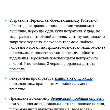
31 травня в Переяславі-Хмельницькому Київської
області двоє правоохоронців «пристрелювали»
рушницю, через що одна куля потрапила у двір, де
тоді грався пʼятирічний хлопчик. Дитину доставили із
закритою черепно-мозковою травмою, забоєм
головного мозку, внутрішньомозковою гематомою та
переломом скроневої кістки до реанімаційного
відділення Переяслав-Хмельницької центральної
лікарні. У понеділок, 3 червня,
поранена дитина
померла
.
Генеральна прокуратура
змінила кваліфікацію
підозрюваним працівникам поліції
на умисне
вбивство.
Президент Володимир
Зеленський пообіцяв сприяти
притягненню до відповідальності працівників поліції
,
підозрюваних у вбивстві дитини в Переяславі-