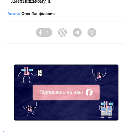
Хмельницькому.
Автор:
Олег Панфілович
2
Facebook
Twitter
Telegram
Viber
Підпишись на наш
Facebook