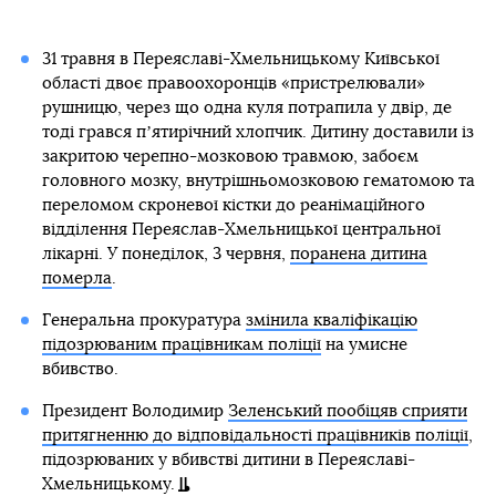
31 травня в Переяславі-Хмельницькому Київської
області двоє правоохоронців «пристрелювали»
рушницю, через що одна куля потрапила у двір, де
тоді грався пʼятирічний хлопчик. Дитину доставили із
закритою черепно-мозковою травмою, забоєм
головного мозку, внутрішньомозковою гематомою та
переломом скроневої кістки до реанімаційного
відділення Переяслав-Хмельницької центральної
лікарні. У понеділок, 3 червня,
поранена дитина
померла
.
Генеральна прокуратура
змінила кваліфікацію
підозрюваним працівникам поліції
на умисне
вбивство.
Президент Володимир
Зеленський пообіцяв сприяти
притягненню до відповідальності працівників поліції
,
підозрюваних у вбивстві дитини в Переяславі-
Хмельницькому.