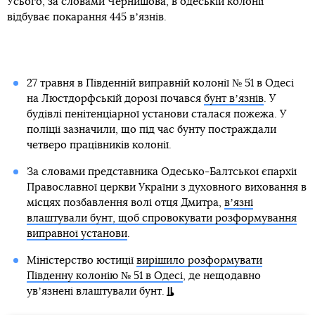
Усього, за словами Чернишова, в одеській колонії
відбуває покарання 445 вʼязнів.
27 травня в Південній виправній колонії № 51 в Одесі
на Люстдорфській дорозі почався
бунт вʼязнів
. У
будівлі пенітенціарної установи сталася пожежа. У
поліції зазначили, що під час бунту постраждали
четверо працівників колонії.
За словами представника Одесько-Балтської єпархії
Православної церкви України з духовного виховання в
місцях позбавлення волі отця Дмитра,
вʼязні
влаштували бунт, щоб спровокувати розформування
виправної установи
.
Міністерство юстиції
вирішило розформувати
Південну колонію № 51 в Одесі
, де нещодавно
увʼязнені влаштували бунт.