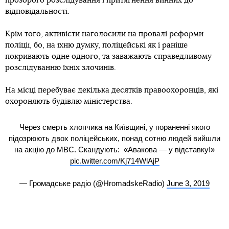
прозорого розслідування і притягнення винних до
відповідальності.
Крім того, активісти наголосили на провалі реформи
поліції, бо, на їхню думку, поліцейські як і раніше
покривають одне одного, та заважають справедливому
розслідуванню їхніх злочинів.
На місці перебуває декілька десятків правоохоронців, які
охороняють будівлю міністерства.
Через смерть хлопчика на Київщині, у пораненні якого
підозрюють двох поліцейських, понад сотню людей вийшли
на акцію до МВС. Скандують: «Авакова — у відставку!»
pic.twitter.com/Kj714WlAjP
— Громадське радіо (@HromadskeRadio)
June 3, 2019