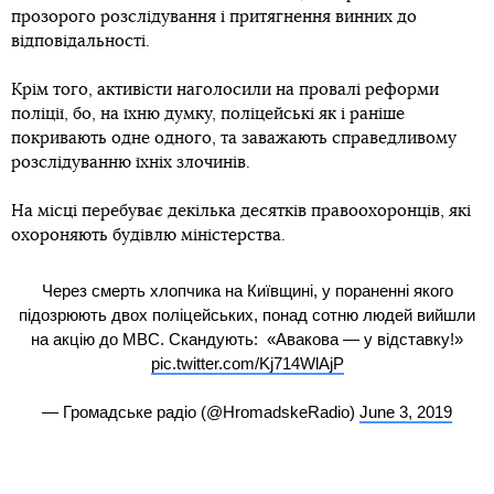
прозорого розслідування і притягнення винних до
відповідальності.
Крім того, активісти наголосили на провалі реформи
поліції, бо, на їхню думку, поліцейські як і раніше
покривають одне одного, та заважають справедливому
розслідуванню їхніх злочинів.
На місці перебуває декілька десятків правоохоронців, які
охороняють будівлю міністерства.
Через смерть хлопчика на Київщині, у пораненні якого
підозрюють двох поліцейських, понад сотню людей вийшли
на акцію до МВС. Скандують: «Авакова — у відставку!»
pic.twitter.com/Kj714WlAjP
— Громадське радіо (@HromadskeRadio)
June 3, 2019