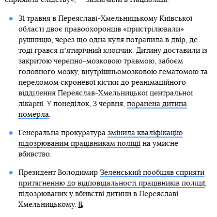
31 травня в Переяславі-Хмельницькому Київської
області двоє правоохоронців «пристрілювали»
рушницю, через що одна куля потрапила в двір, де
тоді грався пʼятирічний хлопчик. Дитину доставили із
закритою черепно-мозковою травмою, забоєм
головного мозку, внутрішньомозковою гематомою та
переломом скроневої кістки до реанімаційного
відділення Переяслав-Хмельницької центральної
лікарні. У понеділок, 3 червня,
поранена дитина
померла
.
Генеральна прокуратура
змінила кваліфікацію
підозрюваним працівникам поліції
на умисне
вбивство.
Президент Володимир
Зеленський пообіцяв сприяти
притягненню до відповідальності працівників поліції
,
підозрюваних у вбивстві дитини в Переяславі-
Хмельницькому.