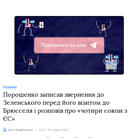
Підпишись на наш
Telegram
Новини
Порошенко записав звернення до
Зеленського перед його візитом до
Брюсселя і розповів про «чотири союзи з
ЄС»
Автор:
Олег Панфілович
Дата:
19:57, 03 червня 2019