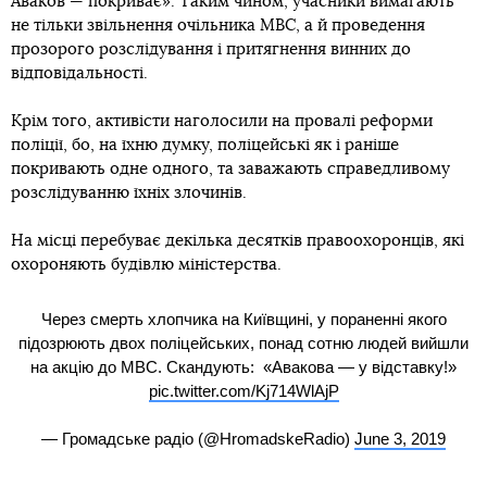
Аваков — покриває». Таким чином, учасники вимагають
не тільки звільнення очільника МВС, а й проведення
прозорого розслідування і притягнення винних до
відповідальності.
Крім того, активісти наголосили на провалі реформи
поліції, бо, на їхню думку, поліцейські як і раніше
покривають одне одного, та заважають справедливому
розслідуванню їхніх злочинів.
На місці перебуває декілька десятків правоохоронців, які
охороняють будівлю міністерства.
Через смерть хлопчика на Київщині, у пораненні якого
підозрюють двох поліцейських, понад сотню людей вийшли
на акцію до МВС. Скандують: «Авакова — у відставку!»
pic.twitter.com/Kj714WlAjP
— Громадське радіо (@HromadskeRadio)
June 3, 2019