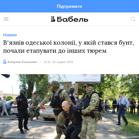
Підтримати
Facebook
Telegram
Twitter
Instagram
Меню
По
по
сай
Новини
Вʼязнів одеської колонії, у якій стався бунт,
почали етапувати до інших тюрем
Автор:
Катерина Коваленко
Дата:
14:41, 03 червня 2019