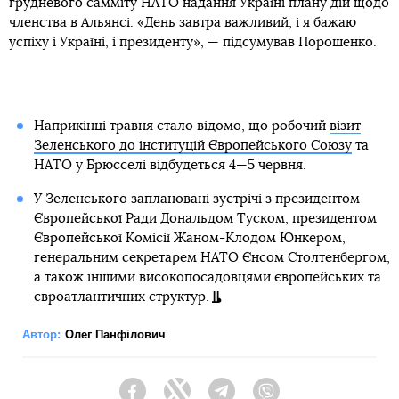
грудневого самміту НАТО надання Україні плану дій щодо
членства в Альянсі. «День завтра важливий, і я бажаю
успіху і Україні, і президенту», — підсумував Порошенко.
Наприкінці травня стало відомо, що робочий
візит
Зеленського до інституцій Європейського Союзу
та
НАТО у Брюсселі відбудеться 4—5 червня.
У Зеленського заплановані зустрічі з президентом
Європейської Ради Дональдом Туском, президентом
Європейської Комісії Жаном-Клодом Юнкером,
генеральним секретарем НАТО Єнсом Столтенбергом,
а також іншими високопосадовцями європейських та
євроатлантичних структур.
Автор:
Олег Панфілович