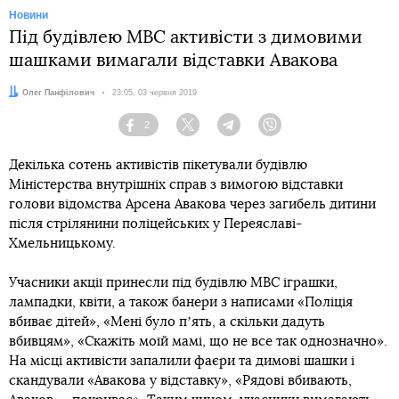
Новини
Під будівлею МВС активісти з димовими
шашками вимагали відставки Авакова
Автор:
Олег Панфілович
Дата:
23:05, 03 червня 2019
2
Facebook
Twitter
Telegram
Viber
Декілька сотень активістів пікетували будівлю
Міністерства внутрішніх справ з вимогою відставки
голови відомства Арсена Авакова через загибель дитини
після стрілянини поліцейських у Переяславі-
Хмельницькому.
Учасники акції принесли під будівлю МВС іграшки,
лампадки, квіти, а також банери з написами «Поліція
вбиває дітей», «Мені було пʼять, а скільки дадуть
вбивцям», «Скажіть моїй мамі, що не все так однозначно».
На місці активісти запалили фаєри та димові шашки і
скандували «Авакова у відставку», «Рядові вбивають,