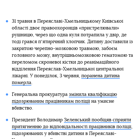
31 травня в Переяславі-Хмельницькому Київської
області двоє правоохоронців «пристрелювали»
рушницю, через що одна куля потрапила у двір, де
тоді грався пʼятирічний хлопчик. Дитину доставили із
закритою черепно-мозковою травмою, забоєм
головного мозку, внутрішньомозковою гематомою та
переломом скроневої кістки до реанімаційного
відділення Переяслав-Хмельницької центральної
лікарні. У понеділок, 3 червня,
поранена дитина
померла
.
Генеральна прокуратура
змінила кваліфікацію
підозрюваним працівникам поліції
на умисне
вбивство.
Президент Володимир
Зеленський пообіцяв сприяти
притягненню до відповідальності працівників поліції
,
підозрюваних у вбивстві дитини в Переяславі-