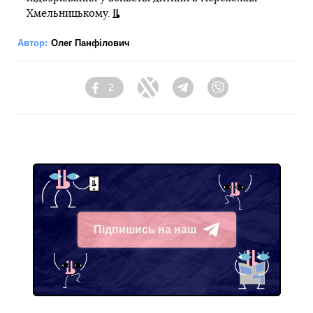
Хмельницькому.
Автор:
Олег Панфілович
2
Facebook
Twitter
Telegram
Viber
Підпишись на наш
Telegram