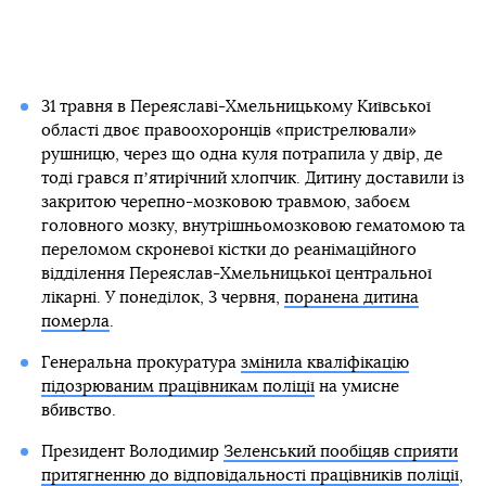
31 травня в Переяславі-Хмельницькому Київської
області двоє правоохоронців «пристрелювали»
рушницю, через що одна куля потрапила у двір, де
тоді грався пʼятирічний хлопчик. Дитину доставили із
закритою черепно-мозковою травмою, забоєм
головного мозку, внутрішньомозковою гематомою та
переломом скроневої кістки до реанімаційного
відділення Переяслав-Хмельницької центральної
лікарні. У понеділок, 3 червня,
поранена дитина
померла
.
Генеральна прокуратура
змінила кваліфікацію
підозрюваним працівникам поліції
на умисне
вбивство.
Президент Володимир
Зеленський пообіцяв сприяти
притягненню до відповідальності працівників поліції
,