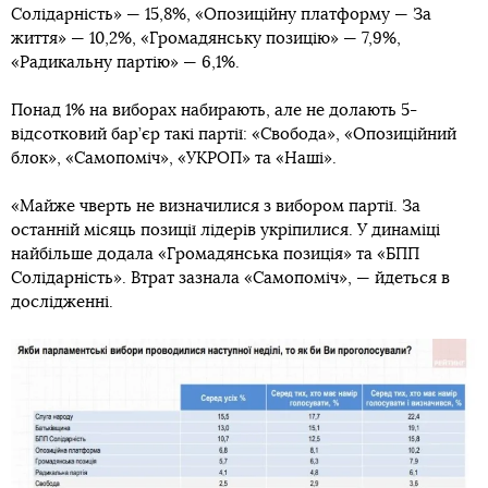
Солідарність» — 15,8%, «Опозиційну платформу — За
життя» — 10,2%, «Громадянську позицію» — 7,9%,
«Радикальну партію» — 6,1%.
Понад 1% на виборах набирають, але не долають 5-
відсотковий бар’єр такі партії: «Свобода», «Опозиційний
блок», «Самопоміч», «УКРОП» та «Наші».
«Майже чверть не визначилися з вибором партії. За
останній місяць позиції лідерів укріпилися. У динаміці
найбільше додала «Громадянська позиція» та «БПП
Солідарність». Втрат зазнала «Самопоміч», — йдеться в
дослідженні.