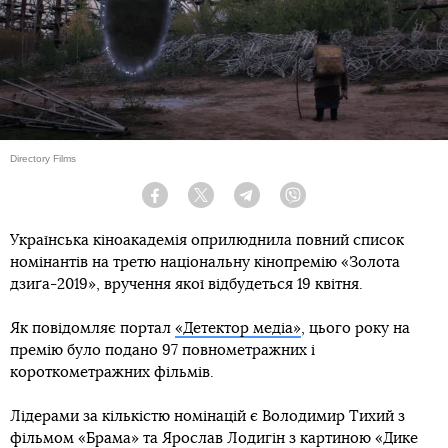
Directory Films
Facebook
Twitter
Telegram
Viber
Українська кіноакадемія оприлюднила повний список
номінантів на третю національну кінопремію «Золота
дзиґа-2019», вручення якої відбудеться 19 квітня.
Як повідомляє портал
«Детектор медіа»
, цього року на
премію було подано 97 повнометражних і
короткометражних фільмів.
Лідерами за кількістю номінацій є Володимир Тихий з
фільмом «Брама» та Ярослав Лодигін з картиною «Дике