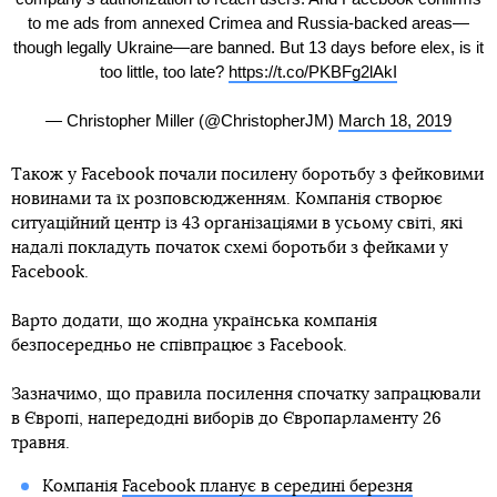
to me ads from annexed Crimea and Russia-backed areas—
though legally Ukraine—are banned. But 13 days before elex, is it
too little, too late?
https://t.co/PKBFg2lAkI
— Christopher Miller (@ChristopherJM)
March 18, 2019
Також у Facebook почали посилену боротьбу з фейковими
новинами та їх розповсюдженням. Компанія створює
ситуаційний центр із 43 організаціями в усьому світі, які
надалі покладуть початок схемі боротьби з фейками у
Facebook.
Варто додати, що жодна українська компанія
безпосередньо не співпрацює з Facebook.
Зазначимо, що правила посилення спочатку запрацювали
в Європі, напередодні виборів до Європарламенту 26
травня.
Компанія
Facebook планує в середині березня