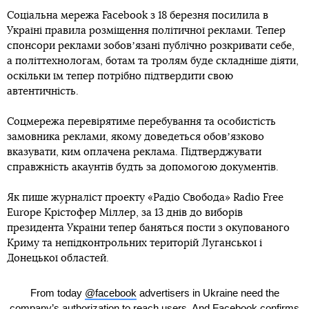
Соціальна мережа Facebook з 18 березня посилила в
Україні правила розміщення політичної реклами. Тепер
спонсори реклами зобовʼязані публічно розкривати себе,
а політтехнологам, ботам та тролям буде складніше діяти,
оскільки їм тепер потрібно підтвердити свою
автентичність.
Соцмережа перевірятиме перебування та особистість
замовника реклами, якому доведеться обовʼязково
вказувати, ким оплачена реклама. Підтверджувати
справжність акаунтів будть за допомогою документів.
Як пише журналіст проекту «Радіо Свобода» Radio Free
Europe Крістофер Міллер, за 13 днів до виборів
президента України тепер баняться пости з окупованого
Криму та непідконтрольних територій Луганської і
Донецької областей.
From today
@facebook
advertisers in Ukraine need the
company’s authorization to reach users. And Facebook confirms