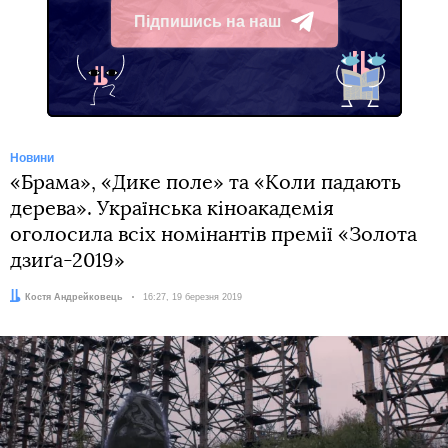
Підпишись на наш
Telegram
Новини
«Брама», «Дике поле» та «Коли падають
дерева». Українська кіноакадемія
оголосила всіх номінантів премії «Золота
дзиґа-2019»
Автор:
Костя Андрейковець
Дата:
16:27, 19 березня 2019