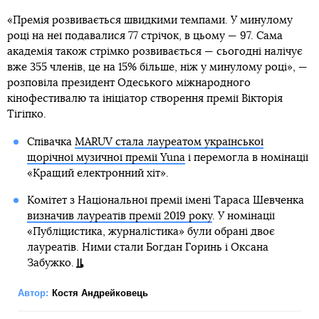
«Премія розвивається швидкими темпами. У минулому
році на неї подавалися 77 стрічок, в цьому — 97. Сама
академія також стрімко розвивається — сьогодні налічує
вже 355 членів, це на 15% більше, ніж у минулому році», —
розповіла президент Одеського міжнародного
кінофестивалю та ініціатор створення премії Вікторія
Тігіпко.
Співачка
MARUV стала лауреатом української
щорічної музичної премії Yuna
і перемогла в номінації
«Кращий електронний хіт».
Комітет з Національної премії імені Тараса Шевченка
визначив лауреатів премії 2019 року
. У номінації
«Публіцистика, журналістика» були обрані двоє
лауреатів. Ними стали Богдан Горинь і Оксана
Забужко.
Автор:
Костя Андрейковець