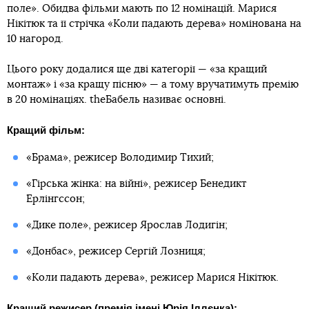
поле». Обидва фільми мають по 12 номінацій. Марися
Нікітюк та її стрічка «Коли падають дерева» номінована на
10 нагород.
Цього року додалися ще дві категорії — «за кращий
монтаж» і «за кращу пісню» — а тому вручатимуть премію
в 20 номінаціях. theБабель називає основні.
Кращий фільм:
«Брама», режисер Володимир Тихий;
«Гірська жінка: на війні», режисер Бенедикт
Ерлінгссон;
«Дике поле», режисер Ярослав Лодигін;
«Донбас», режисер Сергій Лозниця;
«Коли падають дерева», режисер Марися Нікітюк.
Кращий режисер (премія імені Юрія Іллєнка):