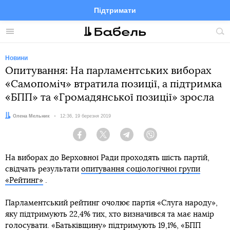
Підтримати
Facebook
Telegram
Twitter
Instagram
Меню
По
по
сай
Новини
Опитування: На парламентських виборах
«Самопоміч» втратила позиції, а підтримка
«БПП» та «Громадянської позиції» зросла
Автор:
Олена Мельник
Дата:
12:36, 19 березня 2019
Facebook
Twitter
Telegram
Viber
На виборах до Верховної Ради проходять шість партій,
свідчать результати
опитування соціологічної групи
«Рейтинг»
.
Парламентський рейтинг очолює партія «Слуга народу»,
яку підтримують 22,4% тих, хто визначився та має намір
голосувати. «Батьківщину» підтримують 19,1%, «БПП