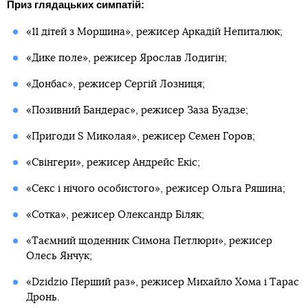
Приз глядацьких симпатій:
«11 дітей з Моршина», режисер Аркадій Непиталюк;
«Дике поле», режисер Ярослав Лодигін;
«Донбас», режисер Сергій Лозниця;
«Позивний Бандерас», режисер Заза Буадзе;
«Пригоди S Миколая», режисер Семен Горов;
«Свінгери», режисер Андрейс Екіс;
«Секс і нічого особистого», режисер Ольга Ряшина;
«Сотка», режисер Олександр Біляк;
«Таємний щоденник Симона Петлюри», режисер
Олесь Янчук;
«Dzidzio Перший раз», режисер Михайло Хома і Тарас
Дронь.