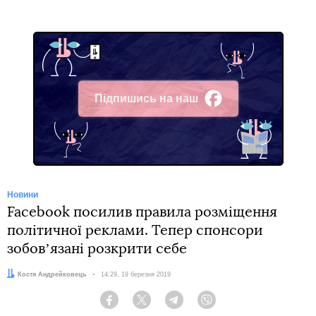
Підпишись на наш
Facebook
Новини
Facebook посилив правила розміщення
політичної реклами. Тепер спонсори
зобовʼязані розкрити себе
Автор:
Костя Андрейковець
Дата:
14:29, 19 березня 2019
Facebook
Twitter
Telegram
Viber