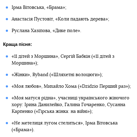
Ірма Вітовська, «Брама»;
Анастасія Пустовіт, «Коли падають дерева»;
Руслана Хазіпова, «Дике поле».
Краща пісня:
«11 дітей з Моршина», Сергій Бабкін («11 дітей з
Моршина»);
«Жінки», Ryband («Шляхетні волоцюги»);
«Моя любов», Михайло Хома («Dzidzio Перший раз»);
«Моя матуся рідна», учасниці українського жіночого
хору: Ірина Данилейко, Галина Гочаренко, Сусанна
Карпенко («Гірська жінка: на війні»);
«Не метелиця лугом стелиться», Ірма Вітовська
(«Брама»).