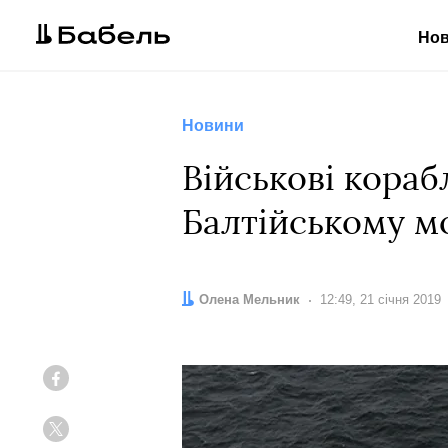
Но
Новини
Військові кораб
Балтійському м
Автор:
Олена Мельник
Дата:
12:49, 21 січня 2019
Facebook
Twitter