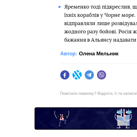
Яременко тоді підкреслив, 
їхніх кораблів у Чорне море
відправляли лише розвідуваль
жодного разу бойові. Росія 
бажання в Альянсу надавати
Автор:
Олена Мельник
Facebook
Twitter
Telegram
Viber
Помітили помилку? Виділіть її та натисн