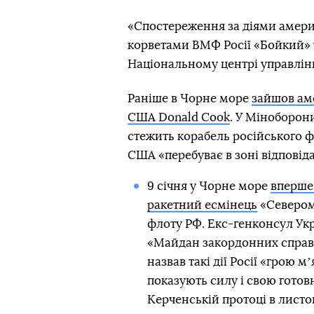
«Спостереження за діями амери
корветами ВМФ Росії «Бойкий» 
Національному центрі управлін
Раніше в Чорне море
зайшов ам
США Donald Cook
. У Міноборон
стежить корабель російського 
США «перебуває в зоні відповід
9 січня у Чорне море
вперше 
ракетний есмінець
«Северомо
флоту РФ. Екс-генконсул Укра
«Майдан закордонних справ
назвав такі дії Росії «грою 
показують силу і свою готов
Керченській протоці в листоп