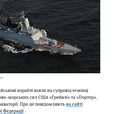
ії
ійськові кораблі взяли на супровід есмінці
ково-морських сил США «Грейвлі» та «Портер»,
акваторії. Про це повідомляють
на сайті
ї Федерації
.