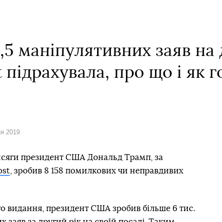
,5 маніпулятивних заяв на 
 підрахувала, про що і як 
ня 2019
рисяги президент США Дональд Трамп, за
ost
, зробив 8 158 помилкових чи неправдивих
о видання, президент США зробив більше 6 тис.
 заяв за другий рік на своїй посаді. Таким