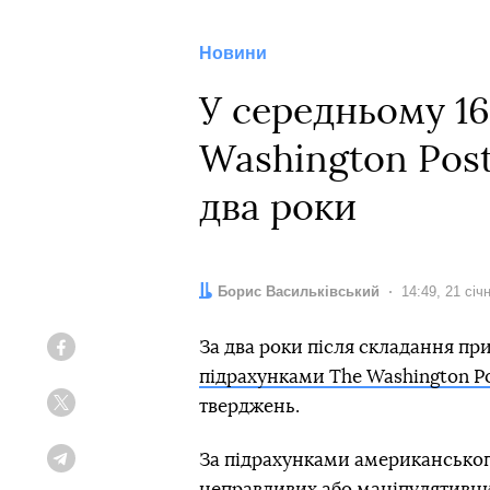
Новини
У середньому 16
Washington Post
два роки
Автор:
Борис Васильківський
Дата:
14:49, 21 січ
За два роки після складання п
Facebook
підрахунками The Washington P
тверджень.
Twitter
За підрахунками американськог
Telegram
неправдивих або маніпулятивних