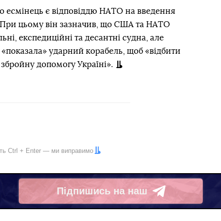
що есмінець є відповіддю НАТО на введення
. При цьому він зазначив, що США та НАТО
ні, експедиційні та десантні судна, але
ж «показала» ударний корабель, щоб «відбити
 збройну допомогу Україні».
іть
Ctrl
+
Enter
— ми виправимо
Підпишись на наш
Telegram