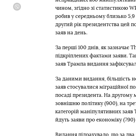
чином, згідно зі статистикою W
Viber
робив у середньому близько 5,9
другий рік президентства цей п
заяв на день.
За перші 100 днів, як зазначає 
підкріплених фактами заяви. Та
заяв Трампа видання зафіксувало
За даними видання, більшість 
заяв стосувалися міграційної п
посаді президента. На другому 
зовнішню політику (900), на тре
категорій маніпулятивних заяв 
йдуть заяви про економіку (790) 
Видання підрахувало, що за два