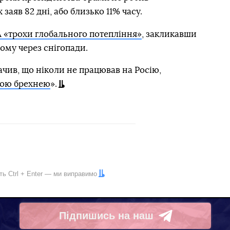
аяв 82 дні, або близько 11% часу.
«трохи глобального потепління»
, закликавши
ому через снігопади.
ачив, що ніколи не працював на Росію,
ою брехнею
».
іть
Ctrl
+
Enter
— ми виправимо
Підпишись на наш
Telegram