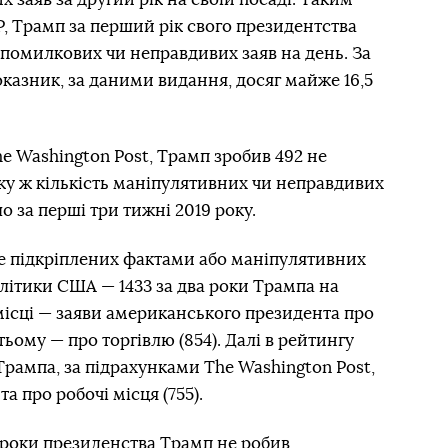
P, Трамп за перший рік свого президентства
 помилкових чи неправдивих заяв на день. За
оказник, за даними видання, досяг майже 16,5
The Washington Post, Трамп зробив 492 не
ку ж кількість маніпулятивних чи неправдивих
 за перші три тижні 2019 року.
не підкріплених фактами або маніпулятивних
олітики США — 1433 за два роки Трампа на
місці — заяви американського президента про
тьому — про торгівлю (854). Далі в рейтингу
Трампа, за підрахунками The Washington Post,
та про робочі місця (755).
 роки президенства Трамп не робив