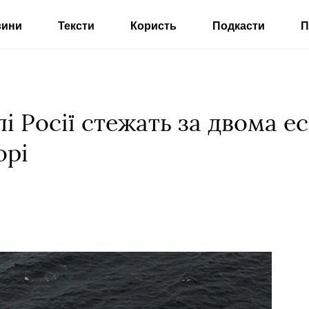
вини
Тексти
Користь
Подкасти
П
лі Росії стежать за двома 
орі