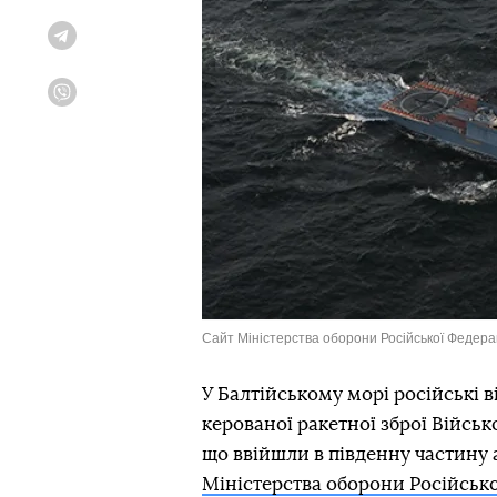
Telegram
Viber
Сайт Міністерства оборони Російської Федерац
У Балтійському морі російські в
керованої ракетної зброї Війсь
що ввійшли в південну частину 
Міністерства оборони Російсько