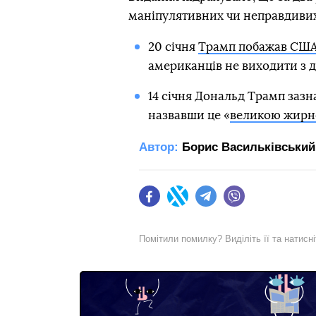
маніпулятивних чи неправдивих з
20 січня
Трамп побажав США 
американців не виходити з д
14 січня Дональд Трамп зазн
назвавши це «
великою жирн
Автор:
Борис Васильківський
Facebook
Twitter
Telegram
Viber
Помітили помилку? Виділіть її та натисн