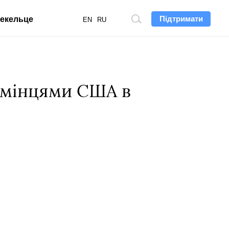
Підтримати
екельце
Пошук
EN
RU
по
сайту
есмінцями США в