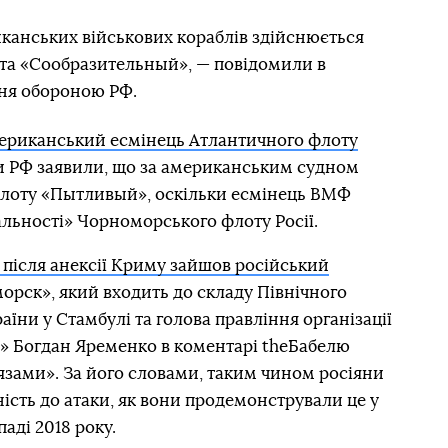
канських військових кораблів здійснюється
та «Сообразительный», — повідомили в
ня обороною РФ.
ериканський есмінець Атлантичного флоту
и РФ заявили, що за американським судном
флоту «Пытливый», оскільки есмінець ВМФ
альності» Чорноморського флоту Росії.
після анексії Криму зайшов російський
рск», який входить до складу Північного
їни у Стамбулі та голова правління організації
» Богдан Яременко в коментарі theБабелю
мʼязами». За його словами, таким чином росіяни
ність до атаки, як вони продемонстрували це у
аді 2018 року.