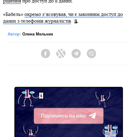
рішення
про доступ до її даних.
«Бабель»
окремо зʼясовував, чи є законним доступ до
даних з телефонів журналістів
.
Автор:
Олена Мельник
Facebook
Twitter
Telegram
Viber
Підпишись на наш
Telegram