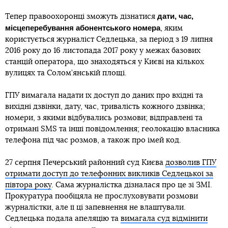
дати, час,
Тепер правоохоронці зможуть дізнатися
місцеперебування абонентського номера
, яким
користується журналіст Седлецька, за період з 19 липня
2016 року до 16 листопада 2017 року у межах базових
станцій оператора, що знаходяться у Києві на кількох
вулицях та Солом’янській площі.
ГПУ вимагала надати їх доступ до даних про вхідні та
вихідні дзвінки, дату, час, тривалість кожного дзвінка;
номери, з якими відбувались розмови; відправлені та
отримані SMS та інші повідомлення; геолокацію власника
телефона під час розмов, а також про імей код.
27 серпня Печерський районний суд Києва
дозволив ГПУ
отримати доступ до телефонних викликів Седлецької за
півтора року
. Сама журналістка дізналася про це зі ЗМІ.
Прокуратура пообіцяла не прослуховувати розмови
журналістки, але її ці запевнення не влаштували.
Седлецька подала апеляцію та
вимагала суд відмінити