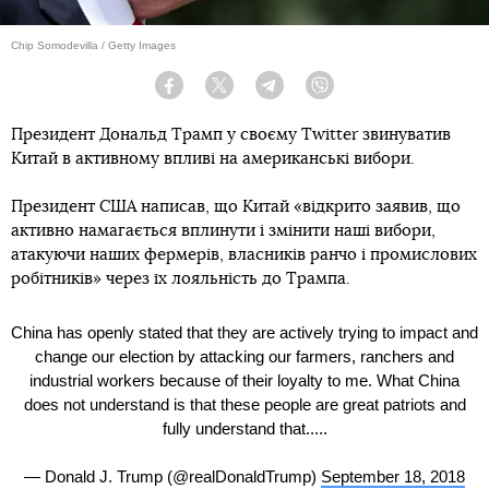
Chip Somodevilla / Getty Images
Facebook
Twitter
Telegram
Viber
Президент Дональд Трамп у своєму Twitter звинуватив
Китай в активному впливі на американські вибори.
Президент США написав, що Китай «відкрито заявив, що
активно намагається вплинути і змінити наші вибори,
атакуючи наших фермерів, власників ранчо і промислових
робітників» через їх лояльність до Трампа.
China has openly stated that they are actively trying to impact and
change our election by attacking our farmers, ranchers and
industrial workers because of their loyalty to me. What China
does not understand is that these people are great patriots and
fully understand that.....
— Donald J. Trump (@realDonaldTrump)
September 18, 2018