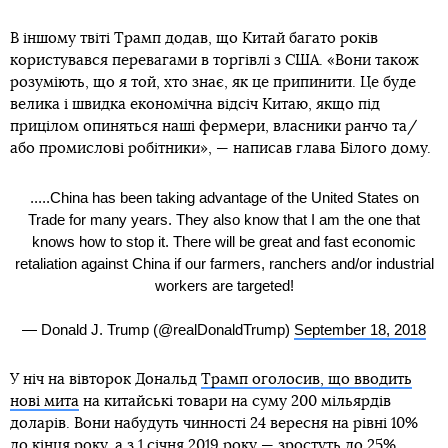
В іншому твіті Трамп додав, що Китай багато років
користувався перевагами в торгівлі з США. «Вони також
розуміють, що я той, хто знає, як це припинити. Це буде
велика і швидка економічна відсіч Китаю, якщо під
прицілом опиняться наші фермери, власники ранчо та/
або промислові робітники», — написав глава Білого дому.
.....China has been taking advantage of the United States on
Trade for many years. They also know that I am the one that
knows how to stop it. There will be great and fast economic
retaliation against China if our farmers, ranchers and/or industrial
workers are targeted!
— Donald J. Trump (@realDonaldTrump)
September 18, 2018
У ніч на вівторок Дональд
Трамп оголосив, що вводить
нові мита
на китайські товари на суму 200 мільярдів
доларів. Вони набудуть чинності 24 вересня на рівні 10%
до кінця року, а з 1 січня 2019 року — зростуть до 25%.