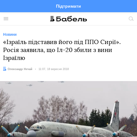
Підтримати
Facebook
Telegram
Twitter
Instagram
Меню
По
по
сай
Новини
«Ізраїль підставив його під ППО Сирії».
Росія заявила, що Іл-20 збили з вини
Ізраїлю
Автор:
Олександр Нечай
Дата:
11:07, 18 вересня 2018