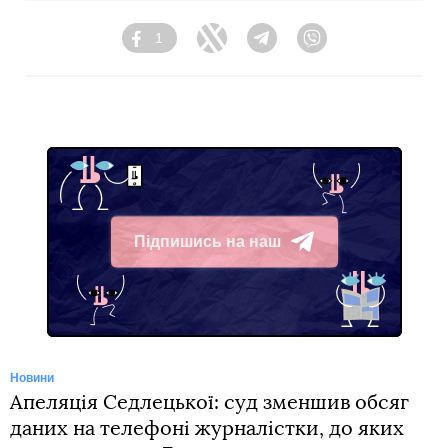
1
Facebook
Twitter
Telegram
Viber
Підпишись на наш
Telegram
Новини
Апеляція Седлецької: суд зменшив обсяг
даних на телефоні журналістки, до яких