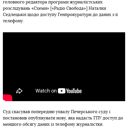
головного редактора програми журналістських
розслідувань «Схеми» [«Радіо Свобода»] Наталки
Седлецької щодо доступу Генпрокуратури до даних з її
телефону.
Суд скасував попередню ухвалу Печерського суду і
постановив опублікувати нову, яка надасть ГПУ доступ до
меншого обсягу даних із телефону журналістки.