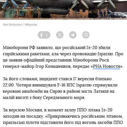
Alex Beltyukov / Wikipedia
1
Facebook
Twitter
Telegram
Viber
Міноборони РФ заявило, що російський Іл-20 збили
сирійськими ракетами, ала через провокацію Ізраїлю. Про
це заявив офіційний представник Міноборони Росії
генерал-майор Ігор Конашенков, передає «
РИА Новости
».
За його словами, інцидент стався 17 вересня близько
22:00. Чотири винищувачі F-16 ВПС Ізраїлю спрямували
керовані авіабомби на Сирію в районі міста Латакія на
малій висоті з боку Середземного моря.
За версією Москви, в момент залпу ППО літака Іл-20
заходив на посадку. «Прикриваючись російським літаком,
ізраїльські пілоти підставили його під вогонь засобів ППО