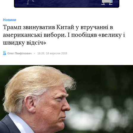
Новини
Трамп звинуватив Китай у втручанні в
американські вибори. І пообіцяв «велику і
швидку відсіч»
Автор:
Олег Панфілович
Дата:
16:26, 18 вересня 2018