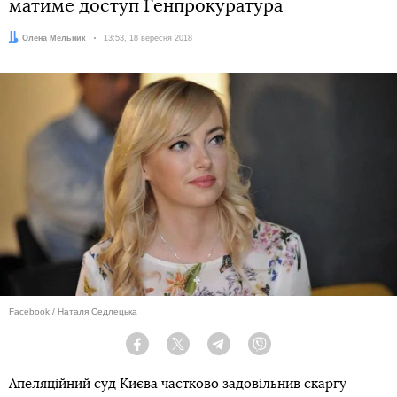
матиме доступ Генпрокуратура
Автор:
Олена Мельник
Дата:
13:53, 18 вересня 2018
Facebook / Наталя Седлецька
Facebook
Twitter
Telegram
Viber
Апеляційний суд Києва частково задовільнив скаргу