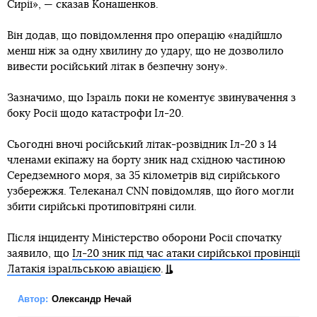
Сирії», — сказав Конашенков.
Він додав, що повідомлення про операцію «надійшло
менш ніж за одну хвилину до удару, що не дозволило
вивести російський літак в безпечну зону».
Зазначимо, що Ізраїль поки не коментує звинувачення з
боку Росії щодо катастрофи Іл-20.
Сьогодні вночі російський літак-розвідник Іл-20 з 14
членами екіпажу на борту зник над східною частиною
Середземного моря, за 35 кілометрів від сирійського
узбережжя. Телеканал CNN повідомляв, що його могли
збити сирійські протиповітряні сили.
Після інциденту Міністерство оборони Росії спочатку
заявило, що
Іл-20 зник під час атаки сирійської провінції
Латакія ізраїльською авіацією
.
Автор:
Олександр Нечай