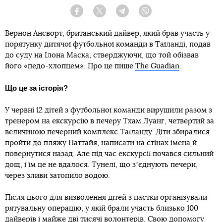
Facebook
Twitter
Telegram
Viber
Вернон Ансворт, британський дайвер, який брав участь у
порятунку дитячої футбольної команди в Таїланді, подав
до суду на Ілона Маска, стверджуючи, що той обізвав
його «педо-хлопцем». Про це пише
The Guadian
.
Що це за історія?
У червні 12 дітей з футбольної команди вирушили разом з
тренером на екскурсію в печеру Тхам Луанг, четвертий за
величиною печерний комплекс Таїланду. Діти збиралися
пройти до пляжу Паттайя, написати на стінах імена й
повернутися назад. Але під час екскурсії почався сильний
дощ, і їм це не вдалося. Тунелі, що зʼєднують печери,
через зливи затопило водою.
Після цього для визволення дітей з пастки організували
рятувальну операцію, у якій брали участь близько 100
дайверів і майже дві тисячі волонтерів. Свою допомогу