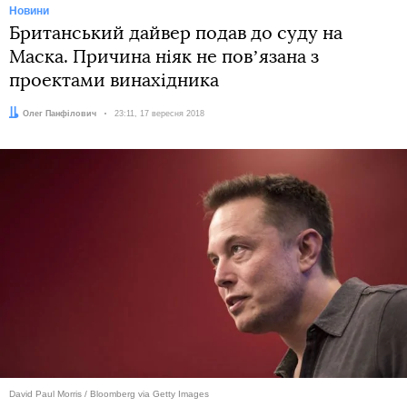
Новини
Британський дайвер подав до суду на
Маска. Причина ніяк не повʼязана з
проектами винахідника
Автор:
Олег Панфілович
Дата:
23:11, 17 вересня 2018
David Paul Morris / Bloomberg via Getty Images