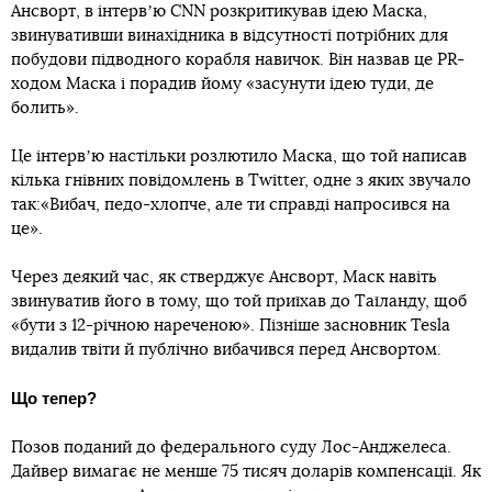
Ансворт, в інтервʼю СNN розкритикував ідею Маска,
звинувативши винахідника в відсутності потрібних для
побудови підводного корабля навичок. Він назвав це PR-
ходом Маска і порадив йому «засунути ідею туди, де
болить».
Це інтервʼю настільки розлютило Маска, що той написав
кілька гнівних повідомлень в Twitter, одне з яких звучало
так:«Вибач, педо-хлопче, але ти справді напросився на
це».
Через деякий час, як стверджує Ансворт, Маск навіть
звинуватив його в тому, що той приїхав до Таїланду, щоб
«бути з 12-річною нареченою». Пізніше засновник Tesla
видалив твіти й публічно вибачився перед Ансвортом.
Що тепер?
Позов поданий до федерального суду Лос-Анджелеса.
Дайвер вимагає не менше 75 тисяч доларів компенсації. Як