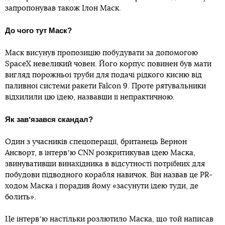
запропонував також Ілон Маск.
До чого тут Маск?
Маск висунув пропозицію побудувати за допомогою
SpaceX невеликий човен. Його корпус повинен був мати
вигляд порожньої труби для подачі рідкого кисню від
паливної системи ракети Falcon 9. Проте рятувальники
відхилили цю ідею, назвавши її непрактичною.
Як завʼязався скандал?
Один з учасників спецоперації, британець Вернон
Ансворт, в інтервʼю СNN розкритикував ідею Маска,
звинувативши винахідника в відсутності потрібних для
побудови підводного корабля навичок. Він назвав це PR-
ходом Маска і порадив йому «засунути ідею туди, де
болить».
Це інтервʼю настільки розлютило Маска, що той написав