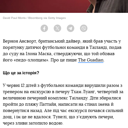
David Paul Morris / Bloomberg via Getty Images
Facebook
Twitter
Telegram
Viber
Вернон Ансворт, британський дайвер, який брав участь у
порятунку дитячої футбольної команди в Таїланді, подав
до суду на Ілона Маска, стверджуючи, що той обізвав
його «педо-хлопцем». Про це пише
The Guadian
.
Що це за історія?
У червні 12 дітей з футбольної команди вирушили разом з
тренером на екскурсію в печеру Тхам Луанг, четвертий за
величиною печерний комплекс Таїланду. Діти збиралися
пройти до пляжу Паттайя, написати на стінах імена й
повернутися назад. Але під час екскурсії почався сильний
дощ, і їм це не вдалося. Тунелі, що зʼєднують печери,
через зливи затопило водою.