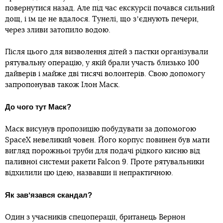
повернутися назад. Але під час екскурсії почався сильний
дощ, і їм це не вдалося. Тунелі, що зʼєднують печери,
через зливи затопило водою.
Після цього для визволення дітей з пастки організували
рятувальну операцію, у якій брали участь близько 100
дайверів і майже дві тисячі волонтерів. Свою допомогу
запропонував також Ілон Маск.
До чого тут Маск?
Маск висунув пропозицію побудувати за допомогою
SpaceX невеликий човен. Його корпус повинен був мати
вигляд порожньої труби для подачі рідкого кисню від
паливної системи ракети Falcon 9. Проте рятувальники
відхилили цю ідею, назвавши її непрактичною.
Як завʼязався скандал?
Один з учасників спецоперації, британець Вернон