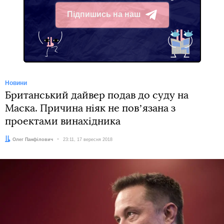
Підпишись на наш
Telegram
Новини
Британський дайвер подав до суду на
Маска. Причина ніяк не повʼязана з
проектами винахідника
Автор:
Олег Панфілович
Дата:
23:11, 17 вересня 2018