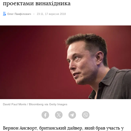
проектами винахідника
Автор:
Олег Панфілович
Дата:
23:11, 17 вересня 2018
David Paul Morris / Bloomberg via Getty Images
Facebook
Twitter
Telegram
Viber
Вернон Ансворт, британський дайвер, який брав участь у