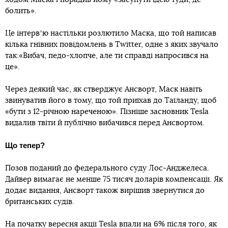
болить».
Це інтервʼю настільки розлютило Маска, що той написав
кілька гнівних повідомлень в Twitter, одне з яких звучало
так:«Вибач, педо-хлопче, але ти справді напросився на
це».
Через деякий час, як стверджує Ансворт, Маск навіть
звинуватив його в тому, що той приїхав до Таїланду, щоб
«бути з 12-річною нареченою». Пізніше засновник Tesla
видалив твіти й публічно вибачився перед Ансвортом.
Що тепер?
Позов поданий до федерального суду Лос-Анджелеса.
Дайвер вимагає не менше 75 тисяч доларів компенсації. Як
додає видання, Ансворт також вирішив звернутися до
британських судів.
На початку вересня акції Tesla впали на 6% після того, як