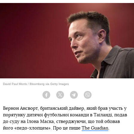
David Paul Morris / Bloomberg via Getty Images
Facebook
Twitter
Telegram
Viber
Вернон Ансворт, британський дайвер, який брав участь у
порятунку дитячої футбольної команди в Таїланді, подав
до суду на Ілона Маска, стверджуючи, що той обізвав
його «педо-хлопцем». Про це пише
The Guadian
.