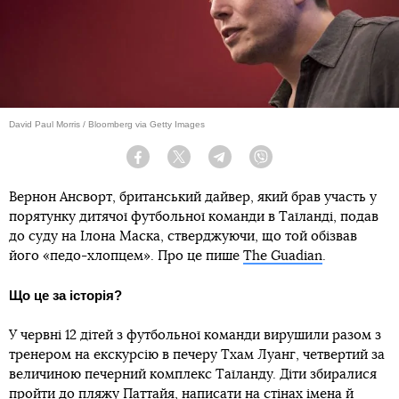
David Paul Morris / Bloomberg via Getty Images
Facebook
Twitter
Telegram
Viber
Вернон Ансворт, британський дайвер, який брав участь у
порятунку дитячої футбольної команди в Таїланді, подав
до суду на Ілона Маска, стверджуючи, що той обізвав
його «педо-хлопцем». Про це пише
The Guadian
.
Що це за історія?
У червні 12 дітей з футбольної команди вирушили разом з
тренером на екскурсію в печеру Тхам Луанг, четвертий за
величиною печерний комплекс Таїланду. Діти збиралися
пройти до пляжу Паттайя, написати на стінах імена й