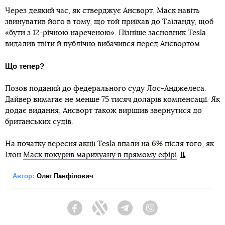
Через деякий час, як стверджує Ансворт, Маск навіть
звинуватив його в тому, що той приїхав до Таїланду, щоб
«бути з 12-річною нареченою». Пізніше засновник Tesla
видалив твіти й публічно вибачився перед Ансвортом.
Що тепер?
Позов поданий до федерального суду Лос-Анджелеса.
Дайвер вимагає не менше 75 тисяч доларів компенсації. Як
додає видання, Ансворт також вирішив звернутися до
британських судів.
На початку вересня акції Tesla впали на 6% після того, як
Ілон
Маск покурив марихуану в прямому ефірі
.
Автор:
Олег Панфілович
Facebook
Twitter
Telegram
Viber