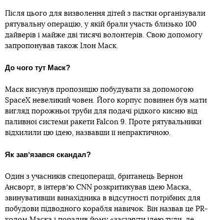
Після цього для визволення дітей з пастки організували
рятувальну операцію, у якій брали участь близько 100
дайверів і майже дві тисячі волонтерів. Свою допомогу
запропонував також Ілон Маск.
До чого тут Маск?
Маск висунув пропозицію побудувати за допомогою
SpaceX невеликий човен. Його корпус повинен був мати
вигляд порожньої труби для подачі рідкого кисню від
паливної системи ракети Falcon 9. Проте рятувальники
відхилили цю ідею, назвавши її непрактичною.
Як завʼязався скандал?
Один з учасників спецоперації, британець Вернон
Ансворт, в інтервʼю СNN розкритикував ідею Маска,
звинувативши винахідника в відсутності потрібних для
побудови підводного корабля навичок. Він назвав це PR-
ходом Маска і порадив йому «засунути ідею туди, де