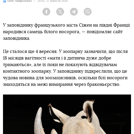
Автор:
Олег Панфілович
Дата:
20:02, 17 вересня 2018
Facebook
Twitter
Telegram
Viber
У заповіднику французького міста Сіжен на півдні Франції
народився самець білого носорога, — повідомляє сайт
заповідника.
Це сталося ще 4 вересня. У зоопарку зазначили, що після
18 місяців вагітності «мати і її дитинча дуже добре
тримаються», але їх поки не показують відвідувачам
контактного зоопарку. У заповіднику підкреслили, що це
чудова новина для зоозахисників, оскільки білі носороги
знаходяться на межі вимирання через браконьєрство.