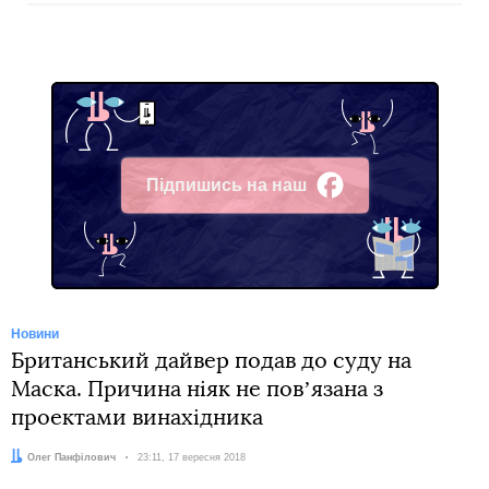
Підпишись на наш
Facebook
Новини
Британський дайвер подав до суду на
Маска. Причина ніяк не повʼязана з
проектами винахідника
Автор:
Олег Панфілович
Дата:
23:11, 17 вересня 2018