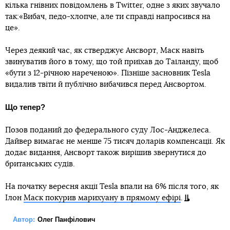
кілька гнівних повідомлень в Twitter, одне з яких звучало
так:«Вибач, педо-хлопче, але ти справді напросився на
це».
Через деякий час, як стверджує Ансворт, Маск навіть
звинуватив його в тому, що той приїхав до Таїланду, щоб
«бути з 12-річною нареченою». Пізніше засновник Tesla
видалив твіти й публічно вибачився перед Ансвортом.
Що тепер?
Позов поданий до федерального суду Лос-Анджелеса.
Дайвер вимагає не менше 75 тисяч доларів компенсації. Як
додає видання, Ансворт також вирішив звернутися до
британських судів.
На початку вересня акції Tesla впали на 6% після того, як
Ілон
Маск покурив марихуану в прямому ефірі
.
Автор:
Олег Панфілович