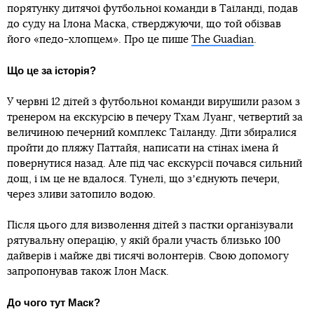
порятунку дитячої футбольної команди в Таїланді, подав
до суду на Ілона Маска, стверджуючи, що той обізвав
його «педо-хлопцем». Про це пише
The Guadian
.
Що це за історія?
У червні 12 дітей з футбольної команди вирушили разом з
тренером на екскурсію в печеру Тхам Луанг, четвертий за
величиною печерний комплекс Таїланду. Діти збиралися
пройти до пляжу Паттайя, написати на стінах імена й
повернутися назад. Але під час екскурсії почався сильний
дощ, і їм це не вдалося. Тунелі, що зʼєднують печери,
через зливи затопило водою.
Після цього для визволення дітей з пастки організували
рятувальну операцію, у якій брали участь близько 100
дайверів і майже дві тисячі волонтерів. Свою допомогу
запропонував також Ілон Маск.
До чого тут Маск?