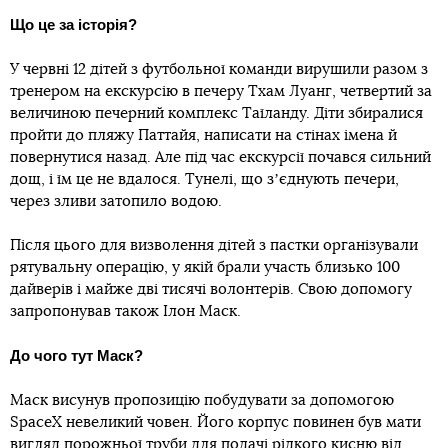
Що це за історія?
У червні 12 дітей з футбольної команди вирушили разом з
тренером на екскурсію в печеру Тхам Луанг, четвертий за
величиною печерний комплекс Таїланду. Діти збиралися
пройти до пляжу Паттайя, написати на стінах імена й
повернутися назад. Але під час екскурсії почався сильний
дощ, і їм це не вдалося. Тунелі, що зʼєднують печери,
через зливи затопило водою.
Після цього для визволення дітей з пастки організували
рятувальну операцію, у якій брали участь близько 100
дайверів і майже дві тисячі волонтерів. Свою допомогу
запропонував також Ілон Маск.
До чого тут Маск?
Маск висунув пропозицію побудувати за допомогою
SpaceX невеликий човен. Його корпус повинен був мати
вигляд порожньої труби для подачі рідкого кисню від