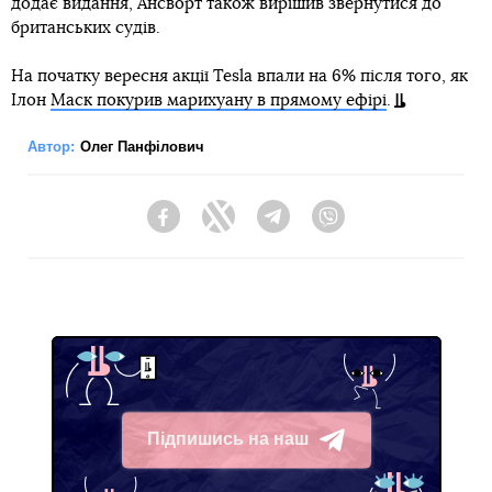
додає видання, Ансворт також вирішив звернутися до
британських судів.
На початку вересня акції Tesla впали на 6% після того, як
Ілон
Маск покурив марихуану в прямому ефірі
.
Автор:
Олег Панфілович
Facebook
Twitter
Telegram
Viber
Підпишись на наш
Telegram