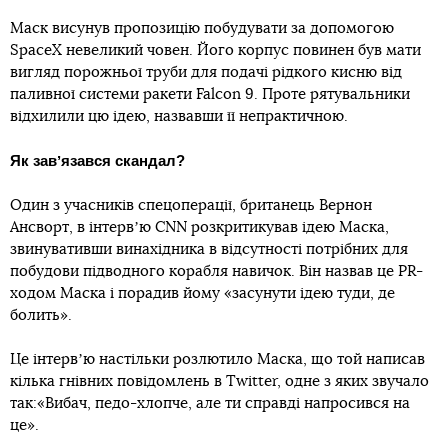
Маск висунув пропозицію побудувати за допомогою
SpaceX невеликий човен. Його корпус повинен був мати
вигляд порожньої труби для подачі рідкого кисню від
паливної системи ракети Falcon 9. Проте рятувальники
відхилили цю ідею, назвавши її непрактичною.
Як завʼязався скандал?
Один з учасників спецоперації, британець Вернон
Ансворт, в інтервʼю СNN розкритикував ідею Маска,
звинувативши винахідника в відсутності потрібних для
побудови підводного корабля навичок. Він назвав це PR-
ходом Маска і порадив йому «засунути ідею туди, де
болить».
Це інтервʼю настільки розлютило Маска, що той написав
кілька гнівних повідомлень в Twitter, одне з яких звучало
так:«Вибач, педо-хлопче, але ти справді напросився на
це».