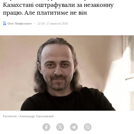
Казахстані оштрафували за незаконну
працю. Але платитиме не він
Автор:
Олег Панфілович
Дата:
22:24, 17 вересня 2018
Facebook / Александр Гороховский
Facebook
Twitter
Telegram
Viber