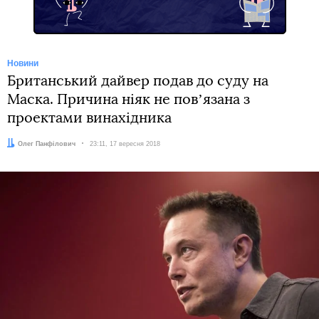
Новини
Британський дайвер подав до суду на
Маска. Причина ніяк не повʼязана з
проектами винахідника
Автор:
Олег Панфілович
Дата:
23:11, 17 вересня 2018