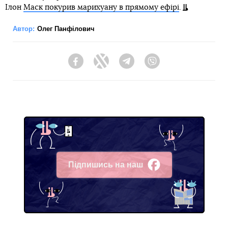
Ілон
Маск покурив марихуану в прямому ефірі
.
Автор:
Олег Панфілович
Facebook
Twitter
Telegram
Viber
Підпишись на наш
Facebook