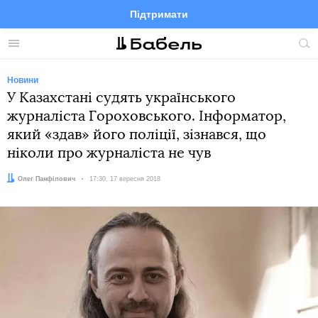
Підтримати
Facebook
Telegram
Twitter
Instagram
Меню
По
по
сай
Новини
У Казахстані судять українського
журналіста Гороховського. Інформатор,
який «здав» його поліції, зізнався, що
ніколи про журналіста не чув
Автор:
Олег Панфілович
Дата:
17:30, 17 вересня 2018