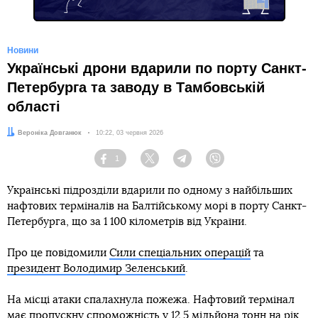
Новини
Українські дрони вдарили по порту Санкт-
Петербурга та заводу в Тамбовській
області
Автор:
Вероніка Довганюк
Дата:
10:22, 03 червня 2026
1
Facebook
Twitter
Telegram
Viber
Українські підрозділи вдарили по одному з найбільших
нафтових терміналів на Балтійському морі в порту Санкт-
Петербурга, що за 1 100 кілометрів від України.
Про це повідомили
Сили спеціальних операцій
та
президент Володимир Зеленський
.
На місці атаки спалахнула пожежа. Нафтовий термінал
має пропускну спроможність у 12,5 мільйона тонн на рік.