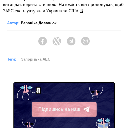
виглядає нереалістичною. Натомість він пропонував, щоб
ЗАЕС експлуатували Україна та США.
Автор:
Вероніка Довганюк
Facebook
Twitter
Telegram
Viber
Теги:
Запорізька АЕС
Підпишись на наш
Telegram