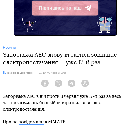
Підпишись на наш
Telegram
Новини
Запорізька АЕС знову втратила зовнішнє
електропостачання — уже 17-й раз
Автор:
Вероніка Довганюк
Дата:
11:10, 03 червня 2026
Facebook
Twitter
Telegram
Viber
Запорізька АЕС в ніч проти 3 червня уже 17-й раз за весь
час повномасштабної війни втратила зовнішнє
електропостачання.
Про це
повідомили
в МАГАТЕ.