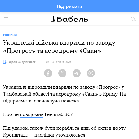
Підтримати
Facebook
Telegram
Twitter
Instagram
Меню
По
по
сай
Новини
Українські війська вдарили по заводу
«Прогрес» та аеродрому «Саки»
Автор:
Вероніка Довганюк
Дата:
11:49, 03 червня 2026
Facebook
Twitter
Telegram
Viber
Українські підрозділи вдарили по заводу «Прогрес» у
Тамбовській області та аеродрому «Саки» в Криму. На
підприємстві спалахнула пожежа.
Про це
повідомив
Генштаб ЗСУ.
Під ударом також були кораблі та інші обʼєкти в порту
Кронштадт — наслідки уточнюються.