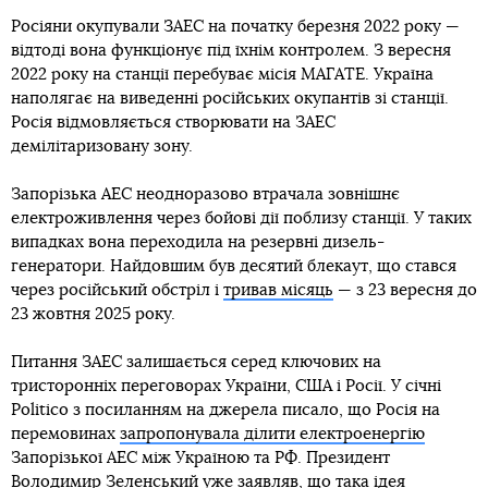
Росіяни окупували ЗАЕС на початку березня 2022 року —
відтоді вона функціонує під їхнім контролем. З вересня
2022 року на станції перебуває місія МАГАТЕ. Україна
наполягає на виведенні російських окупантів зі станції.
Росія відмовляється створювати на ЗАЕС
демілітаризовану зону.
Запорізька АЕС неодноразово втрачала зовнішнє
електроживлення через бойові дії поблизу станції. У таких
випадках вона переходила на резервні дизель-
генератори. Найдовшим був десятий блекаут, що стався
через російський обстріл і
тривав місяць
— з 23 вересня до
23 жовтня 2025 року.
Питання ЗАЕС залишається серед ключових на
тристоронніх переговорах України, США і Росії. У січні
Politico з посиланням на джерела писало, що Росія на
перемовинах
запропонувала ділити електроенергію
Запорізької АЕС між Україною та РФ. Президент
Володимир Зеленський уже заявляв, що така ідея