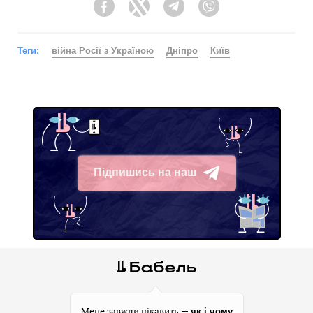
Facebook
Twitter
Telegram
Viber
Теги:
війна Росії з Україною
Дніпро
Київ
Підпишись на наш
Telegram
як і чому
Мене завжди цікавить —