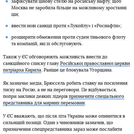
зафіксувати цінову стелю на російську нафту, щоб
Москва не заробила більше на можливому зростанні
цін;
ввести нові санкції проти «Лукойлу» і «Роснафти»;
розширити обмеження проти суден тіньового флоту
та компаній, які їх обслуговують.
Також у ЄС обговорюють можливість внести до
санкційного списку главу
Російської православної церкви
патріарха Кирила
. Раніше це блокувала Угорщина.
Як зазначає медіа, Брюссель робить ставку на посилення
тиску на Росію, а не на переговори. Це відбувається,
попри заклики деяких лідерів
призначити спеціального
представника для мирних перемовин
.
У ЄС вважають, що після літа Україна може опинитися в
сильнішій позиції. Один з чиновників зазначив, що
призначення спецпредставника зараз може послабити