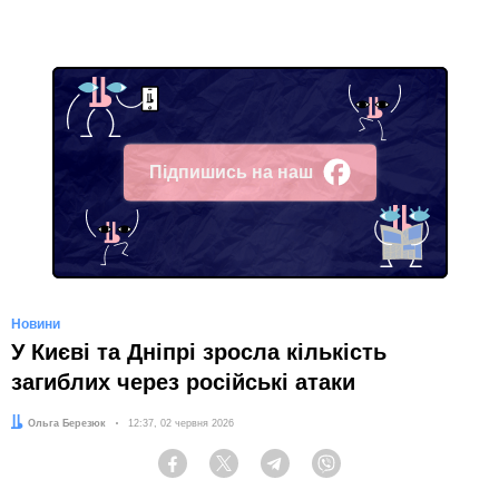
Підпишись на наш
Facebook
Новини
У Києві та Дніпрі зросла кількість
загиблих через російські атаки
Автор:
Ольга Березюк
Дата:
12:37, 02 червня 2026
Facebook
Twitter
Telegram
Viber