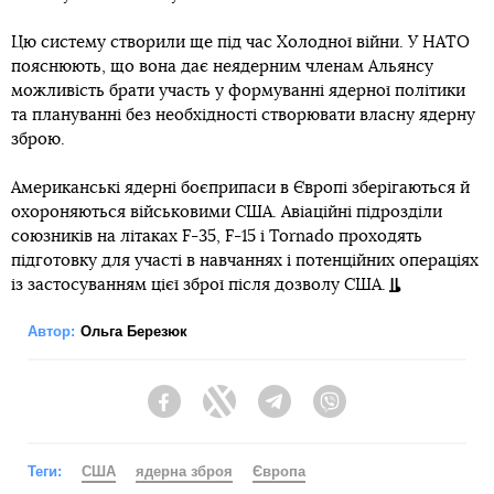
Цю систему створили ще під час Холодної війни. У НАТО
пояснюють, що вона дає неядерним членам Альянсу
можливість брати участь у формуванні ядерної політики
та плануванні без необхідності створювати власну ядерну
зброю.
Американські ядерні боєприпаси в Європі зберігаються й
охороняються військовими США. Авіаційні підрозділи
союзників на літаках F-35, F-15 і Tornado проходять
підготовку для участі в навчаннях і потенційних операціях
із застосуванням цієї зброї після дозволу США.
Автор:
Ольга Березюк
Facebook
Twitter
Telegram
Viber
Теги:
США
ядерна зброя
Європа