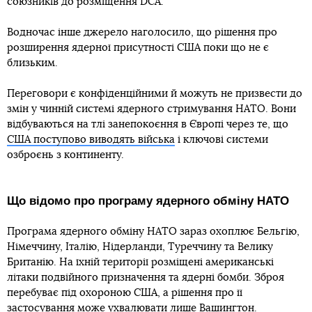
союзників до розміщення DCA.
Водночас інше джерело наголосило, що рішення про
розширення ядерної присутності США поки що не є
близьким.
Переговори є конфіденційними й можуть не призвести до
змін у чинній системі ядерного стримування НАТО. Вони
відбуваються на тлі занепокоєння в Європі через те, що
США поступово виводять війська
і ключові системи
озброєнь з континенту.
Що відомо про програму ядерного обміну НАТО
Програма ядерного обміну НАТО зараз охоплює Бельгію,
Німеччину, Італію, Нідерланди, Туреччину та Велику
Британію. На їхній території розміщені американські
літаки подвійного призначення та ядерні бомби. Зброя
перебуває під охороною США, а рішення про її
застосування може ухвалювати лише Вашингтон.