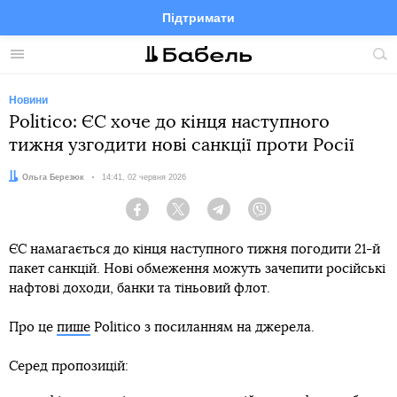
Підтримати
Facebook
Telegram
Twitter
Instagram
Меню
По
по
сай
Новини
Politico: ЄС хоче до кінця наступного
тижня узгодити нові санкції проти Росії
Автор:
Ольга Березюк
Дата:
14:41, 02 червня 2026
Facebook
Twitter
Telegram
Viber
ЄС намагається до кінця наступного тижня погодити 21-й
пакет санкцій. Нові обмеження можуть зачепити російські
нафтові доходи, банки та тіньовий флот.
Про це
пише
Politico з посиланням на джерела.
Серед пропозицій: