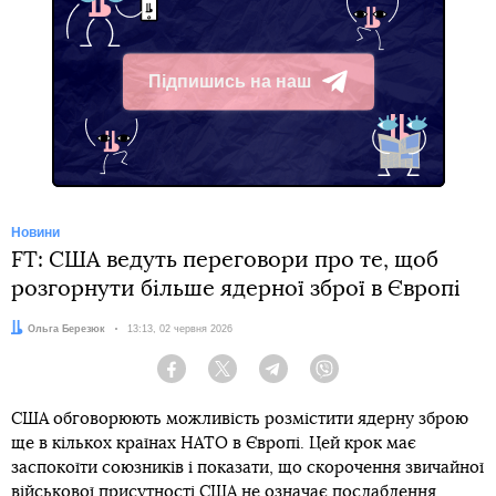
Підпишись на наш
Telegram
Новини
FT: США ведуть переговори про те, щоб
розгорнути більше ядерної зброї в Європі
Автор:
Ольга Березюк
Дата:
13:13, 02 червня 2026
Facebook
Twitter
Telegram
Viber
США обговорюють можливість розмістити ядерну зброю
ще в кількох країнах НАТО в Європі. Цей крок має
заспокоїти союзників і показати, що скорочення звичайної
військової присутності США не означає послаблення