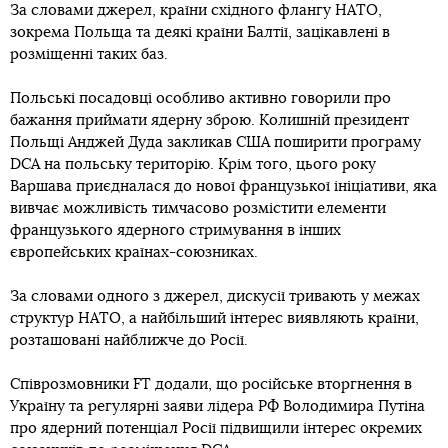
За словами джерел, країни східного флангу НАТО,
зокрема Польща та деякі країни Балтії, зацікавлені в
розміщенні таких баз.
Польські посадовці особливо активно говорили про
бажання приймати ядерну зброю. Колишній президент
Польщі Анджей Дуда закликав США поширити програму
DCA на польську територію. Крім того, цього року
Варшава приєдналася до нової французької ініціативи, яка
вивчає можливість тимчасово розмістити елементи
французького ядерного стримування в інших
європейських країнах-союзниках.
За словами одного з джерел, дискусії тривають у межах
структур НАТО, а найбільший інтерес виявляють країни,
розташовані найближче до Росії.
Співрозмовники FT додали, що російське вторгнення в
Україну та регулярні заяви лідера РФ Володимира Путіна
про ядерний потенціал Росії підвищили інтерес окремих