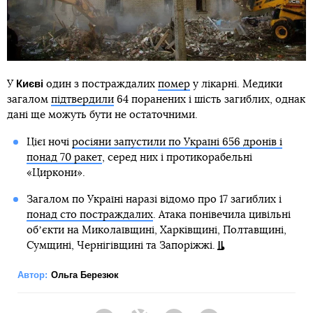
Києві
У
один з постраждалих
помер
у лікарні. Медики
загалом
підтвердили
64 поранених і шість загиблих, однак
дані ще можуть бути не остаточними.
Цієї ночі
росіяни запустили по Україні 656 дронів і
понад 70 ракет
, серед них і протикорабельні
«Циркони».
Загалом по Україні наразі відомо про 17 загиблих і
понад сто постраждалих
. Атака понівечила цивільні
обʼєкти на Миколаївщині, Харківщині, Полтавщині,
Сумщині, Чернігівщині та Запоріжжі.
Автор:
Ольга Березюк