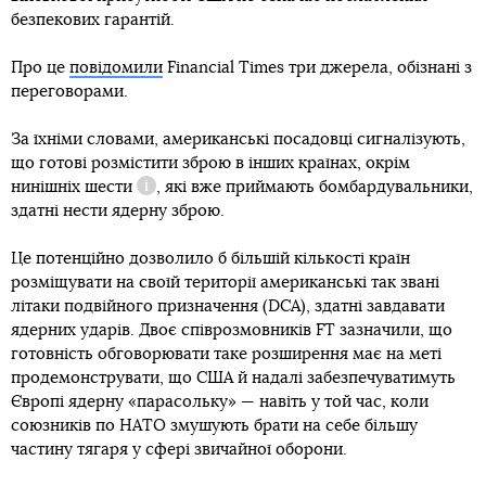
безпекових гарантій.
Про це
повідомили
Financial Times три джерела, обізнані з
переговорами.
За їхніми словами, американські посадовці сигналізують,
що готові розмістити зброю в інших країнах, окрім
нинішніх шести
, які вже приймають бомбардувальники,
Довідка
здатні нести ядерну зброю.
Це потенційно дозволило б більшій кількості країн
розміщувати на своїй території американські так звані
літаки подвійного призначення (DCA), здатні завдавати
ядерних ударів. Двоє співрозмовників FT зазначили, що
готовність обговорювати таке розширення має на меті
продемонструвати, що США й надалі забезпечуватимуть
Європі ядерну «парасольку» — навіть у той час, коли
союзників по НАТО змушують брати на себе більшу
частину тягаря у сфері звичайної оборони.