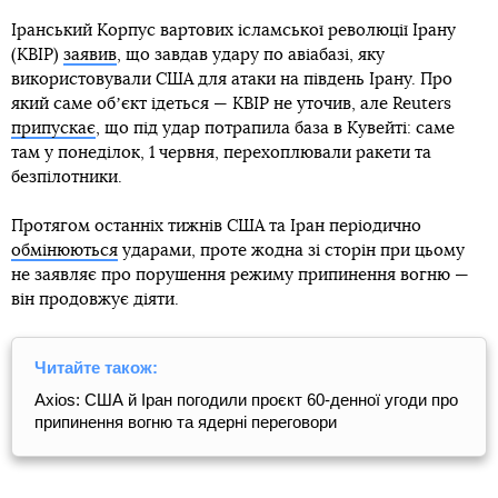
Іранський Корпус вартових ісламської революції Ірану
(КВІР)
заявив
, що завдав удару по авіабазі, яку
використовували США для атаки на південь Ірану. Про
який саме обʼєкт ідеться — КВІР не уточив, але Reuters
припускає
, що під удар потрапила база в Кувейті: саме
там у понеділок, 1 червня, перехоплювали ракети та
безпілотники.
Протягом останніх тижнів США та Іран періодично
обмінюються
ударами, проте жодна зі сторін при цьому
не заявляє про порушення режиму припинення вогню —
він продовжує діяти.
Читайте також:
Axios: США й Іран погодили проєкт 60-денної угоди про
припинення вогню та ядерні переговори