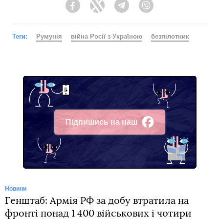
Facebook
Twitter
Telegram
Viber
Теги:
Румунія
війна Росії з Україною
безпілотник
Підпишись на наш
Facebook
Новини
Генштаб: Армія РФ за добу втратила на
фронті понад 1 400 військових і чотири