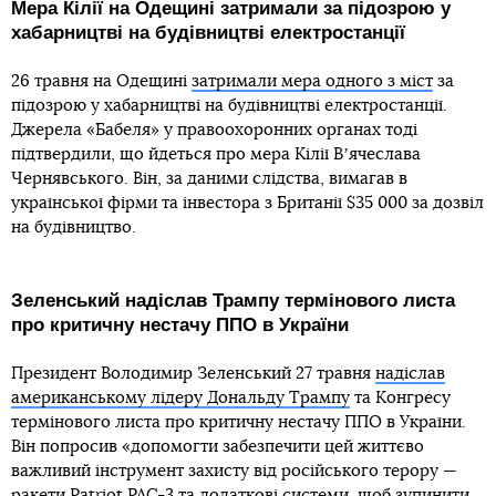
Мера Кілії на Одещині затримали за підозрою у
хабарництві на будівництві електростанції
26 травня на Одещині
затримали мера одного з міст
за
підозрою у хабарництві на будівництві електростанції.
Джерела «Бабеля» у правоохоронних органах тоді
підтвердили, що йдеться про мера Кілії Вʼячеслава
Чернявського. Він, за даними слідства, вимагав в
української фірми та інвестора з Британії $35 000 за дозвіл
на будівництво.
Зеленський надіслав Трампу термінового листа
про критичну нестачу ППО в України
Президент Володимир Зеленський 27 травня
надіслав
американському лідеру Дональду Трампу
та Конгресу
термінового листа про критичну нестачу ППО в України.
Він попросив «допомогти забезпечити цей життєво
важливий інструмент захисту від російського терору —
ракети Patriot PAC-3 та додаткові системи, щоб зупинити