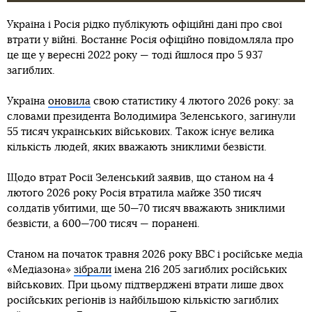
Україна і Росія рідко публікують офіційні дані про свої
втрати у війні. Востаннє Росія офіційно повідомляла про
це ще у вересні 2022 року — тоді йшлося про 5 937
загиблих.
Україна
оновила
свою статистику 4 лютого 2026 року: за
словами президента Володимира Зеленського, загинули
55 тисяч українських військових. Також існує велика
кількість людей, яких вважають зниклими безвісти.
Щодо втрат Росії Зеленський заявив, що станом на 4
лютого 2026 року Росія втратила майже 350 тисяч
солдатів убитими, ще 50—70 тисяч вважають зниклими
безвісти, а 600—700 тисяч — поранені.
Станом на початок травня 2026 року BBC і російське медіа
«Медіазона»
зібрали
імена 216 205 загиблих російських
військових. При цьому підтверджені втрати лише двох
російських регіонів із найбільшою кількістю загиблих