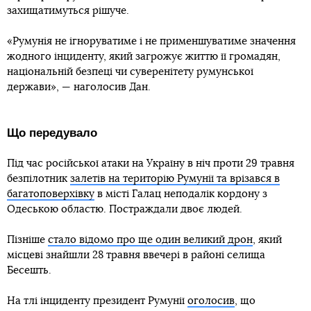
захищатимуться рішуче.
«Румунія не ігноруватиме і не применшуватиме значення
жодного інциденту, який загрожує життю її громадян,
національній безпеці чи суверенітету румунської
держави», — наголосив Дан.
Що передувало
Під час російської атаки на Україну в ніч проти 29 травня
безпілотник
залетів на територію Румунії та врізався в
багатоповерхівку
в місті Галац неподалік кордону з
Одеською областю. Постраждали двоє людей.
Пізніше
стало відомо про ще один великий дрон
, який
місцеві знайшли 28 травня ввечері в районі селища
Бесешть.
На тлі інциденту президент Румунії
оголосив
, що