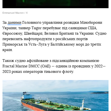
Emmanuel Macron / X
За
даними
Головного управління розвідки Міноборони
України, танкер Tagor перебуває під санкціями США,
Євросоюзу, Швейцарії, Великої Британії та України. Судно
перевозить нафтопродукти з російських портів
Приморськ та Усть-Луга у Балтійському морі до третіх
країн.
Також судно афілійоване з підсанкційною компанією
Fractal Marine DMCC (ОАЕ) — одним із провідних у 2022—
2023 роках операторів тіньового флоту.