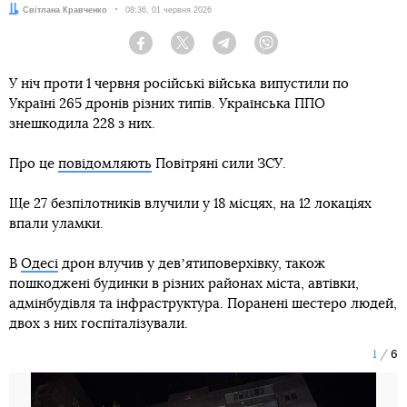
Автор:
Світлана Кравченко
Дата:
08:36, 01 червня 2026
Facebook
Twitter
Telegram
Viber
У ніч проти 1 червня російські війська випустили по
Україні 265 дронів різних типів. Українська ППО
знешкодила 228 з них.
Про це
повідомляють
Повітряні сили ЗСУ.
Ще 27 безпілотників влучили у 18 місцях, на 12 локаціях
впали уламки.
В
Одесі
дрон влучив у девʼятиповерхівку, також
пошкоджені будинки в різних районах міста, автівки,
адмінбудівля та інфраструктура. Поранені шестеро людей,
двох з них госпіталізували.
1
6