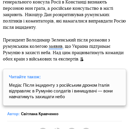
генерального консула Росії в Констанці визнають
персоною нон ґрата, а російське консульство в місті
закриють. Нікошур Дан розкритикував румунських
політиків і коментаторів, які намагалися виправдати Росію
після інциденту.
Президент Володимир Зеленський після розмови з
румунським колегою
заявив
, що Україна підтримає
Румунію в захисті неба. Над цим працюватимуть команди
обох країн з військових та експертів.
Читайте також:
Медіа: Після інциденту з російським дроном Італія
відправляє в Румунію солдатів і винищувачі — вони
навчатимуть захищати небо
Автор:
Світлана Кравченко