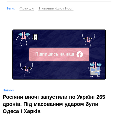
Теги:
Франція
Тіньовий флот Росії
Підпишись на наш
Facebook
Новини
Росіяни вночі запустили по Україні 265
дронів. Під масованим ударом були
Одеса і Харків