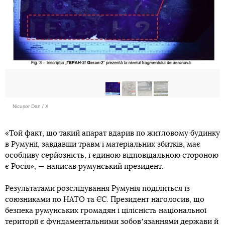
Nicușor Dan / Х
«Той факт, що такий апарат вдарив по житловому будинку
в Румунії, завдавши травм і матеріальних збитків, має
особливу серйозність, і єдиною відповідальною стороною
є Росія», — написав румунський президент.
Результатами розслідування Румунія поділиться із
союзниками по НАТО та ЄС. Президент наголосив, що
безпека румунських громадян і цілісність національної
території є фундаментальними зобовʼязаннями держави й