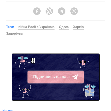
Facebook
Twitter
Telegram
Viber
Теги:
війна Росії з Україною
Одеса
Харків
Запоріжжя
Підпишись на наш
Telegram
Новини