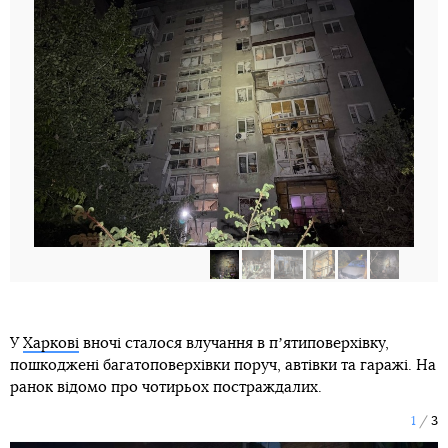
У
Харкові
вночі сталося влучання в пʼятиповерхівку,
пошкоджені багатоповерхівки поруч, автівки та гаражі. На
ранок відомо про чотирьох постраждалих.
1
3