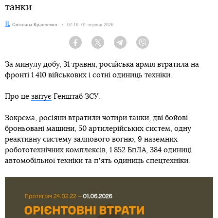
танки
Автор:
Світлана Кравченко
Дата:
07:16, 01 червня 2026
Facebook
Twitter
Telegram
Viber
За минулу добу, 31 травня, російська армія втратила на
фронті 1 410 військових і сотні одиниць техніки.
Про це
звітує
Генштаб ЗСУ.
Зокрема, росіяни втратили чотири танки, дві бойові
броньовані машини, 50 артилерійських систем, одну
реактивну систему залпового вогню, 9 наземних
робототехнічних комплексів, 1 852 БпЛА, 384 одиниці
автомобільної техніки та пʼять одиниць спецтехніки.