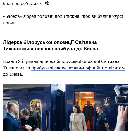
били по обʼєктах у РФ.
«Бабель» зібрав головні події тижня, щоб ви були в курсі
новин.
Лідерка білоруської опозиції Світлана
Тихановська вперше прибула до Києва
Вранці 25 травня лідерка білоруської опозиції Світлана
Тихановська
прибула зі своїм першим офіційним візитом
до Києва.