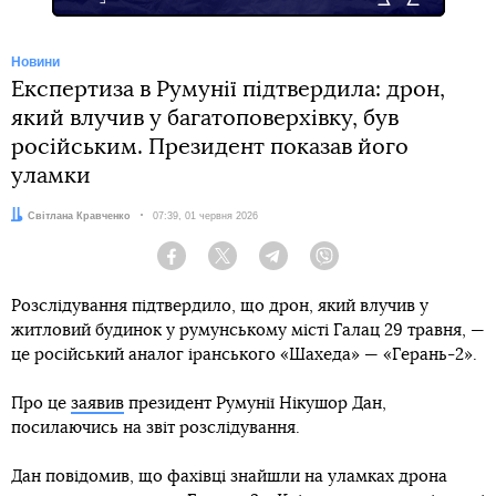
Новини
Експертиза в Румунії підтвердила: дрон,
який влучив у багатоповерхівку, був
російським. Президент показав його
уламки
Автор:
Світлана Кравченко
Дата:
07:39, 01 червня 2026
Facebook
Twitter
Telegram
Viber
Розслідування підтвердило, що дрон, який влучив у
житловий будинок у румунському місті Галац 29 травня, —
це російський аналог іранського «Шахеда» — «Герань-2».
Про це
заявив
президент Румунії Нікушор Дан,
посилаючись на звіт розслідування.
Дан повідомив, що фахівці знайшли на уламках дрона