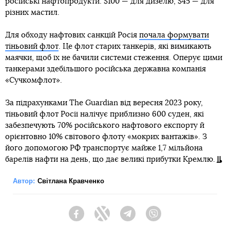
російські нафтопродукти: $100 — для дизелю, $45 — для
різних мастил.
Для обходу нафтових санкцій Росія
почала формувати
тіньовий флот
. Це флот старих танкерів, які вимикають
маячки, щоб їх не бачили системи стеження. Оперує цими
танкерами здебільшого російська державна компанія
«Сучкомфлот».
За підрахунками The Guardian від вересня 2023 року,
тіньовий флот Росії налічує приблизно 600 суден, які
забезпечують 70% російського нафтового експорту й
орієнтовно 10% світового флоту «мокрих вантажів». З
його допомогою РФ транспортує майже 1,7 мільйона
барелів нафти на день, що дає великі прибутки Кремлю.
Автор:
Світлана Кравченко
Facebook
Twitter
Telegram
Viber