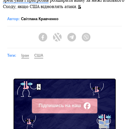
зреагував і пригрозив
розширити війну за межі Близького
Сходу, якщо США відновлять атаки.
Автор:
Світлана Кравченко
Facebook
Twitter
Telegram
Viber
Теги:
Іран
США
Підпишись на наш
Facebook