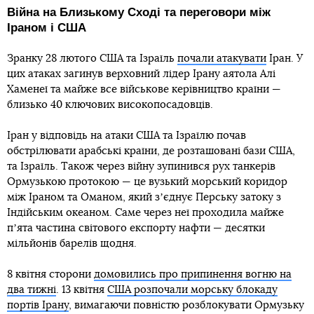
Війна на Близькому Сході та переговори між
Іраном і США
Зранку 28 лютого США та Ізраїль
почали атакувати
Іран. У
цих атаках загинув верховний лідер Ірану аятола Алі
Хаменеї та майже все військове керівництво країни —
близько 40 ключових високопосадовців.
Іран у відповідь на атаки США та Ізраїлю почав
обстрілювати арабські країни, де розташовані бази США,
та Ізраїль. Також через війну зупинився рух танкерів
Ормузькою протокою — це вузький морський коридор
між Іраном та Оманом, який зʼєднує Перську затоку з
Індійським океаном. Саме через неї проходила майже
пʼята частина світового експорту нафти — десятки
мільйонів барелів щодня.
8 квітня сторони
домовились про припинення вогню на
два тижні
. 13 квітня
США розпочали морську блокаду
портів Ірану
, вимагаючи повністю розблокувати Ормузьку