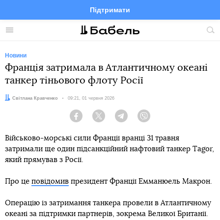
Підтримати
Facebook
Telegram
Twitter
Instagram
Меню
По
по
сай
Новини
Франція затримала в Атлантичному океані
танкер тіньового флоту Росії
Автор:
Світлана Кравченко
Дата:
09:21, 01 червня 2026
Facebook
Twitter
Telegram
Viber
Військово-морські сили Франції вранці 31 травня
затримали ще один підсанкційний нафтовий танкер Tagor,
який прямував з Росії.
Про це
повідомив
президент Франції Емманюель Макрон.
Операцію із затримання танкера провели в Атлантичному
океані за підтримки партнерів, зокрема Великої Британії.