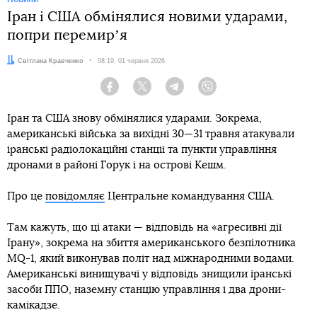
Іран і США обмінялися новими ударами,
попри перемирʼя
Автор:
Світлана Кравченко
Дата:
08:19, 01 червня 2026
Facebook
Twitter
Telegram
Viber
Іран та США знову обмінялися ударами. Зокрема,
американські війська за вихідні 30—31 травня атакували
іранські радіолокаційні станції та пункти управління
дронами в районі Горук і на острові Кешм.
Про це
повідомляє
Центральне командування США.
Там кажуть, що ці атаки — відповідь на «агресивні дії
Ірану», зокрема на збиття американського безпілотника
MQ-1, який виконував політ над міжнародними водами.
Американські винищувачі у відповідь знищили іранські
засоби ППО, наземну станцію управління і два дрони-
камікадзе.