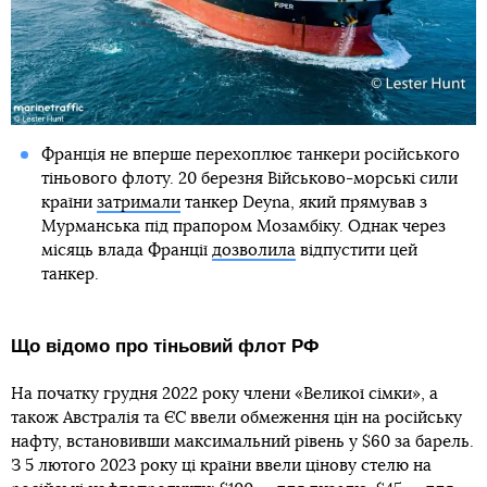
Франція не вперше перехоплює танкери російського
тіньового флоту. 20 березня Військово-морські сили
країни
затримали
танкер Deyna, який прямував з
Мурманська під прапором Мозамбіку. Однак через
місяць влада Франції
дозволила
відпустити цей
танкер.
Що відомо про тіньовий флот РФ
На початку грудня 2022 року члени «Великої сімки», а
також Австралія та ЄС ввели обмеження цін на російську
нафту, встановивши максимальний рівень у $60 за барель.
З 5 лютого 2023 року ці країни ввели цінову стелю на