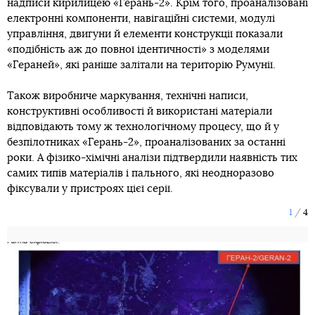
надписи кирилицею «Герань-2». Крім того, проаналізовані
електронні компоненти, навігаційні системи, модулі
управління, двигуни й елементи конструкції показали
«подібність аж до повної ідентичності» з моделями
«Гераней», які раніше залітали на територію Румунії.
Також виробниче маркування, технічні написи,
конструктивні особливості й використані матеріали
відповідають тому ж технологічному процесу, що й у
безпілотниках «Герань-2», проаналізованих за останні
роки. А фізико-хімічні аналізи підтвердили наявність тих
самих типів матеріалів і пального, які неодноразово
фіксували у пристроях цієї серії.
1
4