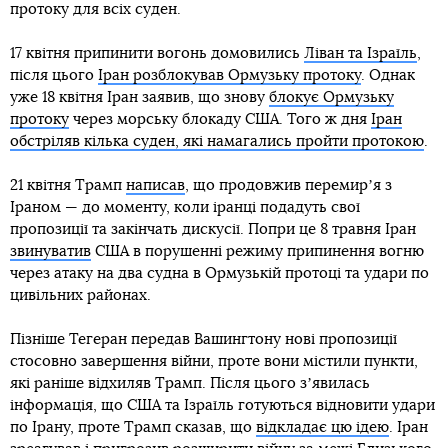
протоку для всіх суден.
17 квітня припинити вогонь домовились
Ліван та Ізраїль
,
після цього
Іран розблокував Ормузьку протоку
. Однак
уже 18 квітня Іран заявив, що знову
блокує Ормузьку
протоку
через морську блокаду США. Того ж дня
Іран
обстріляв кілька суден, які намагались пройти протокою
.
21 квітня Трамп
написав
, що продовжив перемирʼя з
Іраном — до моменту, коли іранці подадуть свої
пропозиції та закінчать дискусії. Попри це 8 травня Іран
звинуватив
США в порушенні режиму припинення вогню
через атаку на два судна в Ормузькій протоці та удари по
цивільних районах.
Пізніше Тегеран передав Вашингтону нові пропозиції
стосовно завершення війни, проте вони містили пункти,
які раніше відхиляв Трамп. Після цього зʼявилась
інформація, що США та Ізраїль готуються відновити удари
по Ірану, проте Трамп сказав, що
відкладає цю ідею
. Іран