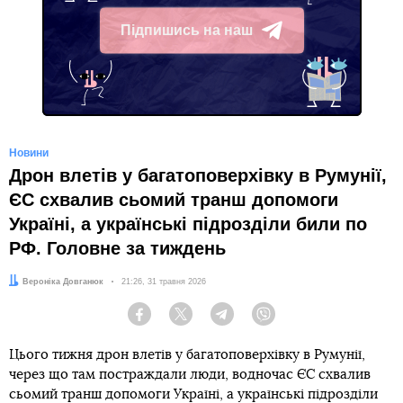
Підпишись на наш
Telegram
Новини
Дрон влетів у багатоповерхівку в Румунії,
ЄС схвалив сьомий транш допомоги
Україні, а українські підрозділи били по
РФ. Головне за тиждень
Автор:
Вероніка Довганюк
Дата:
21:26, 31 травня 2026
Facebook
Twitter
Telegram
Viber
Цього тижня дрон влетів у багатоповерхівку в Румунії,
через що там постраждали люди, водночас ЄС схвалив
сьомий транш допомоги Україні, а українські підрозділи