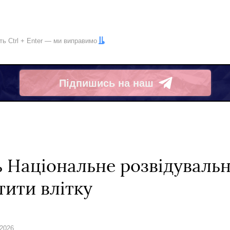
іть
Ctrl
+
Enter
— ми виправимо
Підпишись на наш
Telegram
ь Національне розвідуваль
тити влітку
 2026