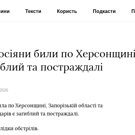
вини
Тексти
Користь
Подкасти
П
осіяни били по Херсонщині 
иблий та постраждалі
 2026
ла по Херсонщині, Запорізькій області та
арів є загиблий та постраждалі.
лідки обстрілів.