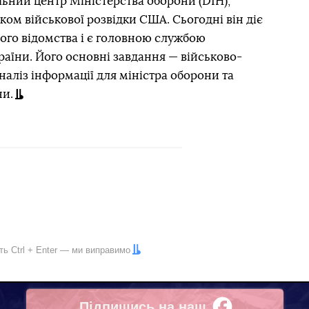
альний центр Міністерства оборони (DIH),
зком військової розвідки США. Сьогодні він діє
ого відомства і є головною службою
раїни. Його основні завдання — військово-
 аналіз інформації для міністра оборони та
ни.
іть
Ctrl
+
Enter
— ми виправимо
Підпишись на наш