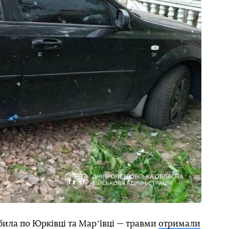
била по Юрківці та Марʼївці — травми
отримали