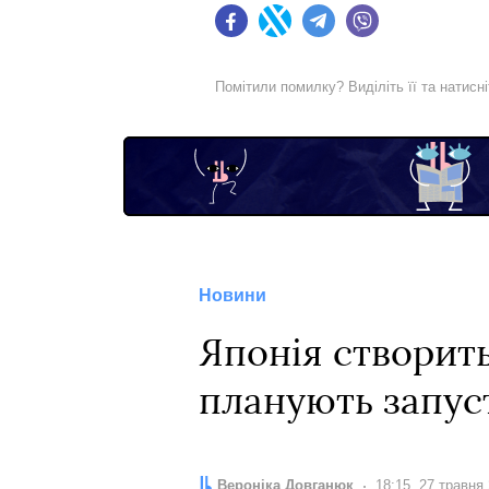
Facebook
Twitter
Telegram
Viber
Помітили помилку? Виділіть її та натисн
Новини
Японія створит
планують запус
Автор:
Вероніка Довганюк
Дата:
18:15, 27 травня