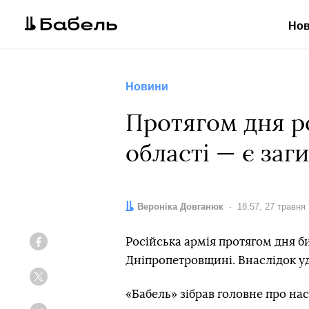
Но
Новини
Протягом дня р
області — є заг
Автор:
Вероніка Довганюк
Дата:
18:57, 27 травня
Російська армія протягом дня би
Facebook
Дніпропетровщині. Внаслідок уд
Twitter
«Бабель» зібрав головне про нас