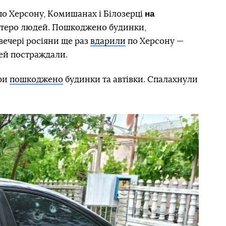
на
о Херсону, Комишанах і Білозерці
теро людей. Пошкоджено будинки,
Увечері росіяни ще раз
вдарили
по Херсону —
ітей постраждали.
ри
пошкоджено
будинки та автівки. Спалахнули