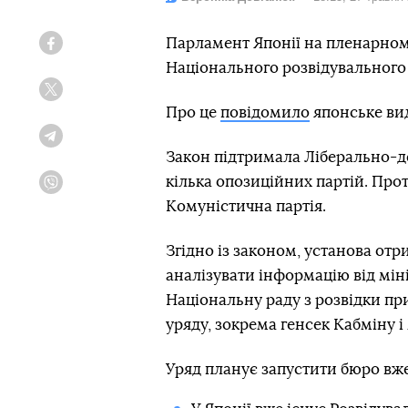
Парламент Японії на пленарному
Facebook
Національного розвідувального
Twitter
Про це
повідомило
японське ви
Telegram
Закон підтримала Ліберально-де
кілька опозиційних партій. Про
Viber
Комуністична партія.
Згідно із законом, установа от
аналізувати інформацію від міні
Національну раду з розвідки при
уряду, зокрема генсек Кабміну і
Уряд планує запустити бюро вже