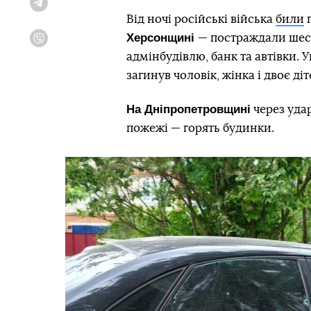
Telegram
Від ночі російські війська
били
п
Херсонщині
— постраждали шес
Viber
адмінбудівлю, банк та автівки. 
загинув чоловік, жінка і двоє д
На Дніпропетровщині
через уда
пожежі — горять будинки.