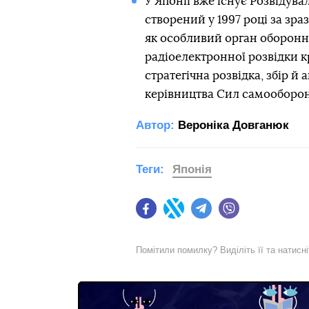
У Японії вже існує Розвідув
створений у 1997 році за зра
як особливий орган оборонн
радіоелектронної розвідки к
стратегічна розвідка, збір й
керівництва Сил самооборо
Автор:
Вероніка Довганюк
Теги:
Японія
Facebook
Twitter
Telegram
Viber
Помітили помилку? Виділіть її та натисн