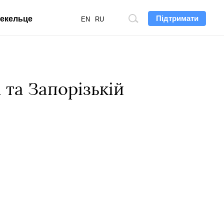
Підтримати
екельце
Пошук
EN
RU
по
сайту
та Запорізькій