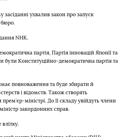
 засіданні ухвалив закон про запуск
 бюро.
дання NHK.
мократична партія, Партія інновацій Японії та
ти були Конституційно-демократична партія та
римає повноваження та буде збирати й
стерств і відомств. Також створять
 прем’єр-міністрі. До її складу увійдуть члени
 міністр закордонних справ.
 влітку.