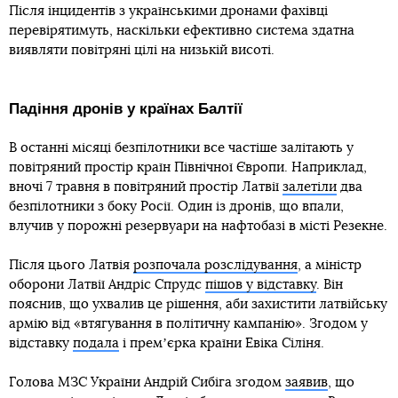
Після інцидентів з українськими дронами фахівці
перевірятимуть, наскільки ефективно система здатна
виявляти повітряні цілі на низькій висоті.
Падіння дронів у країнах Балтії
В останні місяці безпілотники все частіше залітають у
повітряний простір країн Північної Європи. Наприклад,
вночі 7 травня в повітряний простір Латвії
залетіли
два
безпілотники з боку Росії. Один із дронів, що впали,
влучив у порожні резервуари на нафтобазі в місті Резекне.
Після цього Латвія
розпочала розслідування
, а міністр
оборони Латвії Андріс Спрудс
пішов у відставку
. Він
пояснив, що ухвалив це рішення, аби захистити латвійську
армію від «втягування в політичну кампанію». Згодом у
відставку
подала
і премʼєрка країни Евіка Сіліня.
Голова МЗС України Андрій Сибіга згодом
заявив
, що