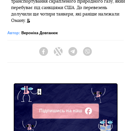
транспортування скрапленого природного газу, який
перебуває під санкціями США. До перевезень
долучили ще чотири танкери, які раніше належали
Оману.
Автор:
Вероніка Довганюк
Facebook
Twitter
Telegram
Viber
Підпишись на наш
Facebook