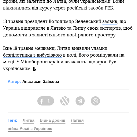
дрони, які залетіли до Латвії, були українськими. Вони
відхилилися від курсу через російські засоби РЕБ.
13 травня президент Володимир Зеленський
заявив
, що
Україна відправляє в Латвію та Литву своїх експертів, щоб
допомогти в захисті їхнього повітряного простору
Вже 18 травня мешканці Литви
виявили уламки
безпілотника з вибухівкою
в полі, його розмінували на
місці. У Міноборони країни вважають, що дрон був
українським.
Автор:
Анастасія Зайкова
1
Facebook
Twitter
Telegram
Viber
Теги:
Литва
Війна дронів
Латвія
війна Росії з Україною