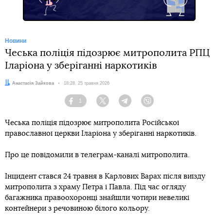
Новини
Чеська поліція підозрює митрополита РПЦ
Іларіона у зберіганні наркотиків
Автор:
Анастасія Зайкова
Дата:
18:28, 25 травня 2026
1
Facebook
Twitter
Telegram
Viber
Чеська поліція підозрює митрополита Російської
православної церкви Іларіона у зберіганні наркотиків.
Про це повідомили в телеграм-каналі митрополита.
Інцидент стався 24 травня в Карлових Варах після виїзду
митрополита з храму Петра і Павла. Під час огляду
багажника правоохоронці знайшли чотири невеликі
контейнери з речовиною білого кольору.