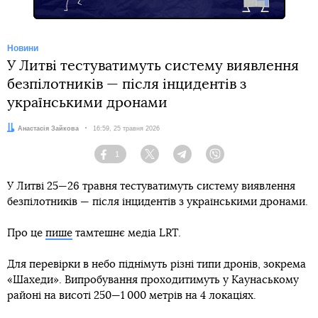
Новини
У Литві тестуватимуть систему виявлення
безпілотників — після інцидентів з
українськими дронами
Автор:
Анастасія Зайкова
Дата:
16:59, 25 травня 2026
1
Facebook
Twitter
Telegram
Viber
У Литві 25—26 травня тестуватимуть систему виявлення
безпілотників — після інцидентів з українськими дронами.
Про це
пише
тамтешнє медіа LRT.
Для перевірки в небо піднімуть різні типи дронів, зокрема
«Шахеди». Випробування проходитимуть у Каунаському
районі на висоті 250—1 000 метрів на 4 локаціях.