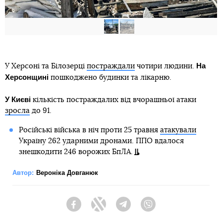
На
У Херсоні та Білозерці
постраждали
чотири людини.
Херсонщині
пошкоджено будинки та лікарню.
У Києві
кількість постраждалих від вчорашньої атаки
зросла
до 91.
Російські війська в ніч проти 25 травня
атакували
Україну 262 ударними дронами. ППО вдалося
знешкодити 246 ворожих БпЛА.
Автор:
Вероніка Довганюк
Facebook
Twitter
Telegram
Viber