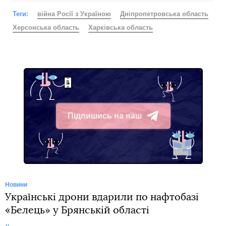
Теги:
війна Росії з Україною
Дніпропетровська область
Херсонська область
Харківська область
Підпишись на наш
Telegram
Новини
Українські дрони вдарили по нафтобазі
«Белець» у Брянській області