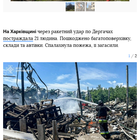
На Харківщині
через ракетний удар по Дергачах
постраждала
21 людина. Пошкоджено багатоповерхівку,
склади та автівки. Спалахнула пожежа, її загасили.
1
2