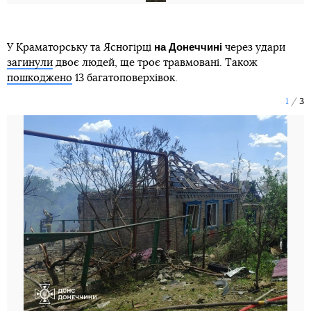
на Донеччині
У Краматорську та Ясногірці
через удари
загинули
двоє людей, ще троє травмовані. Також
пошкоджено
13 багатоповерхівок.
1
3