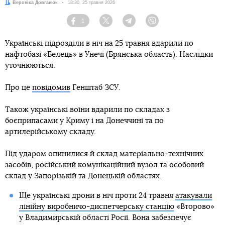
Автор:
Вероніка Довганюк
Дата:
18:30, 25 травня 2026
1
Facebook
Twitter
Telegram
Viber
Українські підрозділи в ніч на 25 травня вдарили по
нафтобазі «Белець» в Унечі (Брянська область). Наслідки
уточнюються.
Про це
повідомив
Генштаб ЗСУ.
Також українські воїни вдарили по складах з
боєприпасами у Криму і на Донеччині та по
артилерійському складу.
Під ударом опинилися й склад матеріально-технічних
засобів, російський комунікаційний вузол та особовий
склад у Запорізькій та Донецькій областях.
Ще українські дрони в ніч проти 24 травня
атакували
лінійну виробничо-диспетчерську станцію
«Второво»
у Владимирській області Росії. Вона забезпечує