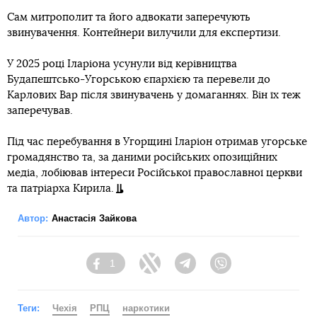
Сам митрополит та його адвокати заперечують
звинувачення. Контейнери вилучили для експертизи.
У 2025 році Іларіона усунули від керівництва
Будапештсько-Угорською єпархією та перевели до
Карлових Вар після звинувачень у домаганнях. Він їх теж
заперечував.
Під час перебування в Угорщині Іларіон отримав угорське
громадянство та, за даними російських опозиційних
медіа, лобіював інтереси Російської православної церкви
та патріарха Кирила.
Автор:
Анастасія Зайкова
1
Facebook
Twitter
Telegram
Viber
Теги:
Чехія
РПЦ
наркотики