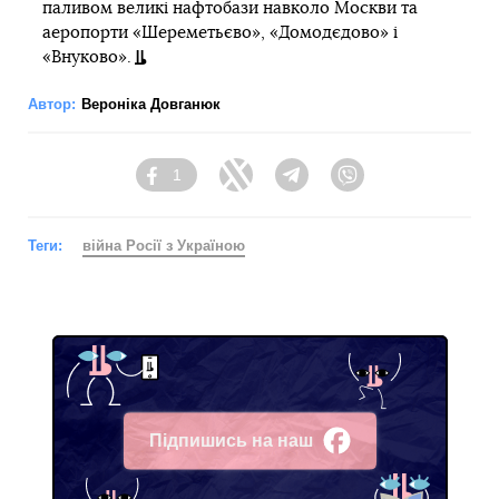
паливом великі нафтобази навколо Москви та
аеропорти «Шереметьєво», «Домодєдово» і
«Внуково».
Автор:
Вероніка Довганюк
1
Facebook
Twitter
Telegram
Viber
Теги:
війна Росії з Україною
Підпишись на наш
Facebook