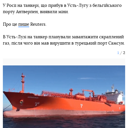
У Росії на танкері, що прибув в Усть-Лугу з бельгійського
порту Антверпен, виявили міни.
Про це
пише
Reuters.
В Усть-Лузі на танкер планували завантажити скраплений
газ, після чого він мав вирушити в турецький порт Самсун.
1
2