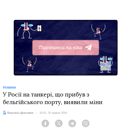
Підпишись на наш
Telegram
Новини
У Росії на танкері, що прибув з
бельгійського порту, виявили міни
Автор:
Вероніка Довганюк
Дата:
18:01, 25 травня 2026
Facebook
Twitter
Telegram
Viber