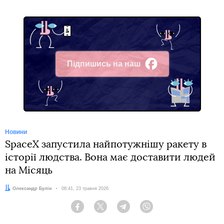
Підпишись на наш
Facebook
Новини
SpaceX запустила найпотужнішу ракету в
історії людства. Вона має доставити людей
на Місяць
Автор:
Олександр Булін
Дата:
08:41, 23 травня 2026
Facebook
Twitter
Telegram
Viber