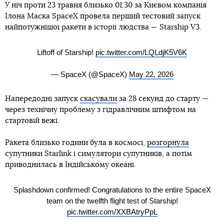
У ніч проти 23 травня близько 01:30 за Києвом компанія
Ілона Маска SpaceX провела перший тестовий запуск
найпотужнішої ракети в історії людства — Starship V3.
Liftoff of Starship!
pic.twitter.com/LQLdjK5V6K
— SpaceX (@SpaceX)
May 22, 2026
Напередодні запуск
скасували
за 28 секунд до старту —
через технічну проблему з гідравлічним штифтом на
стартовій вежі.
Ракета близько години була в космосі,
розгорнула
супутники Starlink і cимулятори супутників, а потім
приводнилась в Індійському океані.
Splashdown confirmed! Congratulations to the entire SpaceX
team on the twelfth flight test of Starship!
pic.twitter.com/XXBAtryPpL