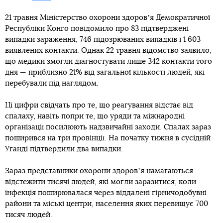
21 травня Міністерство охорони здоровʼя Демократичної
Республіки Конго повідомило про 83 підтверджені
випадки зараження, 746 підозрюваних випадків і 1 603
виявлених контакти. Однак 22 травня відомство заявило,
що медики змогли діагностувати лише 342 контакти того
дня — приблизно 21% від загальної кількості людей, які
перебували під наглядом.
Ці цифри свідчать про те, що реагування відстає від
спалаху, навіть попри те, що уряди та міжнародні
організації посилюють надзвичайні заходи. Спалах зараз
поширився на три провінції. На початку тижня в сусідній
Уганді підтвердили два випадки.
Зараз представники охорони здоровʼя намагаються
відстежити тисячі людей, які могли заразитися, коли
інфекція поширювалася через віддалені гірничодобувні
райони та міські центри, населення яких перевищує 700
тисяч людей.