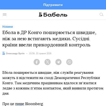
Підтримати
Facebook
Telegram
Twitter
Instagram
Меню
По
по
сай
Новини
Ебола в ДР Конго поширюється швидше,
ніж за нею встигають медики. Сусідні
країни ввели прикордонний контроль
Автор:
Олександр Булін
Дата:
10:59, 23 травня 2026
Facebook
Twitter
Telegram
Viber
Ебола поширюється швидше, ніж служби реагування
можуть її відстежити на сході Демократичної Республіки
Конго. Там медичним працівникам вдалося звʼязатися
ледве з кожним пʼятим контактом, який виявили протягом
дня.
Про це
пише
Bloomberg.