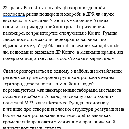
22 травня Всесвітня організаці охорони здоровʼя
оголосила
ризик поширення хвороби в ДРК як «дуже
високий», а в сусідній Уганді як «високий». Уганда
посилила прикордонний контроль і призупинила
пасажирське транспортне сполучення з Конго. Руанда
також посилила заходи перевірки та заявила, що
відмовлятиме у вʼїзді більшості іноземних мандрівників,
які нещодавно відвідали ДР Конго, а мешканці країни, які
повертаються, зіткнуться з обовʼязковим карантином.
Спалах розгортається в одному з найбільш нестабільних
регіонів світу, де озброєні групи контролюють великі
території, дороги погані, а мільйони людей
переміщуються між шахтарськими таборами, містами та
сусідніми країнами. Альянс, до складу якого входять
повстанці M23, яких підтримує Руанда, оголосив у
пʼятницю про створення власної структури реагування на
Еболу на контрольованій ним території та закликав
громади співпрацювати з медичними працівниками й
уникати політизації спалаху.