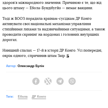
здоров’я міжнародного значення. Причиною є те, що від
цього штаму — Ебола-Бундібугйо — немає вакцини.
Тоді ж ВООЗ порадила країнам-сусідкам ДР Конго
активувати свої національні механізми управління
стихійними лихами та надзвичайними ситуаціями, а також
проводити скринінг на кордонах і головних внутрішніх
дорогах.
Нинішній спалах — 17-й в історії ДР Конго. Усі попередні,
окрім одного, спричинив штам Заїр.
Автор:
Олександр Булін
Facebook
Twitter
Telegram
Viber
Теги:
Ебола
ДР Конго