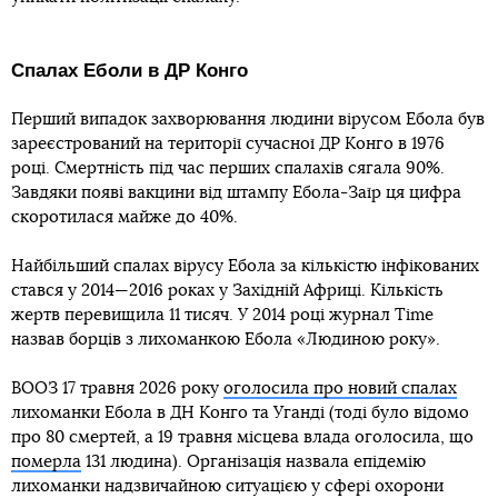
Спалах Еболи в ДР Конго
Перший випадок захворювання людини вірусом Ебола був
зареєстрований на території сучасної ДР Конго в 1976
році. Смертність під час перших спалахів сягала 90%.
Завдяки появі вакцини від штампу Ебола-Заїр ця цифра
скоротилася майже до 40%.
Найбільший спалах вірусу Ебола за кількістю інфікованих
стався у 2014—2016 роках у Західній Африці. Кількість
жертв перевищила 11 тисяч. У 2014 році журнал Time
назвав борців з лихоманкою Ебола «Людиною року».
ВООЗ 17 травня 2026 року
оголосила про новий спалах
лихоманки Ебола в ДH Конго та Уганді (тоді було відомо
про 80 смертей, а 19 травня місцева влада оголосила, що
померла
131 людина). Організація назвала епідемію
лихоманки надзвичайною ситуацією у сфері охорони