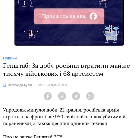
Підпишись на наш
Facebook
Новини
Генштаб: За добу росіяни втратили майже
тисячу військових і 68 артсистем
Автор:
Олександр Булін
Дата:
08:31, 23 травня 2026
Facebook
Twitter
Telegram
Viber
Упродовж минулої доби, 22 травня, російська армія
втратила на фронті ще 950 своїх військових убитими й
пораненими, а також десятки одиниць техніки.
Про це
звітує
Генштаб ЗСУ.