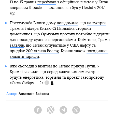
13 по 15 травня
перебував
з офіційним візитом у Китаї
вперше за 9 років — востаннє він був у Пекіні у 2017-
му.
Пресслужба Білого дому
повідомила
, що
на зустрічі
Трампа і лідера Китаю Сі Цзіньпіна сторони
домовилися, що Ормузьку протоку потрібно відкрити
для проходу суден з енергоносіями. Крім того, Трамп
заявляв
, що Китай купуватиме у США нафту та
придбає
200 літаків Boeing
. Країни також
погодились
знизити тарифи
.
Вже сьогодні з візитом до Китаю прибув Путін. У
Кремлі заявили, що серед ключових тем зустрічі
будуть енергетика, торгівля та проєкт газопроводу
«Сила Сибіру — 2»
.
Довідка
Автор:
Анастасія Зайкова
Facebook
Twitter
Telegram
Viber