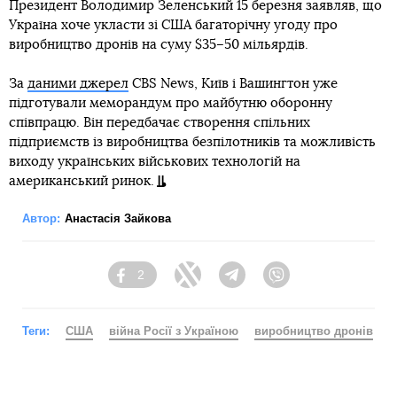
Президент Володимир Зеленський 15 березня заявляв, що
Україна хоче укласти зі США багаторічну угоду про
виробництво дронів на суму $35–50 мільярдів.
За
даними джерел
CBS News, Київ і Вашингтон уже
підготували меморандум про майбутню оборонну
співпрацю. Він передбачає створення спільних
підприємств із виробництва безпілотників та можливість
виходу українських військових технологій на
американський ринок.
Автор:
Анастасія Зайкова
2
Facebook
Twitter
Telegram
Viber
Теги:
США
війна Росії з Україною
виробництво дронів