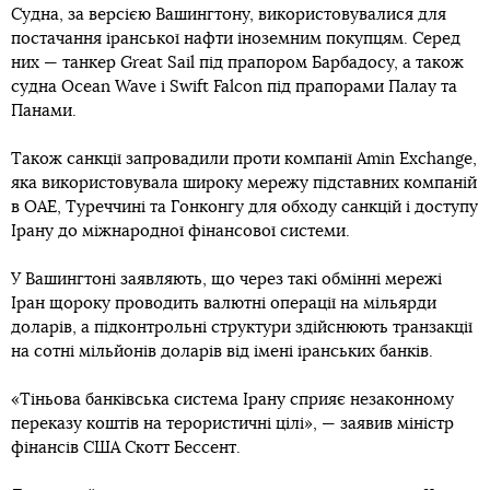
Судна, за версією Вашингтону, використовувалися для
постачання іранської нафти іноземним покупцям. Серед
них — танкер Great Sail під прапором Барбадосу, а також
судна Ocean Wave і Swift Falcon під прапорами Палау та
Панами.
Також санкції запровадили проти компанії Amin Exchange,
яка використовувала широку мережу підставних компаній
в ОАЕ, Туреччині та Гонконгу для обходу санкцій і доступу
Ірану до міжнародної фінансової системи.
У Вашингтоні заявляють, що через такі обмінні мережі
Іран щороку проводить валютні операції на мільярди
доларів, а підконтрольні структури здійснюють транзакції
на сотні мільйонів доларів від імені іранських банків.
«Тіньова банківська система Ірану сприяє незаконному
переказу коштів на терористичні цілі», — заявив міністр
фінансів США Скотт Бессент.