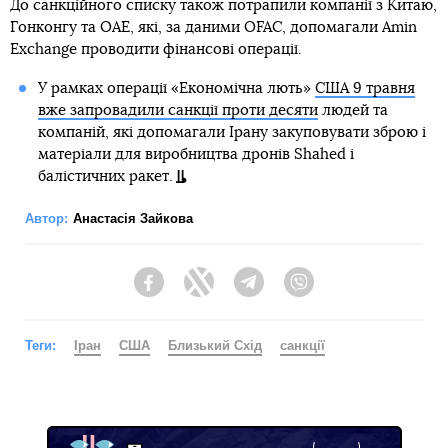
До санкційного списку також потрапили компанії з Китаю,
Гонконгу та ОАЕ, які, за даними OFAC, допомагали Amin
Exchange проводити фінансові операції.
У рамках операції «Економічна лють»
США 9 травня
вже запровадили санкції проти десяти
людей та
компаній, які допомагали Ірану закуповувати зброю і
матеріали для виробництва дронів Shahed і
балістичних ракет.
Автор:
Анастасія Зайкова
Facebook
Twitter
Telegram
Viber
Теги:
Іран
США
Близький Схід
санкції