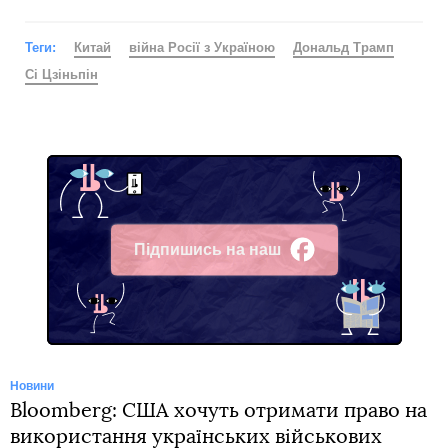
Теги:
Китай
війна Росії з Україною
Дональд Трамп
Сі Цзіньпін
Підпишись на наш
Facebook
Новини
Bloomberg: США хочуть отримати право на
використання українських військових