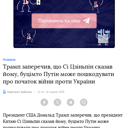
Підпишись на наш
Telegram
Новини
Трамп заперечив, що Сі Цзіньпін сказав
йому, буцімто Путін може пошкодувати
про початок війни проти України
Автор:
Анастасія Зайкова
Дата:
21:10, 19 травня 2026
Facebook
Twitter
Telegram
Viber
Президент США Дональд Трамп заперечив, що президент
Китаю Сі Цзіньпін сказав йому, буцімто Путін може
пошкодувати про початок війни проти України.