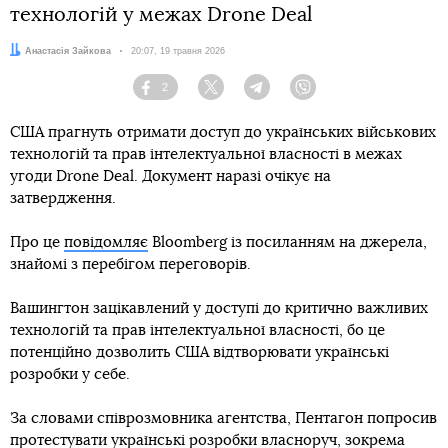
технологій у межах Drone Deal
Автор:
Анастасія Зайкова
Дата:
20:07, 19 травня 2026
2
Facebook
Twitter
Telegram
Viber
США прагнуть отримати доступ до українських військових
технологій та прав інтелектуальної власності в межах
угоди Drone Deal. Документ наразі очікує на
затвердження.
Про це
повідомляє
Bloomberg із посиланням на джерела,
знайомі з перебігом переговорів.
Вашингтон зацікавлений у доступі до критично важливих
технологій та прав інтелектуальної власності, бо це
потенційно дозволить США відтворювати українські
розробки у себе.
За словами співрозмовника агентства, Пентагон попросив
протестувати українські розробки власноруч, зокрема