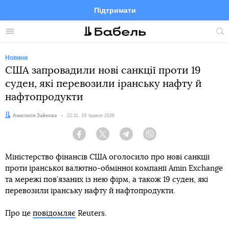
Підтримати
Facebook
Telegram
Twitter
Instagram
Меню
По
по
сай
Новини
США запровадили нові санкції проти 19
суден, які перевозили іранську нафту й
нафтопродукти
Автор:
Анастасія Зайкова
Дата:
22:11, 19 травня 2026
Facebook
Twitter
Telegram
Viber
Міністерство фінансів США оголосило про нові санкції
проти іранської валютно-обмінної компанії Amin Exchange
та мережі пов’язаних із нею фірм, а також 19 суден, які
перевозили іранську нафту й нафтопродукти.
Про це
повідомляє
Reuters.