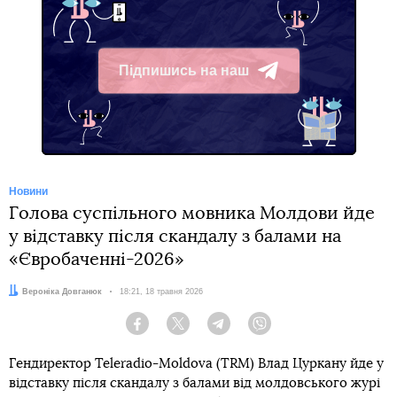
Підпишись на наш
Telegram
Новини
Голова суспільного мовника Молдови йде
у відставку після скандалу з балами на
«Євробаченні-2026»
Автор:
Вероніка Довганюк
Дата:
18:21, 18 травня 2026
Facebook
Twitter
Telegram
Viber
Гендиректор Teleradio-Moldova (TRM) Влад Цуркану йде у
відставку після скандалу з балами від молдовського журі