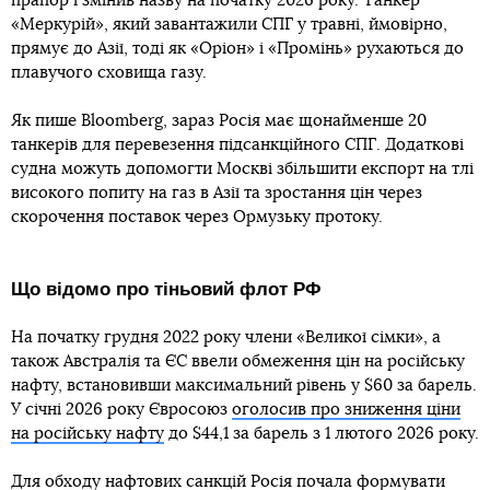
прапор і змінив назву на початку 2026 року. Танкер
«Меркурій», який завантажили СПГ у травні, ймовірно,
прямує до Азії, тоді як «Оріон» і «Промінь» рухаються до
плавучого сховища газу.
Як пише Bloomberg, зараз Росія має щонайменше 20
танкерів для перевезення підсанкційного СПГ. Додаткові
судна можуть допомогти Москві збільшити експорт на тлі
високого попиту на газ в Азії та зростання цін через
скорочення поставок через Ормузьку протоку.
Що відомо про тіньовий флот РФ
На початку грудня 2022 року члени «Великої сімки», а
також Австралія та ЄС ввели обмеження цін на російську
нафту, встановивши максимальний рівень у $60 за барель.
У січні 2026 року Євросоюз
оголосив про зниження ціни
на російську нафту
до $44,1 за барель з 1 лютого 2026 року.
Для обходу нафтових санкцій Росія
почала формувати