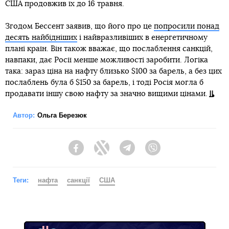
США продовжив їх до 16 травня.
Згодом Бессент заявив, що його про це
попросили понад
десять найбідніших
і найвразливіших в енергетичному
плані країн. Він також вважає, що послаблення санкцій,
навпаки, дає Росії менше можливості заробити. Логіка
така: зараз ціна на нафту близько $100 за барель, а без цих
послаблень була б $150 за барель, і тоді Росія могла б
продавати іншу свою нафту за значно вищими цінами.
Автор:
Ольга Березюк
Facebook
Twitter
Telegram
Viber
Теги:
нафта
санкції
США