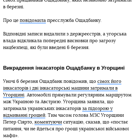
сімох працівників Ощадбанку, яких незаконно затримали
в березні.
Про це
повідомила
пресслужба Ощадбанку.
Відповідні записи видалили з держреєстрів, а угорська
влада відкликала попередні висновки про загрозу
нацбезпеці, які були введені 6 березня.
Викрадення інкасаторів Ощадбанку в Угорщині
Уночі 6 березня Ощадбанк повідомив, що
сімох його
інкасаторів і дві інкасаторські машини затримали в
Угорщині
. Автомобілі прямували регулярним маршрутом
між Україною та Австрією. Угорщина заявила, що
затримала українських інкасаторів
за підозрою у
відмиванні грошей
. Тим часом голова МЗС Угорщини
Петер Сіярто,
коментуючи
ситуацію, сказав, що «постає
питання, чи не йдеться про гроші української військової
мафії».