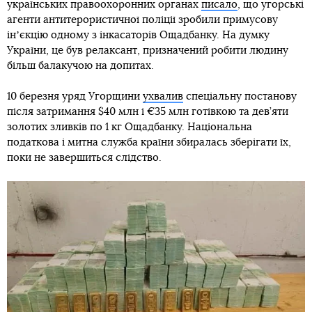
українських правоохоронних органах
писало
, що угорські
агенти антитерористичної поліції зробили примусову
інʼєкцію одному з інкасаторів Ощадбанку. На думку
України, це був релаксант, призначений робити людину
більш балакучою на допитах.
10 березня уряд Угорщини
ухвалив
спеціальну постанову
після затримання $40 млн і €35 млн готівкою та дев’яти
золотих зливків по 1 кг Ощадбанку. Національна
податкова і митна служба країни збиралась зберігати їх,
поки не завершиться слідство.