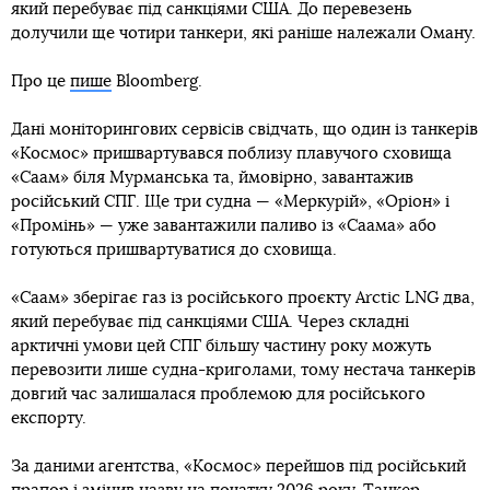
який перебуває під санкціями США. До перевезень
долучили ще чотири танкери, які раніше належали Оману.
Про це
пише
Bloomberg.
Дані моніторингових сервісів свідчать, що один із танкерів
«Космос» пришвартувався поблизу плавучого сховища
«Саам» біля Мурманська та, ймовірно, завантажив
російський СПГ. Ще три судна — «Меркурій», «Оріон» і
«Промінь» — уже завантажили паливо із «Саама» або
готуються пришвартуватися до сховища.
«Саам» зберігає газ із російського проєкту Arctic LNG два,
який перебуває під санкціями США. Через складні
арктичні умови цей СПГ більшу частину року можуть
перевозити лише судна-криголами, тому нестача танкерів
довгий час залишалася проблемою для російського
експорту.
За даними агентства, «Космос» перейшов під російський