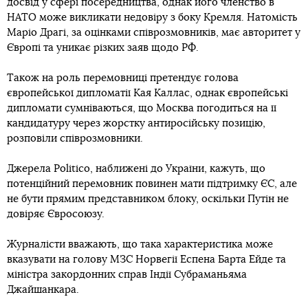
досвід у сфері посередництва, однак його членство в
НАТО може викликати недовіру з боку Кремля. Натомість
Маріо Драгі, за оцінками співрозмовників, має авторитет у
Європі та уникає різких заяв щодо РФ.
Також на роль перемовниці претендує голова
європейської дипломатії Кая Каллас, однак європейські
дипломати сумніваються, що Москва погодиться на її
кандидатуру через жорстку антиросійську позицію,
розповіли співрозмовники.
Джерела Politico, наближені до України, кажуть, що
потенційний перемовник повинен мати підтримку ЄС, але
не бути прямим представником блоку, оскільки Путін не
довіряє Євросоюзу.
Журналісти вважають, що така характеристика може
вказувати на голову МЗС Норвегії Еспена Барта Ейде та
міністра закордонних справ Індії Субраманьяма
Джайшанкара.