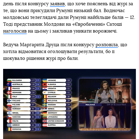
день після конкурсу
заявив
, що хоче пояснень від журі за
те, що вони присудили Румунії низький бал. Водночас
молдовські телеглядачі дали Румунії найбільше балів — 12.
Тоді представник Молдови на «Євробаченні» Сатоші
наголосив
на цьому і закликав уникати ворожнечі.
Ведуча Маргарита Друца після конкурсу
розповіла
, що
хотіла відмовитися оголошувати результати, бо її
шокувало рішення журі про бали.