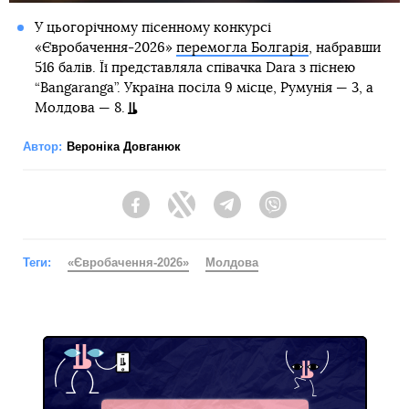
У цьогорічному пісенному конкурсі
«Євробачення-2026»
перемогла Болгарія
, набравши
516 балів. Її представляла співачка Dara з піснею
“Bangaranga”. Україна посіла 9 місце, Румунія — 3, а
Молдова — 8.
Автор:
Вероніка Довганюк
Facebook
Twitter
Telegram
Viber
Теги:
«Євробачення-2026»
Молдова