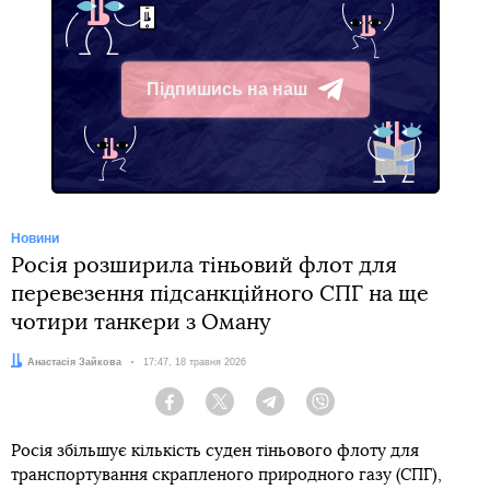
Підпишись на наш
Telegram
Новини
Росія розширила тіньовий флот для
перевезення підсанкційного СПГ на ще
чотири танкери з Оману
Автор:
Анастасія Зайкова
Дата:
17:47, 18 травня 2026
Facebook
Twitter
Telegram
Viber
Росія збільшує кількість суден тіньового флоту для
транспортування скрапленого природного газу (СПГ),