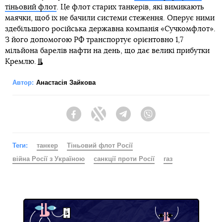
тіньовий флот
. Це флот старих танкерів, які вимикають
маячки, щоб їх не бачили системи стеження. Оперує ними
здебільшого російська державна компанія «Сучкомфлот».
З його допомогою РФ транспортує орієнтовно 1,7
мільйона барелів нафти на день, що дає великі прибутки
Кремлю.
Автор:
Анастасія Зайкова
Facebook
Twitter
Telegram
Viber
Теги:
танкер
Тіньовий флот Росії
війна Росії з Україною
санкції проти Росії
газ