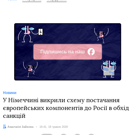
Підпишись на наш
Facebook
Новини
У Німеччині викрили схему постачання
європейських компонентів до Росії в обхід
санкцій
Автор:
Анастасія Зайкова
Дата:
16:41, 18 травня 2026