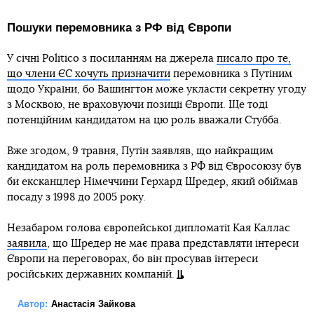
Пошуки перемовника з РФ від Європи
У січні Politico з посиланням на джерела
писало про те,
що члени ЄС хочуть призначити
перемовника з Путіним
щодо України, бо Вашингтон може укласти секретну угоду
з Москвою, не враховуючи позиції Європи. Ще тоді
потенційним кандидатом на цю роль вважали Стубба.
Вже згодом, 9 травня, Путін заявляв, що найкращим
кандидатом на роль перемовника з РФ від Євросоюзу був
би ексканцлер Німеччини Герхард Шредер, який обіймав
посаду з 1998 до 2005 року.
Незабаром голова європейської дипломатії Кая Каллас
заявила
, що Шредер не має права представляти інтереси
Європи на переговорах, бо він просував інтереси
російських державних компаній.
Автор:
Анастасія Зайкова