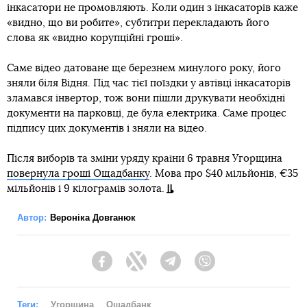
інкасатори не промовляють. Коли один з інкасаторів каже
«видно, що ви робите», субтитри перекладають його
слова як «видно корупційні гроші».
Саме відео датоване ще березнем минулого року, його
зняли біля Відня. Під час тієї поїздки у автівці інкасаторів
зламався інвертор, тож вони пішли друкувати необхідні
документи на парковці, де була електрика. Саме процес
підпису цих документів і зняли на відео.
Після виборів та зміни уряду країни 6 травня Угорщина
повернула гроші Ощадбанку
. Мова про $40 мільйонів, €35
мільйонів і 9 кілограмів золота.
Автор:
Вероніка Довганюк
Facebook
Twitter
Telegram
Viber
Теги:
Угорщина
Ощадбанк