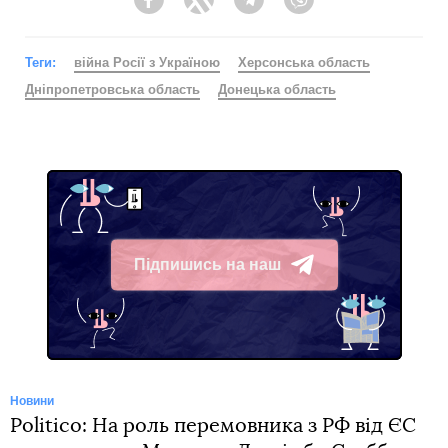
Facebook
Twitter
Telegram
Viber
Теги:
війна Росії з Україною
Херсонська область
Дніпропетровська область
Донецька область
Підпишись на наш
Telegram
Новини
Politico: На роль перемовника з РФ від ЄС