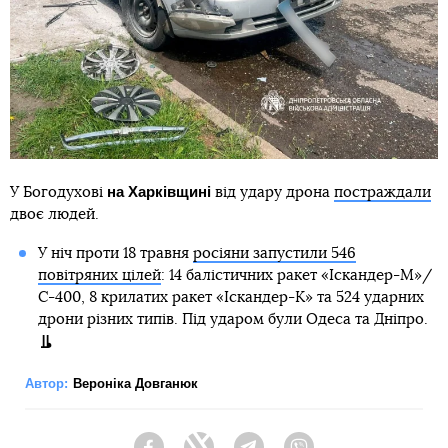
на Харківщині
У Богодухові
від удару дрона
постраждали
двоє людей.
У ніч проти 18 травня
росіяни запустили 546
повітряних цілей
: 14 балістичних ракет «Іскандер-М»/
С-400, 8 крилатих ракет «Іскандер-К» та 524 ударних
дрони різних типів. Під ударом були Одеса та Дніпро.
Автор:
Вероніка Довганюк