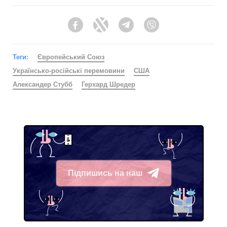
Facebook
Twitter
Telegram
Viber
Теги:
Європейський Союз
Українсько-російські перемовини
США
Александер Стубб
Герхард Шредер
Підпишись на наш
Telegram