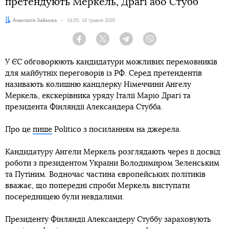
претендують Меркель, Драгі або Стубб
Автор:
Анастасія Зайкова
Дата:
19:05, 18 травня 2026
Facebook
Twitter
Telegram
Viber
У ЄС обговорюють кандидатури можливих перемовників
для майбутніх переговорів із РФ. Серед претендентів
називають колишню канцлерку Німеччини Ангелу
Меркель, екскерівника уряду Італії Маріо Драгі та
президента Фінляндії Александера Стубба.
Про це
пише
Politico з посиланням на джерела.
Кандидатуру Ангели Меркель розглядають через її досвід
роботи з президентом України Володимиром Зеленським
та Путіним. Водночас частина європейських політиків
вважає, що попередні спроби Меркель виступати
посередницею були невдалими.
Президенту Фінляндії Александеру Стуббу зараховують