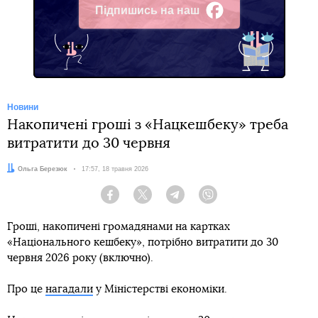
Підпишись на наш
Facebook
Новини
Накопичені гроші з «Нацкешбеку» треба
витратити до 30 червня
Автор:
Ольга Березюк
Дата:
17:57, 18 травня 2026
Facebook
Twitter
Telegram
Viber
Гроші, накопичені громадянами на картках
«Національного кешбеку», потрібно витратити до 30
червня 2026 року (включно).
Про це
нагадали
у Міністерстві економіки.