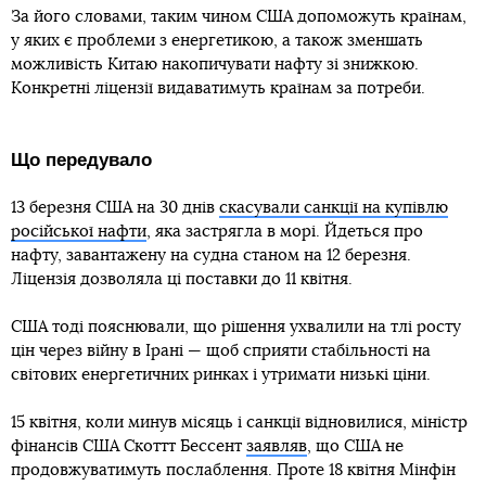
За його словами, таким чином США допоможуть країнам,
у яких є проблеми з енергетикою, а також зменшать
можливість Китаю накопичувати нафту зі знижкою.
Конкретні ліцензії видаватимуть країнам за потреби.
Що передувало
13 березня США на 30 днів
скасували санкції на купівлю
російської нафти
, яка застрягла в морі. Йдеться про
нафту, завантажену на судна станом на 12 березня.
Ліцензія дозволяла ці поставки до 11 квітня.
США тоді пояснювали, що рішення ухвалили на тлі росту
цін через війну в Ірані — щоб сприяти стабільності на
світових енергетичних ринках і утримати низькі ціни.
15 квітня, коли минув місяць і санкції відновилися, міністр
фінансів США Скоттт Бессент
заявляв
, що США не
продовжуватимуть послаблення. Проте 18 квітня Мінфін