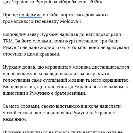
для України та Румунії на «Євробаченні-2026».
Про це
повідомив
онлайн-портал молдовського
громадського телеканалу Мoldova 1.
Відповідну заяву Цуркану надіслав до наглядової ради
TRM. За його словами, коли журі поставило три бали
Румунії і не дало жодного балу Україні, вони не врахували
стосунки з цими країнами.
Цуркану додав, що керівництво мовника дистанціювалося
від рішень журі, хоча відповідальні за результати
голосування саме суспільний мовник та його керівництво.
Він підкреслив, що ставлення до України не є нульовим, а
відносини з Румунією є братерськими.
За його словами, своєю відставкою він хоче надіслати
чіткий сигнал, що ставлення до Румунії та України є
незмінним.
Цуркану залишиться на посаді, поки наглядова рада не