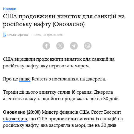
Новини
США продовжили виняток для санкцій на
російську нафту (Оновлено)
Автор:
Ольга Березюк
Дата:
18:57, 18 травня 2026
Facebook
Twitter
Telegram
Viber
США вирішили продовжити виняток для санкцій на
російську нафту, яку перевозять морем.
Про це
пише
Reuters з посиланням на джерела.
Термін дії цього винятку сплив 16 травня. Джерела
агентства кажуть, що його продовжать ще на 30 днів.
Оновлено (20:00)
Міністр фінансів США Скотт Бессент
підтвердив
, що США продовжили виняток із санкцій на
російську нафту, яка застрягла в морі, ще на 30 днів.