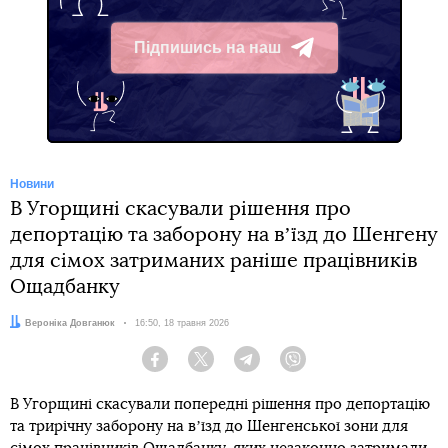
Підпишись на наш
Telegram
Новини
В Угорщині скасували рішення про
депортацію та заборону на вʼїзд до Шенгену
для сімох затриманих раніше працівників
Ощадбанку
Автор:
Вероніка Довганюк
Дата:
16:50, 18 травня 2026
Facebook
Twitter
Telegram
Viber
В Угорщині скасували попередні рішення про депортацію
та трирічну заборону на вʼїзд до Шенгенської зони для