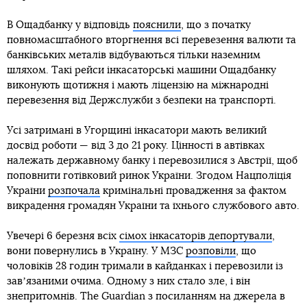
В Ощадбанку у відповідь
пояснили
, що з початку
повномасштабного вторгнення всі перевезення валюти та
банківських металів відбуваються тільки наземним
шляхом. Такі рейси інкасаторські машини Ощадбанку
виконують щотижня і мають ліцензію на міжнародні
перевезення від Держслужби з безпеки на транспорті.
Усі затримані в Угорщині інкасатори мають великий
досвід роботи — від 3 до 21 року. Цінності в автівках
належать державному банку і перевозилися з Австрії, щоб
поповнити готівковий ринок України. Згодом Нацполіція
України
розпочала
кримінальні провадження за фактом
викрадення громадян України та їхнього службового авто.
Увечері 6 березня всіх
сімох інкасаторів депортували
,
вони повернулись в Україну. У МЗС
розповіли
, що
чоловіків 28 годин тримали в кайданках і перевозили із
завʼязаними очима. Одному з них стало зле, і він
знепритомнів. The Guardian з посиланням на джерела в