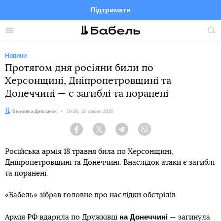
Підтримати
Facebook
Telegram
Twitter
Instagram
Меню
По
по
сай
Новини
Протягом дня росіяни били по
Херсонщині, Дніпропетровщині та
Донеччині — є загиблі та поранені
Автор:
Вероніка Довганюк
Дата:
19:08, 18 травня 2026
Facebook
Twitter
Telegram
Viber
Російська армія 18 травня била по Херсонщині,
Дніпропетровщині та Донеччині. Внаслідок атаки є загиблі
та поранені.
«Бабель» зібрав головне про наслідки обстрілів.
на Донеччині
Армія РФ
вдарила
по Дружківці
— загинула