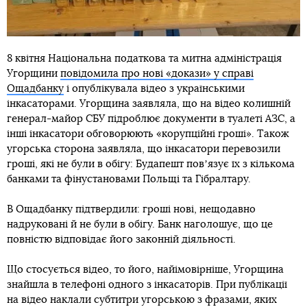
8 квітня Національна податкова та митна адміністрація
Угорщини
повідомила про нові «докази» у справі
Ощадбанку
і опублікувала відео з українськими
інкасаторами. Угорщина заявляла, що на відео колишній
генерал-майор СБУ підроблює документи в туалеті АЗС, а
інші інкасатори обговорюють «корупційні гроші». Також
угорська сторона заявляла, що інкасатори перевозили
гроші, які не були в обігу: Будапешт повʼязує їх з кількома
банками та фінустановами Польщі та Гібралтару.
В Ощадбанку підтвердили: гроші нові, нещодавно
надруковані й не були в обігу. Банк наголошує, що це
повністю відповідає його законній діяльності.
Що стосується відео, то його, найімовірніше, Угорщина
знайшла в телефоні одного з інкасаторів. При публікації
на відео наклали субтитри угорською з фразами, яких