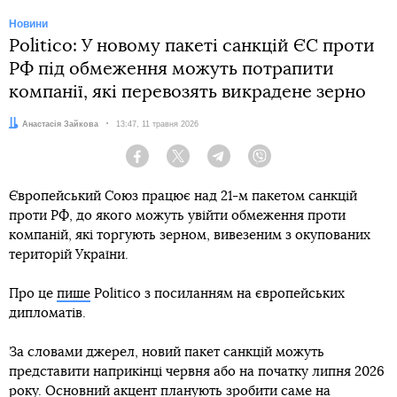
Новини
Politico: У новому пакеті санкцій ЄС проти
РФ під обмеження можуть потрапити
компанії, які перевозять викрадене зерно
Автор:
Анастасія Зайкова
Дата:
13:47, 11 травня 2026
Facebook
Twitter
Telegram
Viber
Європейський Союз працює над 21-м пакетом санкцій
проти РФ, до якого можуть увійти обмеження проти
компаній, які торгують зерном, вивезеним з окупованих
територій України.
Про це
пише
Politico з посиланням на європейських
дипломатів.
За словами джерел, новий пакет санкцій можуть
представити наприкінці червня або на початку липня 2026
року. Основний акцент планують зробити саме на