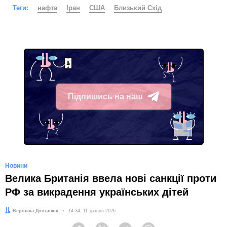
Теги:
нафта
Іран
США
Близький Схід
Підпишись на наш
Telegram
Новини
Велика Британія ввела нові санкції проти
РФ за викрадення українських дітей
Автор:
Вероніка Довганюк
Дата:
14:34, 11 травня 2026