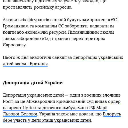
напіввійськову підготовку та участь у заходах, що
прославляють російську агресію.
Активи всіх фігурантів санкцій будуть заморожені в ЄС.
Громадянам та компаніям ЄС заборонять надавати їм
кошти або економічні ресурси. Підсанкційним людям
також заборонено в’їзд і транзит через територію
Євросоюзу.
Цього ж дня аналогічні санкції
за депортацію українських
дітей ввела і Британія
.
Депортація дітей України
Депортація українських дітей — один з воєнних злочинів
Росії, за це Міжнародний кримінальний суд
видав ордер
на арешт Путіна та дитячого омбудсмана РФ Марії
Львової-Бєлової
. Україна також має докази, що
Білорусь
бере участь у депортації українських дітей
.