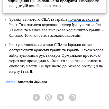
підвищення цін на пальне та продукти
. Розбираємо
наслідки дій «стабільного генія»
Зранку 28 лютого США та Ізраїль
почали атакувати
Іран. Тоді загинув верховний лідер Ірану аятола Алі
Хаменеї та майже все військове керівництво країни —
близько 40 ключових високопосадовців.
Іран у відповідь на атаки США та Ізраїлю почав
обстрілювати арабські країни та Ізраїль. Також через
війну зупинився рух танкерів Ормузькою протокою,
через яку проходила майже пʼята частина світового
експорту нафти. Це призвело до різкого росту цін на
нафту і газ.
Автор:
Анастасія Зайкова
Facebook
Twitter
Telegram
Viber