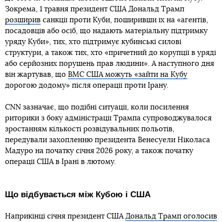
Зокрема, 1 травня президент США Дональд Трамп
розширив
санкції проти Куби, поширивши їх на «агентів,
посадовців або осіб, що надають матеріальну підтримку
уряду Куби», тих, хто підтримує кубинські силові
структури, а також тих, хто «причетний до корупції в уряді
або серйозних порушень прав людини». А наступного дня
він жартував, що
ВМС США можуть «зайти на Кубу
дорогою додому» після операції проти Ірану.
CNN зазначає, що подібні ситуації, коли посилення
риторики з боку адміністрації Трампа супроводжувалося
зростанням кількості розвідувальних польотів,
передували захопленню президента Венесуели Ніколаса
Мадуро на початку січня 2026 року, а також початку
операції США в Ірані в лютому.
Що відбувається між Кубою і США
Наприкінці січня президент США
Дональд Трамп оголосив