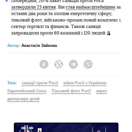
Попередній, 20-й пакет санкцій проти Росії
затвердили 23 квітня
. Він
став наймасштабнішим
за
останні два роки та охопив енергетичну сферу,
тіньовий флот, військово-промисловий комплекс і
сектор торгівлі та фінансів. Також санкції
запровадили проти 60 компаній і 120 людей.
Автор:
Анастасія Зайкова
Facebook
Twitter
Telegram
Viber
Теги:
санкції проти Росії
війна Росії з Україною
Європейський Союз
Тіньовий флот Росії
зерно
депортація дітей