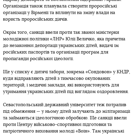
Організація також планувала створити проросійські
організації у Вірменії та вплинути на зміну влади на
користь проросійських діячів.
Окрім того, санкції ввели проти так званої міністерки
молодіжної політики «ЛНР» Юлії Величко, яка причетна
до незаконної депортації українських дітей, видачі їм
російських паспортів та організації програм для
пропаганди російської ідеології.
Ще у списку є дитячі табори, зокрема «Сондовон» у КНДР,
куди відправляють дітей з тимчасово окупованих
територій, і медичні заклади, які використовують для
утримання українських дітей під виглядом оздоровлення.
Севастопольський державний університет теж потрапив
під обмеження — у ньому дітей залучають до мілітаризації
та займаються ідеологічною обробкою. Ще санкції ввели
проти Центру військово-спортивної підготовки та
патріотичного виховання молоді «Воїн». Там українські