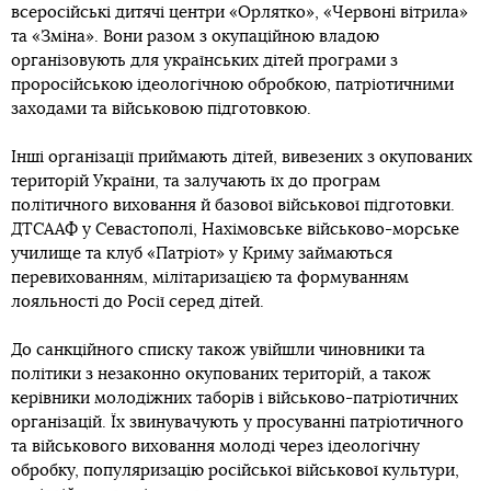
всеросійські дитячі центри «Орлятко», «Червоні вітрила»
та «Зміна». Вони разом з окупаційною владою
організовують для українських дітей програми з
проросійською ідеологічною обробкою, патріотичними
заходами та військовою підготовкою.
Інші організації приймають дітей, вивезених з окупованих
територій України, та залучають їх до програм
політичного виховання й базової військової підготовки.
ДТСААФ у Севастополі, Нахімовське військово-морське
училище та клуб «Патріот» у Криму займаються
перевихованням, мілітаризацією та формуванням
лояльності до Росії серед дітей.
До санкційного списку також увійшли чиновники та
політики з незаконно окупованих територій, а також
керівники молодіжних таборів і військово-патріотичних
організацій. Їх звинувачують у просуванні патріотичного
та військового виховання молоді через ідеологічну
обробку, популяризацію російської військової культури,