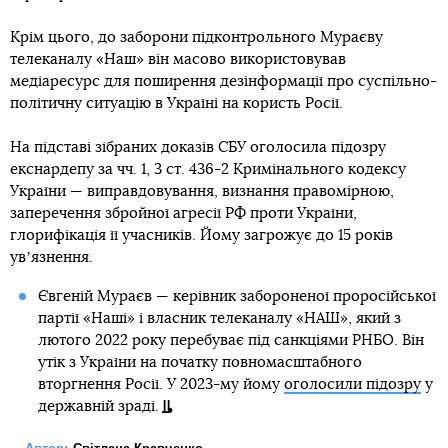
Крім цього, до заборони підконтрольного Мураєву
телеканалу «Наш» він масово використовував
медіаресурс для поширення дезінформації про суспільно-
політичну ситуацію в Україні на користь Росії.
На підставі зібраних доказів СБУ оголосила підозру
екснардепу за чч. 1, 3 ст. 436-2 Кримінального кодексу
України — виправдовування, визнання правомірною,
заперечення збройної агресії РФ проти України,
глорифікація її учасників. Йому загрожує до 15 років
увʼязнення.
Євгеній Мураєв — керівник забороненої проросійської
партії «Наші» і власник телеканалу «НАШ», який з
лютого 2022 року перебуває під санкціями РНБО. Він
утік з України на початку повномасштабного
вторгнення Росії. У 2023-му йому
оголосили підозру
у
державній зраді.