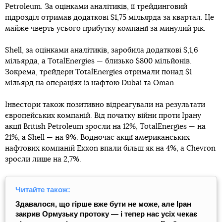
Petroleum. За оцінками аналітиків, її трейдинговий
підрозділ отримав додаткові $1,75 мільярда за квартал. Це
майже чверть усього прибутку компанії за минулий рік.
Shell, за оцінками аналітиків, заробила додаткові $,1,6
мільярда, а TotalEnergies — близько $800 мільйонів.
Зокрема, трейдери TotalEnergies отримали понад $1
мільярд на операціях із нафтою Dubai та Oman.
Інвестори також позитивно відреагували на результати
європейських компаній. Від початку війни проти Ірану
акції British Petroleum зросли на 12%, TotalEnergies — на
21%, а Shell — на 9%. Водночас акції американських
нафтових компаній Exxon впали більш як на 4%, а Chevron
зросли лише на 2,7%.
Читайте також:
Здавалося, що гірше вже бути не може, але Іран
закрив Ормузьку протоку — і тепер нас усіх чекає