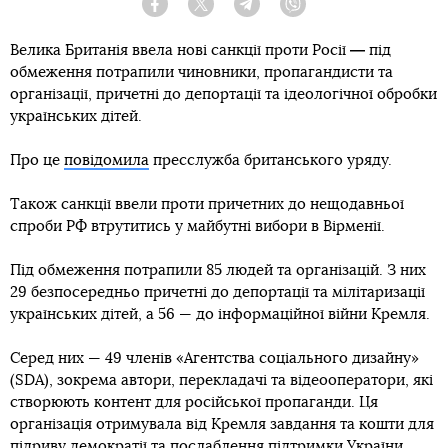
Facebook
Twitter
Telegram
Viber
—
Велика Британія ввела нові санкції проти Росії
під
обмеження потрапили чиновники, пропагандисти та
організації, причетні до депортації та ідеологічної обробки
українських дітей.
Про це
повідомила
пресслужба британського уряду.
Також санкції ввели проти причетних до нещодавньої
спроби РФ втрутитись у майбутні вибори в Вірменії.
Під обмеження потрапили 85 людей та організацій. З них
29 безпосередньо причетні до депортації та мілітаризації
українських дітей, а 56 — до інформаційної війни Кремля.
Серед них — 49 членів «Агентства соціального дизайну»
(SDA), зокрема автори, перекладачі та відеооператори, які
створюють контент для російської пропаганди. Ця
організація отримувала від Кремля завдання та кошти для
підриву демократії та послаблення підтримки України.