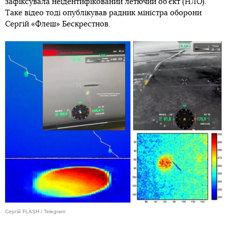
зафіксувала неідентифікований летючий об’єкт (НЛО).
Таке відео тоді опублікував радник міністра оборони
Сергій «Флеш» Бескрестнов.
Сергій FLASH / Telegram