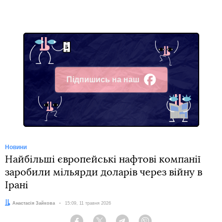
Підпишись на наш
Facebook
Новини
Найбільші європейські нафтові компанії
заробили мільярди доларів через війну в
Ірані
Автор:
Анастасія Зайкова
Дата:
15:09, 11 травня 2026