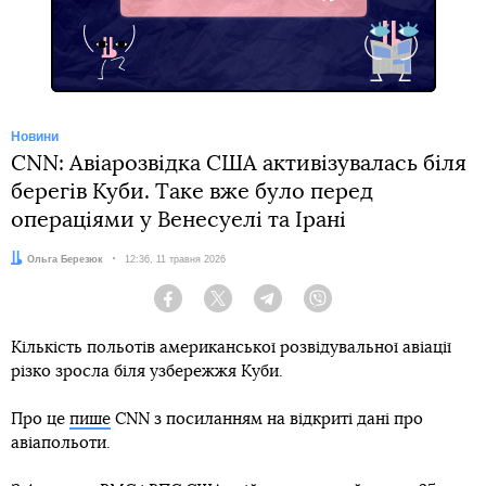
Facebook
Новини
CNN: Авіарозвідка США активізувалась біля
берегів Куби. Таке вже було перед
операціями у Венесуелі та Ірані
Автор:
Ольга Березюк
Дата:
12:36, 11 травня 2026
Facebook
Twitter
Telegram
Viber
Кількість польотів американської розвідувальної авіації
різко зросла біля узбережжя Куби.
Про це
пише
СNN з посиланням на відкриті дані про
авіапольоти.