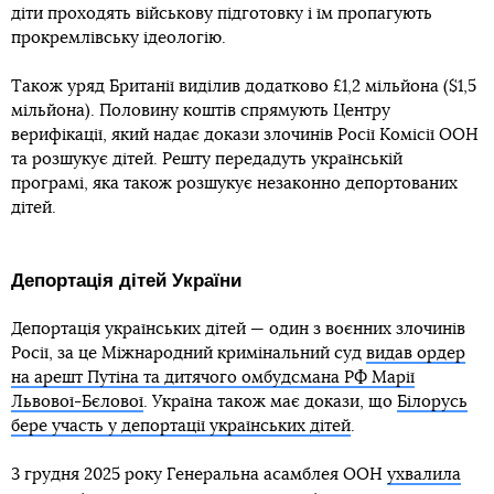
діти проходять військову підготовку і їм пропагують
прокремлівську ідеологію.
Також уряд Британії виділив додатково £1,2 мільйона ($1,5
мільйона). Половину коштів спрямують Центру
верифікації, який надає докази злочинів Росії Комісії ООН
та розшукує дітей. Решту передадуть українській
програмі, яка також розшукує незаконно депортованих
дітей.
Депортація дітей України
Депортація українських дітей — один з воєнних злочинів
Росії, за це Міжнародний кримінальний суд
видав ордер
на арешт Путіна та дитячого омбудсмана РФ Марії
Львової-Бєлової
. Україна також має докази, що
Білорусь
бере участь у депортації українських дітей
.
3 грудня 2025 року Генеральна асамблея ООН
ухвалила