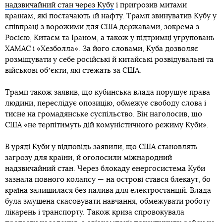
надзвичайний стан через Кубу
і пригрозив митами
країнам, які постачають їй нафту. Трамп звинуватив Кубу у
співпраці з ворожими для США державами, зокрема з
Росією, Китаєм та Іраном, а також у підтримці угруповань
ХАМАС і «Хезболла». За його словами, Куба дозволяє
розміщувати у себе російські й китайські розвідувальні та
військові обʼєкти, які стежать за США.
Трамп також заявив, що кубинська влада порушує права
людини, переслідує опозицію, обмежує свободу слова і
тисне на громадянське суспільство. Він наголосив, що
США «не терпітимуть дій комуністичного режиму Куби».
В уряді Куби у відповідь заявили, що США становлять
загрозу для країни, й оголосили міжнародний
надзвичайний стан. Через блокаду енергосистема Куби
зазнала повного колапсу — на острові стався блекаут, бо
країна залишилася без палива для електростанцій. Влада
була змушена скасовувати навчання, обмежувати роботу
лікарень і транспорту. Також криза спровокувала