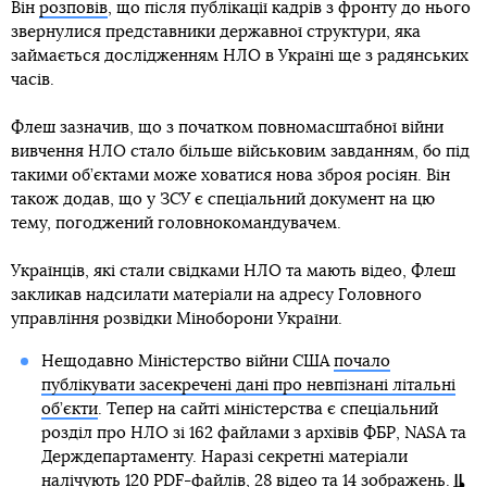
Він
розповів
, що після публікації кадрів з фронту до нього
звернулися представники державної структури, яка
займається дослідженням НЛО в Україні ще з радянських
часів.
Флеш зазначив, що з початком повномасштабної війни
вивчення НЛО стало більше військовим завданням, бо під
такими об’єктами може ховатися нова зброя росіян. Він
також додав, що у ЗСУ є спеціальний документ на цю
тему, погоджений головнокомандувачем.
Українців, які стали свідками НЛО та мають відео, Флеш
закликав надсилати матеріали на адресу Головного
управління розвідки Міноборони України.
Нещодавно Міністерство війни США
почало
публікувати засекречені дані про невпізнані літальні
об’єкти
. Тепер на сайті міністерства є спеціальний
розділ про НЛО зі 162 файлами з архівів ФБР, NASA та
Держдепартаменту. Наразі секретні матеріали
налічують 120 PDF-файлів, 28 відео та 14 зображень.