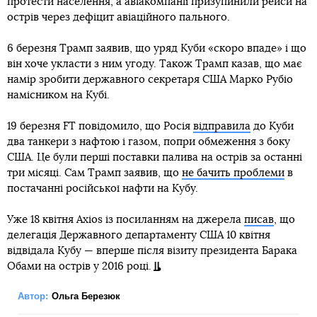
протести населення, а авіакомпанії призупинили рейси на
острів через дефіцит авіаційного пального.
6 березня Трамп заявив, що уряд Куби «скоро впаде» і що
він хоче укласти з ним угоду. Також Трамп казав, що має
намір зробити державного секретаря США Марко Рубіо
намісником на Кубі.
19 березня FT повідомило, що Росія
відправила
до Куби
два танкери з нафтою і газом, попри обмеження з боку
США. Це були перші поставки палива на острів за останні
три місяці. Сам Трамп заявив, що
не бачить проблеми
в
постачанні російської нафти на Кубу.
Уже 18 квітня Axios із посиланням на джерела
писав
, що
делегація Державного департаменту США 10 квітня
відвідала Кубу — вперше після візиту президента Барака
Обами на острів у 2016 році.
Автор:
Ольга Березюк