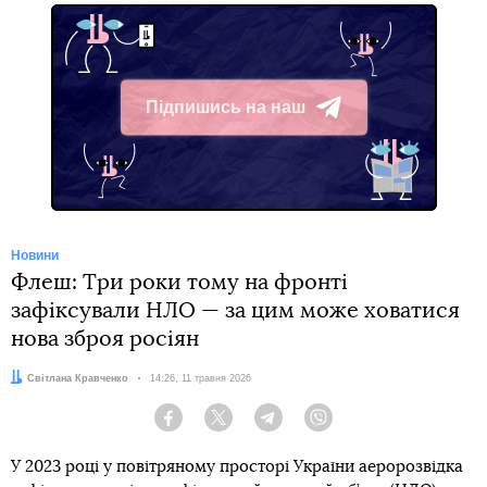
Підпишись на наш
Telegram
Новини
Флеш: Три роки тому на фронті
зафіксували НЛО — за цим може ховатися
нова зброя росіян
Автор:
Світлана Кравченко
Дата:
14:26, 11 травня 2026
Facebook
Twitter
Telegram
Viber
У 2023 році у повітряному просторі України аеророзвідка