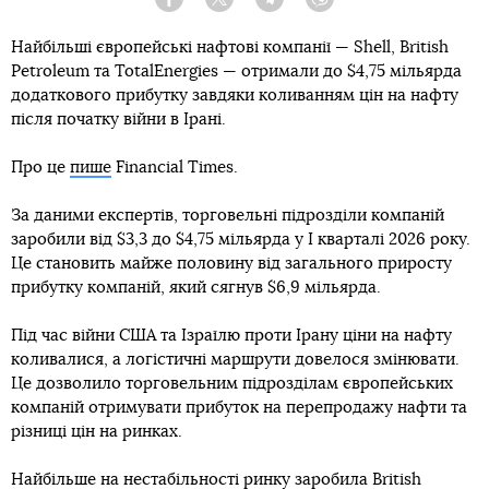
Facebook
Twitter
Telegram
Viber
Найбільші європейські нафтові компанії — Shell, British
Petroleum та TotalEnergies — отримали до $4,75 мільярда
додаткового прибутку завдяки коливанням цін на нафту
після початку війни в Ірані.
Про це
пише
Financial Times.
За даними експертів, торговельні підрозділи компаній
заробили від $3,3 до $4,75 мільярда у І кварталі 2026 року.
Це становить майже половину від загального приросту
прибутку компаній, який сягнув $6,9 мільярда.
Під час війни США та Ізраїлю проти Ірану ціни на нафту
коливалися, а логістичні маршрути довелося змінювати.
Це дозволило торговельним підрозділам європейських
компаній отримувати прибуток на перепродажу нафти та
різниці цін на ринках.
Найбільше на нестабільності ринку заробила British