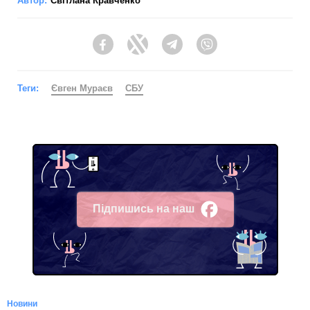
Автор:
Світлана Кравченко
Facebook
Twitter
Telegram
Viber
Теги:
Євген Мураєв
СБУ
Підпишись на наш
Facebook
Новини