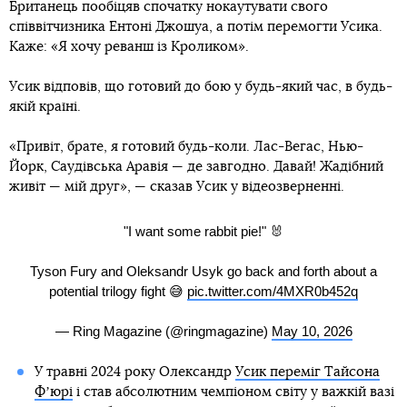
Британець пообіцяв спочатку нокаутувати свого
співвітчизника Ентоні Джошуа, а потім перемогти Усика.
Каже: «Я хочу реванш із Кроликом».
Усик відповів, що готовий до бою у будь-який час, в будь-
якій країні.
«Привіт, брате, я готовий будь-коли. Лас-Вегас, Нью-
Йорк, Саудівська Аравія — де завгодно. Давай! Жадібний
живіт — мій друг», — сказав Усик у відеозверненні.
"I want some rabbit pie!" 🐰
Tyson Fury and Oleksandr Usyk go back and forth about a
potential trilogy fight 😅
pic.twitter.com/4MXR0b452q
— Ring Magazine (@ringmagazine)
May 10, 2026
У травні 2024 року Олександр
Усик переміг Тайсона
Фʼюрі
і став абсолютним чемпіоном світу у важкій вазі