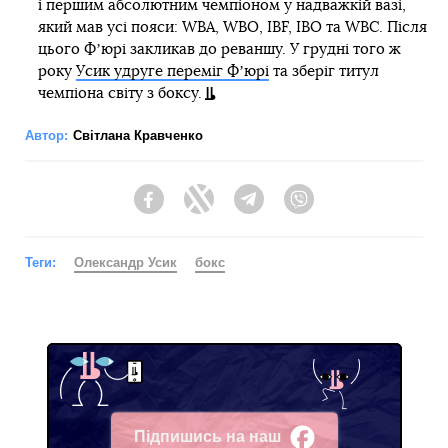
і першим абсолютним чемпіоном у надважкій вазі,
який мав усі пояси: WBA, WBO, IBF, IBO та WBC. Після
цього Фʼюрі закликав до реваншу. У грудні того ж
року
Усик удруге переміг Фʼюрі
та зберіг титул
чемпіона світу з боксу.
Автор:
Світлана Кравченко
Facebook
Twitter
Telegram
Viber
Теги:
Олександр Усик
бокс
Підпишись на наш