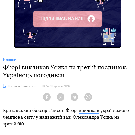
Підпишись на наш
Facebook
Новини
Фʼюрі викликав Усика на третій поєдинок.
Українець погодився
Автор:
Світлана Кравченко
Дата:
13:24, 11 травня 2026
Facebook
Twitter
Telegram
Viber
Британський боксер Тайсон Ф’юрі
викликав
українського
чемпіона світу у надважкій вазі Олександра Усика на
третій бій.