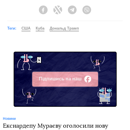
Facebook
Twitter
Telegram
Viber
Теги:
США
Куба
Дональд Трамп
Підпишись на наш
Facebook
Новини
Екснардепу Мураєву оголосили нову