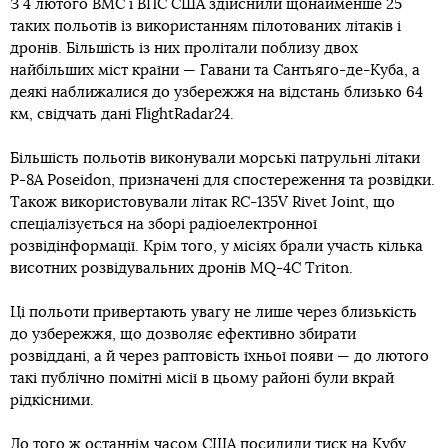
З 4 лютого ВМС і ВПС США здійснили щонайменше 25
таких польотів із використанням пілотованих літаків і
дронів. Більшість із них пролітали поблизу двох
найбільших міст країни — Гавани та Сантьяго-де-Куба, а
деякі наближалися до узбережжя на відстань близько 64
км, свідчать дані FlightRadar24.
Більшість польотів виконували морські патрульні літаки
P-8A Poseidon, призначені для спостереження та розвідки.
Також використовували літак RC-135V Rivet Joint, що
спеціалізується на зборі радіоелектронної
розвідінформації. Крім того, у місіях брали участь кілька
висотних розвідувальних дронів MQ-4C Triton.
Ці польоти привертають увагу не лише через близькість
до узбережжя, що дозволяє ефективно збирати
розвіддані, а й через раптовість їхньої появи — до лютого
такі публічно помітні місії в цьому районі були вкрай
рідкісними.
До того ж останнім часом США посилили тиск на Кубу.