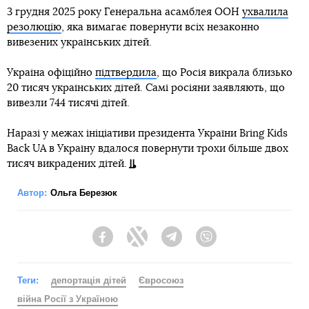
3 грудня 2025 року Генеральна асамблея ООН
ухвалила
резолюцію
, яка вимагає повернути всіх незаконно
вивезених українських дітей.
Україна офіційно
підтвердила
, що Росія викрала близько
20 тисяч українських дітей. Самі росіяни заявляють, що
вивезли 744 тисячі дітей.
Наразі у межах ініціативи президента України Bring Kids
Back UA в Україну вдалося повернути трохи більше двох
тисяч викрадених дітей.
Автор:
Ольга Березюк
Facebook
Twitter
Telegram
Viber
Теги:
депортація дітей
Євросоюз
війна Росії з Україною