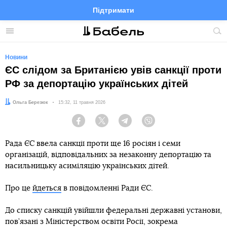
Підтримати
Facebook
Telegram
Twitter
Instagram
Меню
По
по
сай
Новини
ЄС слідом за Британією увів санкції проти
РФ за депортацію українських дітей
Автор:
Ольга Березюк
Дата:
15:32, 11 травня 2026
Facebook
Twitter
Telegram
Viber
Рада ЄС ввела санкції проти ще 16 росіян і семи
організацій, відповідальних за незаконну депортацію та
насильницьку асиміляцію українських дітей.
Про це
йдеться
в повідомленні Ради ЄС.
До списку санкцій увійшли федеральні державні установи,
пов’язані з Міністерством освіти Росії, зокрема