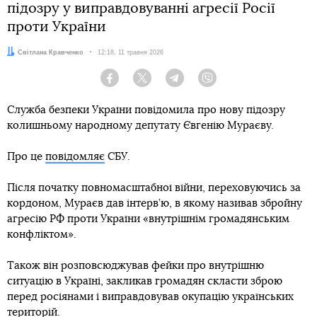
підозру у виправдовуванні агресії Росії
проти України
Автор:
Світлана Кравченко
Дата:
12:18, 11 травня 2026
Facebook
Twitter
Telegram
Viber
Служба безпеки України повідомила про нову підозру
колишньому народному депутату Євгенію Мураєву.
Про це
повідомляє
СБУ.
Після початку повномасштабної війни, переховуючись за
кордоном, Мураєв дав інтерв’ю, в якому називав збройну
агресію РФ проти України «внутрішнім громадянським
конфліктом».
Також він розповсюджував фейки про внутрішню
ситуацію в Україні, закликав громадян скласти зброю
перед росіянами і виправдовував окупацію українських
територій.