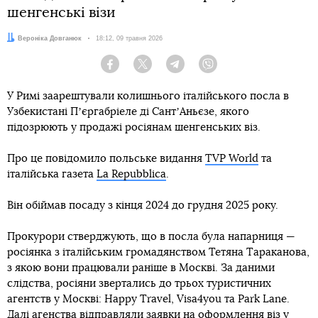
шенгенські візи
Автор:
Вероніка Довганюк
Дата:
18:12, 09 травня 2026
Facebook
Twitter
Telegram
Viber
У Римі заарештували колишнього італійського посла в
Узбекистані Пʼєргабріеле ді СантʼАньєзе, якого
підозрюють у продажі росіянам шенгенських віз.
Про це повідомило польське видання
TVP World
та
італійська газета
La Repubblica
.
Він обіймав посаду з кінця 2024 до грудня 2025 року.
Прокурори стверджують, що в посла була напарниця —
росіянка з італійським громадянством Тетяна Тараканова,
з якою вони працювали раніше в Москві. За даними
слідства, росіяни звертались до трьох туристичних
агентств у Москві: Happy Travel, Visa4you та Park Lane.
Далі агенства відправляли заявки на оформлення віз у