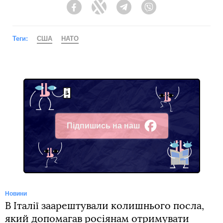
Facebook
Twitter
Telegram
Viber
Теги:
США
НАТО
Підпишись на наш
Facebook
Новини
В Італії заарештували колишнього посла,
який допомагав росіянам отримувати