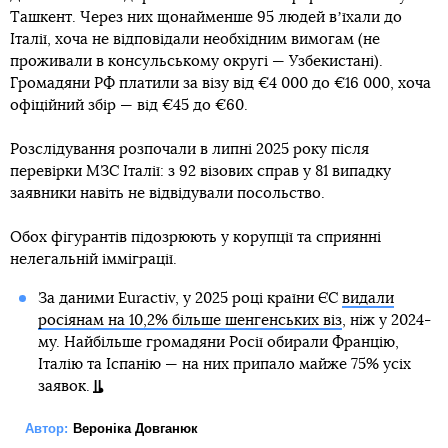
Ташкент. Через них щонайменше 95 людей вʼїхали до
Італії, хоча не відповідали необхідним вимогам (не
проживали в консульському округі — Узбекистані).
Громадяни РФ платили за візу від €4 000 до €16 000, хоча
офіційний збір — від €45 до €60.
Розслідування розпочали в липні 2025 року після
перевірки МЗС Італії: з 92 візових справ у 81 випадку
заявники навіть не відвідували посольство.
Обох фігурантів підозрюють у корупції та сприянні
нелегальній імміграції.
За даними Euractiv, у 2025 році країни ЄС
видали
росіянам на 10,2% більше шенгенських віз
, ніж у 2024-
му. Найбільше громадяни Росії обирали Францію,
Італію та Іспанію — на них припало майже 75% усіх
заявок.
Автор:
Вероніка Довганюк