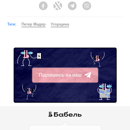
Facebook
Twitter
Telegram
Viber
Теги:
Петер Мадяр
Угорщина
Підпишись на наш
Telegram