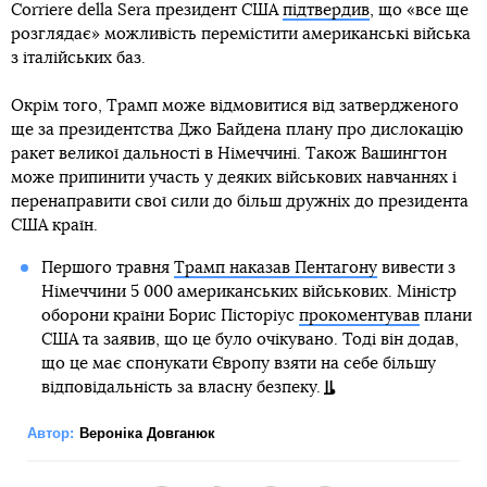
Corriere della Sera президент США
підтвердив
, що «все ще
розглядає» можливість перемістити американські війська
з італійських баз.
Окрім того, Трамп може відмовитися від затвердженого
ще за президентства Джо Байдена плану про дислокацію
ракет великої дальності в Німеччині. Також Вашингтон
може припинити участь у деяких військових навчаннях і
перенаправити свої сили до більш дружніх до президента
США країн.
Першого травня
Трамп наказав Пентагону
вивести з
Німеччини 5 000 американських військових. Міністр
оборони країни Борис Пісторіус
прокоментував
плани
США та заявив, що це було очікувано. Тоді він додав,
що це має спонукати Європу взяти на себе більшу
відповідальність за власну безпеку.
Автор:
Вероніка Довганюк