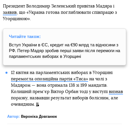
Президент Володимир Зеленський привітав Мадяра і
заявив
, що «Україна готова поглиблювати співпрацю з
Угорщиною».
Читайте також:
Вступ України в ЄС, кредит на €90 млрд та відносини з
РФ. Петер Мадяр зробив перші заяви після перемоги на
парламентських виборах в Угорщині
12 квітня на парламентських виборах в Угорщині
перемогла опозиційна партія «Тиса»
на чолі з
Мадяром — вона отримала 138 зі 199 мандатів.
Колишній премʼєр Віктор Орбан тоді у виступі
визнав
поразку, назвавши результат виборів болісним, але
очевидним.
Автор:
Вероніка Довганюк