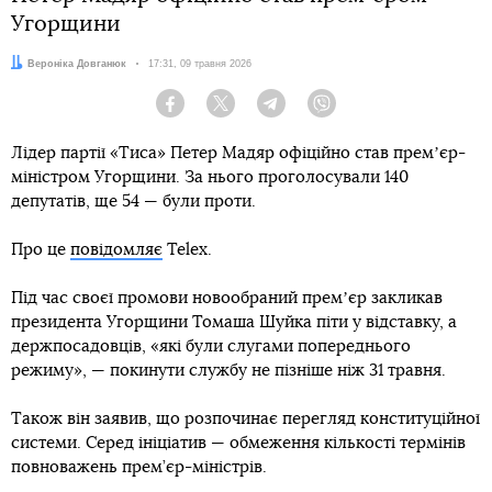
Угорщини
Автор:
Вероніка Довганюк
Дата:
17:31, 09 травня 2026
Facebook
Twitter
Telegram
Viber
Лідер партії «Тиса» Петер Мадяр офіційно став премʼєр-
міністром Угорщини. За нього проголосували 140
депутатів, ще 54 — були проти.
Про це
повідомляє
Telex.
Під час своєї промови новообраний премʼєр закликав
президента Угорщини Томаша Шуйка піти у відставку, а
держпосадовців, «які були слугами попереднього
режиму», — покинути службу не пізніше ніж 31 травня.
Також він заявив, що розпочинає перегляд конституційної
системи. Серед ініціатив — обмеження кількості термінів
повноважень прем’єр-міністрів.