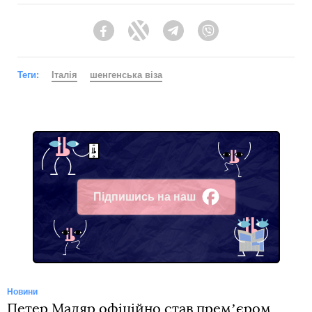
Facebook
Twitter
Telegram
Viber
Теги:
Італія
шенгенська віза
Підпишись на наш
Facebook
Новини
Петер Мадяр офіційно став премʼєром