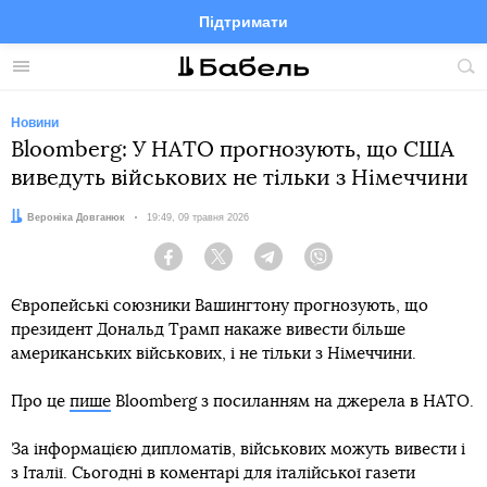
Підтримати
Facebook
Telegram
Twitter
Instagram
Меню
По
по
сай
Новини
Bloomberg: У НАТО прогнозують, що США
виведуть військових не тільки з Німеччини
Автор:
Вероніка Довганюк
Дата:
19:49, 09 травня 2026
Facebook
Twitter
Telegram
Viber
Європейські союзники Вашингтону прогнозують, що
президент Дональд Трамп накаже вивести більше
американських військових, і не тільки з Німеччини.
Про це
пише
Bloomberg з посиланням на джерела в НАТО.
За інформацією дипломатів, військових можуть вивести і
з Італії. Сьогодні в коментарі для італійської газети