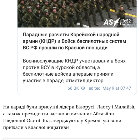
На параді були присутні лідери Білорусі, Лаосу і Малайзії,
а також президенти частково визнаних Абхазії та
Південної Осетії. Як стверджують у Кремлі, усі вони
приїхали з власної ініціативи.