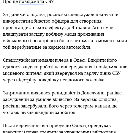
Про це
повідомила
СБУ.
За даними слідства, російські спецслужби планували
використати вбивство офіцера для створення
пропагандистського ефекту до 9 травня. Агент мав
влаштувати засідку поблизу місця проживання
військового і розстріляти його з автомата в момент, коли
той перебуватиме за кермом автомобіля.
Спецслужби затримали кілера в Одесі. Викрити його
вдалося завдяки роботі на випередження і повідомленню
місцевого жителя, який звернувся на гарячу лінію СБУ
через підозрілу поведінку невідомого чоловіка.
Затриманим виявився рецидивіст із Донеччини, раніше
засуджений за умисне вбивство. За версією слідства,
росіяни завербували його через телеграм-канали, де
чоловік шукав швидкий заробіток.
Після вербування він прибув до Одеси, орендував
квартиру і почав стежити за українським військовим.