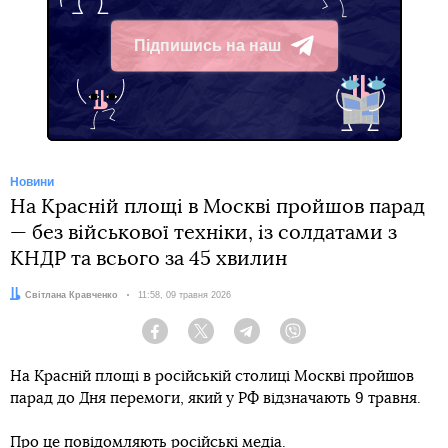
Підпишись на наш
Telegram
Новини
На Красній площі в Москві пройшов парад
— без військової техніки, із солдатами з
КНДР та всього за 45 хвилин
Автор:
Світлана Кравченко
Дата:
11:58, 09 травня 2026
Facebook
Twitter
Telegram
Viber
На Красній площі в російській столиці Москві пройшов
парад до Дня перемоги, який у РФ відзначають 9 травня.
Про це повідомляють російські медіа.