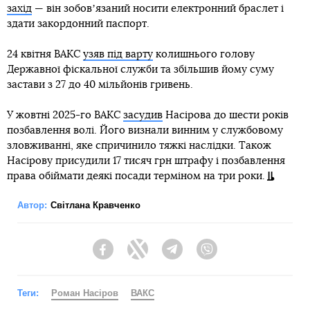
захід
— він зобовʼязаний носити електронний браслет і
здати закордонний паспорт.
24 квітня ВАКС
узяв під варту
колишнього голову
Державної фіскальної служби та збільшив йому суму
застави з 27 до 40 мільйонів гривень.
У жовтні 2025-го ВАКС
засудив
Насірова до шести років
позбавлення волі. Його визнали винним у службовому
зловживанні, яке спричинило тяжкі наслідки. Також
Насірову присудили 17 тисяч грн штрафу і позбавлення
права обіймати деякі посади терміном на три роки.
Автор:
Світлана Кравченко
Facebook
Twitter
Telegram
Viber
Теги:
Роман Насіров
ВАКС