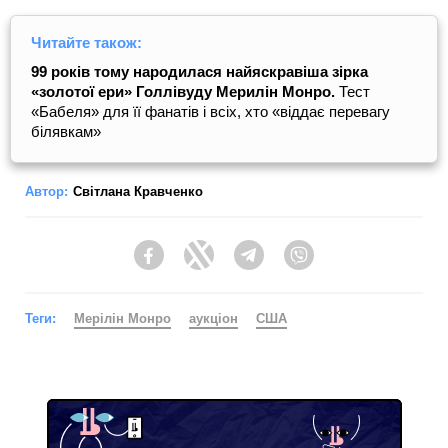
Читайте також:
99 років тому народилася найяскравіша зірка
«золотої ери» Голлівуду Мерилін Монро.
Тест
«Бабеля» для її фанатів і всіх, хто «віддає перевагу
білявкам»
Автор:
Світлана Кравченко
Facebook
Twitter
Telegram
Viber
Теги:
Мерілін Монро
аукціон
США