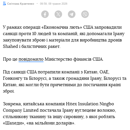
Автор:
Світлана Кравченко
Дата:
09:59, 09 травня 2026
Facebook
Twitter
Telegram
Viber
У рамках операції «Економічна лють» США запровадили
санкції проти 10 людей та компаній, які допомагали Ірану
закуповувати зброю і матеріали для виробництва дронів
Shahed і балістичних ракет.
Про це
повідомило
Міністерство фінансів США.
Під санкції США потрапили компанії з Китаю, ОАЕ,
Гонконгу та Білорусі, а також громадяни Ірану, Білорусі та
Китаю, які могли бути причетними до постачання країні
зброї.
Зокрема, китайська компанія Hitex Insulation Ningbo
Company Limited постачала Ірану вуглецеве волокно,
стільникову тканину та іншу сировину, з якої роблять
«Шахеди», «на мільйони доларів».