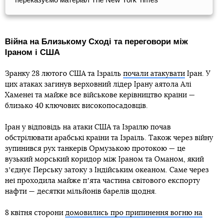
Війна на Близькому Сході та переговори між
Іраном і США
Зранку 28 лютого США та Ізраїль
почали атакувати
Іран. У
цих атаках загинув верховний лідер Ірану аятола Алі
Хаменеї та майже все військове керівництво країни —
близько 40 ключових високопосадовців.
Іран у відповідь на атаки США та Ізраїлю почав
обстрілювати арабські країни та Ізраїль. Також через війну
зупинився рух танкерів Ормузькою протокою — це
вузький морський коридор між Іраном та Оманом, який
зʼєднує Перську затоку з Індійським океаном. Саме через
неї проходила майже пʼята частина світового експорту
нафти — десятки мільйонів барелів щодня.
8 квітня сторони
домовились про припинення вогню на