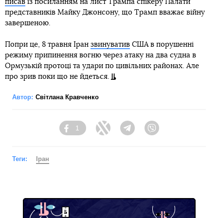
писав
із посиланням на лист Трампа спікеру Палати
представників Майку Джонсону, що Трамп вважає війну
завершеною.
Попри це, 8 травня Іран
звинуватив
США в порушенні
режиму припинення вогню через атаку на два судна в
Ормузькій протоці та удари по цивільних районах. Але
про зрив поки що не йдеться.
Автор:
Світлана Кравченко
1
Facebook
Twitter
Telegram
Viber
Теги:
Іран