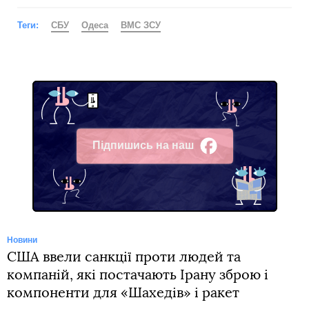
Теги:
СБУ
Одеса
ВМС ЗСУ
Підпишись на наш
Facebook
Новини
США ввели санкції проти людей та
компаній, які постачають Ірану зброю і
компоненти для «Шахедів» і ракет