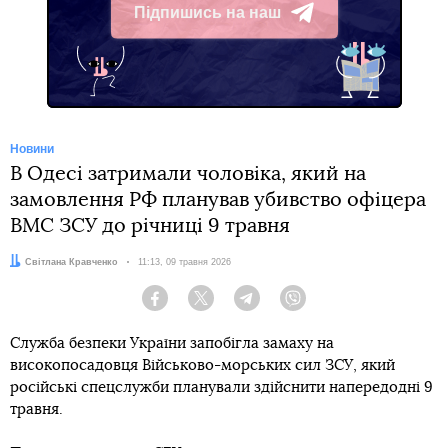
Підпишись на наш
Telegram
Новини
В Одесі затримали чоловіка, який на
замовлення РФ планував убивство офіцера
ВМС ЗСУ до річниці 9 травня
Автор:
Світлана Кравченко
Дата:
11:13, 09 травня 2026
Facebook
Twitter
Telegram
Viber
Служба безпеки України запобігла замаху на
високопосадовця Військово-морських сил ЗСУ, який
російські спецслужби планували здійснити напередодні 9
травня.