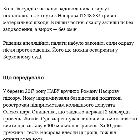
Колегія суддів частково задовольнила скаргу і
постановила стягнути з Насірова 11 248 833 гривні
матеріальної шкоди. В іншій частині скаргу залишили без
задоволення, а вирок — без змін.
Рішення апеляційної палати набуло законної сили одразу
після проголошення. Його ще можна оскаржити у
Верховному суді.
Що передувало
У березні 2017 року НАБУ вручило Роману Насірову
підозру. Йому інкримінували безпідставні податкові
розстрочки підприємствам колишнього депутата
Олександра Онищенка, що завдало державі 2 мільярди
гривень збитків. Суд заарештував чиновника з можливістю
вийти під заставу в 100 мільйонів гривень. За 10 днів
дружина і тесть Насірова внесли ці гроші, тож він
опинився на волі
.