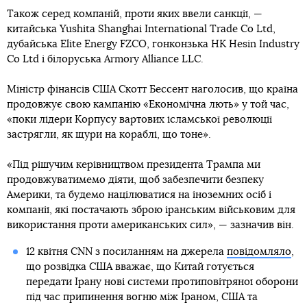
Також серед компаній, проти яких ввели санкції, —
китайська Yushita Shanghai International Trade Co Ltd,
дубайська Elite Energy FZCO, гонконзька HK Hesin Industry
Co Ltd і білоруська Armory Alliance LLC.
Міністр фінансів США Скотт Бессент наголосив, що країна
продовжує свою кампанію «Економічна лють» у той час,
«поки лідери Корпусу вартових ісламської революції
застрягли, як щури на кораблі, що тоне».
«Під рішучим керівництвом президента Трампа ми
продовжуватимемо діяти, щоб забезпечити безпеку
Америки, та будемо націлюватися на іноземних осіб і
компанії, які постачають зброю іранським військовим для
використання проти американських сил», — зазначив він.
12 квітня CNN з посиланням на джерела
повідомляло
,
що розвідка США вважає, що Китай готується
передати Ірану нові системи протиповітряної оборони
під час припинення вогню між Іраном, США та