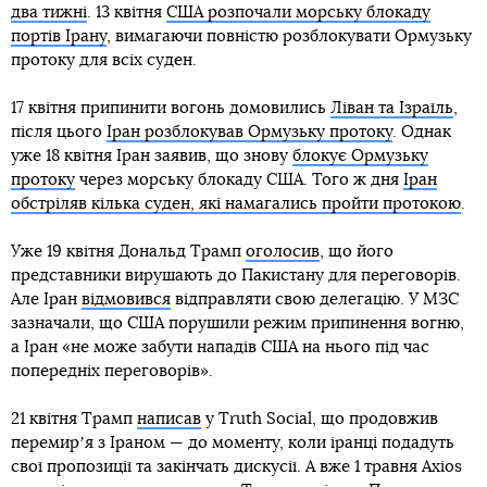
два тижні
. 13 квітня
США розпочали морську блокаду
портів Ірану
, вимагаючи повністю розблокувати Ормузьку
протоку для всіх суден.
17 квітня припинити вогонь домовились
Ліван та Ізраїль
,
після цього
Іран розблокував Ормузьку протоку
. Однак
уже 18 квітня Іран заявив, що знову
блокує Ормузьку
протоку
через морську блокаду США. Того ж дня
Іран
обстріляв кілька суден, які намагались пройти протокою
.
Уже 19 квітня Дональд Трамп
оголосив
, що його
представники вирушають до Пакистану для переговорів.
Але Іран
відмовився
відправляти свою делегацію. У МЗС
зазначали, що США порушили режим припинення вогню,
а Іран «не може забути нападів США на нього під час
попередніх переговорів».
21 квітня Трамп
написав
у Truth Social, що продовжив
перемирʼя з Іраном — до моменту, коли іранці подадуть
свої пропозиції та закінчать дискусії. А вже 1 травня Axios