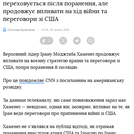
переховується після поранення, але
продовжує впливати на хід війни та
переговори зі США
Автор:
Світлана Кравченко
Дата:
14:06, 09 травня 2026
1
Facebook
Twitter
Telegram
Viber
Верховний лідер Ірану Моджтаба Хаменеї продовжує
впливати на воєнну стратегію країни та переговори зі
США, попри поранення й ізоляцію.
Про це
повідомляє
CNN з посиланням на американську
розвідку.
За даними телеканалу, які саме повноваження зараз має
Хаменеї — невідомо, однак він, імовірно, впливає на те, як
Іран веде переговори про припинення війни зі США.
Хаменеї не зʼявлявся на публіці відтоді, як отримав
поранення внаслідок атаки США та Ізраїлю по Ірану.