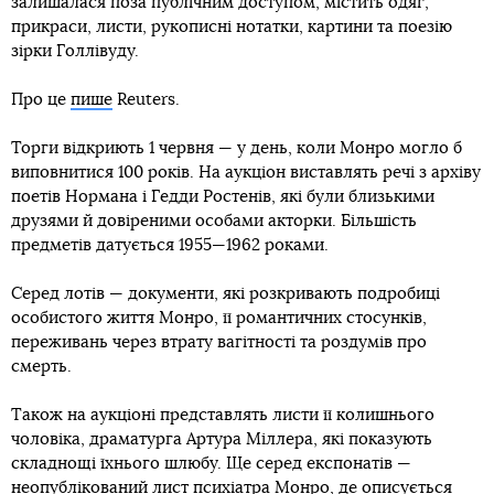
залишалася поза публічним доступом, містить одяг,
прикраси, листи, рукописні нотатки, картини та поезію
зірки Голлівуду.
Про це
пише
Reuters.
Торги відкриють 1 червня — у день, коли Монро могло б
виповнитися 100 років. На аукціон виставлять речі з архіву
поетів Нормана і Гедди Ростенів, які були близькими
друзями й довіреними особами акторки. Більшість
предметів датується 1955—1962 роками.
Серед лотів — документи, які розкривають подробиці
особистого життя Монро, її романтичних стосунків,
переживань через втрату вагітності та роздумів про
смерть.
Також на аукціоні представлять листи її колишнього
чоловіка, драматурга Артура Міллера, які показують
складнощі їхнього шлюбу. Ще серед експонатів —
неопублікований лист психіатра Монро, де описується