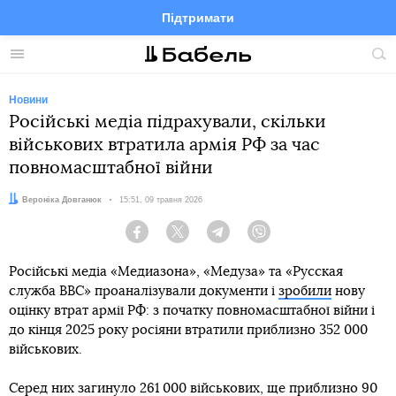
Підтримати
Facebook
Telegram
Twitter
Instagram
Меню
По
по
сай
Новини
Російські медіа підрахували, скільки
військових втратила армія РФ за час
повномасштабної війни
Автор:
Вероніка Довганюк
Дата:
15:51, 09 травня 2026
Facebook
Twitter
Telegram
Viber
Російські медіа «Медиазона», «Медуза» та «Русская
служба ВВС» проаналізували документи і
зробили
нову
оцінку втрат армії РФ: з початку повномасштабної війни і
до кінця 2025 року росіяни втратили приблизно 352 000
військових.
Серед них загинуло 261 000 військових, ще приблизно 90