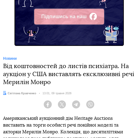
Підпишись на наш
Facebook
Новини
Від коштовностей до листів психіатра. На
аукціон у США виставлять ексклюзивні речі
Мерилін Монро
Автор:
Світлана Кравченко
Дата:
13:01, 09 травня 2026
Facebook
Twitter
Telegram
Viber
Американський аукціонний дім Heritage Auctions
виставить на торги особисті речі покійної моделі та
акторки Мерилін Монро. Колекція, що десятиліттями