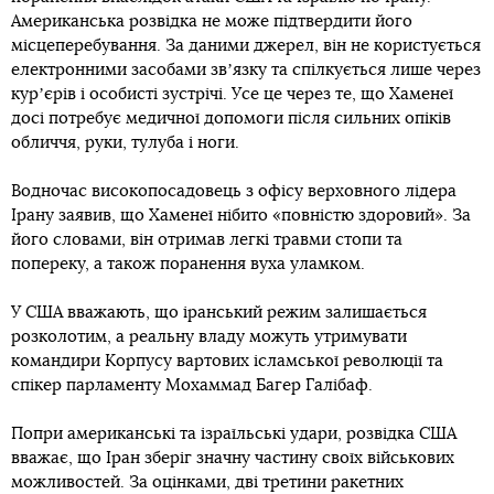
Американська розвідка не може підтвердити його
місцеперебування. За даними джерел, він не користується
електронними засобами звʼязку та спілкується лише через
курʼєрів і особисті зустрічі. Усе це через те, що Хаменеї
досі потребує медичної допомоги після сильних опіків
обличчя, руки, тулуба і ноги.
Водночас високопосадовець з офісу верховного лідера
Ірану заявив, що Хаменеї нібито «повністю здоровий». За
його словами, він отримав легкі травми стопи та
попереку, а також поранення вуха уламком.
У США вважають, що іранський режим залишається
розколотим, а реальну владу можуть утримувати
командири Корпусу вартових ісламської революції та
спікер парламенту Мохаммад Багер Галібаф.
Попри американські та ізраїльські удари, розвідка США
вважає, що Іран зберіг значну частину своїх військових
можливостей. За оцінками, дві третини ракетних