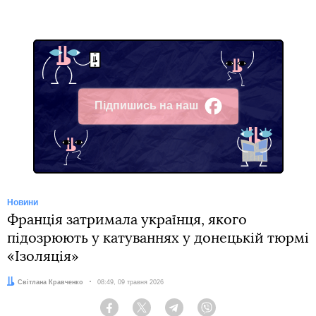
Підпишись на наш
Facebook
Новини
Франція затримала українця, якого
підозрюють у катуваннях у донецькій тюрмі
«Ізоляція»
Автор:
Світлана Кравченко
Дата:
08:49, 09 травня 2026
Facebook
Twitter
Telegram
Viber