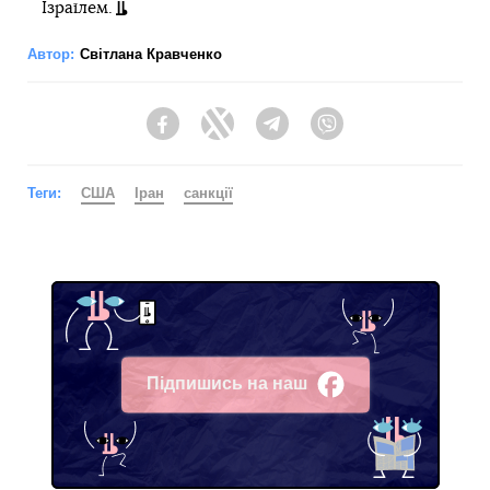
Ізраїлем.
Автор:
Світлана Кравченко
Facebook
Twitter
Telegram
Viber
Теги:
США
Іран
санкції
Підпишись на наш
Facebook