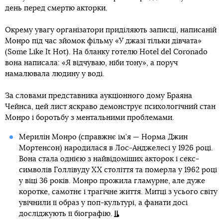
день перед смертю акторки.
Окрему увагу організатори приділяють записці, написаній
Монро під час зйомок фільму «У джазі тільки дівчата»
(Some Like It Hot). На бланку готелю Hotel del Coronado
вона написала: «Я відчуваю, ніби тону», а поруч
намалювала людину у воді.
За словами представника аукціонного дому Браяна
Чейнса, цей лист яскраво демонструє психологічний стан
Монро і боротьбу з ментальними проблемами.
Мерилін Монро (справжнє ім’я — Норма Джин
Мортенсон) народилася в Лос-Анджелесі у 1926 році.
Вона стала однією з найвідоміших акторок і секс-
символів Голлівуду XX століття та померла у 1962 році
у віці 36 років. Монро прожила гламурне, але дуже
коротке, самотнє і трагічне життя. Митці з усього світу
увічнили її образ у поп-культурі, а фанати досі
досліджують її біографію.