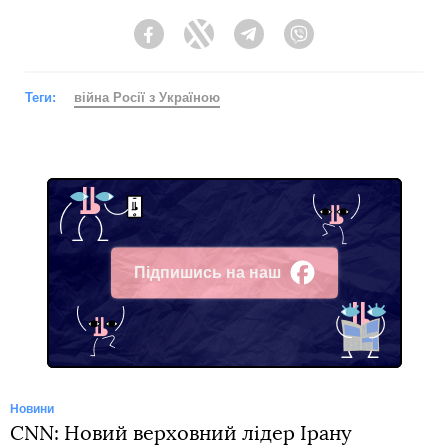
Facebook
Twitter
Telegram
Viber
Теги:
війна Росії з Україною
Підпишись на наш
Facebook
Новини
CNN: Новий верховний лідер Ірану