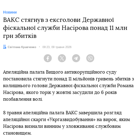
Новини
ВАКС стягнув з ексголови Державної
фіскальної служби Насірова понад 11 млн
грн збитків
Автор:
Світлана Кравченко
Дата:
09:23, 09 травня 2026
Facebook
Twitter
Telegram
Viber
Апеляційна палата Вищого антикорупційного суду
постановила стягнути понад 11 мільйонів гривень збитків з
колишнього голови Державної фіскальної служби Романа
Насірова, якого торік у жовтні засудили до 6 років
позбавлення волі.
8 травня апеляційна палата ВАКС завершила розгляд
апеляційної скарги «Укргазвидобування» на вирок, яким
Насірова визнали винним у зловживанні службовим
становищем.