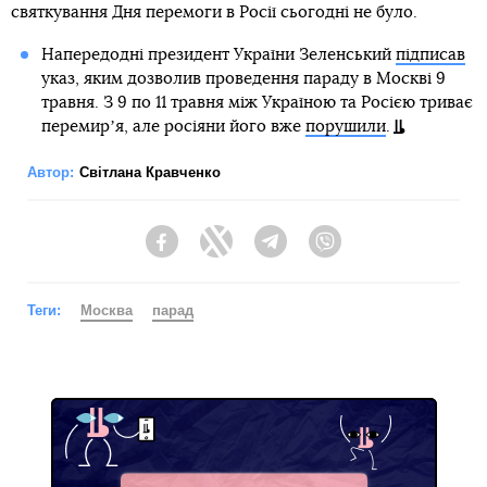
святкування Дня перемоги в Росії сьогодні не було.
Напередодні президент України Зеленський
підписав
указ, яким дозволив проведення параду в Москві 9
травня. З 9 по 11 травня між Україною та Росією триває
перемирʼя, але росіяни його вже
порушили
.
Автор:
Світлана Кравченко
Facebook
Twitter
Telegram
Viber
Теги:
Москва
парад