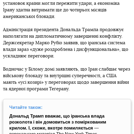
установок країни могли пережити удари, а економіка
Ірану здатна витримати ще до чотирьох місяців
американської блокади.
Адміністрація президента Дональда Трампа продовжує
наполягати на дипломатичному завершенні конфлікту.
Держсекретар Марко Рубіо заявив, що іранська система
влади зараз «дуже роздроблена і дисфункціональна», що
ускладнює переговори.
Водночас у Білому домі заявляють, що Іран слабшає через
військову блокаду та внутрішні суперечності, а США
мають «усі козирі» у переговорах щодо завершення війни
та ядерної програми Тегерану.
Читайте також:
Дональд Трамп вважає, що іранська влада
розколота і він домовиться з поміркованим
крилом. І, схоже, вкотре помиляється
—
переказуємо матеріал The New York Times