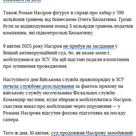
Також Роман Насіров фігурує в справі про хабар у 700
мільйонів гривень від бізнесмена Олега Бахматюка. Гроші
були за відшкодування понад 3 мільярдів гривень податків
компаніям, які підконтрольні Бахматюку.
9 квітня 2025 року Насіров
не прибув на засідання
у
Вищий антикорупційний суд, бо, як казав захист,
мобілізувався до ЗСУ. На цій підставі подали клопотання
про зупинення провадження.
Наступного дня Військова служба правопорядку в ЗСУ
почала службове розслідування
за фактом призову на
військову службу ексочільника Фіскальної служби.
Командир частини, куди збирався мобілізуватись Насіров,
скасував наказ про мобілізацію через порушення — у
Романа Насірова відсутня фахова підготовка на посаду
сапера.
Того ж дня, 10 квітня,
суд продовжив Насірову запобіжний