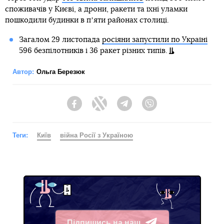
споживачів у Києві, а дрони, ракети та їхні уламки
пошкодили будинки в пʼяти районах столиці.
Загалом 29 листопада
росіяни запустили по Україні
596 безпілотників і 36 ракет різних типів.
Автор:
Ольга Березюк
Facebook
Twitter
Telegram
Viber
Теги:
Київ
війна Росії з Україною
Підпишись на наш