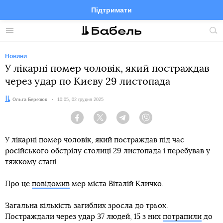
Підтримати
Facebook
Telegram
Twitter
Instagram
Меню
По
по
сай
Новини
У лікарні помер чоловік, який постраждав
через удар по Києву 29 листопада
Автор:
Ольга Березюк
Дата:
10:05, 02 грудня 2025
Facebook
Twitter
Telegram
Viber
У лікарні помер чоловік, який постраждав під час
російського обстрілу столиці 29 листопада і перебував у
тяжкому стані.
Про це
повідомив
мер міста Віталій Кличко.
Загальна кількість загиблих зросла до трьох.
Постраждали через удар 37 людей, 15 з них
потрапили
до