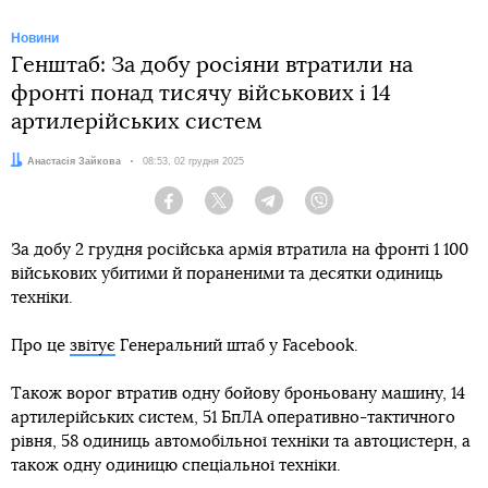
Новини
Генштаб: За добу росіяни втратили на
фронті понад тисячу військових і 14
артилерійських систем
Автор:
Анастасія Зайкова
Дата:
08:53, 02 грудня 2025
Facebook
Twitter
Telegram
Viber
За добу 2 грудня російська армія втратила на фронті 1 100
військових убитими й пораненими та десятки одиниць
техніки.
Про це
звітує
Генеральний штаб у Facebook.
Також ворог втратив одну бойову броньовану машину, 14
артилерійських систем, 51 БпЛА оперативно-тактичного
рівня, 58 одиниць автомобільної техніки та автоцистерн, а
також одну одиницю спеціальної техніки.