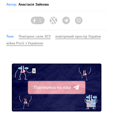
Автор:
Анастасія Зайкова
1
Facebook
Twitter
Telegram
Viber
Теги:
Повітряні сили ЗСУ
повітряний простір України
війна Росії з Україною
Підпишись на наш
Telegram