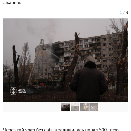
лікарень.
1
4
Через той удар
без світла залишились
понад 500 тисяч