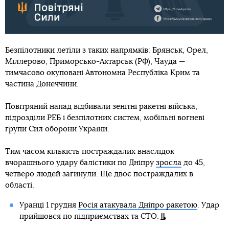
Безпілотники летіли з таких напрямків: Брянськ, Орел,
Міллерово, Приморсько-Ахтарськ (РФ), Чауда —
тимчасово окуповані Автономна Республіка Крим та
частина Донеччини.
Повітряний напад відбивали зенітні ракетні війська,
підрозділи РЕБ і безпілотних систем, мобільні вогневі
групи Сил оборони України.
Тим часом кількість постраждалих внаслідок
вчорашнього удару балістики по Дніпру
зросла
до 45,
четверо людей загинули. Ще двоє постраждалих в
області.
Уранці 1 грудня
Росія атакувала Дніпро ракетою
. Удар
прийшовся по підприємствах та СТО.