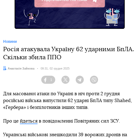
Telegram
Новини
Росія атакувала Україну 62 ударними БпЛА.
Скільки збила ППО
Автор:
Анастасія Зайкова
Дата:
09:31, 02 грудня 2025
1
Facebook
Twitter
Telegram
Viber
Для масованої атаки по Україні в ніч проти 2 грудня
російські війська випустили 62 ударні БпЛА типу Shahed,
«Гербера» і безпілотників інших типів.
Про це
йдеться
в повідомленні Повітряних сил ЗСУ.
Українські військові знешкодили 39 ворожих дронів на