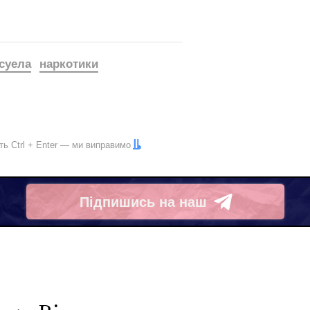
суела
наркотики
іть
Ctrl
+
Enter
— ми виправимо
Підпишись на наш
Telegram