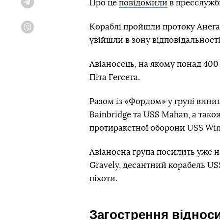
Про це
повідомили
в пресслужб
Telegram
Кораблі пройшли протоку Анегад
Viber
увійшли в зону відповідальнос
Авіаносець, на якому понад 400
Піта Гегсета.
Разом із «Фордом» у групі вини
Bainbridge та USS Mahan, а так
протиракетної оборони USS Winst
Авіаносна група посилить уже н
Gravely, десантний корабель US
піхоти.
Загострення віднос