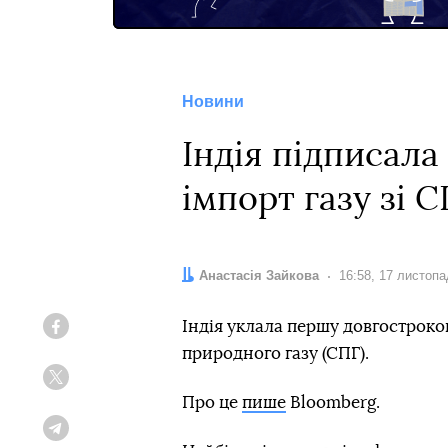
Новини
Індія підписал
імпорт газу зі 
Автор:
Анастасія Зайкова
Дата:
16:58, 17 листоп
Індія уклала першу довгостроко
Facebook
природного газу (СПГ).
Twitter
Про це
пише
Bloomberg.
Telegram