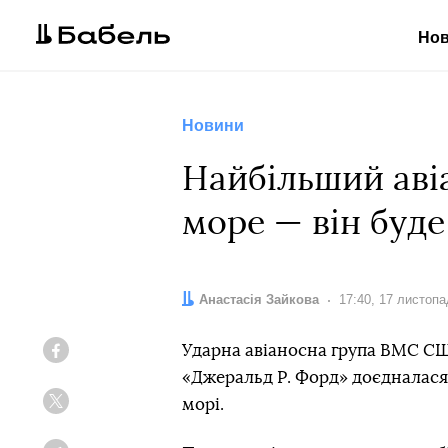
Но
Новини
Найбільший аві
море — він буд
Автор:
Анастасія Зайкова
Дата:
17:40, 17 листоп
Ударна авіаносна група ВМС США
Facebook
«Джеральд Р. Форд» доєдналася
морі.
Twitter