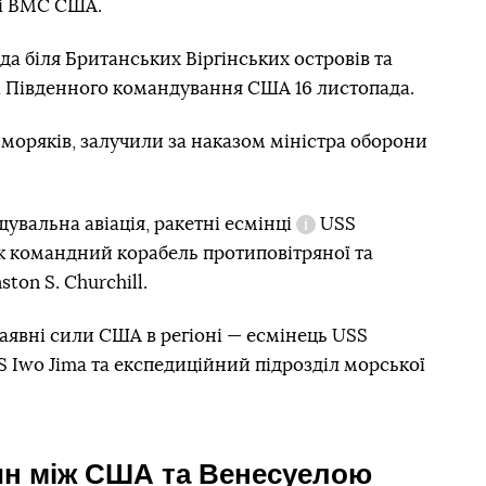
і ВМС США.
а біля Британських Віргінських островів та
ті Південного командування США 16 листопада.
 моряків, залучили за наказом міністра оборони
щувальна авіація, ракетні
есмінці
USS
Довідка
ож командний корабель протиповітряної та
on S. Churchill.
аявні сили США в регіоні — есмінець USS
S Iwo Jima та експедиційний підрозділ морської
ин між США та Венесуелою