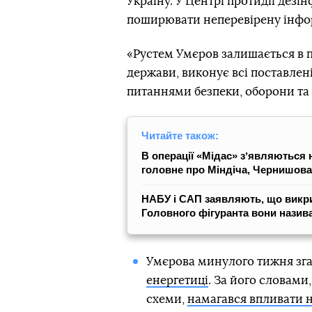
Україну. У Центрі протидії дезі
поширювати неперевірену інфо
«Рустем Умєров залишається в 
держави, виконує всі поставле
питаннями безпеки, оборони та 
Читайте також:
В операції «Мідас» зʼявляються н
головне про Міндіча, Чернишова
НАБУ і САП заявляють, що викри
Головного фігуранта вони назива
Умєрова минулого тижня зг
енергетиці
. За його словами
схеми,
намагався впливати 