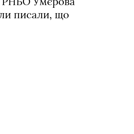
я РНБО Умєрова
ли писали, що