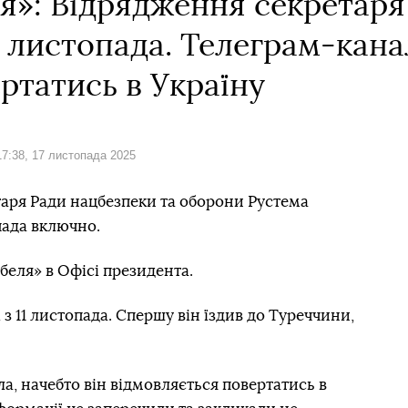
я»: Відрядження секретар
9 листопада. Телеграм-кана
ертатись в Україну
Дата:
17:38, 17 листопада 2025
аря Ради нацбезпеки та оборони Рустема
пада включно.
еля» в Офісі президента.
з 11 листопада. Спершу він їздив до Туреччини,
а, начебто він відмовляється повертатись в