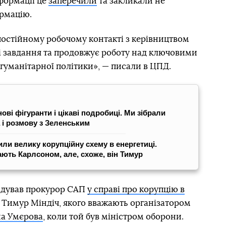
нформації це
заперечили
та закликали не
рмацію.
постійному робочому контакті з керівництвом
ні завдання та продовжує роботу над ключовими
гуманітарної політики», — писали в ЦПД.
ові фігуранти і цікаві подробиці. Ми зібрали
 і розмову з Зеленським
ли велику корупційну схему в енергетиці.
ють Карлсоном, але, схоже, він Тимур
адував прокурор САП
у справі про корупцію в
, Тимур Міндіч, якого вважають організатором
на Умєрова
, коли той був міністром оборони.