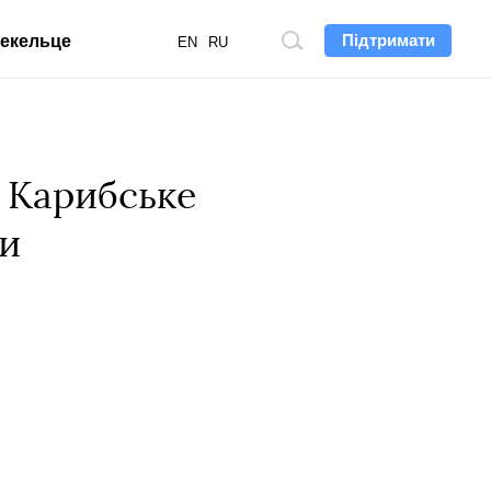
Підтримати
екельце
Пошук
EN
RU
по
сайту
 Карибське
ми