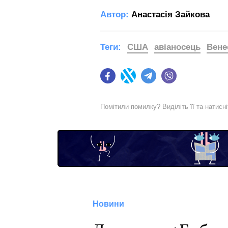
Автор:
Анастасія Зайкова
Теги:
США
авіаносець
Вене
Facebook
Twitter
Telegram
Viber
Помітили помилку? Виділіть її та натисн
Новини