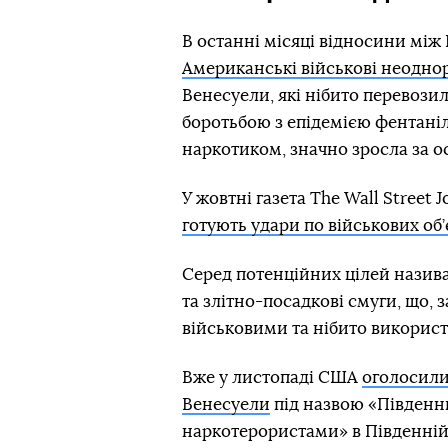
В останні місяці відносини між
Американські військові неодно
Венесуели, які нібито перевози
боротьбою з епідемією фентаніл
наркотиком, значно зросла за о
У жовтні газета The Wall Street
готують удари по військових об’
Серед потенційних цілей назива
та злітно-посадкові смуги, що
військовими та нібито використ
Вже у листопаді США
оголосили 
Венесуели
під назвою «Південни
наркотерористами» в Південній