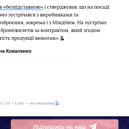
в «безпідставною»
і стверджував, що на посаді
рно зустрічався з виробниками та
зброєння, зокрема і з Міндічем. На зустрічах
бронежилетів за контрактом, який згодом
ність продукції вимогам».
на Коваленко
іть
Ctrl
+
Enter
— ми виправимо
Підпишись на наш