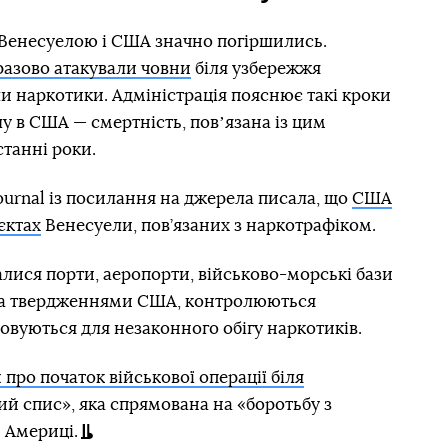
 Венесуелою і США значно погіршились.
разово атакували човни
біля узбережжя
ли наркотики. Адміністрація пояснює такі кроки
у в США — смертність, повʼязана із цим
станні роки.
 Journal із посилання на джерела писала, що
США
єктах
Венесуели, пов’язаних з наркотрафіком.
лися порти, аеропорти, військово-морські бази
, за твердженнями США, контролюються
овуються для незаконного обігу наркотиків.
про початок військової операції біля
й спис», яка спрямована на «боротьбу з
 Америці.