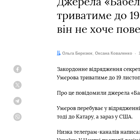
Джерела «Бабел
триватиме до 1
він не хоче пов
Автори:
Ольга Березюк
,
Оксана Коваленко
Закордонне відрядження секрет
Facebook
Умєрова триватиме до 19 листо
Twitter
Про це повідомили джерела «Баб
Telegram
Умєров перебуває у відрядженні 
тоді до Катару, а зараз у США.
Viber
Низка телеграм-каналів написал