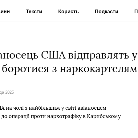
вини
Тексти
Користь
Подкасти
П
аносець США відправлять у
е боротися з наркокартеля
ада 2025
 на чолі з найбільшим у світі авіаносцем
 до операції проти наркотрафіку в Карибському