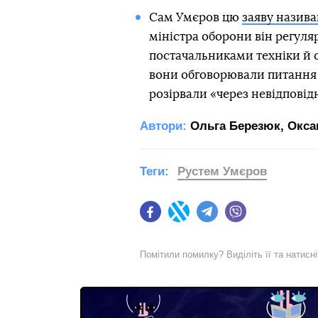
Сам Умєров цю
заяву назива
міністра оборони він регуля
постачальниками техніки й о
вони обговорювали питання 
розірвали «через невідповід
Автори:
Ольга Березюк
,
Окса
Теги:
Рустем Умєров
Facebook
Twitter
Telegram
Viber
Помітили помилку? Виділіть її та натисн