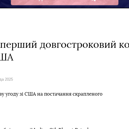
Telegram
а перший довгостроковий к
США
ада 2025
ву угоду зі США на постачання скрапленого