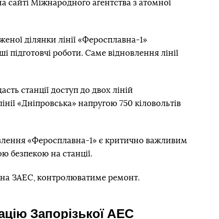
а сайті Міжнародного агентства з атомної
женої ділянки лінії «Феросплавна-1»
і підготовчі роботи. Саме відновлення лінії
сть станції доступ до двох ліній
лінії «Дніпровська» напругою 750 кіловольтів
ивлення «Феросплавна-1» є критично важливим
ною безпекою на станції.
 на ЗАЕС, контролюватиме ремонт.
ацію Запорізької АЕС