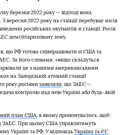
тку березня 2022 року — відтоді вона
 З вересня 2022 року на станції перебуває місія
веденні російських окупантів зі станції. Росія
ЕС демілітаризовану зону.
ив, що РФ готова співпрацювати зі США та
 АЕС. За його словами, «якщо складуться
оворювали це з нашими американськими
ьох на Запорізькій атомній станції
го року росіяни
заявляли
, що ЗАЕС —
редача контролю над нею Україні або будь-якій
рний план США
, в якому пропонувалось, щоб
д ЗАЕС. При цьому США управлятимуть
ику Україні та РФ. У відповідь
Україна та ЄС