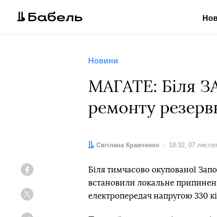
Но
Новини
МАГАТЕ: Біля З
ремонту резервн
Автор:
Світлана Кравченко
Дата:
18:32, 07 листо
Біля тимчасово окупованої Запо
Facebook
встановили локальне припиненн
електропередач напругою 330 кі
Twitter