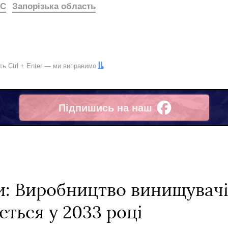
ЕС
Запорізька область
іть
Ctrl
+
Enter
— ми виправимо
Підпишись на наш
Facebook
и: Виробництво винищувачі
еться у 2033 році