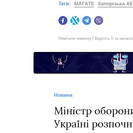
Теги:
МАГАТЕ
Запорізька А
Facebook
Twitter
Telegram
Viber
Помітили помилку? Виділіть її та натисн
Новини
Міністр оборон
Україні розпочн