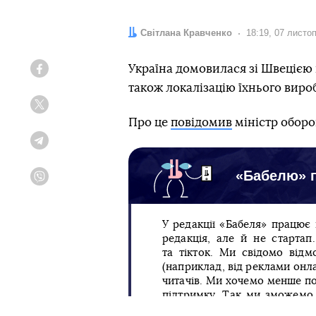
Автор:
Світлана Кравченко
Дата:
18:19, 07 листо
Україна домовилася зі Швецією п
Facebook
також локалізацію їхнього вироб
Twitter
Про це
повідомив
міністр оборо
Telegram
«Бабелю» п
Viber
У редакції «Бабеля» працює
редакція, але й не старта
та тікток. Ми свідомо відм
(наприклад, від реклами онла
читачів. Ми хочемо менше по
підтримку. Так ми зможемо 
представляти повну й об’єкт