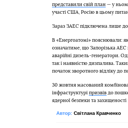
представили свій план
— у ньом
участі США, Росію в цьому питан
Зараз ЗАЕС підключена лише до
В «Енергоатомі» пояснювали: як
означатиме, що Запорізька АЕС 
аварійні дизель-генератори. Од
так і наявністю дизпалива. Так
початок зворотного відліку до 
30 жовтня масований комбінован
інфраструктурі
призвів
до пошко
ядерної безпеки та захищеності 
Автор:
Світлана Кравченко