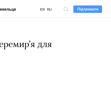
Підтримати
екельце
Пошук
EN
RU
по
сайту
еремир’я для