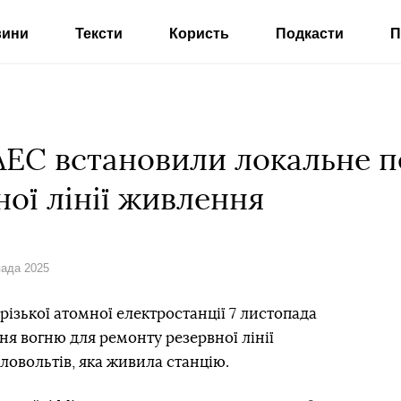
вини
Тексти
Користь
Подкасти
П
АЕС встановили локальне п
ої лінії живлення
пада 2025
різької атомної електростанції 7 листопада
я вогню для ремонту резервної лінії
ловольтів, яка живила станцію.