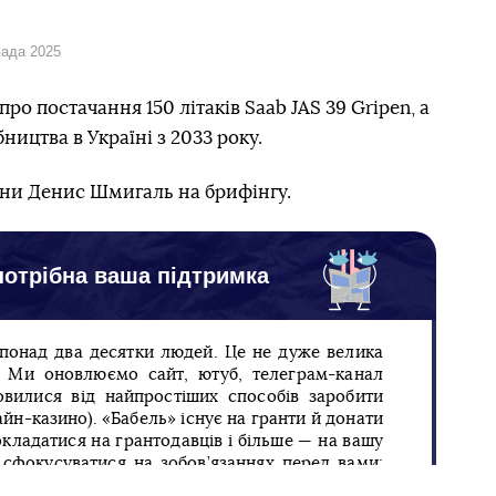
пада 2025
ро постачання 150 літаків Saab JAS 39 Gripen, а
ництва в Україні з 2033 року.
ни Денис Шмигаль на брифінгу.
отрібна ваша підтримка
 понад два десятки людей. Це не дуже велика
п. Ми оновлюємо сайт, ютуб, телеграм-канал
овилися від найпростіших способів заробити
йн-казино). «Бабель» існує на гранти й донати
кладатися на грантодавців і більше — на вашу
сфокусуватися на зобов’язаннях перед вами:
ивну новинну картину дня.