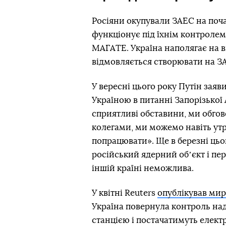
Росіяни окупували ЗАЕС на поча
функціонує під їхнім контролем.
МАГАТЕ. Україна наполягає на ви
відмовляється створювати на ЗА
У вересні цього року Путін заяв
Україною в питанні Запорізької
сприятливі обставини, ми обг
колегами, ми можемо навіть утр
попрацювати». Ще в березні цьо
російський ядерний обʼєкт і пе
іншій країні неможлива.
У квітні Reuters
опублікував ми
Україна повернула контроль на
станцією і постачатимуть електр