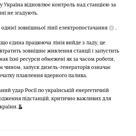
у Україна відновлює контроль над станцією за
ні не згадують.
 однієї
зовнішньої лінії електропостачання
.
Довідка
що єдина працююча лінія вийде з ладу, це
втратить зовнішнє живлення станції і запустить
нак їхні ресурси обмежені як за часом роботи,
пояснювали
им чином, запуск дизель-генераторів означає
початку плавлення ядерного палива.
ий удар Росії по українській енергетичній
дження підстанцій, критично важливих для
країни.