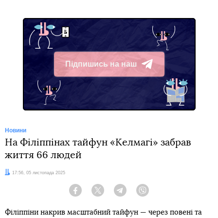
Підпишись на наш
Telegram
Новини
На Філіппінах тайфун «Келмагі» забрав
життя 66 людей
Дата:
17:56, 05 листопада 2025
Facebook
Twitter
Telegram
Viber
Філіппіни накрив масштабний тайфун — через повені та