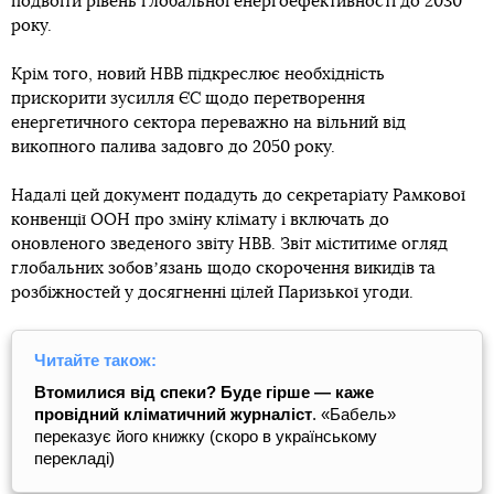
подвоїти рівень глобальної енергоефективності до 2030
року.
Крім того, новий НВВ підкреслює необхідність
прискорити зусилля ЄС щодо перетворення
енергетичного сектора переважно на вільний від
викопного палива задовго до 2050 року.
Надалі цей документ подадуть до секретаріату Рамкової
конвенції ООН про зміну клімату і включать до
оновленого зведеного звіту НВВ. Звіт міститиме огляд
глобальних зобовʼязань щодо скорочення викидів та
розбіжностей у досягненні цілей Паризької угоди.
Читайте також:
Втомилися від спеки? Буде гірше — каже
провідний кліматичний журналіст
. «Бабель»
переказує його книжку (скоро в українському
перекладі)