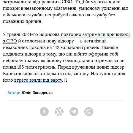
затримали та відправили в СІЗО. Тоді йому оголосили
підозри в незаконному збагаченні, умисному ухиленні від
військової служби, неприбутті вчасно на службу без
поважних причин.
У травні 2024-го Борисова
повторно затримали при виході
з СІЗО
й оголосили нову підозру — в легалізації
незаконних доходів на 142 мільйони гривень. Пізніше
додалися підозри в тому, що він нібито оформив собі
небойову травму як бойову і безпідставно отримав за це
понад 165 тисяч гривень. Перед врученням нових підозр
Борисов вийшов з-під варти під заставу. Наступного дня
його
втретє взяли під варту
.
Автор:
Юлія Завадська
Facebook
Twitter
Telegram
Viber