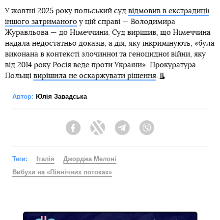
У жовтні 2025 року польський суд
відмовив в екстрадиції
іншого затриманого
у цій справі — Володимира
Журавльова — до Німеччини. Суд вирішив, що Німеччина
надала недостатньо доказів, а дія, яку інкримінують, «була
виконана в контексті злочинної та геноцидної війни, яку
від 2014 року Росія веде проти України». Прокуратура
Польщі
вирішила не оскаржувати рішення
.
Автор:
Юлія Завадська
Facebook
Twitter
Telegram
Viber
Теги:
Італія
Джорджа Мелоні
Вибухи на «Північних потоках»