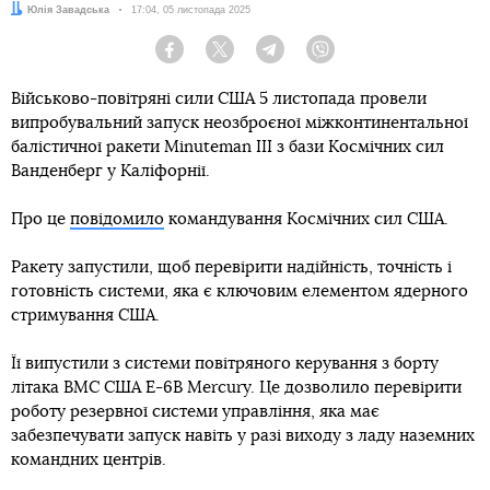
Автор:
Юлія Завадська
Дата:
17:04, 05 листопада 2025
Facebook
Twitter
Telegram
Viber
Військово-повітряні сили США 5 листопада провели
випробувальний запуск неозброєної міжконтинентальної
балістичної ракети Minuteman III з бази Космічних сил
Ванденберг у Каліфорнії.
Про це
повідомило
командування Космічних сил США.
Ракету запустили, щоб перевірити надійність, точність і
готовність системи, яка є ключовим елементом ядерного
стримування США.
Її випустили з системи повітряного керування з борту
літака ВМС США E-6B Mercury. Це дозволило перевірити
роботу резервної системи управління, яка має
забезпечувати запуск навіть у разі виходу з ладу наземних
командних центрів.