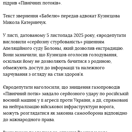
підрив «Північних потоків».
Текст звернення «Бабелю» передав адвокат Кузнєцова
Микола Катеринчук.
У листі, датованому 5 листопада 2025 року, євродепутати
висловили «серйозну стурбованість» рішенням
Апеляційного суду Болоньї, який дозволив екстрадицію.
Вони зазначили, що Кузнєцов оголосив голодування,
оскільки йому не дозволяють бачитися з родиною,
обмежують доступ до інформації та належного
харчування з огляду на стан здоров’я.
Євродепутати наголосили, що знищення газопроводів
«Північний потік» завдало серйозного удару по російській
воєнній машині у її агресії проти України, а дії, спрямовані
на нейтралізацію військової інфраструктури ворога,
можуть розглядатися як законна самооборона відповідно
до міжнародного права.