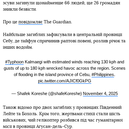
зсуви загинули щонайменше 66 людей, ще 26 громадян
зникли безвісти.
Про це
повідомляє
The Guardian.
Найбільше загиблих зафіксували в центральній провінції
Себу, де тайфун спричинив раптові повені, розлив річок та
інших водойм.
#Typhoon
Kalmaegi with estimated winds reaching 130 kph and
gusts of up to 180 kph wrecked havoc across the region. Scenes
of flooding in the island province of Cebu,
#Philippines
.
pic.twitter.com/AJICf0GkPG
— Shafek Koreshe (@shafeKoreshe)
November 4, 2025
Також відомо про двох загиблих у провінціях Південний
Лейте та Бохоль. Крім того, жертвами стихії стали шість
військових, чий гелікоптер розбився під час гуманітарної
місії в провінції Агусан-дель-Сур.