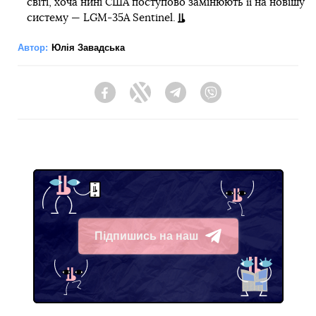
світі, хоча нині США поступово замінюють її на новішу
систему — LGM-35A Sentinel.
Автор:
Юлія Завадська
Facebook
Twitter
Telegram
Viber
Підпишись на наш
Telegram