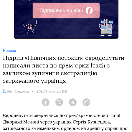
Підпишись на наш
Facebook
Новини
Підрив «Північних потоків»: євродепутати
написали листа до премʼєрки Італії з
закликом зупинити екстрадицію
затриманого українця
Автор:
Юлія Завадська
Дата:
18:58, 05 листопада 2025
Facebook
Twitter
Telegram
Viber
Євродепутати звернулися до премʼєр-міністерки Італії
Джорджі Мелоні через українця Сергія Кузнєцова,
затриманого за німецьким ордером на арешт у справі про