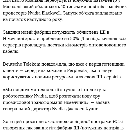
Для цього компанії перебудують існуючий дата-центр у
Мюнхені, який обладнають 10 тисячами новітніх графічних
процесорів Nvidia Blackwell. Запуск обʼєкта заплановано
на початок наступного року.
Завдяки новій фабриці потужність обчислень ШІ в
Німеччині зросте приблизно на 50%. Для підключення всіх
серверів прокладуть десятки кілометрів оптоволоконного
кабелю.
Deutsche Telekom повідомила, що вже є перші потенційні
клієнти — серед них компанія Perplexity, яка планує
користуватися новими ресурсами для своїх ШІ-сервісів.
«Ми поєднуємо технології штучного інтелекту та
робототехніку Nvidia, щоб розпочати нову еру
промислової трансформації Німеччини», — заявив
генеральний директор Nvidia Дженсен Хуанг.
Хоча цей проєкт не є частиною офіційної програми ЄС зі
створення так званих гігафабрик ШІ (потужних центрів із