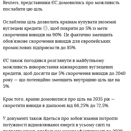
Reuters, представники ЄС домовились про можливість
послабити цю ціль.
Ослаблена ціль дозволить країнам купувати
іноземні
вуглецеві кредити
, щоб покрити до 5% із мети
Довідка
скорочення викидів на 90%. Це фактично зменшить
обов’язкове скорочення викидів для європейських
промислових підприємств до 85%.
ЄС також погодився розглянути в майбутньому
можливість використання міжнародних вуглецевих
кредитів, щоб досягти ще 5% скорочення викидів до 2040
року — що потенційно зменшить внутрішню ціль ще на
5%.
Крім того, країни домовилися про ціль на 2035 рік —
скоротити викиди в діапазоні від 66,25% до 72,5%.
У документі також йдеться про зобовʼязання потроїти
потужності відновлюваної енергії в усьому світі та