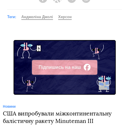
Facebook
Twitter
Telegram
Viber
Теги:
Анджеліна Джолі
Херсон
Підпишись на наш
Facebook
Новини
США випробували міжконтинентальну
балістичну ракету Minuteman III