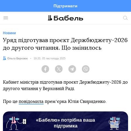
Підтримати
Facebook
Telegram
Twitter
Instagram
Меню
По
по
сай
Новини
Уряд підготував проєкт Держбюджету-2026
до другого читання. Що змінилось
Автор:
Ольга Березюк
Дата:
19:20, 05 листопада 2025
Facebook
Twitter
Telegram
Viber
Кабінет міністрів підготував проєкт Держбюджету-2026 до
другого читання у Верховній Раді.
Про це
повідомила
премʼєрка Юлія Свириденко.
«Бабелю» потрібна ваша
підтримка