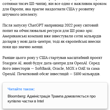
сотнями тисяч ШI-чипів), він все одно є важливим кроком
для Європи, яка прагне наздогнати США у розвитку
штучного інтелекту.
Після запуску ChatGPT наприкінці 2022 року світовий
попит на обчислювальні ресурси для ШІ різко зріс.
Американські компанії вже інвестували сотні мільярдів
доларів у нові дата-центри, тоді як європейські внески
поки що значно менші.
Раніше цього року у США стартував масштабний проєкт
Stargate AI, який будує дата-центри для OpenAI. Серед
його інвесторів — SoftBank, Oracle, MGX з ОАЕ та сама
OpenAI. Початковий обсяг інвестицій — $100 мільярдів.
Читайте також:
Bloomberg: Адміністрація Трампа домовляється про
купівлю частки в Intel