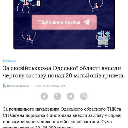
Підпишись на наш
Telegram
Новини
За ексвійськкома Одеської області внесли
чергову заставу понад 20 мільйонів гривень
Автор:
Юлія Завадська
Дата:
18:29, 05 листопада 2025
Facebook
Twitter
Telegram
Viber
За колишнього начальника Одеського обласного ТЦК та
СП Євгена Борисова 4 листопада внесли заставу у справі
про самовільне залишення військової частини. Сума