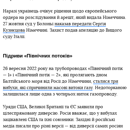
Наразі українець очікує рішення щодо європейського
ордера на розслідування й арешт, який видала Німеччина.
27 жовтня суд у Болоньї
наказав передати Сергія
Кузнєцова
Німеччині. Захист подав апеляцію до Вищого
суду Італії.
Підриви «Північних потоків»
26 вересня 2022 року на трубопроводах «Північний потік
— 1» і «Північний потік — 2», які пролягають дном
Балтійського моря від Росії до Німеччини,
сталися три
вибухи, які спричинили масові витоки газу
. Недоторканою
залишилася лише одна з чотирьох ниток газопроводу.
Уряди США, Великої Британії та ЄС заявили про
цілеспрямовану диверсію. Росія вважає, що у вибухах
зацікавлені США та їхні союзники. Західні й російські
медіа писали про різні версії — від диверсії самих росіян