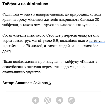
Тайфуни на Філіппінах
Філіппіни — одна з найвразливіших до природних стихій
країн: щороку місцевих жителів накривають близько 20
тайфунів, а також землетруси та виверження вулканів.
Сотні жителів північного Себу ще у вересні евакуювали
через землетрус магнітудою 6,9, внаслідок якого
загинули
щонайменше 79 людей
, а тисячі людей залишилися без
дому.
Після повідомлення про насування тайфуну «Келмагі»
евакуйованих жителів перемістили до міцніших
евакуаційних укриттів.
Автор: Анастасія Зайкова
Facebook
Twitter
Telegram
Viber