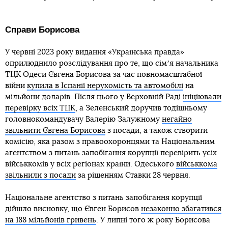
Справи Борисова
У червні 2023 року видання «Українська правда»
оприлюднило розслідування про те, що сімʼя начальника
ТЦК Одеси Євгена Борисова за час повномасштабної
війни
купила в Іспанії нерухомість та автомобілі
на
мільйони доларів. Після цього у Верховній Раді
ініціювали
перевірку всіх ТЦК
, а Зеленський доручив тодішньому
головнокомандувачу Валерію Залужному
негайно
звільнити Євгена Борисова
з посади, а також створити
комісію, яка разом з правоохоронцями та Національним
агентством з питань запобігання корупції перевірить усіх
військкомів у всіх регіонах країни. Одеського
військкома
звільнили з посади
за рішенням Ставки 28 червня.
Національне агентство з питань запобігання корупції
дійшло висновку, що Євген Борисов
незаконно збагатився
на 188 мільйонів гривень
. У липні того ж року Борисова