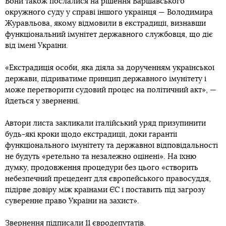
Вони також послалися на рішення Варшавського
окружного суду у справі іншого українця — Володимира
Журавльова, якому відмовили в екстрадиції, визнавши
функціональний імунітет державного службовця, що діє
від імені України.
«Екстрадиція особи, яка діяла за дорученням української
держави, підриватиме принцип державного імунітету і
може перетворити судовий процес на політичний акт», —
йдеться у зверненні.
Автори листа закликали італійський уряд призупинити
будь-які кроки щодо екстрадиції, доки гарантії
функціонального імунітету та державної відповідальності
не будуть «ретельно та незалежно оцінені». На їхню
думку, продовження процедури без цього «створить
небезпечний прецедент для європейського правосуддя,
підірве довіру між країнами ЄС і поставить під загрозу
суверенне право України на захист».
Звернення підписали 11 євродепутатів.