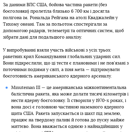
За даними ВПС США, бойова частина ракети (без
боєголовки) пролетіла близько 6 700 км і досягла
полігона ім. Рональда Рейгана на атолі Кваджалейн у
Тихому океані. Там за польотом спостерігали за
допомогою радарів, телеметрії та оптичних систем, щоб
зібрати дані для подальшого аналізу.
У випробуванні взяли участь військові з усіх трьох
ракетних крил Командування глобальних ударних сил.
Вони підкреслили, що ці тести є плановими і не пов’язані з
поточними подіями у світі, а їхня мета — підтримувати
боєготовність американського ядерного арсеналу.
Minuteman III — це американська міжконтинентальна
балістична ракета, яка може долати тисячі кілометрів і
нести ядерну боєголовку. Її створили у 1970-х роках, і
вона досі є головною частиною наземного ядерного
щита США. Ракета запускається із шахт під землею,
працює на твердому паливі й готова до пуску майже
миттєво. Вона вважається однією з найнадійніших у