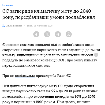
Новини
ЄС затвердив кліматичну мету до 2040
Національно визначений внесок (НВВ)
року, передбачивши умови послаблення
Автор:
Ольга Березюк
Дата:
16:58, 05 листопада 2025
Facebook
Twitter
Telegram
Viber
Євросоюз схвалив оновлені цілі та зобов’язання щодо
скорочення викидів парникових газів і адаптації до зміни
клімату. Відповідний
національно визначений внесок
Довід
подадуть до Рамкової конвенції ООН про зміну клімату
перед кліматичним самітом.
Про це
повідомила
пресслужба Ради ЄС.
Іноземні вуглецеві кредити
Цей документ підтверджує мету ЄС щодо скорочення
викидів парникових газів на 55% до 2030 року та визнає
скорочення викидів на 90% до 2040
домовленість про
року
в порівнянні з 1990 роком. При цьому, як
пише