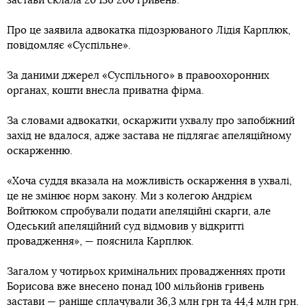
застави склала 20 136 200 гривень.
Про це заявила адвокатка підозрюваного Лідія Карплюк,
повідомляє «Суспільне».
За даними джерел «Суспільного» в правоохоронних
органах, кошти внесла приватна фірма.
За словами адвокатки, оскаржити ухвалу про запобіжний
захід не вдалося, адже застава не підлягає апеляційному
оскарженню.
«Хоча суддя вказала на можливість оскарження в ухвалі,
це не змінює норм закону. Ми з колегою Андрієм
Войтюком спробували подати апеляційні скарги, але
Одеський апеляційний суд відмовив у відкритті
провадження», — пояснила Карплюк.
Загалом у чотирьох кримінальних провадженнях проти
Борисова вже внесено понад 100 мільйонів гривень
застави — раніше сплачували 36,3 млн грн та 44,4 млн грн.