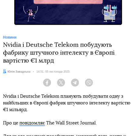
Новини
Nvidia і Deutsche Telekom побудують
фабрику штучного інтелекту в Європі
вартістю €1 млрд
Автор:
Юлія Завадська
Дата:
14:51, 05 листопада 2025
Facebook
Twitter
Telegram
Viber
Nvidia і Deutsche Telekom планують побудувати одну з
найбільших в Європі фабрик штучного інтелекту вартістю
€1 мільярд.
Про це
повідомляє
The Wall Street Journal.