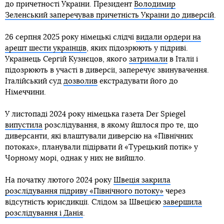
до причетності України. Президент
Володимир
Зеленський заперечував причетність України до диверсій
.
26 серпня 2025 року німецькі слідчі
видали ордери на
арешт шести українців
, яких підозрюють у підриві.
Українець Сергій Кузнєцов, якого
затримали
в Італії і
підозрюють в участі в диверсії, заперечує звинувачення.
Італійський суд
дозволив
екстрадувати його до
Німеччини.
У листопаді 2024 року німецька газета Der Spiegel
випустила
розслідування, в якому йшлося про те, що
диверсанти, які влаштували диверсію на «Північних
потоках», планували підірвати й «Турецький потік» у
Чорному морі, однак у них не вийшло.
На початку лютого 2024 року
Швеція закрила
розслідування підриву «Північного потоку»
через
відсутність юрисдикції. Слідом за Швецією
завершила
розслідування і Данія
.