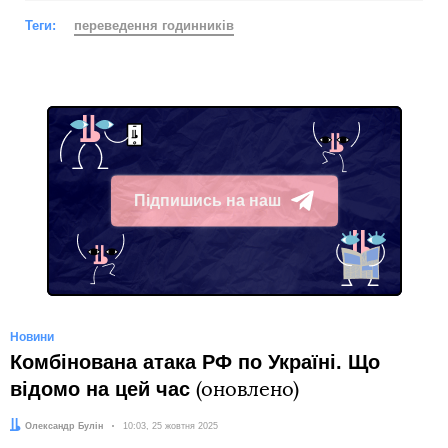
Теги:
переведення годинників
Підпишись на наш
Telegram
Новини
Комбінована атака РФ по Україні. Що
відомо на цей час
(оновлено)
Автор:
Олександр Булін
Дата:
10:03, 25 жовтня 2025