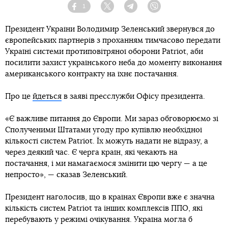
1
Facebook
Twitter
Telegram
Viber
Президент України Володимир Зеленський звернувся до
європейських партнерів з проханням тимчасово передати
Україні системи протиповітряної оборони Patriot, аби
посилити захист українського неба до моменту виконання
американського контракту на їхнє постачання.
Про це
йдеться
в заяві пресслужби Офісу президента.
«Є важливе питання до Європи. Ми зараз обговорюємо зі
Сполученими Штатами угоду про купівлю необхідної
кількості систем Patriot. Їх можуть надати не відразу, а
через деякий час. Є черга країн, які чекають на
постачання, і ми намагаємося змінити цю чергу — а це
непросто», — сказав Зеленський.
Президент наголосив, що в країнах Європи вже є значна
кількість систем Patriot та інших комплексів ППО, які
перебувають у режимі очікування. Україна могла б