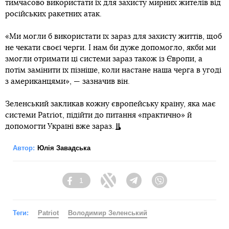
тимчасово використати їх для захисту мирних жителів від
російських ракетних атак.
«Ми могли б використати їх зараз для захисту життів, щоб
не чекати своєї черги. І нам би дуже допомогло, якби ми
змогли отримати ці системи зараз також із Європи, а
потім замінити їх пізніше, коли настане наша черга в угоді
з американцями», — зазначив він.
Зеленський закликав кожну європейську країну, яка має
системи Patriot, підійти до питання «практично» й
допомогти Україні вже зараз.
Автор:
Юлія Завадська
1
Facebook
Twitter
Telegram
Viber
Теги:
Patriot
Володимир Зеленський