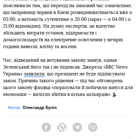
пояснювали тим, що перехід на зимовий час означатиме,
що наприкінці червня в Києві розвиднюватиметься вже о
03:00, а натомість сутенітиме о 20:00 (зараз — о 04:00 і о
21:00 відповідно). На думку експертів, це відчутно
збільшить витрати установ, підприємств і
домогосподарств на електричне освітлення у вечірні
години навесні, влітку та восени.
Час, відведений на ветування закону минув, однак
Зеленський його так і не підписав. Джерела «BBC News
Україна»
заявляли
, що президент не буде підписувати
закон. Причина такого рішення — під час обговорень
цього закону фахівці «порахували й побачили мінуси для
економіки — вилізли збитки в кілька мільярдів».
Автор:
Олександр Булін
Facebook
Twitter
Telegram
Viber