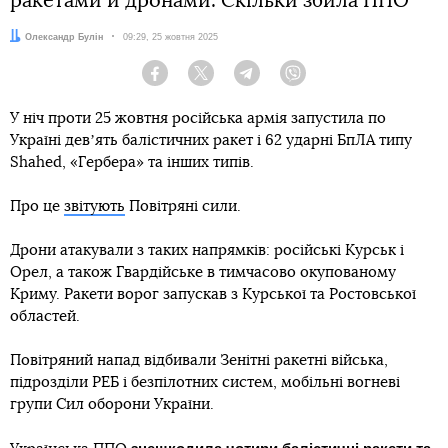
ракетами й дронами. Скільки збила ППО
Автор:
Олександр Булін
Дата:
09:29, 25 жовтня 2025
Facebook
Twitter
Telegram
Viber
У ніч проти 25 жовтня російська армія запустила по
Україні девʼять балістичних ракет і 62 ударні БпЛА типу
Shahed, «Гербера» та інших типів.
Про це
звітують
Повітряні сили.
Дрони атакували з таких напрямків: російські Курськ і
Орел, а також Гвардійське в тимчасово окупованому
Криму. Ракети ворог запускав з Курської та Ростовської
областей.
Повітряний напад відбивали Зенітні ракетні війська,
підрозділи РЕБ і безпілотних систем, мобільні вогневі
групи Сил оборони України.