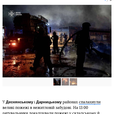
Деснянському
Дарницькому
У
і
районах
спалахнули
великі пожежі в нежитловій забудові. На 13:00
рятувальники локалізували пожежі у складському й