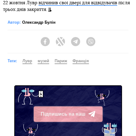
22 жовтня Лувр
відчинив свої двері для відвідувачів
після
трьох днів закриття.
Автор:
Олександр Булін
Facebook
Twitter
Telegram
Viber
Теги:
Лувр
музей
Париж
Франція
Підпишись на наш
Telegram