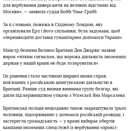
для вербування диверсантів на великих відстанях від
Москви», — заявила суддя Боббі Чіма-Грабб.
За її словами, пожежа в Східному Лондоні, яку
організували Ерл і його спільники, була задумана, щоб
«перешкодити доставці гуманітарної допомоги Україні».
Міністр безпеки Великої Британії Ден Джарвіс назвав
вирок «чітким сигналом, що ворожа діяльність іноземних
держав у нашій країні не буде толеруватися».
Це рішення стало частиною ширшої низки справ,
пов’язаних з російською шпигунською діяльністю в
Британії. Раніше суд визнав винними групу болгар, які
діяли під керівництвом утікача з Wirecard Яна Марсалека.
Британська поліція нещодавно також заарештувала трьох
чоловіків, підозрюваних у допомозі російській розвідці, і
застерегла громадськість — у країні набирає обертів
кампанія іноземних спецслужб із вербування «проксі-