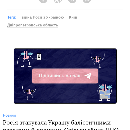
Facebook
Twitter
Telegram
Viber
Теги:
війна Росії з Україною
Київ
Дніпропетровська область
Підпишись на наш
Telegram
Новини
Росія атакувала Україну балістичними