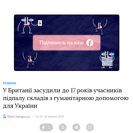
Підпишись на наш
Facebook
Новини
У Британії засудили до 17 років учасників
підпалу складів з гуманітарною допомогою
для України
Автор:
Юлія Завадська
Дата:
21:32, 24 жовтня 2025
1
Facebook
Twitter
Telegram
Viber