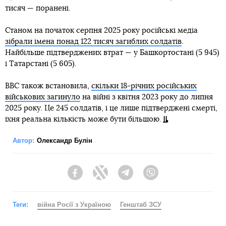
тисяч — поранені.
Станом на початок серпня 2025 року російські медіа
зібрали імена понад 122 тисяч загиблих солдатів
.
Найбільше підтверджених втрат — у Башкортостані (5 945)
і Татарстані (5 605).
BBC також встановила,
скільки 18-річних російських
військових загинуло
на війні з квітня 2023 року до липня
2025 року. Це 245 солдатів, і це лише підтверджені смерті,
їхня реальна кількість може бути більшою.
Автор:
Олександр Булін
Facebook
Twitter
Telegram
Viber
Теги:
війна Росії з Україною
Генштаб ЗСУ