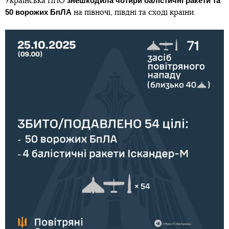
знешкодила чотири балістичні ракети та
Українська ППО
50 ворожих
БпЛА
на півночі, півдні та сході країни.