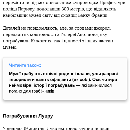
перемістили під моторизованим супроводом Префектури
поліції Парижу, подолавши 300 метрів, що відділяють
найбільший музей світу від сховищ Банку Франції.
Деталей не повідомляють, але, за словами джерел,
передали як коштовності з Галереї Аполлона, яку
пограбували 19 жовтня, так і цінності з інших частин
музею.
Читайте також:
Музеї грабують етнічні родинні клани, ультраправі
терористи й навіть офіціанти (як хобі). Ось чотири
неймовірні історії пограбувань
— які закінчилися
погано для грабіжників
Пограбування Лувру
У неділю, 19 жовтня, Лувр екстрено зачинили після