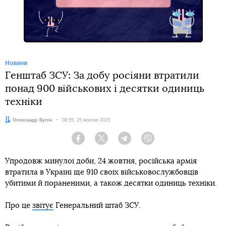
Facebook
Новини
Генштаб ЗСУ: За добу росіяни втратили
понад 900 військових і десятки одиниць
техніки
Автор:
Олександр Булін
Дата:
08:55, 25 жовтня 2025
Facebook
Twitter
Telegram
Viber
Упродовж минулої доби, 24 жовтня, російська армія
втратила в Україні ще 910 своїх військовослужбовців
убитими й пораненими, а також десятки одиниць техніки.
Про це
звітує
Генеральний штаб ЗСУ.