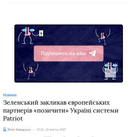
Підпишись на наш
Telegram
Новини
Зеленський закликав європейських
партнерів «позичити» Україні системи
Patriot
Автор:
Юлія Завадська
Дата:
22:41, 24 жовтня 2025