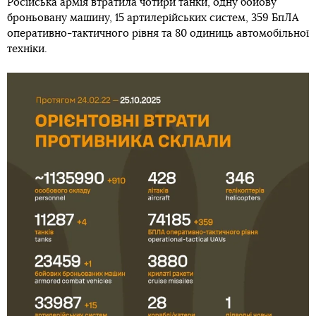
Російська армія втратила чотири танки, одну бойову
броньовану машину, 15 артилерійських систем, 359 БпЛА
оперативно-тактичного рівня та 80 одиниць автомобільної
техніки.