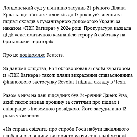
Лондонський суд у п’ятницю засудив 21-річного Ділана
Ерла та ще пʼятьох чоловіків до 17 років ув’язнення за
підпал складів з гуманітарною допомогою Україні за
наказом «ПВК Вагнера» у 2024 році. Прокуратура назвала
ці дії «систематичною кампанією терору й саботажу на
британській території».
Про це
повідомляє
Reuters.
За даними слідства, Ерл обговорював зі своїм куратором
із «ПВК Вагнера» також плани викрадення співзасновника
фінансового застосунку Revolut і підпал складу в Чехії.
Разом з ним на лаві підсудних був 24-річний Джейк Рівз,
який також визнав провину за статтями про підпал і
співпрацю з іноземною розвідкою. Його засудили до 12
років ув’язнення.
«Ця справа свідчить про спроби Росії набути шкідливого
глобального впливу, використовуючи соціальні мережі