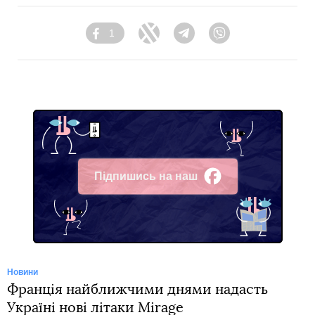
1
Facebook
Twitter
Telegram
Viber
Підпишись на наш
Facebook
Новини
Франція найближчими днями надасть
Україні нові літаки Mirage