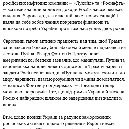
російських нафтових компаній — «Лукойл» та «Роснафта»
— матиме значний вплив на доходи Росії з часом, вважає
видання. Європа додала власний пакет нових санкцій і
взяла на себе зобов’язання покривати фінансові та
військові потреби України протягом наступних двох років.
Європейці також активно працюють над тим, щоб Трамп
залишався на їхньому боці або хоча б менше піддавався на
лестощі Путіна. Річард Фонтен із Центру нової
американської безпеки зазначив, що маніпуляції Путіна та
європейська наполегливість допомогли Трампу нарешті
завдати Росії певної шкоди. «Путіна не можуть схилити до
миру чарівність, взаєморозуміння чи вміння домовлятися,
— написав Фонтен у соцмережах. — Президент тепер,
можливо, це розуміє. І те, що підтримка України й тиск на
Росію є найкращим шляхом до завершення цієї жахливої
війни».
Втім, щодо позики Україні за рахунок заморожених
російських активів спільного рішення в Європі немає.