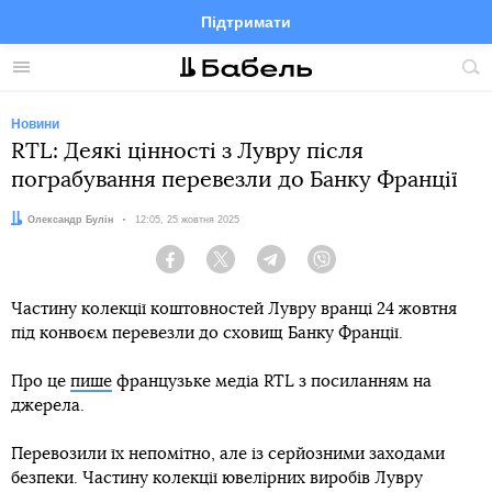
Підтримати
Facebook
Telegram
Twitter
Instagram
Меню
По
по
сай
Новини
RTL: Деякі цінності з Лувру після
пограбування перевезли до Банку Франції
Автор:
Олександр Булін
Дата:
12:05, 25 жовтня 2025
Facebook
Twitter
Telegram
Viber
Частину колекції коштовностей Лувру вранці 24 жовтня
під конвоєм перевезли до сховищ Банку Франції.
Про це
пише
французьке медіа RTL з посиланням на
джерела.
Перевозили їх непомітно, але із серйозними заходами
безпеки. Частину колекції ювелірних виробів Лувру