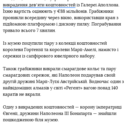
викрадення девʼяти коштовностей
із Галереї Аполлона.
Їхню вартість оцінюють у €88 мільйонів. Грабіжники
проникли всередину через вікно, використавши кран з
підйомною платформою і дискову пилку. Пограбування
тривало всього 7 хвилин.
Із музею поцупили тіару з колекції коштовностей
королеви Гортензії та королеви Марії-Амелі, намисто і
сережки із сапфірового ювелірного набору.
Також грабіжники викрали смарагдове кольє та пару
смарагдових сережок, які Наполеон подарував своїй
другій дружині Марії-Луїзі Австрійській. Водночас один з
найвідоміших алмазів у світі «Регент» вагою понад 140
каратів не вкрали.
Одну з викрадених коштовностей — корону імператриці
Євгенії, дружини Наполеона III Бонапарта — знайшли
пошкодженою біля музею.