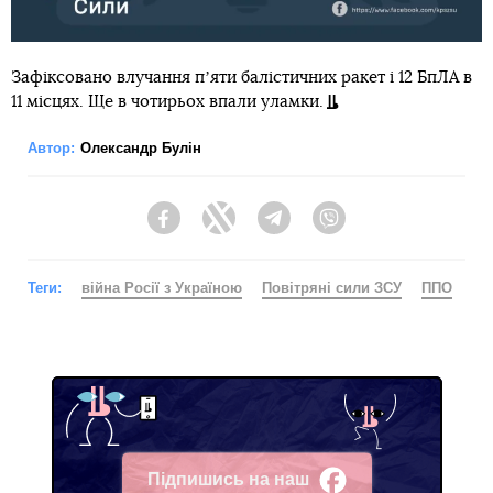
Зафіксовано влучання пʼяти балістичних ракет і 12 БпЛА в
11 місцях. Ще в чотирьох впали уламки.
Автор:
Олександр Булін
Facebook
Twitter
Telegram
Viber
Теги:
війна Росії з Україною
Повітряні сили ЗСУ
ППО
Підпишись на наш