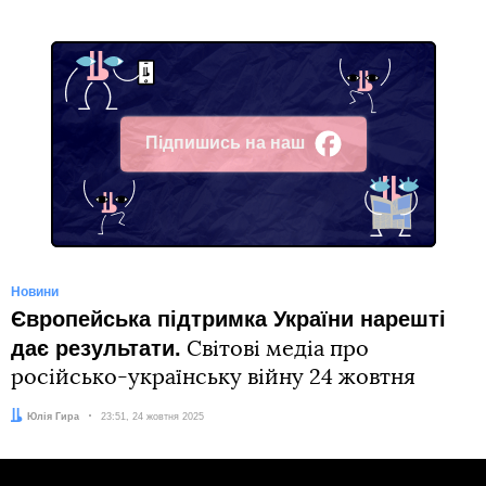
Підпишись на наш
Facebook
Новини
Європейська підтримка України нарешті
дає результати.
Світові медіа про
російсько-українську війну 24 жовтня
Автор:
Юлія Гира
Дата:
23:51, 24 жовтня 2025