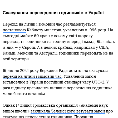
Скасування переведення годинників в Україні
Перехід на літній і зимовий час регламентується
постановою
Кабінету міністрів, ухваленою в 1996 році. На
сьогодні майже 60 країн у всьому світі щороку
переводять годинники на годину вперед і назад. Більшість
із них — у Європі. А в деяких країнах, наприклад у США,
Канаді, Мексиці та Австралії, годинники переводять не на
всій території.
16 липня 2024 року
Верховна Рада остаточно скасувала
перехід на літній і зимовий час
. Ухвалений закон
встановлює в Україні постійний стандарт часу UTC+2. У
разі підпису президента нинішнє переведення годинника
мало б стати останнім.
Однак 17 липня громадська організація «Академія наук
вищої школи»
закликала Зеленського ветувати закон
про
скасування переведення годинників. Прохання