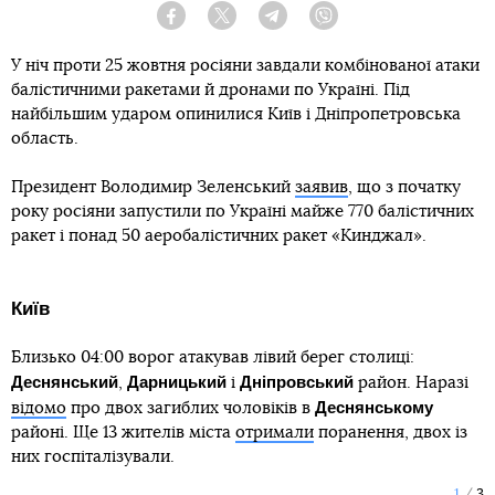
Facebook
Twitter
Telegram
Viber
У ніч проти 25 жовтня росіяни завдали комбінованої атаки
балістичними ракетами й дронами по Україні. Під
найбільшим ударом опинилися Київ і Дніпропетровська
область.
Президент Володимир Зеленський
заявив
, що з початку
року росіяни запустили по Україні майже 770 балістичних
ракет і понад 50 аеробалістичних ракет «Кинджал».
Київ
Близько 04:00 ворог атакував лівий берег столиці:
Деснянський
Дарницький
Дніпровський
,
і
район. Наразі
Деснянському
відомо
про двох загиблих чоловіків в
районі. Ще 13 жителів міста
отримали
поранення, двох із
них госпіталізували.
1
3