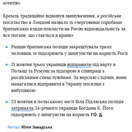
агентів».
Кремль традиційно відкинув звинувачення, а російське
посольство в Лондоні назвало їх «черговими спробами
британської влади покласти на Росію відповідальність за
все погане, що стається в країні».
Раніше британська поліція заарештувала трьох
чоловіків, їх підозрюють у шпигунстві на користь Росії.
21 жовтня трьох українців
відправили
під варту в
Польщі та Румунії за підозрою в співпраці з
російськими спецслужбами. За версією слідчих, вони
намагалися відправити в Україну посилки з
вибухівкою.
23 жовтня в польському місті Біла Підляська поліція
затримала
24-річного українця Богдана К. Його
підозрюють у шпигунстві на користь РФ.
Автор:
Юлія Завадська