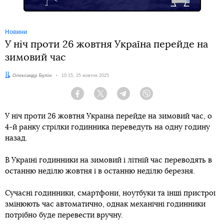
Новини
У ніч проти 26 жовтня Україна перейде на
зимовий час
Автор:
Олександр Булін
Дата:
10:15, 25 жовтня 2025
Facebook
Twitter
Telegram
Viber
У ніч проти 26 жовтня Україна перейде на зимовий час, о
4-й ранку стрілки годинника переведуть на одну годину
назад.
В Україні годинники на зимовий і літній час переводять в
останню неділю жовтня і в останню неділю березня.
Сучасні годинники, смартфони, ноутбуки та інші пристрої
змінюють час автоматично, однак механічні годинники
потрібно буде перевести вручну.