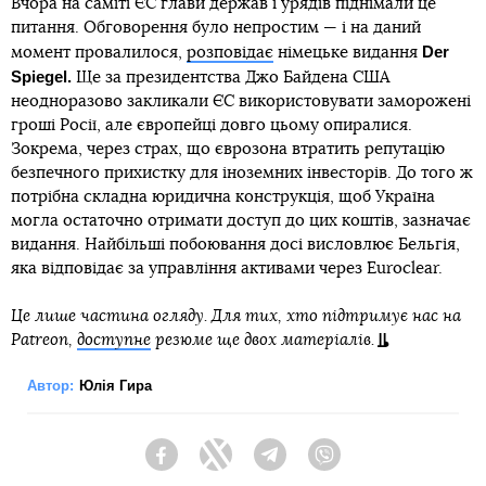
Вчора на саміті ЄС глави держав і урядів піднімали це
питання. Обговорення було непростим — і на даний
Der
момент провалилося,
розповідає
німецьке видання
Spiegel.
Ще за президентства Джо Байдена США
неодноразово закликали ЄС використовувати заморожені
гроші Росії, але європейці довго цьому опиралися.
Зокрема, через страх, що єврозона втратить репутацію
безпечного прихистку для іноземних інвесторів. До того ж
потрібна складна юридична конструкція, щоб Україна
могла остаточно отримати доступ до цих коштів, зазначає
видання. Найбільші побоювання досі висловлює Бельгія,
яка відповідає за управління активами через Euroclear.
Це лише частина огляду. Для тих, хто підтримує нас на
Patreon,
доступне
резюме ще двох матеріалів.
Автор:
Юлія Гира
Facebook
Twitter
Telegram
Viber