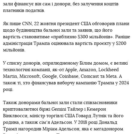
зали фінансує він сам і донори, без залучення коштів
платників податків.
Як пише CNN, 22 жовтня президент США обговорив плани
щодо будівництва бальної зали та заявив, що його
вартість становитиме «приблизно $300 мільйонів». Раніше
адміністрація Трампа оцінювала вартість проєкту у $200
мільйонів.
У списку донорів, оприлюдненому Білим домом, є великі
технологічні компанії, як-от Apple, Amazon, Lockheed
Martin, Microsoft, Google, Coinbase, Comcast та Meta. А
також ті, хто фінансував виборчу кампанію Трампа у 2024
році.
Також донорами бальної зали стали співзасновники
криптовалютної біржі Gemini Тайлер і Кемерон
Вінклвосси, міністр торгівлі США Говард Лутнік та його
родина, а також сімʼя Адельсон. У 2018 році Дональд
Трамп нагородив Міріам Адельсон, яка є мегадонором