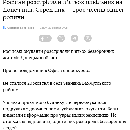
Росіяни розстріляли пʼятьох цивільних на
Донеччині. Серед них — троє членів однієї
родини
Автор:
Світлана Кравченко
Дата:
13:30, 23 жовтня 2025
1
Facebook
Twitter
Telegram
Viber
Російські окупанти розстріляли пʼятьох беззбройних
жителів Донецької області.
Про це
повідомили
в Офісі генпрокурора.
Це сталося 20 жовтня в селі Званівка Бахмутського
району.
У підвал приватного будинку, де переховувалося
подружжя з двома синами, увірвалися окупанти. Вони
вимагали інформацію про українських захисників. Не
отримавши відповідей, один з них розстріляв беззбройних
людей.