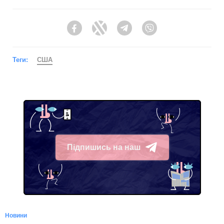
Facebook
Twitter
Telegram
Viber
Теги:
США
Підпишись на наш
Telegram
Новини