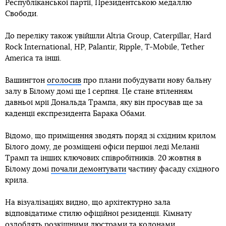
Республіканської партії, Президентською медаллю
Свободи.
До переліку також увійшли Altria Group, Caterpillar, Hard
Rock International, HP, Palantir, Ripple, T-Mobile, Tether
America та інші.
Вашингтон
оголосив
про плани побудувати нову бальну
залу в Білому домі ще 1 серпня. Це стане втіленням
давньої мрії Дональда Трампа, яку він просував ще за
каденції експрезидента Барака Обами.
Відомо, що приміщення зводять поряд зі східним крилом
Білого дому, де розміщені офіси першої леді Меланії
Трамп та інших ключових співробітників. 20 жовтня в
Білому домі
почали демонтувати
частину фасаду східного
крила.
На візуалізаціях видно, що архітектурно зала
відповідатиме стилю офіційної резиденції. Кімнату
оздоблять розкішними люстрами та колонами.