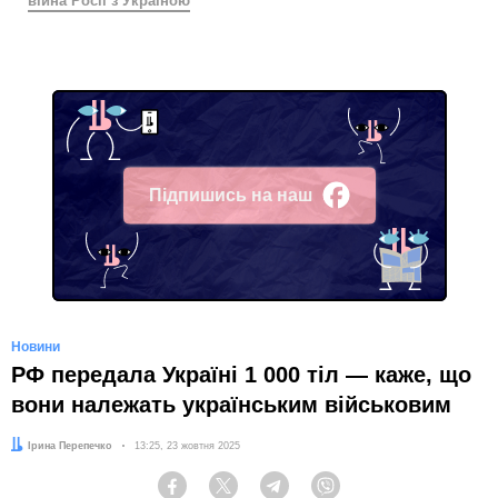
війна Росії з Україною
Підпишись на наш
Facebook
Новини
РФ передала Україні 1 000 тіл — каже, що
вони належать українським військовим
Автор:
Ірина Перепечко
Дата:
13:25, 23 жовтня 2025
Facebook
Twitter
Telegram
Viber