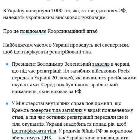
В Україну повернули 1 000 тіл, які, за твердженням РФ,
належать українським військовослужбовцям.
Про це
повідомляє
Координаційний штаб.
Найближчим часом в Україні проведуть всі експертизи,
щоб ідентифікувати репатрійовані тіла.
Президент Володимир Зеленський
заявляв
в червні,
що під час репатріації тіл загиблих військових Росія
передала Україні 20 людей, які виявилися російськими
окупантами. Серед них був також ізраїльський
найманець, який воював за РФ.
У Міністерстві внутрішніх справ повідомили, що
Кремль
повертає тіла загиблих
у вкрай понівеченому
стані, а під час останніх репатріацій передали ще й
тіла окупантів. Україні знадобиться понад рік, щоб
ідентифікувати тіла
. У родичів бійців РФ за кордоном
збиратимуть
ДНК — так Україна хоче пришвидшити