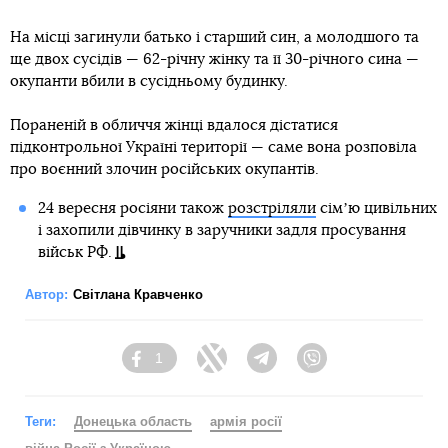
На місці загинули батько і старший син, а молодшого та
ще двох сусідів — 62-річну жінку та її 30-річного сина —
окупанти вбили в сусідньому будинку.
Пораненій в обличчя жінці вдалося дістатися
підконтрольної Україні території — саме вона розповіла
про воєнний злочин російських окупантів.
24 вересня росіяни також
розстріляли
сімʼю цивільних
і захопили дівчинку в заручники задля просування
військ РФ.
Автор:
Світлана Кравченко
1
Facebook
Twitter
Telegram
Viber
Теги:
Донецька область
армія росії