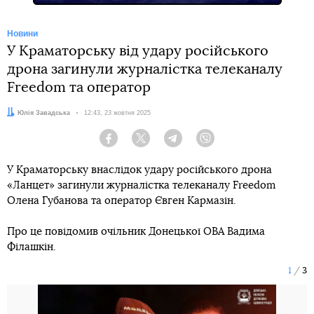
Новини
У Краматорську від удару російського
дрона загинули журналістка телеканалу
Freedom та оператор
Автор:
Юлія Завадська
Дата:
12:43, 23 жовтня 2025
Facebook
Twitter
Telegram
Viber
У Краматорську внаслідок удару російського дрона
«Ланцет» загинули журналістка телеканалу Freedom
Олена Губанова та оператор Євген Кармазін.
Про це повідомив очільник Донецької ОВА Вадима
Філашкін.
1
3