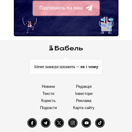
Підпишись на наш
Telegram
як і чому
Мене завжди цікавить —
Новини
Редакція
Тексти
Інвестори
Користь
Реклама
Подкасти
Карта сайту
Facebook
Telegram
Twitter
Instagram
YouTube
TikTok