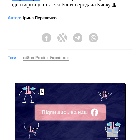
ідентифікацію тіл, які Росія передала Києву.
Автор:
Ірина Перепечко
Facebook
Twitter
Telegram
Viber
Теги:
війна Росії з Україною
Підпишись на наш
Facebook