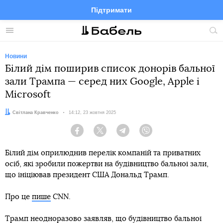
Підтримати
Facebook
Telegram
Twitter
Instagram
Меню
По
по
сай
Новини
Білий дім поширив список донорів бальної
зали Трампа — серед них Google, Apple і
Microsoft
Автор:
Світлана Кравченко
Дата:
14:12, 23 жовтня 2025
Facebook
Twitter
Telegram
Viber
Білий дім оприлюднив перелік компаній та приватних
осіб, які зробили пожертви на будівництво бальної зали,
що ініціював президент США Дональд Трамп.
Про це
пише
CNN.
Трамп неодноразово заявляв, що будівництво бальної