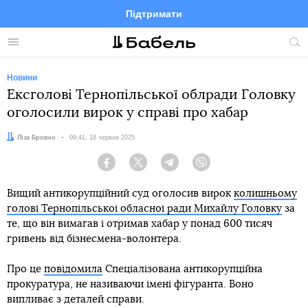
Підтримати
Facebook
Telegram
Twitter
Instagram
Меню
По
по
сай
Новини
Ексголові Тернопільської облради Головку
оголосили вирок у справі про хабар
Автор:
Ліза Бровко
Дата:
09:41, 18 червня 2025
Facebook
Twitter
Telegram
Viber
Вищий антикорупційний суд оголосив вирок
колишньому
голові Тернопільської обласної ради Михайлу Головку
за
те, що він вимагав і отримав хабар у понад 600 тисяч
гривень від бізнесмена-волонтера.
Про це
повідомила
Спеціалізована антикорупційна
прокуратура, не називаючи імені фігуранта. Воно
випливає з деталей справи.