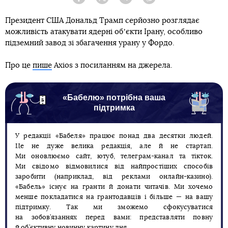
Facebook
Twitter
Telegram
Viber
Президент США Дональд Трамп серйозно розглядає
можливість атакувати ядерні обʼєкти Ірану, особливо
підземний завод зі збагачення урану у Фордо.
Про це
пише
Axios з посиланням на джерела.
«Бабелю» потрібна ваша
підтримка
У редакції «Бабеля» працює понад два десятки людей.
Це не дуже велика редакція, але й не стартап.
Ми оновлюємо сайт, ютуб, телеграм-канал та тікток.
Ми свідомо відмовилися від найпростіших способів
заробити (наприклад, від реклами онлайн-казино).
«Бабель» існує на гранти й донати читачів. Ми хочемо
менше покладатися на грантодавців і більше — на вашу
підтримку. Так ми зможемо сфокусуватися
на зобов’язаннях перед вами: представляти повну
й об’єктивну новинну картину дня.