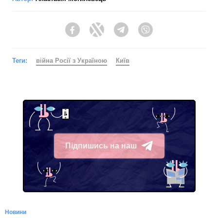
Facebook
Twitter
Telegram
Viber
Теги:
війна Росії з Україною
Київ
Підпишись на наш
Telegram
Новини