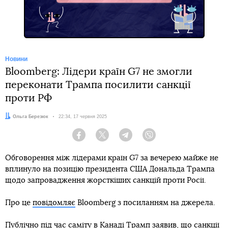
Новини
Bloomberg: Лідери країн G7 не змогли
переконати Трампа посилити санкції
проти РФ
Автор:
Ольга Березюк
Дата:
22:34, 17 червня 2025
Facebook
Twitter
Telegram
Viber
Обговорення між лідерами країн G7 за вечерею майже не
вплинуло на позицію президента США Дональда Трампа
щодо запровадження жорсткіших санкцій проти Росії.
Про це
повідомляє
Bloomberg з посиланням на джерела.
Публічно під час саміту в Канаді Трамп заявив, що санкції