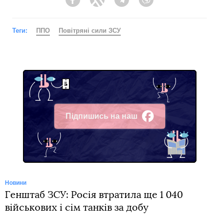
Facebook
Twitter
Telegram
Viber
Теги:
ППО
Повітряні сили ЗСУ
Підпишись на наш
Facebook
Новини
Генштаб ЗСУ: Росія втратила ще 1 040
військових і сім танків за добу