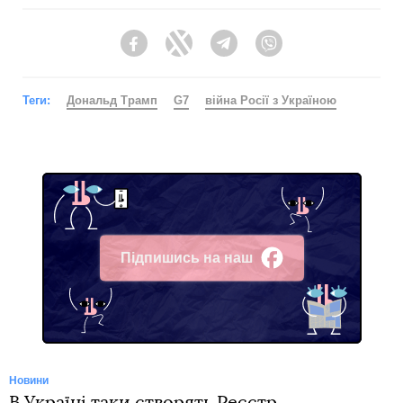
Facebook
Twitter
Telegram
Viber
Теги:
Дональд Трамп
G7
війна Росії з Україною
Підпишись на наш
Facebook
Новини