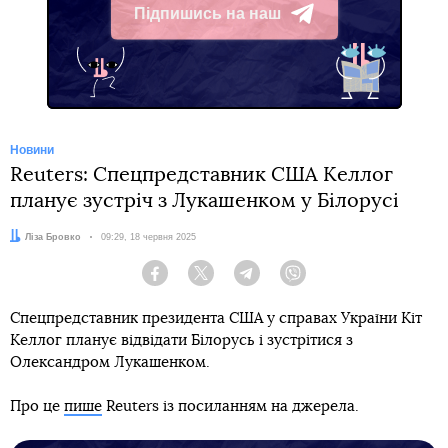
Підпишись на наш
Telegram
Новини
Reuters: Спецпредставник США Келлог
планує зустріч з Лукашенком у Білорусі
Автор:
Ліза Бровко
Дата:
09:29, 18 червня 2025
Facebook
Twitter
Telegram
Viber
Спецпредставник президента США у справах України Кіт
Келлог планує відвідати Білорусь і зустрітися з
Олександром Лукашенком.
Про це
пише
Reuters із посиланням на джерела.