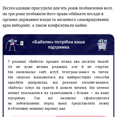
Експосадовцю присудили девʼять років позбавлення волі,
на три роки позбавили його права обіймати посади в
органах державної влади та місцевого самоврядування,
крім виборних, а також конфіскували майно.
«Бабелю» потрібна ваша
підтримка
У редакції «Бабеля» працює понад два десятки людей.
Це не дуже велика редакція, але й не стартап.
Ми оновлюємо сайт, ютуб, телеграм-канал та тікток.
Ми свідомо відмовилися від найпростіших способів
заробити (наприклад, від реклами онлайн-казино).
«Бабель» існує на гранти й донати читачів. Ми хочемо
менше покладатися на грантодавців і більше — на вашу
підтримку. Так ми зможемо сфокусуватися
на зобов’язаннях перед вами: представляти повну
й об’єктивну новинну картину дня.