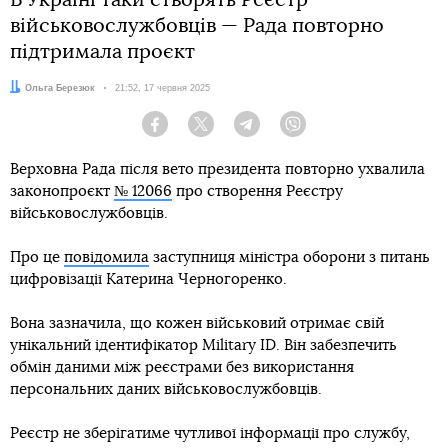
В Україні таки створять Реєстр
військовослужбовців — Рада повторно
підтримала проєкт
Автор:
Ольга Березюк
Дата:
21:52, 17 червня 2025
Facebook
Twitter
Telegram
Viber
Верховна Рада після вето президента повторно ухвалила
законопроєкт
№ 12066
про створення Реєстру
військовослужбовців.
Про це
повідомила
заступниця міністра оборони з питань
цифровізації Катерина Черногоренко.
Вона зазначила, що кожен військовий отримає свій
унікальний ідентифікатор Military ID. Він забезпечить
обмін даними між реєстрами без використання
персональних даних військовослужбовців.
Реєстр не зберігатиме чутливої інформації про службу,