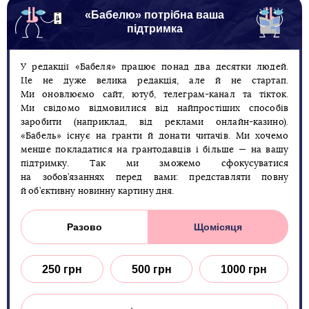
«Бабелю» потрібна ваша
підтримка
У редакції «Бабеля» працює понад два десятки людей.
Це не дуже велика редакція, але й не стартап.
Ми оновлюємо сайт, ютуб, телеграм-канал та тікток.
Ми свідомо відмовилися від найпростіших способів
заробити (наприклад, від реклами онлайн-казино).
«Бабель» існує на гранти й донати читачів. Ми хочемо
менше покладатися на грантодавців і більше — на вашу
підтримку. Так ми зможемо сфокусуватися
на зобов’язаннях перед вами: представляти повну
й об’єктивну новинну картину дня.
Разово
Щомісяця
250 грн
500 грн
1000 грн