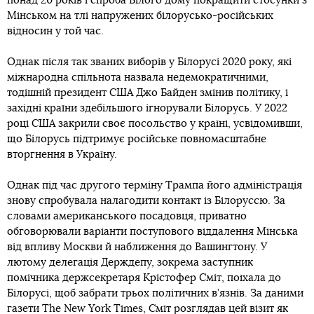
понад 20 років і спроба Білого дому покращити стосунки з
Мінськом на тлі напружених білорусько-російських
відносин у той час.
Однак після так званих виборів у Білорусі 2020 року, які
міжнародна спільнота назвала недемократичними,
тодішній президент США Джо Байден змінив політику, і
західні країни здебільшого ігнорували Білорусь. У 2022
році США закрили своє посольство у країні, усвідомивши,
що Білорусь підтримує російське повномасштабне
вторгнення в Україну.
Однак під час другого терміну Трампа його адміністрація
знову спробувала налагодити контакт із Білоруссю. За
словами американського посадовця, приватно
обговорювали варіанти поступового віддалення Мінська
від впливу Москви й наближення до Вашингтону. У
лютому делегація Держдепу, зокрема заступник
помічника держсекретаря Крістофер Сміт, поїхала до
Білорусі, щоб забрати трьох політичних в’язнів. За даними
газети The New York Times, Сміт розглядав цей візит як