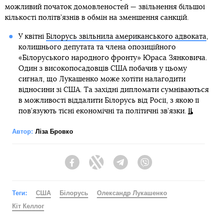
можливий початок домовленостей — звільнення більшої
кількості політв’язнів в обмін на зменшення санкцій.
У квітні
Білорусь звільнила американського адвоката
,
колишнього депутата та члена опозиційного
«Білоруського народного фронту» Юраса Зянковича.
Один з високопосадовців США побачив у цьому
сигнал, що Лукашенко може хотіти налагодити
відносини зі США. Та західні дипломати сумніваються
в можливості віддалити Білорусь від Росії, з якою її
пов’язують тісні економічні та політичні зв’язки.
Автор:
Ліза Бровко
Facebook
Twitter
Telegram
Viber
Теги:
США
Білорусь
Олександр Лукашенко
Кіт Келлог