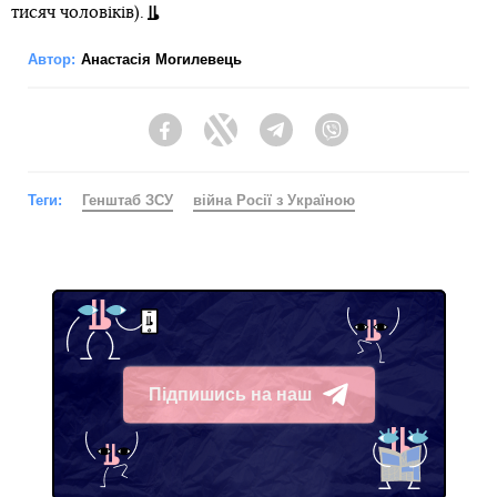
тисяч чоловіків).
Автор:
Анастасія Могилевець
Facebook
Twitter
Telegram
Viber
Теги:
Генштаб ЗСУ
війна Росії з Україною
Підпишись на наш
Telegram