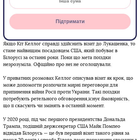
Підтримати
Якщо Кіт Келлог справді здійснить візит до Лукашенка, то
стане найвищим посадовцем США, який побуває в
Білорусі за останні роки. Поки що мета поїздки
незрозуміла. Офіційно про неї не оголошували.
У приватних розмовах Келлог описував візит як крок, що
може допомогти розпочати мирні переговори для
припинення війни Росії проти України. Такі поїздки
потребують ретельного обговорення,існує ймовірність,
що її скасують чи змінять в останній момент.
У 2020 році, під час першого президентства Дональда
Трампа, тодішній держсекретар США Майк Помпео
відвідав Білорусь — це був перший візит такого рівня за