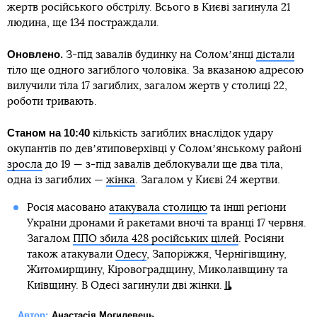
жертв російського обстрілу. Всього в Києві загинула 21
людина, ще 134 постраждали.
Оновлено.
З-під завалів будинку на Соломʼянці
дістали
тіло ще одного загиблого чоловіка. За вказаною адресою
вилучили тіла 17 загиблих, загалом жертв у столиці 22,
роботи тривають.
Станом на 10:40
кількість загиблих внаслідок удару
окупантів по девʼятиповерхівці у Соломʼянському районі
зросла
до 19 — з-під завалів деблокували ще два тіла,
одна із загиблих —
жінка
. Загалом у Києві 24 жертви.
Росія масовано
атакувала столицю
та інші регіони
України дронами й ракетами вночі та вранці 17 червня.
Загалом
ППО збила 428 російських цілей
. Росіяни
також атакували
Одесу
, Запоріжжя, Чернігівщину,
Житомирщину, Кіровоградщину, Миколаївщину та
Київщину. В Одесі загинули дві жінки.
Автор:
Анастасія Могилевець