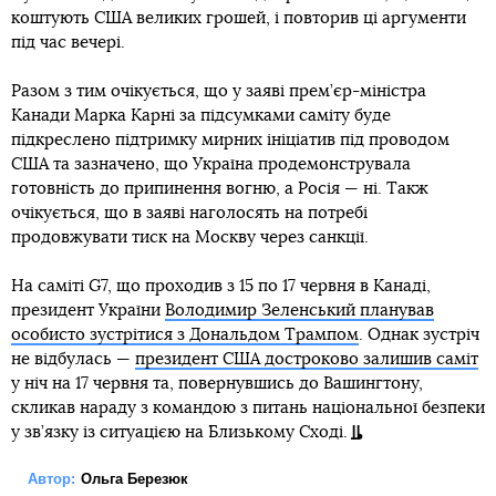
коштують США великих грошей, і повторив ці аргументи
під час вечері.
Разом з тим очікується, що у заяві прем’єр-міністра
Канади Марка Карні за підсумками саміту буде
підкреслено підтримку мирних ініціатив під проводом
США та зазначено, що Україна продемонструвала
готовність до припинення вогню, а Росія — ні. Такж
очікується, що в заяві наголосять на потребі
продовжувати тиск на Москву через санкції.
На саміті G7, що проходив з 15 по 17 червня в Канаді,
президент України
Володимир Зеленський планував
особисто зустрітися з Дональдом Трампом
. Однак зустріч
не відбулась —
президент США достроково залишив саміт
у ніч на 17 червня та, повернувшись до Вашингтону,
скликав нараду з командою з питань національної безпеки
у зв’язку із ситуацією на Близькому Сході.
Автор:
Ольга Березюк