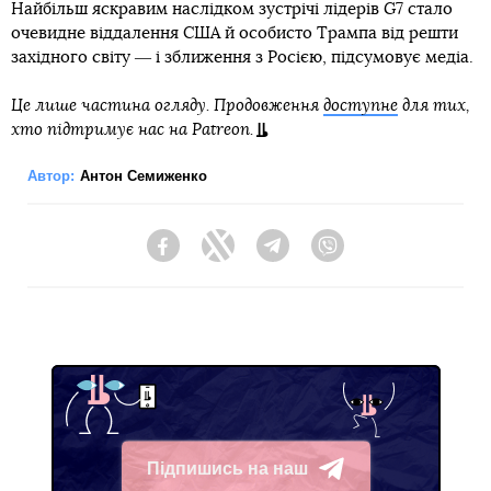
Найбільш яскравим наслідком зустрічі лідерів G7 стало
очевидне віддалення США й особисто Трампа від решти
західного світу ― і зближення з Росією, підсумовує медіа.
Це лише частина огляду. Продовження
доступне
для тих,
хто підтримує нас на Patreon.
Автор:
Антон Семиженко
Facebook
Twitter
Telegram
Viber
Підпишись на наш
Telegram