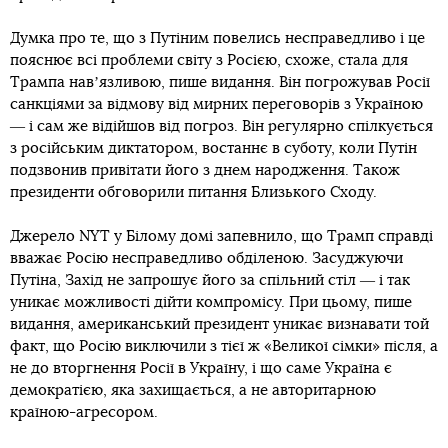
Думка про те, що з Путіним повелись несправедливо і це
пояснює всі проблеми світу з Росією, схоже, стала для
Трампа навʼязливою, пише видання. Він погрожував Росії
санкціями за відмову від мирних переговорів з Україною
― і сам же відійшов від погроз. Він регулярно спілкується
з російським диктатором, востаннє в суботу, коли Путін
подзвонив привітати його з днем народження. Також
президенти обговорили питання Близького Сходу.
Джерело NYT у Білому домі запевнило, що Трамп справді
вважає Росію несправедливо обділеною. Засуджуючи
Путіна, Захід не запрошує його за спільний стіл ― і так
уникає можливості дійти компромісу. При цьому, пише
видання, американський президент уникає визнавати той
факт, що Росію виключили з тієї ж «Великої сімки» після, а
не до вторгнення Росії в Україну, і що саме Україна є
демократією, яка захищається, а не авторитарною
країною-агресором.