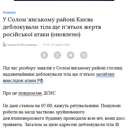
Новини
У Соломʼянському районі Києва
деблокували тіла ще пʼятьох жертв
російської атаки (оновлено)
Автор:
Анастасія Могилевець
Дата:
07:32, 18 червня 2025
Facebook
Twitter
Telegram
Viber
Під час розбору завалів у Солом’янському районі столиці
надзвичайники деблокували тіла ще пʼятьох
загиблих
внаслідок атаки РФ
.
Про це
повідомляє
ДСНС.
Це дані станом на 07:00, кажуть рятувальники. Пошукові
роботи на місці частково зруйнованого
дев’ятиповерхового будинку проводили всю ніч, вони досі
тривають. Загалом за цією адресою деблокували тіла 16