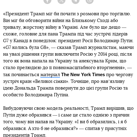
Facebook
Twitter
Telegram
Viber
«Президент Трамп міг би почати з розмови про торгівлю.
Він міг би обговорити війни на Близькому Сході або
тривалу, жорстоку війну в Україні. Але було ще дещо ―
схоже, головне для пана Трампа під час зустрічі лідерів
G7 у Канаді в понеділок: президент Росії Володимир Путін.
«G7 колись була G8», ― сказав Трамп журналістам, маючи
на увазі рішення групи виключити Росію у 2014 році, після
того як вона напала на Україну та анексувала Крим, що
стало прелюдією до її повномасштабного вторгнення», ―
The New York Times
так починається
матеріал
про чергову
зустріч країн «Великої сімки». Точніше, про навʼязливу
ідею Дональда Трампа повернути до цієї групи Росію та
особисто Володимира Путіна.
Вибудовуючи свою модель реальності, Трамп вирішив, що
Путін дуже образився ― і саме це стало однією з причин
того, чому він напав на Україну. «І ви б образились, і я б
образився. А хто б не образився?» ― спитав у присутніх
президентів Трамп.