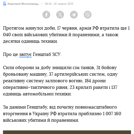
Автор:
Анастасія Могилевець
Дата:
08:02, 18 червня 2025
Facebook
Twitter
Telegram
Viber
Протягом минулої доби, 17 червня, армія РФ втратила ще 1
040 своїх військових убитими й пораненими, а також
десятки одиниць техніки.
Про це
звітує
Генштаб ЗСУ.
Сили оборони за добу знищили сім танків, 31 бойову
броньовану машину, 37 артилерійських систем, одну
реактивну систему залпового вогню, 184 дрони
оперативно-тактичного рівня, 23 крилаті ракети і 137
одиниць автомобільної техніки.
За даними Генштабу, від початку повномасштабного
вторгнення в Україну РФ втратила приблизно 1 007 160
військових убитими й пораненими.