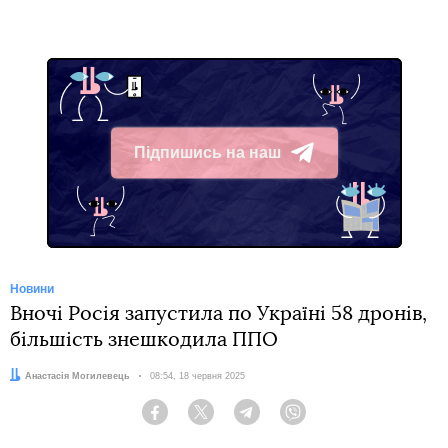
Підпишись на наш
Telegram
Новини
Вночі Росія запустила по Україні 58 дронів,
більшість знешкодила ППО
Автор:
Анастасія Могилевець
Дата:
08:54, 18 червня 2025
Facebook
Twitter
Telegram
Viber