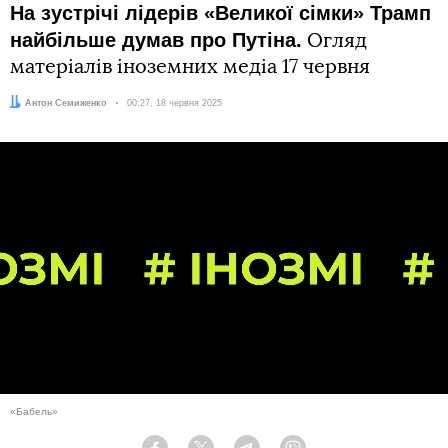
На зустрічі лідерів «Великої сімки» Трамп
найбільше думав про Путіна.
Огляд
матеріалів іноземних медіа 17 червня
Автор:
Антон Семиженко
Дата:
00:27, 18 червня 2025
«Бабель»