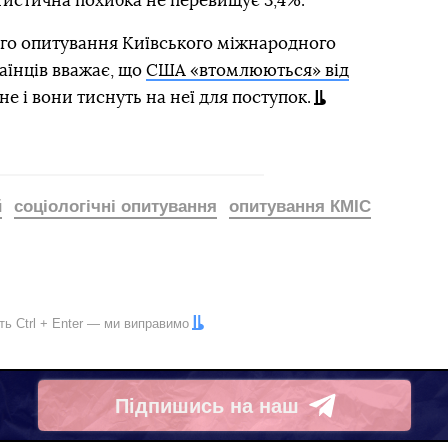
тистична похибка не перевищує 3,4%.
го опитування Київського міжнародного
раїнців вважає, що
США «втомлюються» від
не і вони тиснуть на неї для поступок.
й
соціологічні опитування
опитування КМІС
іть
Ctrl
+
Enter
— ми виправимо
Підпишись на наш
Telegram