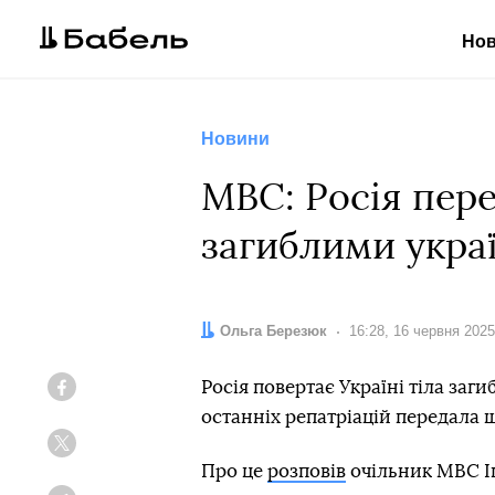
Но
Новини
МВС: Росія пере
загиблими украї
Автор:
Ольга Березюк
Дата:
16:28, 16 червня 2025
Росія повертає Україні тіла заги
Facebook
останніх репатріацій передала щ
Twitter
Про це
розповів
очільник МВС І