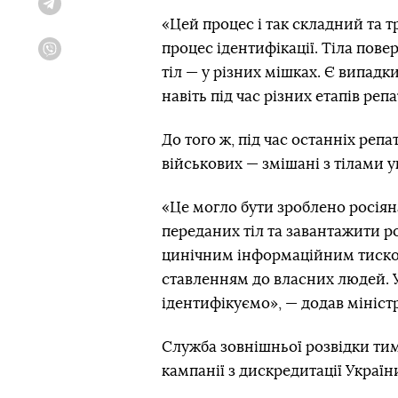
Telegram
«Цей процес і так складний та 
процес ідентифікації. Тіла пове
Viber
тіл — у різних мішках. Є випад
навіть під час різних етапів репа
До того ж, під час останніх реп
військових — змішані з тілами у
«Це могло бути зроблено росіян
переданих тіл та завантажити 
цинічним інформаційним тиско
ставленням до власних людей. У 
ідентифікуємо», — додав міністр
Служба зовнішньої розвідки ти
кампанії з дискредитації України