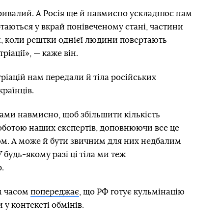
тривалий. А Росія ще й навмисно ускладнює нам
ртаються у вкрай понівеченому стані, частини
ки, коли рештки однієї людини повертають
тріації», — каже він.
атріацій нам передали й тіла російських
країнців.
ами навмисно, щоб збільшити кількість
роботою наших експертів, доповнюючи все це
м. А може й бути звичним для них недбалим
будь-якому разі ці тіла ми теж
.
м часом
попереджає
, що РФ готує кульмінацію
 у контексті обмінів.