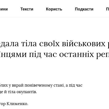
вини
Тексти
Користь
Подкасти
П
дала тіла своїх військових 
нцями під час останніх ре
блих у вкрай понівеченому стані, а під час
е й тіла окупантів.
гор Клименко.