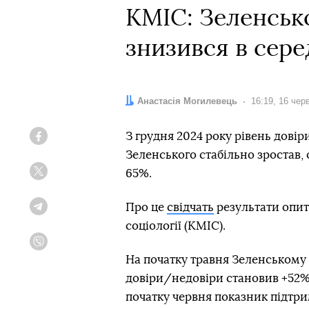
КМІС: Зеленськ
знизився в сере
Автор:
Анастасія Могилевець
Дата:
16:19, 16 чер
З грудня 2024 року рівень дові
Facebook
Зеленського стабільно зростав, 
65%.
Twitter
Про це
свідчать
результати опит
Telegram
соціології (КМІС).
Viber
На початку травня Зеленському
довіри/недовіри становив +52%.
початку червня показник підтр