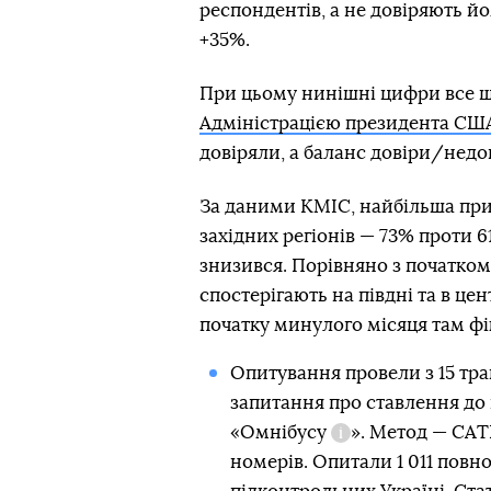
респондентів, а не довіряють й
+35%.
При цьому нинішні цифри все щ
Адміністрацією президента СШ
довіряли, а баланс довіри/недо
За даними КМІС, найбільша при
західних регіонів — 73% проти 
знизився. Порівняно з початко
спостерігають на півдні та в цен
початку минулого місяця там ф
Опитування провели з 15 тра
запитання про ставлення до 
«
Омнібусу
». Метод —
CAT
Довідка
номерів. Опитали 1 011 повно