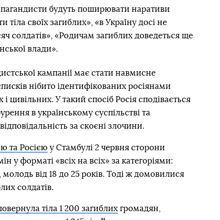
ропагандисти будуть поширювати наративи
 тіла своїх загиблих», «в Україну досі не
яч солдатів», «Родичам загиблих доведеться ще
їнської влади».
стської кампанії має стати навмисне
списків нібито ідентифікованих росіянами
 і цивільних. У такий спосіб Росія сподівається
урення в українському суспільстві та
відповідальність за скоєні злочини.
ю та Росією
у Стамбулі 2 червня сторони
н у форматі «всіх на всіх» за категоріями:
молодь від 18 до 25 років. Тоді ж домовилися
блих солдатів.
повернула тіла 1 200 загиблих
громадян,