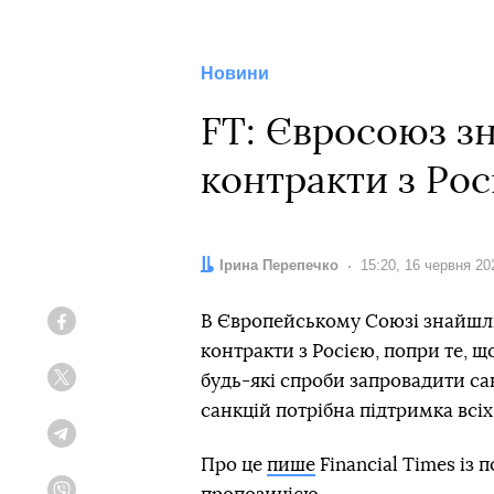
Новини
FT: Євросоюз зн
контракти з Ро
Автор:
Ірина Перепечко
Дата:
15:20, 16 червня 20
В Європейському Союзі знайшли 
Facebook
контракти з Росією, попри те, 
будь-які спроби запровадити сан
Twitter
санкцій потрібна підтримка всіх
Telegram
Про це
пише
Financial Times із