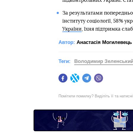
підконтрольних Україні. Ста
За результатами попередньо
інституту соціології, 58% ук
України
, їхня підтримка слаб
Автор:
Анастасія Могилевець
Теги:
Володимир Зеленськи
Facebook
Twitter
Telegram
Viber
Помітили помилку? Виділіть її та натисн