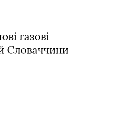
ові газові
 й Словаччини