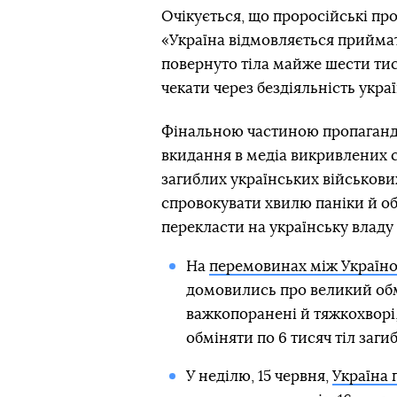
Очікується, що проросійські п
«Україна відмовляється приймати
повернуто тіла майже шести тис
чекати через бездіяльність укра
Фінальною частиною пропаганди
вкидання в медіа викривлених 
загиблих українських військових
спровокувати хвилю паніки й об
перекласти на українську владу 
На
перемовинах між Україно
домовились про великий обмі
важкопоранені й тяжкохворі, 
обміняти по 6 тисяч тіл заги
У неділю, 15 червня,
Україна 