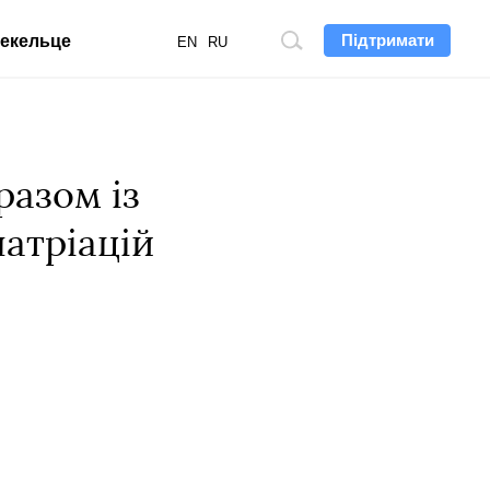
Підтримати
екельце
Пошук
EN
RU
по
сайту
разом із
патріацій