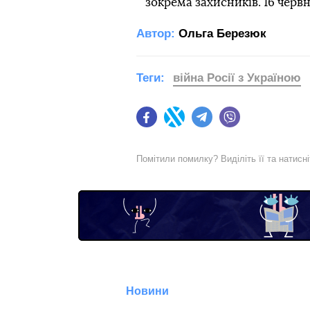
зокрема захисників. 16 черв
Автор:
Ольга Березюк
Теги:
війна Росії з Україною
Facebook
Twitter
Telegram
Viber
Помітили помилку? Виділіть її та натисн
Новини