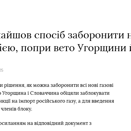
айшов спосіб заборонити н
сією, попри вето Угорщини
25
рішення, як можна заборонити всі нові газові
що Угорщина і Словаччина обіцяли заблокувати
кції на імпорт російського газу, а для введення
 членів блоку.
 посиланням на відповідний документ з