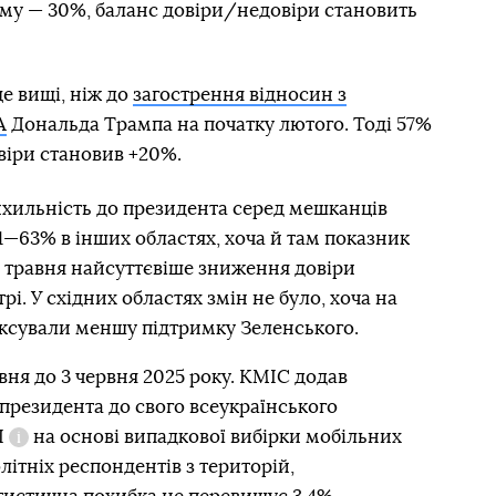
ому — 30%, баланс довіри/недовіри становить
е вищі, ніж до
загострення відносин з
А
Дональда Трампа на початку лютого. Тоді 57%
віри становив +20%.
хильність до президента серед мешканців
61—63% в інших областях, хоча й там показник
м травня найсуттєвіше зниження довіри
трі. У східних областях змін не було, хоча на
іксували меншу підтримку Зеленського.
вня до 3 червня 2025 року. КМІС додав
президента до свого всеукраїнського
I
на основі випадкової вибірки мобільних
Довідка
літніх респондентів з територій,