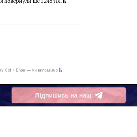
ня
повернули ще 1 245 тіл
.
іть
Ctrl
+
Enter
— ми виправимо
Підпишись на наш
Telegram