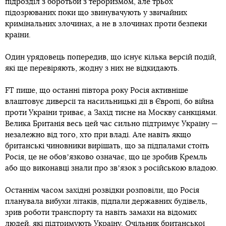
підрозділ з боротьби з тероризмом, але трьох
підозрюваних поки що звинувачують у звичайних
кримінальних злочинах, а не в злочинах проти безпеки
країни.
Один урядовець попередив, що існує кілька версій подій,
які ще перевіряють, жодну з них не відкидають.
FT пише, що останні півтора року Росія активніше
влаштовує диверсії та насильницькі дії в Європі, бо війна
проти України триває, а Захід тисне на Москву санкціями.
Велика Британія весь цей час сильно підтримує Україну —
незалежно від того, хто при владі. Але навіть якщо
британські чиновники вирішать, що за підпалами стоїть
Росія, це не обовʼязково означає, що це зробив Кремль
або що виконавці знали про звʼязок з російською владою.
Останнім часом західні розвідки розповіли, що Росія
планувала вибухи літаків, підпали державних будівель,
зрив роботи транспорту та навіть замахи на відомих
людей, які підтримують Україну. Очільник британської