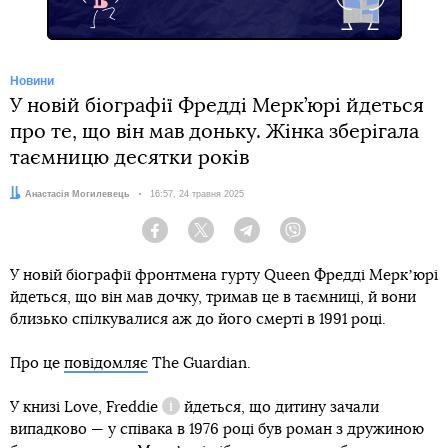
Новини
У новій біографії Фредді Мерк’юрі йдеться
про те, що він мав доньку. Жінка зберігала
таємницю десятки років
Автор:
Анастасія Могилевець
Дата:
16:57, 24 травня 2025
Facebook
Twitter
Telegram
Viber
У новій біографії фронтмена гурту Queen Фредді Меркʼюрі
йдеться, що він мав дочку, тримав це в таємниці, й вони
близько спілкувалися аж до його смерті в 1991 році.
Про це
повідомляє
The Guardian.
У книзі
Love, Freddie
йдеться, що дитину зачали
Довідка
випадково — у співака в 1976 році був роман з дружиною