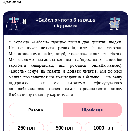
джерела.
«Бабелю» потрібна ваша
підтримка
У редакції «Бабеля» працює понад два десятки людей.
Це не дуже велика редакція, але й не стартап.
Ми оновлюємо сайт, ютуб, телеграм-канал та тікток.
Ми свідомо відмовилися від найпростіших способів
заробити (наприклад, від реклами онлайн-казино).
«Бабель» існує на гранти й донати читачів. Ми хочемо
менше покладатися на грантодавців і більше — на вашу
підтримку. Так ми зможемо сфокусуватися
на зобов’язаннях перед вами: представляти повну
й об’єктивну новинну картину дня.
Разово
Щомісяця
250 грн
500 грн
1000 грн