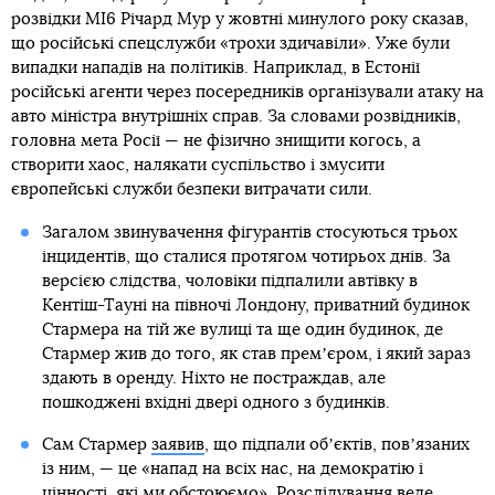
розвідки MI6 Річард Мур у жовтні минулого року сказав,
що російські спецслужби «трохи здичавіли». Уже були
випадки нападів на політиків. Наприклад, в Естонії
російські агенти через посередників організували атаку на
авто міністра внутрішніх справ. За словами розвідників,
головна мета Росії — не фізично знищити когось, а
створити хаос, налякати суспільство і змусити
європейські служби безпеки витрачати сили.
Загалом звинувачення фігурантів стосуються трьох
інцидентів, що сталися протягом чотирьох днів. За
версією слідства, чоловіки підпалили автівку в
Кентіш-Тауні на півночі Лондону, приватний будинок
Стармера на тій же вулиці та ще один будинок, де
Стармер жив до того, як став премʼєром, і який зараз
здають в оренду. Ніхто не постраждав, але
пошкоджені вхідні двері одного з будинків.
Сам Стармер
заявив
, що підпали обʼєктів, повʼязаних
із ним, — це «напад на всіх нас, на демократію і
цінності, які ми обстоюємо». Розслідування веде