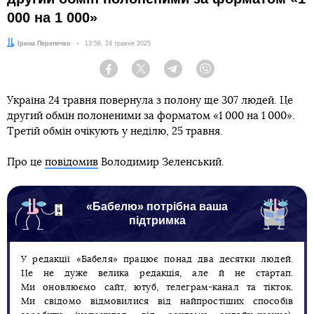
000 на 1 000»
Автор:
Ірина Перепечко
Дата:
13:56, 24 травня 2025
Facebook
Twitter
Telegram
Viber
Україна 24 травня повернула з полону ще 307 людей. Це
другий обмін полоненими за форматом «1 000 на 1 000».
Третій обмін очікують у неділю, 25 травня.
Про це
повідомив
Володимир Зеленський.
«Бабелю» потрібна ваша
підтримка
У редакції «Бабеля» працює понад два десятки людей.
Це не дуже велика редакція, але й не стартап.
Ми оновлюємо сайт, ютуб, телеграм-канал та тікток.
Ми свідомо відмовилися від найпростіших способів