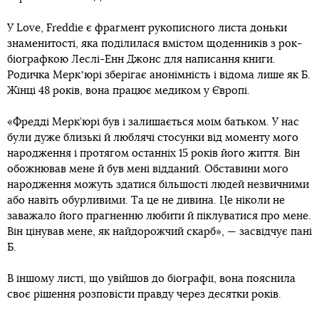
У Love, Freddie є фрагмент рукописного листа доньки
знаменитості, яка поділилася вмістом щоденників з рок-
біографкою Леслі-Енн Джонс для написання книги.
Родичка Меркʼюрі зберігає анонімність і відома лише як Б.
Жінці 48 років, вона працює медиком у Європі.
«Фредді Мерк’юрі був і залишається моїм батьком. У нас
були дуже близькі й люблячі стосунки від моменту мого
народження і протягом останніх 15 років його життя. Він
обожнював мене й був мені відданий. Обставини мого
народження можуть здатися більшості людей незвичними
або навіть обурливими. Та це не дивина. Це ніколи не
заважало його прагненню любити й піклуватися про мене.
Він цінував мене, як найдорожчий скарб», — засвідчує пані
Б.
В іншому листі, що увійшов до біографії, вона пояснила
своє рішення розповісти правду через десятки років.