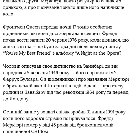
близького друга. Меркʼюрі нібито регулярно бачився з
донькою, а про її існування знало лише його найближче
коло.
Фронтмен Queen передав дочці 17 томів особистих
щоденників, які вона досі зберігала в секреті. Фредді
почав вести записи 20 червня 1976 року, коли дізнався, що
жінка вагітна — це було за два дні після виходу синглу
“You’re My Best Friend” з альбому “A Night at the Opera”.
Чоловік описував своє дитинство на Занзібарі, де він
народився 5 вересня 1946 року — його справжнє імʼя
Фаррух Булсара. Є в щоденниках і про навчання Меркʼюрі
в британській школі-інтернаті в Індії. А далі — про втечу
родини із Занзібару під час революції 1964 року та переїзд
до Лондону.
Останній запис у зошиті співак зробив 31 липня 1991 року,
коли його здоров’я стрімко погіршувалося. Фредді
Мерк’юрі помер у віці 45 років від бронхопневмонії,
спричиненої СНІДом.