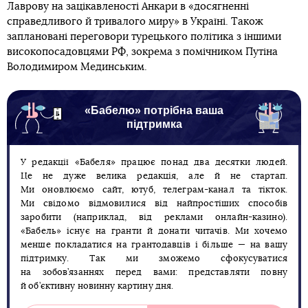
Лаврову на зацікавленості Анкари в «досягненні
справедливого й тривалого миру» в Україні. Також
заплановані переговори турецького політика з іншими
високопосадовцями РФ, зокрема з помічником Путіна
Володимиром Мединським.
«Бабелю» потрібна ваша
підтримка
У редакції «Бабеля» працює понад два десятки людей.
Це не дуже велика редакція, але й не стартап.
Ми оновлюємо сайт, ютуб, телеграм-канал та тікток.
Ми свідомо відмовилися від найпростіших способів
заробити (наприклад, від реклами онлайн-казино).
«Бабель» існує на гранти й донати читачів. Ми хочемо
менше покладатися на грантодавців і більше — на вашу
підтримку. Так ми зможемо сфокусуватися
на зобов’язаннях перед вами: представляти повну
й об’єктивну новинну картину дня.