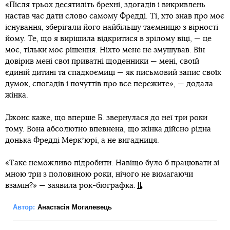
«Після трьох десятиліть брехні, здогадів і викривлень
настав час дати слово самому Фредді. Ті, хто знав про моє
існування, зберігали його найбільшу таємницю з вірності
йому. Те, що я вирішила відкритися в зрілому віці, — це
моє, тільки моє рішення. Ніхто мене не змушував. Він
довірив мені свої приватні щоденники — мені, своїй
єдиній дитині та спадкоємиці — як письмовий запис своїх
думок, спогадів і почуттів про все пережите», — додала
жінка.
Джонс каже, що вперше Б. звернулася до неї три роки
тому. Вона абсолютно впевнена, що жінка дійсно рідна
донька Фредді Меркʼюрі, а не вигадниця.
«Таке неможливо підробити. Навіщо було б працювати зі
мною три з половиною роки, нічого не вимагаючи
взамін?» — заявила рок-біографка.
Автор:
Анастасія Могилевець