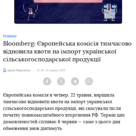
Новини
Bloomberg: Європейська комісія тимчасово
відновила квоти на імпорт української
сільськогосподарської продукції
Автор:
Ірина Перепечко
Дата:
12:48, 24 травня 2025
Facebook
Twitter
Telegram
Viber
Європейська комісія в четвер, 22 травня, вирішила
тимчасово відновити квоти на імпорт української
сільськогосподарської продукції, які скасували після
початку повномасштабного вторгнення РФ. Термін цих
домовленостей спливає 6 червня — саме з цього дня
обмеження знов діятимуть.