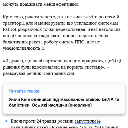
можуть працювати менш ефективно.
Крім того, ракети тепер здатні не лише летіти по прямій
траєкторії, але й маневрувати, що ускладнює системам
Patriot розрахунок точки перехоплення. Ігнат наголосив,
що ці чинники ускладнюють процес перехоплення
балістичних ракет і роботу систем ППО, але не
унеможливлюють її.
«Я думаю, що наші партнери над цим працюють, щоб і ці
рішення були вдосконалені на користь системи», —
резюмував речник Повітряних сил.
Читайте також:
Уночі Київ опинився під масованою атакою БпЛА та
балістики. Ось які наслідки (оновлено)
Вночі проти 24 травня росіяни
запустили 14
балістичних ракет
«Іскандер-М»/KN та 250 ударних