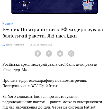
Новини
Речник Повітряних сил: РФ модернізувала
балістичні ракети. Які наслідки
Автор:
Ірина Перепечко
Дата:
13:17, 24 травня 2025
Facebook
Twitter
Telegram
Viber
Російська армія модернізувала свої балістичні ракети
«Іскандер-М».
Про це в ефірі телемарафону повідомив речник
Повітряних сил ЗСУ Юрій Ігнат.
За його словами, ідеться про застосування
радіолокаційних пасток — ракета може їх відстрілювати
під час наближення до цілі. Через це системи Patriot