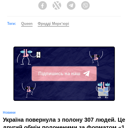
Facebook
Twitter
Telegram
Viber
Теги:
Queen
Фредді Меркʼюрі
Підпишись на наш
Telegram
Новини
Україна повернула з полону 307 людей. Це
другий обмін полоненими за форматом «1