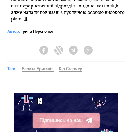
антитерористичний підрозділ лондонської поліції,
адже напади повʼязані з публічною особою високого
рівня.
Автор:
Ірина Перепечко
Facebook
Twitter
Telegram
Viber
Теги:
Велика Британія
Кір Стармер
Підпишись на наш
Telegram