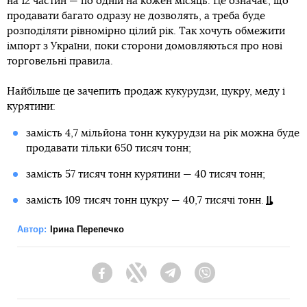
на 12 частин — по одній на кожен місяць. Це означає, що
продавати багато одразу не дозволять, а треба буде
розподіляти рівномірно цілий рік. Так хочуть обмежити
імпорт з України, поки сторони домовляються про нові
торговельні правила.
Найбільше це зачепить продаж кукурудзи, цукру, меду і
курятини:
замість 4,7 мільйона тонн кукурудзи на рік можна буде
продавати тільки 650 тисяч тонн;
замість 57 тисяч тонн курятини — 40 тисяч тонн;
замість 109 тисяч тонн цукру — 40,7 тисячі тонн.
Автор:
Ірина Перепечко
Facebook
Twitter
Telegram
Viber