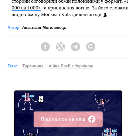
сторони обговорили
обмін полоненими у форматі «1
000 на 1 000»
та припинення вогню. За його словами,
щодо обміну Москва і Київ дійшли згоди.
Автор:
Анастасія Могилевець
Facebook
Twitter
Telegram
Viber
Теги:
Туреччина
війна Росії з Україною
Підпишись на наш
Facebook