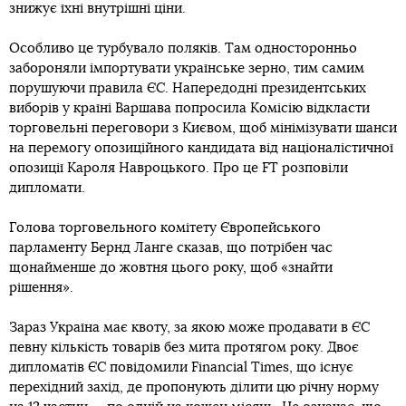
знижує їхні внутрішні ціни.
Особливо це турбувало поляків. Там односторонньо
забороняли імпортувати українське зерно, тим самим
порушуючи правила ЄС. Напередодні президентських
виборів у країні Варшава попросила Комісію відкласти
торговельні переговори з Києвом, щоб мінімізувати шанси
на перемогу опозиційного кандидата від націоналістичної
опозиції Кароля Навроцького. Про це FT розповіли
дипломати.
Голова торговельного комітету Європейського
парламенту Бернд Ланге сказав, що потрібен час
щонайменше до жовтня цього року, щоб «знайти
рішення».
Зараз Україна має квоту, за якою може продавати в ЄС
певну кількість товарів без мита протягом року. Двоє
дипломатів ЄС повідомили Financial Times, що існує
перехідний захід, де пропонують ділити цю річну норму