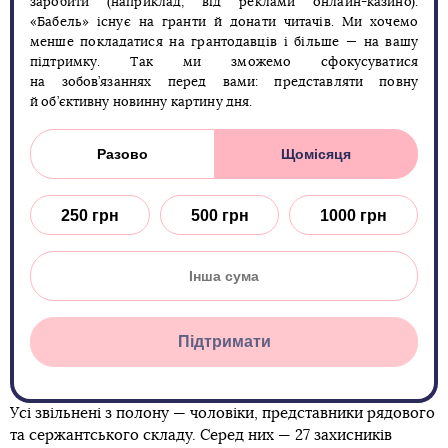
заробити (наприклад, від реклами онлайн-казино).
«Бабель» існує на гранти й донати читачів. Ми хочемо
менше покладатися на грантодавців і більше — на вашу
підтримку. Так ми зможемо сфокусуватися
на зобов’язаннях перед вами: представляти повну
й об’єктивну новинну картину дня.
Разово
Щомісяця
250 грн
500 грн
1000 грн
Підтримати
Усі звільнені з полону — чоловіки, представники рядового
та сержантського складу. Серед них — 27 захисників