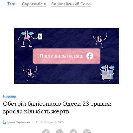
Теги:
Єврокомісія
Європейський Союз
Підпишись на наш
Facebook
Новини
Обстріл балістикою Одеси 23 травня:
зросла кількість жертв
Автор:
Ірина Перепечко
Дата:
11:16, 24 травня 2025