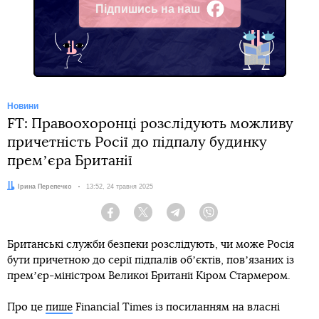
Підпишись на наш
Facebook
Новини
FT: Правоохоронці розслідують можливу
причетність Росії до підпалу будинку
премʼєра Британії
Автор:
Ірина Перепечко
Дата:
13:52, 24 травня 2025
Facebook
Twitter
Telegram
Viber
Британські служби безпеки розслідують, чи може Росія
бути причетною до серії підпалів обʼєктів, повʼязаних із
премʼєр-міністром Великої Британії Кіром Стармером.
Про це
пише
Financial Times із посиланням на власні