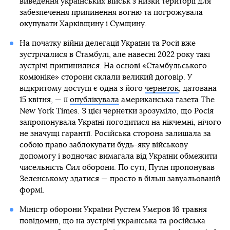
виведення українських військ з низки території для
забезпечення припинення вогню та погрожувала
окупувати Харківщину і Сумщину.
На початку війни делегації України та Росії вже
зустрічалися в Стамбулі, але навесні 2022 року такі
зустрічі припинилися. На основі «Стамбульського
комюніке» сторони склали великий договір. У
відкритому доступі є одна з його
чернеток
, датована
15 квітня, — її
опублікувала
американська газета The
New York Times. З цієї чернетки зрозуміло, що Росія
запропонувала Україні погодитися на нікчемні, нічого
не значущі гарантії. Російська сторона залишала за
собою право заблокувати будь-яку військову
допомогу і водночас вимагала від України обмежити
чисельність Сил оборони. По суті, Путін пропонував
Зеленському здатися — просто в більш завуальованій
формі.
Міністр оборони України Рустем Умєров 16 травня
повідомив, що на зустрічі українська та російська