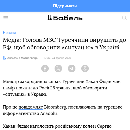
Підтримати
Facebook
Telegram
Twitter
Instagram
Меню
По
по
сай
Новини
Медіа: Голова МЗС Туреччини вирушить до
РФ, щоб обговорити «ситуацію» в Україні
Автор:
Анастасія Могилевець
Дата:
17:37, 24 травня 2025
Facebook
Twitter
Telegram
Viber
Міністр закордонних справ Туреччини Хакан Фідан має
намір поїхати до Росії 26 травня, щоб обговорити
«ситуацію» в Україні.
Про це
повідомляє
Bloomberg, посилаючись на турецьке
інформагентство Anadolu.
Хакан Фідан наголосить російському колезі Сергію