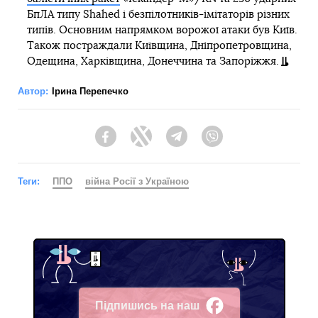
БпЛА типу Shahed і безпілотників-імітаторів різних
типів. Основним напрямком ворожої атаки був Київ.
Також постраждали Київщина, Дніпропетровщина,
Одещина, Харківщина, Донеччина та Запоріжжя.
Автор:
Ірина Перепечко
Facebook
Twitter
Telegram
Viber
Теги:
ППО
війна Росії з Україною
Підпишись на наш
Facebook