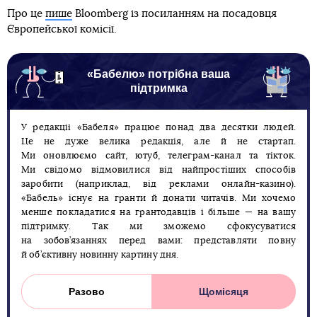
Про це
пише
Bloomberg із посиланням на посадовця
Європейської комісії.
«Бабелю» потрібна ваша
підтримка
У редакції «Бабеля» працює понад два десятки людей.
Це не дуже велика редакція, але й не стартап.
Ми оновлюємо сайт, ютуб, телеграм-канал та тікток.
Ми свідомо відмовилися від найпростіших способів
заробити (наприклад, від реклами онлайн-казино).
«Бабель» існує на гранти й донати читачів. Ми хочемо
менше покладатися на грантодавців і більше — на вашу
підтримку. Так ми зможемо сфокусуватися
на зобов’язаннях перед вами: представляти повну
й об’єктивну новинну картину дня.
Разово
Щомісяця