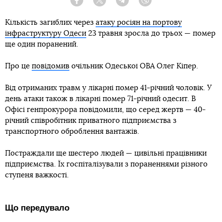
Facebook
Twitter
Telegram
Viber
Кількість загиблих через
атаку росіян на портову
інфраструктуру Одеси
23 травня зросла до трьох — помер
ще один поранений.
Про це
повідомив
очільник Одеської ОВА Олег Кіпер.
Від отриманих травм у лікарні помер 41-річний чоловік. У
день атаки також в лікарні помер 71-річний одесит. В
Офісі генпрокурора повідомили, що серед жертв — 40-
річний співробітник приватного підприємства з
транспортного оброблення вантажів.
Постраждали ще шестеро людей — цивільні працівники
підприємства. Їх госпіталізували з пораненнями різного
ступеня важкості.
Що передувало