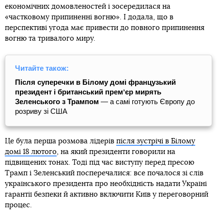
економічних домовленостей і зосередилася на
«частковому припиненні вогню». І додала, що в
перспективі угода має привести до повного припинення
вогню та тривалого миру.
Читайте також:
Після суперечки в Білому домі французький
президент і британський премʼєр мирять
Зеленського з Трампом
— а самі готують Європу до
розриву зі США
Це була перша розмова лідерів
після зустрічі в Білому
домі 18 лютого
, на який президенти говорили на
підвищених тонах. Тоді під час виступу перед пресою
Трамп і Зеленський посперечалися: все почалося зі слів
українського президента про необхідність надати Україні
гарантії безпеки й активно включити Київ у переговорний
процес.