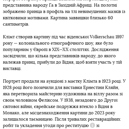
представника народу Ґа в Західній Африці. На полотні
зображено принца в профіль на тлі невимушених мазків із
квітковими мотивами. Картина заввишки близько 60
сантиметрів.
Клімт створив картину під час віденської Völkerschau 1897
року — колоніального етнографічного шоу, яке було
популярним у Європі в XIX—XX століттях. Дослідження
засвідчили, що кілька представників народу, до якого
належав принц, прибули до Відня, щоб взяти участь у тій
виставці.
Портрет продали на аукціоні з маєтку Клімта в 1923 році. У
1928 році його позичили для виставки Ернестіни Кляйн,
яка перетворила майстерню художника на віллу разом зі
своїм чоловіком Феліксом. У 1938, незадовго до Другої
світової війни, єврейське подружжя втекло з Відня в
Монако, але місцезнаходження картини до 2023 року
залишалося таємницею. Після тривалих реставраційних
робіт та укладення угоди про
реституцію
зі
Довідка