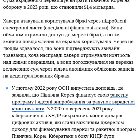
Сума вкраденого перевищує витрати Північної Кореї на
оборону в 2023 році, що становили $1,4 мільярда.
Хакери атакували користувачів біржі через підроблені
електронні листи (спеціальні фішингові атаки). Вони
обманом отримали доступ до мережі біржі, а потім
змінили повідомлення на екранах користувачів. Через це
людям здавалося, що вони підтверджують звичайні
транзакції, хоча насправді хакери отримували контроль
над їхніми операціями, а вони погоджувалися на переказ
величезних сум через кілька анонімних облікових записів
на децентралізованих біржах.
У лютому 2022 року ООН випустила доповідь, де
заявила, що Північна Корея фінансує свою
ракетну
програму і ядерні випробування за рахунок вкраденої
криптовалюти
. З 2020 по вересень 2021 року
кіберзлочинці з КНДР викрали мільйони доларів
цифрових активів, які стали важливим джерелом
доходу для фінансування ядерної та ракетної програм
Північної Кореї. Кібератаки з боку КНДР були