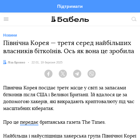
Підтримати
Facebook
Telegram
Twitter
Instagram
Меню
По
по
сай
Новини
Північна Корея — третя серед найбільших
власників біткоїнів. Ось як вона це зробила
Автор:
Ліза Бровко
Дата:
22:01, 19 березня 2025
Facebook
Twitter
Telegram
Viber
Північна Корея посідає третє місце у світі за запасами
біткоїнів після США і Великої Британії. Їй вдалося це за
допомогою хакерів, які викрадають криптовалюту під час
масштабних кібератак.
Про це
передає
британська газета The Times.
Найбільша і найуспішніша хакерська група Північної Кореї