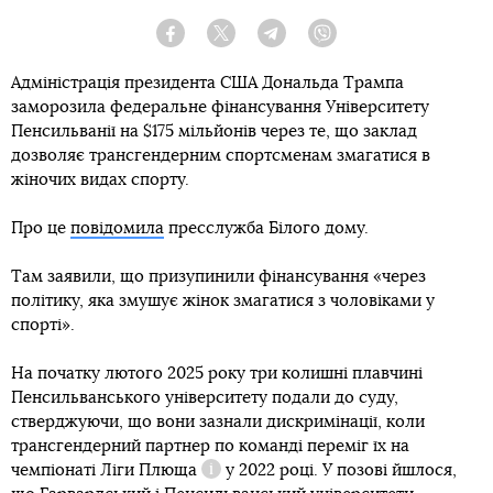
Facebook
Twitter
Telegram
Viber
Адміністрація президента США Дональда Трампа
заморозила федеральне фінансування Університету
Пенсильванії на $175 мільйонів через те, що заклад
дозволяє трансгендерним спортсменам змагатися в
жіночих видах спорту.
Про це
повідомила
пресслужба Білого дому.
Там заявили, що призупинили фінансування «через
політику, яка змушує жінок змагатися з чоловіками у
спорті».
На початку лютого 2025 року три колишні плавчині
Пенсильванського університету подали до суду,
стверджуючи, що вони зазнали дискримінації, коли
трансгендерний партнер по команді переміг їх на
чемпіонаті
Ліги Плюща
у 2022 році. У позові йшлося,
Довідка