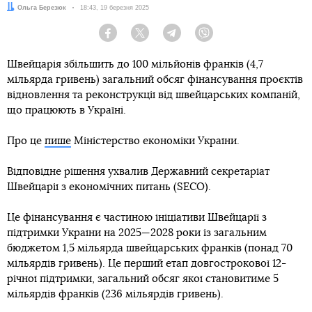
Автор:
Ольга Березюк
Дата:
18:43, 19 березня 2025
Facebook
Twitter
Telegram
Viber
Швейцарія збільшить до 100 мільйонів франків (4,7
мільярда гривень) загальний обсяг фінансування проєктів
відновлення та реконструкції від швейцарських компаній,
що працюють в Україні.
Про це
пише
Міністерство економіки України.
Відповідне рішення ухвалив Державний секретаріат
Швейцарії з економічних питань (SECO).
Це фінансування є частиною ініціативи Швейцарії з
підтримки України на 2025—2028 роки із загальним
бюджетом 1,5 мільярда швейцарських франків (понад 70
мільярдів гривень). Це перший етап довгострокової 12-
річної підтримки, загальний обсяг якої становитиме 5
мільярдів франків (236 мільярдів гривень).