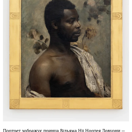
Портрет зображує принца Вільяма Ніі Нортея Довуони —