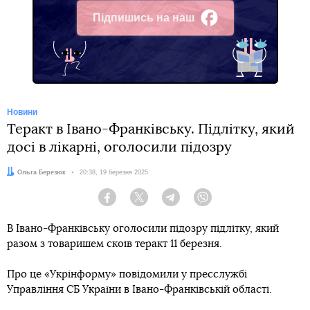
Підпишись на наш
Facebook
Новини
Теракт в Івано-Франківську. Підлітку, який
досі в лікарні, оголосили підозру
Автор:
Ольга Березюк
Дата:
20:38, 19 березня 2025
Facebook
Twitter
Telegram
Viber
В Івано-Франківську оголосили підозру підлітку, який
разом з товаришем скоїв теракт 11 березня.
Про це «Укрінформу» повідомили у пресслужбі
Управління СБ України в Івано-Франківській області.