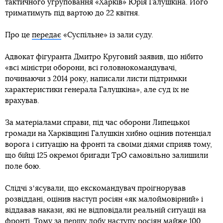
тактичного угруповання «Харків» Юрія Галушкіна. Його
триматимуть під вартою до 22 квітня.
Про це
передає
«Суспільне» із зали суду.
Адвокат фігуранта Дмитро Круговий заявив, що нібито
«всі міністри оборони, всі головнокомандувачі,
починаючи з 2014 року, написали листи підтримки
характеристики генерала Галушкіна», але суд їх не
врахував.
За матеріалами справи, під час оборони Липецької
громади на Харківщині Галушкін хибно оцінив потенціал
ворога і ситуацію на фронті та своїми діями сприяв тому,
що бійці 125 окремої бригади ТрО самовільно залишили
поле бою.
Слідчі зʼясували, що екскомандувач проігнорував
розвіддані, оцінив наступ росіян «як малоймовірний» і
віддавав накази, які не відповідали реальній ситуації на
фронті. Тому за першу добу наступу росіян майже 100