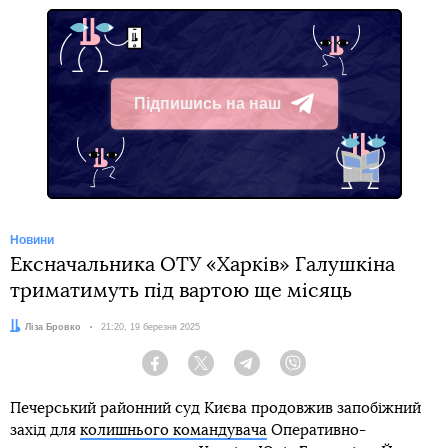
Підпишись на наш
Telegram
Новини
Ексначальника ОТУ «Харків» Галушкіна
триматимуть під вартою ще місяць
Автор:
Ліза Бровко
Дата:
21:20, 19 березня 2025
Facebook
Twitter
Telegram
Viber
Печерський районний суд Києва продовжив запобіжний
захід для
колишнього командувача
Оперативно-