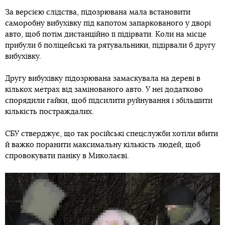
За версією слідства, підозрювана мала встановити
саморобну вибухівку під капотом запаркованого у дворі
авто, щоб потім дистанційно її підірвати. Коли на місце
прибули б поліцейські та рятувальники, підірвали б другу
вибухівку.
Другу вибухівку підозрювана замаскувала на дереві в
кількох метрах від замінованого авто. У неї додатково
спорядили гайки, щоб підсилити руйнування і збільшити
кількість постраждалих.
СБУ стверджує, що так російські спецслужби хотіли вбити
й важко поранити максимальну кількість людей, щоб
спровокувати паніку в Миколаєві.