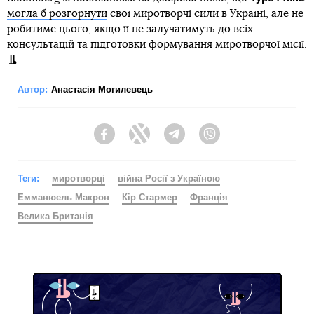
могла б розгорнути
свої миротворчі сили в Україні, але не
робитиме цього, якщо її не залучатимуть до всіх
консультацій та підготовки формування миротворчої місії.
Автор:
Анастасія Могилевець
Facebook
Twitter
Telegram
Viber
Теги:
миротворці
війна Росії з Україною
Емманюель Макрон
Кір Стармер
Франція
Велика Британія