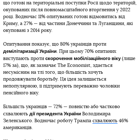
що готові на територіальні поступки Росії щодо територій,
окупованих після повномасштабного вторгнення у 2022
році. Водночас 11% опитуваних готові відмовитись від
Криму, а 27% — від частини Донеччини та Луганщини, які
окуповані з 2014 року.
Опитування показує, що 80% українців проти
демілітаризації України
. При цьому 70% опитаних
скорочення мобілізаційного віку
виступають проти
(лише
17% за), що, як зазначає The Economist, здається
несумісним на тлі того, що більшість хочуть
продовжувати боротьбу. Ця ідея залишається
непопулярною, її підтримують переважно чоловіки
пенсійного віку.
Більшість українців — 72% — повністю або частково
дії президента України
схвалюють
Володимира
Зеленського. Водночас роботу Трампа
схвалюють
46%
американців.