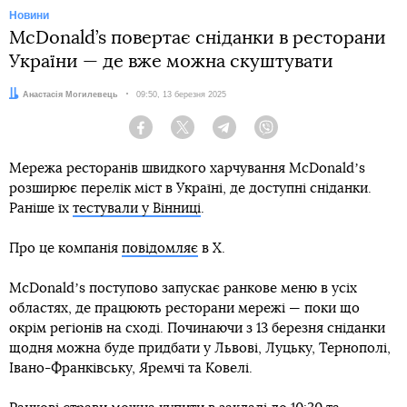
Новини
McDonald’s повертає сніданки в ресторани
України — де вже можна скуштувати
Автор:
Анастасія Могилевець
Дата:
09:50, 13 березня 2025
Facebook
Twitter
Telegram
Viber
Мережа ресторанів швидкого харчування McDonaldʼs
розширює перелік міст в Україні, де доступні сніданки.
Раніше їх
тестували у Вінниці
.
Про це компанія
повідомляє
в X.
McDonaldʼs поступово запускає ранкове меню в усіх
областях, де працюють ресторани мережі — поки що
окрім регіонів на сході. Починаючи з 13 березня сніданки
щодня можна буде придбати у Львові, Луцьку, Тернополі,
Івано-Франківську, Яремчі та Ковелі.