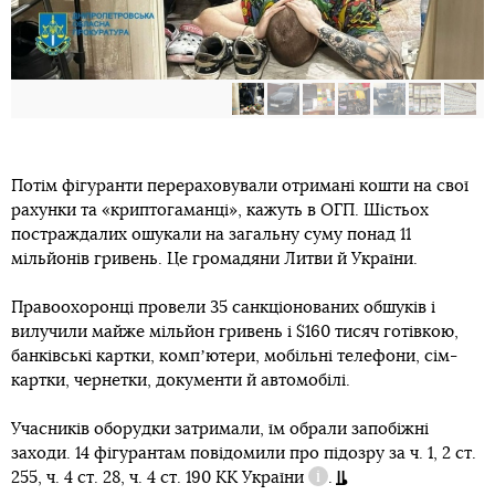
Потім фігуранти перераховували отримані кошти на свої
рахунки та «криптогаманці», кажуть в ОГП. Шістьох
постраждалих ошукали на загальну суму понад 11
мільйонів гривень. Це громадяни Литви й України.
Правоохоронці провели 35 санкціонованих обшуків і
вилучили майже мільйон гривень і $160 тисяч готівкою,
банківські картки, компʼютери, мобільні телефони, сім-
картки, чернетки, документи й автомобілі.
Учасників оборудки затримали, їм обрали запобіжні
заходи. 14 фігурантам повідомили про підозру за
ч. 1, 2 ст.
255, ч. 4 ст. 28, ч. 4 ст. 190 КК України
.
Довідка