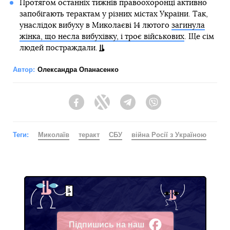
Протягом останніх тижнів правоохоронці активно
запобігають терактам у різних містах України. Так,
унаслідок вибуху в Миколаєві 14 лютого
загинула
жінка, що несла вибухівку, і троє військових
. Ще сім
людей постраждали.
Автор:
Олександра Опанасенко
Facebook
Twitter
Telegram
Viber
Теги:
Миколаїв
теракт
СБУ
війна Росії з Україною
Підпишись на наш