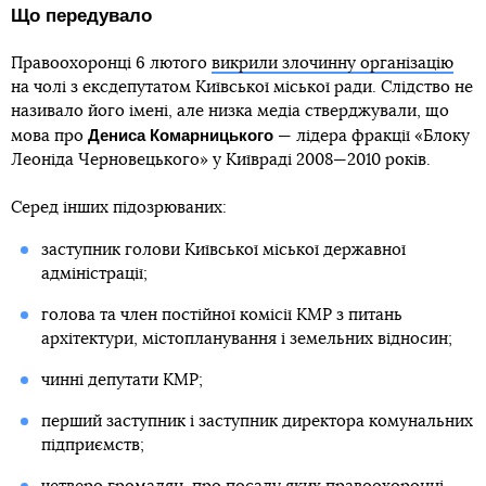
Що передувало
Правоохоронці 6 лютого
викрили злочинну організацію
на чолі з ексдепутатом Київської міської ради. Слідство не
називало його імені, але низка медіа стверджували, що
Дениса Комарницького
мова про
— лідера фракції «Блоку
Леоніда Черновецького» у Київраді 2008—2010 років.
Серед інших підозрюваних:
заступник голови Київської міської державної
адміністрації;
голова та член постійної комісії КМР з питань
архітектури, містопланування і земельних відносин;
чинні депутати КМР;
перший заступник і заступник директора комунальних
підприємств;