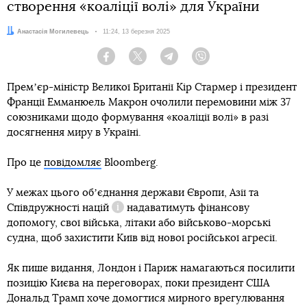
створення «коаліції волі» для України
Автор:
Анастасія Могилевець
Дата:
11:24, 13 березня 2025
Facebook
Twitter
Telegram
Viber
Премʼєр-міністр Великої Британії Кір Стармер і президент
Франції Емманюель Макрон очолили перемовини між 37
союзниками щодо формування «коаліції волі» в разі
досягнення миру в Україні.
Про це
повідомляє
Bloomberg.
У межах цього обʼєднання держави Європи, Азії та
Співдружності націй
надаватимуть фінансову
Довідка
допомогу, свої війська, літаки або військово-морські
судна, щоб захистити Київ від нової російської агресії.
Як пише видання, Лондон і Париж намагаються посилити
позицію Києва на переговорах, поки президент США
Дональд Трамп хоче домогтися мирного врегулювання