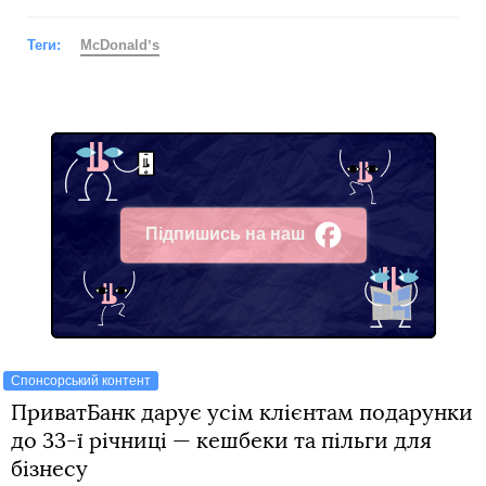
Теги:
McDonaldʼs
Підпишись на наш
Facebook
Спонсорський контент
ПриватБанк дарує усім клієнтам подарунки
до 33-ї річниці — кешбеки та пільги для
бізнесу