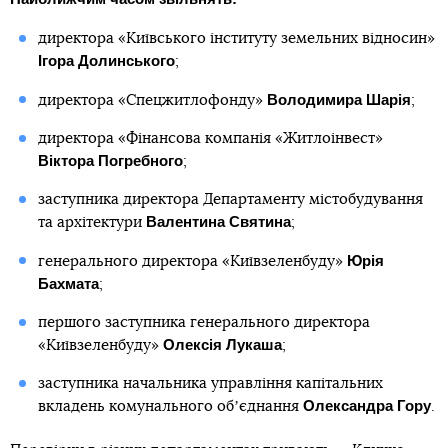
директора «Київського інституту земельних відносин»
Ігора Долинського
;
Володимира Шарія
директора «Спецжитлофонду»
;
директора «Фінансова компанія «Житлоінвест»
Віктора Погребного
;
заступника директора Департаменту містобудування
Валентина Святина
та архітектури
;
Юрія
генерального директора «Київзеленбуду»
Бахмата
;
першого заступника генерального директора
Олексія Лукаша
«Київзеленбуду»
;
заступника начальника управління капітальних
Олександра Гору
вкладень комунального обʼєднання
.