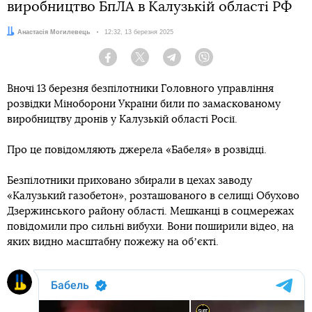
виробництво БпЛА в Калузькій області РФ
Автор:
Анастасія Могилевець
Дата:
12:32, 13 березня 2025
Facebook
Twitter
Telegram
Viber
Вночі 13 березня безпілотники Головного управління
розвідки Міноборони України били по замаскованому
виробництву дронів у Калузькій області Росії.
Про це повідомляють джерела «Бабеля» в розвідці.
Безпілотники приховано збирали в цехах заводу
«Калузький газобетон», розташованого в селищі Обухово
Дзержинського району області. Мешканці в соцмережах
повідомили про сильні вибухи. Вони поширили відео, на
яких видно масштабну пожежу на обʼєкті.