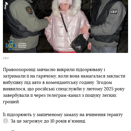
СБУ
Правоохоронці завчасно викрили підозрювану і
затримали її на гарячому, коли вона намагалася закласти
вибухівку під авто в комендантську годину. Згодом
виявилося, що російські спецслужби у лютому 2025 року
завербували її через телеграм-канал з пошуку легких
грошей.
Її підозрюють у
закінченому замаху на вчинення теракту
. За це загрожує до 10 років вʼязниці.
Довідка