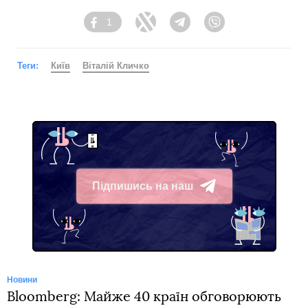
1
Facebook
Twitter
Telegram
Viber
Теги:
Київ
Віталій Кличко
Підпишись на наш
Telegram
Новини
Bloomberg: Майже 40 країн обговорюють