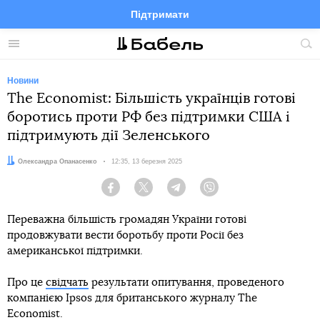
Підтримати
Facebook
Telegram
Twitter
Instagram
Меню
По
по
сай
Новини
The Economist: Більшість українців готові
боротись проти РФ без підтримки США і
підтримують дії Зеленського
Автор:
Олександра Опанасенко
Дата:
12:35, 13 березня 2025
Facebook
Twitter
Telegram
Viber
Переважна більшість громадян України готові
продовжувати вести боротьбу проти Росії без
американської підтримки.
Про це
свідчать
результати опитування, проведеного
компанією Ipsos для британського журналу The
Economist.