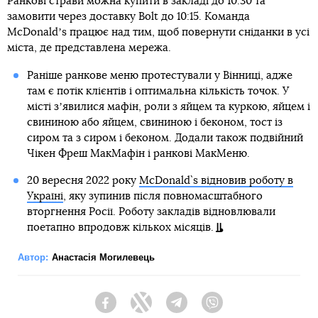
Ранкові страви можна купити в закладі до 10:30 та
замовити через доставку Bolt до 10:15. Команда
McDonaldʼs працює над тим, щоб повернути сніданки в усі
міста, де представлена мережа.
Раніше ранкове меню протестували у Вінниці, адже
там є потік клієнтів і оптимальна кількість точок. У
місті зʼявилися мафін, роли з яйцем та куркою, яйцем і
свининою або яйцем, свининою і беконом, тост із
сиром та з сиром і беконом. Додали також подвійний
Чікен Фреш МакМафін і ранкові МакМеню.
20 вересня 2022 року
McDonald`s відновив роботу в
Україні
, яку зупинив після повномасштабного
вторгнення Росії. Роботу закладів відновлювали
поетапно впродовж кількох місяців.
Автор:
Анастасія Могилевець
Facebook
Twitter
Telegram
Viber