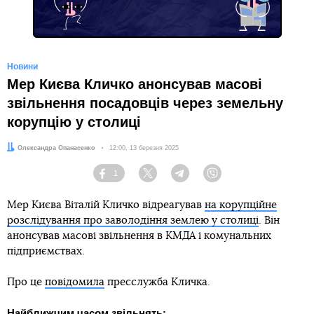
Новини
Мер Києва Кличко анонсував масові
звільнення посадовців через земельну
корупцію у столиці
Автор:
Олександра Опанасенко
Дата:
12:00, 13 березня 2025
1
Facebook
Twitter
Telegram
Viber
Мер Києва Віталій Кличко відреагував
на корупційне
розслідування про заволодіння землею у столиці
. Він
анонсував масові звільнення в КМДА і комунальних
підприємствах.
Про це
повідомила
пресслужба Кличка.
Найближчим часом звільнять: