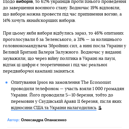
виборів
Щодо
, то 62% українців проти їхнього проведення
до завершення воєнного стану. Водночас 19% відповіли,
що вибори можна провести під час припинення вогню, а
14% хочуть якнайскоріших виборів.
При цьому якби вибори відбулись зараз, то 46% опитаних
проголосували б за Зеленського, а 31% — за колишнього
головнокомандувача Збройних сил, а нині посла України у
Великій Британії Валерія Залужного. Водночас у виданні
зауважили, що через війну політика в Україні на паузі,
відтак ці цифри є теоретичними і під час реальної
передвиборчої кампанії зміняться.
Опитування Ipsos на замовлення The Economist
проводили телефоном — участь взяли 1 000 громадян
України. Його проводили 5—10 березня, тобто до
перемовин у Саудівській Аравії 11 березня, після яких
відносини США та України налагодились
.
Автор:
Олександра Опанасенко