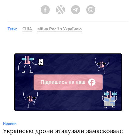
Facebook
Twitter
Telegram
Viber
Теги:
США
війна Росії з Україною
Підпишись на наш
Facebook
Новини
Українські дрони атакували замасковане