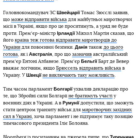
Швейцарії
Головнокомандувач ЗС
Томас Зюсслі заявив,
що
може відправити війська
для майбутньої миротворчої
місії в Україні, якщо про це проситимуть, а уряд не буде
Ірландії
проти. Премʼєр-міністр
Мікхол Мартін сказав, що
його
країна теж готова відправити миротворців до
Данія
України
для повоєнної безпеки.
також
до цього
Австралія
готова
, як і
, про що
зазначив
австралійський
Бельгії
премʼєр Ентоні Албанезе. Премʼєр
Барт де Вевер
вважає логічним, якщо
Брюссель відправить війська
в
Швеції
Україну. У
не виключають таку можливість
.
Болгарії
Тим часом парламент
ухвалив декларацію про
те, що Збройні сили Болгарії
не братимуть участі
у
Румунії
воєнних діях в Україні. А в
допустили, що зможуть
стати центром транзиту військ для
миротворчих західних
сил в Україні
, хоча парламент і не підтримує таку позицію
тимчасового президента Іліє Болояна.
Туреччина
Bloomberg із посиланням на джерела пише, що