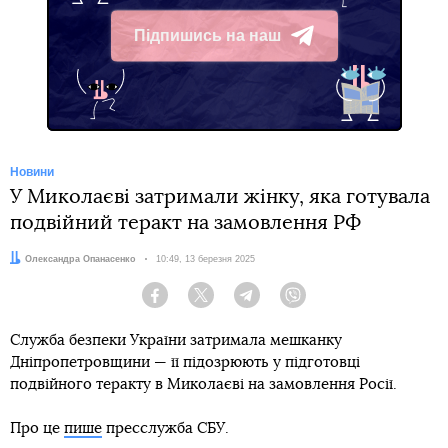
Підпишись на наш
Telegram
Новини
У Миколаєві затримали жінку, яка готувала
подвійний теракт на замовлення РФ
Автор:
Олександра Опанасенко
Дата:
10:49, 13 березня 2025
Facebook
Twitter
Telegram
Viber
Служба безпеки України затримала мешканку
Дніпропетровщини — її підозрюють у підготовці
подвійного теракту в Миколаєві на замовлення Росії.
Про це
пише
пресслужба СБУ.