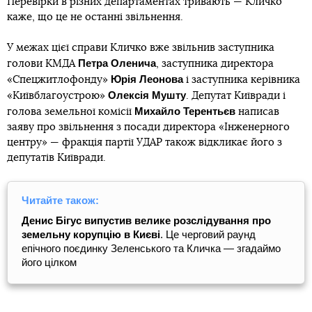
Перевірки в різних департаментах тривають — Кличко
каже, що це не останні звільнення.
У межах цієї справи Кличко вже звільнив заступника
Петра Оленича
голови КМДА
, заступника директора
Юрія Леонова
«Спецжитлофонду»
і заступника керівника
Олексія Мушту
«Київблагоустрою»
. Депутат Київради і
Михайло Терентьєв
голова земельної комісії
написав
заяву про звільнення з посади директора «Інженерного
центру» — фракція партії УДАР також відкликає його з
депутатів Київради.
Читайте також:
Денис Бігус випустив велике розслідування про
земельну корупцію в Києві
. Це черговий раунд
епічного поєдинку Зеленського та Кличка — згадаймо
його цілком