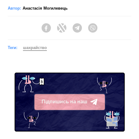
Автор:
Анастасія Могилевець
Facebook
Twitter
Telegram
Viber
Теги:
шахрайство
Підпишись на наш
Telegram