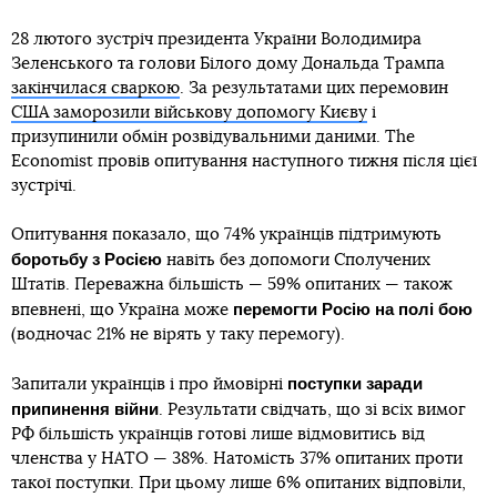
28 лютого зустріч президента України Володимира
Зеленського та голови Білого дому Дональда Трампа
закінчилася сваркою
. За результатами цих перемовин
США заморозили військову допомогу Києву
і
призупинили обмін розвідувальними даними. The
Economist провів опитування наступного тижня після цієї
зустрічі.
Опитування показало, що 74% українців підтримують
боротьбу з Росією
навіть без допомоги Сполучених
Штатів. Переважна більшість — 59% опитаних — також
перемогти Росію на полі бою
впевнені, що Україна може
(водночас 21% не вірять у таку перемогу).
поступки заради
Запитали українців і про ймовірні
припинення війни
. Результати свідчать, що зі всіх вимог
РФ більшість українців готові лише відмовитись від
членства у НАТО — 38%. Натомість 37% опитаних проти
такої поступки. При цьому лише 6% опитаних відповіли,