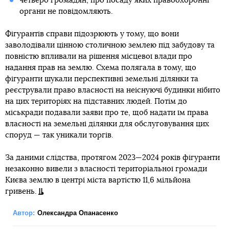
четверо громадян, про посаду яких правоохоронні
органи не повідомляють.
Фігурантів справи підозрюють у тому, що вони
заволодівали цінною столичною землею під забудову та
повністю впливали на рішення місцевої влади про
надання прав на землю. Схема полягала в тому, що
фігуранти шукали перспективні земельні ділянки та
реєстрували право власності на неіснуючі будинки нібито
на цих територіях на підставних людей. Потім до
міськради подавали заяви про те, щоб надати їм права
власності на земельні ділянки для обслуговування цих
споруд — так уникали торгів.
За даними слідства, протягом 2023—2024 років фігуранти
незаконно вивели з власності територіальної громади
Києва землю в центрі міста вартістю 11,6 мільйона
гривень.
Автор:
Олександра Опанасенко