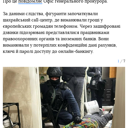
Про це
повідомляє
Офіс генерального прокурора.
За даними слідства, фігуранти започаткували
шахрайський call-центр, де виманювали гроші у
європейських громадян телефоном. Через зашифровані
дзвінки підозрювані представлялися працівниками
правоохоронних органів та іноземних банків. Вони
виманювали у потерпілих конфіденційні дані рахунків,
ключі й паролі доступу до онлайн-банкінгу.
1
7