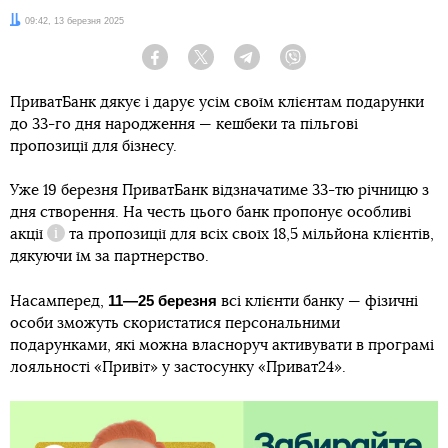
Дата:
09:42, 13 березня 2025
Facebook
Twitter
Telegram
Viber
ПриватБанк дякує і дарує усім своїм клієнтам подарунки
до 33-го дня народження — кешбеки та пільгові
пропозиції для бізнесу.
Уже 19 березня ПриватБанк відзначатиме 33-тю річницю з
дня створення. На честь цього банк пропонує особливі
акції
та пропозиції для всіх своїх 18,5 мільйона клієнтів,
Довідка
дякуючи їм за партнерство.
11—25 березня
Насамперед,
всі клієнти банку — фізичні
особи зможуть скористатися персональними
подарунками, які можна власноруч активувати в програмі
лояльності «Привіт» у застосунку «Приват24».