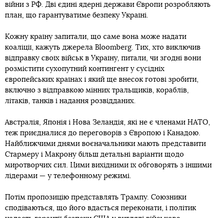
війни з РФ. Дві єдині ядерні держави Європи розробляють
план, що гарантуватиме безпеку Україні.
Кожну країну запитали, що саме вона може надати
коаліції, кажуть джерела Bloomberg. Тих, хто виключив
відправку своїх військ в Україну, питали, чи згодні вони
розмістити сухопутний контингент у сусідніх
європейських країнах і який ще внесок готові зробити,
включно з відправкою мінних тральщиків, кораблів,
літаків, танків і надання розвідданих.
Австралія, Японія і Нова Зеландія, які не є членами НАТО,
теж приєдналися до переговорів з Європою і Канадою.
Найближчими днями воєначальники мають представити
Стармеру і Макрону більш детальні варіанти щодо
миротворчих сил. Цими вихідними їх обговорять з іншими
лідерами — у телефонному режимі.
Потім пропозицію представлять Трампу. Союзники
сподіваються, що його вдасться переконати, і політик