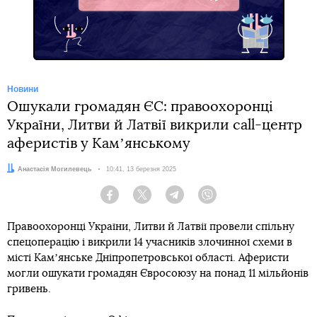
Facebook
Новини
Ошукали громадян ЄС: правоохоронці
України, Литви й Латвії викрили call-центр
аферистів у Камʼянському
Автор:
Анастасія Могилевець
Дата:
10:41, 13 березня 2025
Facebook
Twitter
Telegram
Viber
Правоохоронці України, Литви й Латвії провели спільну
спецоперацію і викрили 14 учасників злочинної схеми в
місті Камʼянське Дніпропетровської області. Аферисти
могли ошукати громадян Євросоюзу на понад 11 мільйонів
гривень.