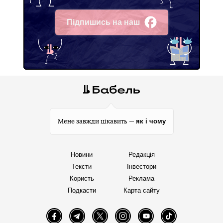
Підпишись на наш
Facebook
як і чому
Мене завжди цікавить —
Новини
Редакція
Тексти
Інвестори
Користь
Реклама
Подкасти
Карта сайту
Facebook
Telegram
Twitter
Instagram
YouTube
TikTok