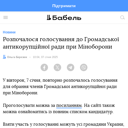
Підтримати
Facebook
Telegram
Twitter
Instagram
Меню
По
по
сай
Новини
Розпочалося голосування до Громадської
антикорупційної ради при Міноборони
Автор:
Ольга Березюк
Дата:
10:04, 07 січня 2025
Facebook
Twitter
Telegram
Viber
У вівторок, 7 січня, повторно розпочалось голосування
для обрання членів Громадської антикорупційної ради
при Міноборони.
Проголосувати можна за
посиланням
. На сайті також
можна ознайомитись із повним списком кандидатур.
Взяти участь у голосуванні можуть усі громадяни України,