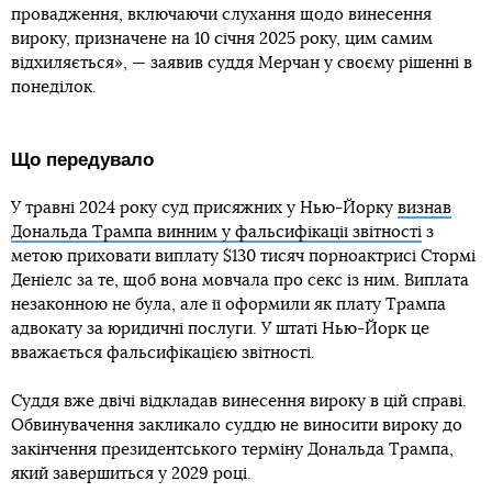
провадження, включаючи слухання щодо винесення
вироку, призначене на 10 січня 2025 року, цим самим
відхиляється», — заявив суддя Мерчан у своєму рішенні в
понеділок.
Що передувало
У травні 2024 року суд присяжних у Нью-Йорку
визнав
Дональда Трампа винним у фальсифікації звітності
з
метою приховати виплату $130 тисяч порноактрисі Стормі
Деніелс за те, щоб вона мовчала про секс із ним. Виплата
незаконною не була, але її оформили як плату Трампа
адвокату за юридичні послуги. У штаті Нью-Йорк це
вважається фальсифікацією звітності.
Суддя вже двічі відкладав винесення вироку в цій справі.
Обвинувачення закликало суддю не виносити вироку до
закінчення президентського терміну Дональда Трампа,
який завершиться у 2029 році.