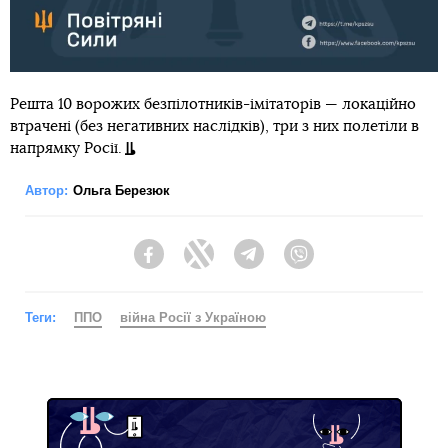
Решта 10 ворожих безпілотників-імітаторів — локаційно
втрачені (без негативних наслідків), три з них полетіли в
напрямку Росії.
Автор:
Ольга Березюк
Facebook
Twitter
Telegram
Viber
Теги:
ППО
війна Росії з Україною