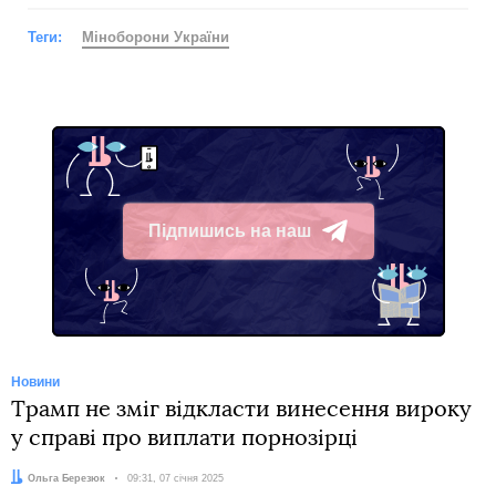
Теги:
Міноборони України
Підпишись на наш
Telegram
Новини
Трамп не зміг відкласти винесення вироку
у справі про виплати порнозірці
Автор:
Ольга Березюк
Дата:
09:31, 07 січня 2025