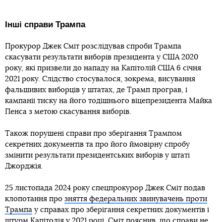
Інші справи Трампа
Прокурор Джек Сміт розслідував спроби Трампа
скасувати результати виборів президента у США 2020
року, які призвели до нападу на Капітолій США 6 січня
2021 року. Слідство стосувалося, зокрема, висування
фальшивих виборців у штатах, де Трамп програв, і
кампанії тиску на його тодішнього віцепрезидента Майка
Пенса з метою скасування виборів.
Також порушені справи про зберігання Трампом
секретних документів та про його ймовірну спробу
змінити результати президентських виборів у штаті
Джорджія.
25 листопада 2024 року спецпрокурор Джек Сміт подав
клопотання про
зняття федеральних звинувачень проти
Трампа
у справах про зберігання секретних документів і
штурм Капітолія у 2021 році. Сміт пояснив, що справи не