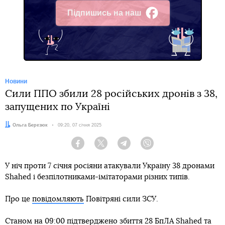
Підпишись на наш
Facebook
Новини
Сили ППО збили 28 російських дронів з 38,
запущених по Україні
Автор:
Ольга Березюк
Дата:
09:20, 07 січня 2025
Facebook
Twitter
Telegram
Viber
У ніч проти 7 січня росіяни атакували Україну 38 дронами
Shahed і безпілотниками-імітаторами різних типів.
Про це
повідомляють
Повітряні сили ЗСУ.
Станом на 09:00 підтверджено збиття 28 БпЛА Shahed та