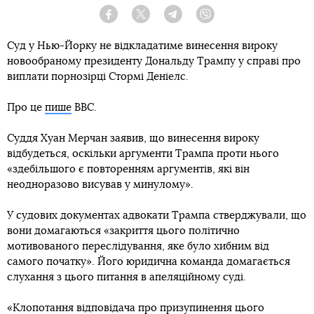
Facebook
Twitter
Telegram
Viber
Суд у Нью-Йорку не відкладатиме винесення вироку
новообраному президенту Дональду Трампу у справі про
виплати порнозірці Стормі Деніелс.
Про це
пише
BBC.
Суддя Хуан Мерчан заявив, що винесення вироку
відбудеться, оскільки аргументи Трампа проти нього
«здебільшого є повторенням аргументів, які він
неодноразово висував у минулому».
У судових документах адвокати Трампа стверджували, що
вони домагаються «закриття цього політично
мотивованого переслідування, яке було хибним від
самого початку». Його юридична команда домагається
слухання з цього питання в апеляційному суді.
«Клопотання відповідача про призупинення цього