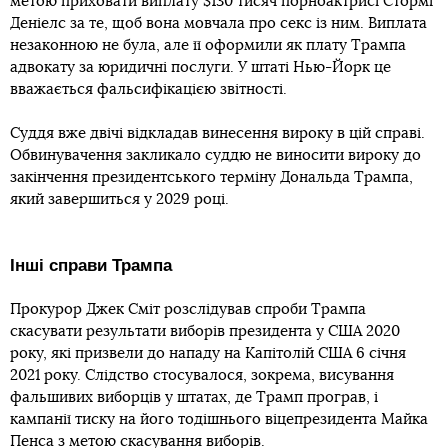
метою приховати виплату $130 тисяч порноактрисі Стормі
Деніелс за те, щоб вона мовчала про секс із ним. Виплата
незаконною не була, але її оформили як плату Трампа
адвокату за юридичні послуги. У штаті Нью-Йорк це
вважається фальсифікацією звітності.
Суддя вже двічі відкладав винесення вироку в цій справі.
Обвинувачення закликало суддю не виносити вироку до
закінчення президентського терміну Дональда Трампа,
який завершиться у 2029 році.
Інші справи Трампа
Прокурор Джек Сміт розслідував спроби Трампа
скасувати результати виборів президента у США 2020
року, які призвели до нападу на Капітолій США 6 січня
2021 року. Слідство стосувалося, зокрема, висування
фальшивих виборців у штатах, де Трамп програв, і
кампанії тиску на його тодішнього віцепрезидента Майка
Пенса з метою скасування виборів.