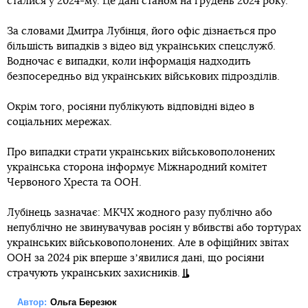
сталися у 2024-му. Це дані станом на грудень 2024 року.
За словами Дмитра Лубінця, його офіс дізнається про
більшість випадків з відео від українських спецслужб.
Водночас є випадки, коли інформація надходить
безпосередньо від українських військових підрозділів.
Окрім того, росіяни публікують відповідні відео в
соціальних мережах.
Про випадки страти українських військовополонених
українська сторона інформує Міжнародний комітет
Червоного Хреста та ООН.
Лубінець зазначає: МКЧХ жодного разу публічно або
непублічно не звинувачував росіян у вбивстві або тортурах
українських військовополонених. Але в офіційних звітах
ООН за 2024 рік вперше зʼявилися дані, що росіяни
страчують українських захисників.
Автор:
Ольга Березюк