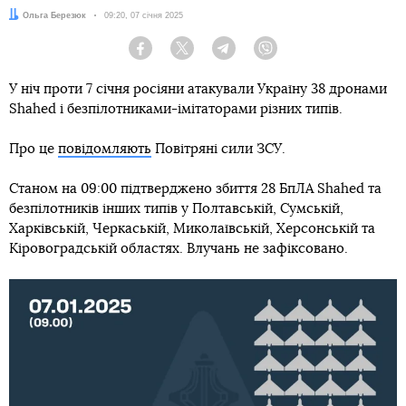
Автор:
Ольга Березюк
Дата:
09:20, 07 січня 2025
Facebook
Twitter
Telegram
Viber
У ніч проти 7 січня росіяни атакували Україну 38 дронами
Shahed і безпілотниками-імітаторами різних типів.
Про це
повідомляють
Повітряні сили ЗСУ.
Станом на 09:00 підтверджено збиття 28 БпЛА Shahed та
безпілотників інших типів у Полтавській, Сумській,
Харківській, Черкаській, Миколаївській, Херсонській та
Кіровоградській областях. Влучань не зафіксовано.