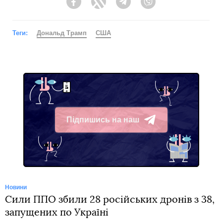
Facebook
Twitter
Telegram
Viber
Теги:
Дональд Трамп
США
Підпишись на наш
Telegram
Новини
Сили ППО збили 28 російських дронів з 38,
запущених по Україні