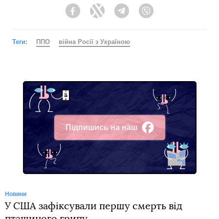
Facebook
Twitter
Telegram
Viber
Теги:
ППО
війна Росії з Україною
Підпишись на наш
Facebook
Новини
У США зафіксували першу смерть від