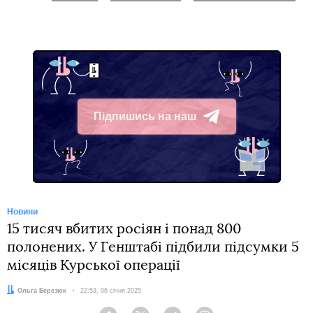
Підпишись на наш
Telegram
Новини
15 тисяч вбитих росіян і понад 800
полонених. У Генштабі підбили підсумки 5
місяців Курської операції
Автор:
Ольга Березюк
Дата:
22:53, 06 січня 2025