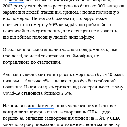
2003 року у світі було зареєстровано близько 900 випадків
зараження людей пташиним грипом, і понад половину з
них померло. Це могло б означати, що вірус може
призвести до смерті у 50% випадків, що робить його
надзвичайно смертоносним, але експерти не вважають,
що він вбиває половину людей, яких інфікує.
Оскільки про важкі випадки частіше повідомляють, ніж
про легкі, то легкі захворювання, ймовірно, не
потрапляють до статистики.
Але навіть якби фактичний рівень смертності був у 10 разів
нижчим — близько 5% — це все одно був би серйозний
показник. Наприклад, смертність від попереднього штаму
Covid-19 становила близько 2,6%.
Нещодавнє
дослідження
, проведене вченими Центру з
контролю та профілактики захворювань США, щодо
перших 46 випадків захворювання людей на H5N1 у США
минулого року, показало, що майже всі вони мали легку