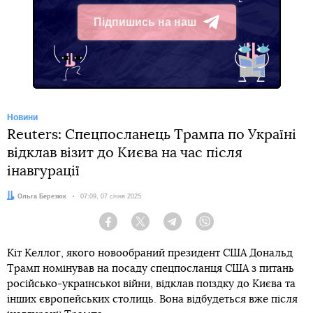
Підпишись на наш
Telegram
Новини
Reuters: Спецпосланець Трампа по Україні
відклав візит до Києва на час після
інавгурації
Автор:
Ольга Березюк
Дата:
07:09, 07 січня 2025
Facebook
Twitter
Telegram
Viber
Кіт Келлог, якого новообраний президент США Дональд
Трамп номінував на посаду спецпосланця США з питань
російсько-української війни, відклав поїздку до Києва та
інших європейських столиць. Вона відбудеться вже після