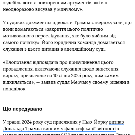
«здебільшого є повторенням аргументів, які він
неодноразово висував у минулому».
У судових документах адвокати Трампа стверджували, що
вони домагаються «закриття цього політично
мотивованого переслідування, яке було хибним від
самого початку». Його юридична команда домагається
слухання з цього питання в апеляційному суді.
«Клопотання відповідача про призупинення цього
провадження, включаючи слухання щодо винесення
вироку, призначене на 10 січня 2025 року, цим самим
відхиляється», — заявив суддя Мерчан у своєму рішенні в
понеділок.
Що передувало
У травні 2024 року суд присяжних у Нью-Йорку
визнав
Дональда Трампа винним у фальсифікації звітності
з