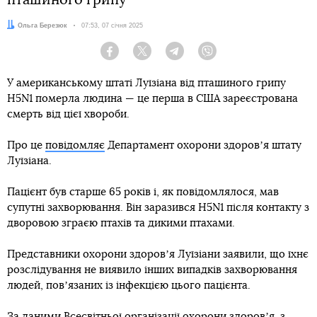
пташиного грипу
Автор:
Ольга Березюк
Дата:
07:53, 07 січня 2025
Facebook
Twitter
Telegram
Viber
У американському штаті Луїзіана від пташиного грипу
H5N1 померла людина — це перша в США зареєстрована
смерть від цієї хвороби.
Про це
повідомляє
Департамент охорони здоровʼя штату
Луїзіана.
Пацієнт був старше 65 років і, як повідомлялося, мав
супутні захворювання. Він заразився H5N1 після контакту з
дворовою зграєю птахів та дикими птахами.
Представники охорони здоровʼя Луїзіани заявили, що їхнє
розслідування не виявило інших випадків захворювання
людей, повʼязаних із інфекцією цього пацієнта.
За
даними
Всесвітньої організації охорони здоровʼя, з