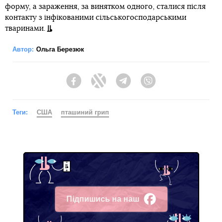
форму, а зараження, за винятком одного, сталися після
контакту з інфікованими сільськогосподарськими
тваринами.
Автор:
Ольга Березюк
Facebook
Twitter
Telegram
Viber
Теги:
США
пташиний грип
Підпишись на наш
Facebook