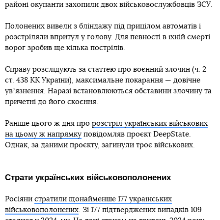
районі окупанти захопили двох військовослужбовців ЗСУ.
Полонених вивели з бліндажу під прицілом автоматів і
розстріляли впритул у голову. Для певності в їхній смерті
ворог зробив ще кілька пострілів.
Справу розслідують за статтею про воєнний злочин (ч. 2
ст. 438 КК України), максимальне покарання — довічне
увʼязнення. Наразі встановлюються обставини злочину та
причетні до його скоєння.
Раніше цього ж дня про
розстріл українських військових
на цьому ж напрямку
повідомляв проєкт DeepState.
Однак, за даними проєкту, загинули троє військових.
Страти українських військовополонених
Росіяни
стратили щонайменше 177 українських
військовополонених
. Зі 177 підтверджених випадків 109