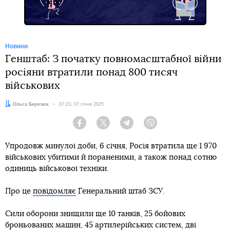
Новини
Генштаб: З початку повномасштабної війни
росіяни втратили понад 800 тисяч
військових
Автор:
Ольга Березюк
Дата:
07:23, 07 січня 2025
Facebook
Twitter
Telegram
Viber
Упродовж минулої доби, 6 січня, Росія втратила ще 1 970
військових убитими й пораненими, а також понад сотню
одиниць військової техніки.
Про це
повідомляє
Генеральний штаб ЗСУ.
Сили оборони знищили ще 10 танків, 25 бойових
броньованих машин, 45 артилерійських систем, дві