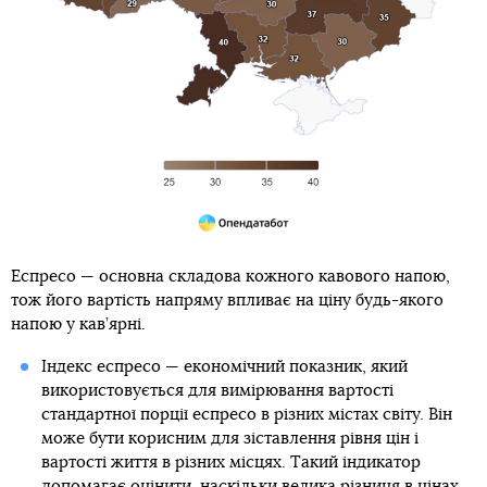
Еспресо — основна складова кожного кавового напою,
тож його вартість напряму впливає на ціну будь-якого
напою у кав’ярні.
Індекс еспресо — економічний показник, який
використовується для вимірювання вартості
стандартної порції еспресо в різних містах світу. Він
може бути корисним для зіставлення рівня цін і
вартості життя в різних місцях. Такий індикатор
допомагає оцінити, наскільки велика різниця в цінах