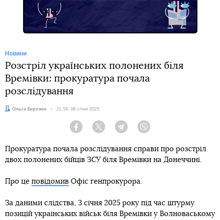
Новини
Розстріл українських полонених біля
Времівки: прокуратура почала
розслідування
Автор:
Ольга Березюк
Дата:
21:54, 06 січня 2025
Facebook
Twitter
Telegram
Viber
Прокуратура почала розслідування справи про розстріл
двох полонених бійців ЗСУ біля Времівки на Донеччині.
Про це
повідомив
Офіс генпрокурора.
За даними слідства, 3 січня 2025 року під час штурму
позицій українських військ біля Времівки у Волноваському