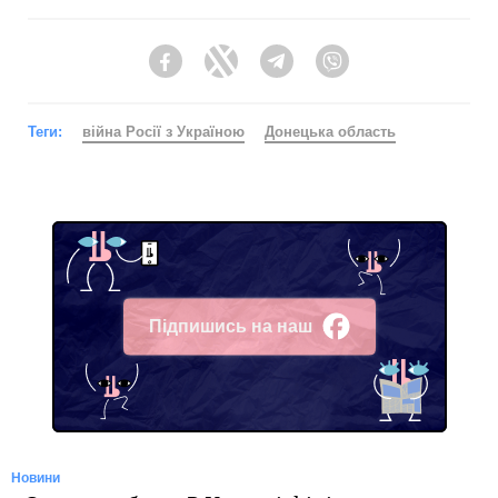
Facebook
Twitter
Telegram
Viber
Теги:
війна Росії з Україною
Донецька область
Підпишись на наш
Facebook
Новини