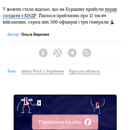
У жовтні стало відомо, що на Курщину прибули
перші
солдати з КНДР
. Йшлося приблизно про 12 тисяч
військових, серед них 500 офіцерів і три генерали.
Автор:
Ольга Березюк
Facebook
Twitter
Telegram
Viber
Теги:
війна Росії з Україною
Курська область
Підпишись на наш
Facebook