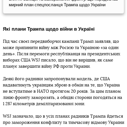
мирний план спецпосланця Трампа щодо України
Які плани Трампа щодо війни в Україні
Під час своєї передвиборчої кампанії Трамп заявляв, що
може припинити війну між Росією та Україною «за один
день». Після перемоги республіканця на президентських
виборах США WSJ писало, що він не вирішив, як саме
планує завершити війну РФ проти України.
Деякі його радники запропонували модель, де США
надаватимуть українцям зброю в обмін на те, що Україна
не вступатиме в НАТО протягом 20 років. За цим планом
лінію фронту заморозять, а обидві сторони погодяться на
1 287 кілометрів демілітаризованої зони.
WSJ зазначало, що в усіх планах радників Трампа йдеться
про замороження конфлікту та тимчасову відмову України