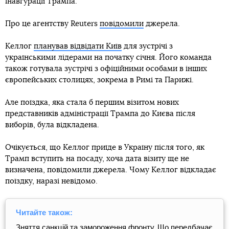
інавгурації Трампа.
Про це агентству Reuters
повідомили
джерела.
Келлог
планував відвідати Київ
для зустрічі з
українськими лідерами на початку січня. Його команда
також готувала зустрічі з офіційними особами в інших
європейських столицях, зокрема в Римі та Парижі.
Але поїздка, яка стала б першим візитом нових
представників адміністрації Трампа до Києва після
виборів, була відкладена.
Очікується, що Келлог приїде в Україну після того, як
Трамп вступить на посаду, хоча дата візиту ще не
визначена, повідомили джерела. Чому Келлог відкладає
поїздку, наразі невідомо.
Читайте також:
Зняття санкцій та замороження фронту. Що передбачає