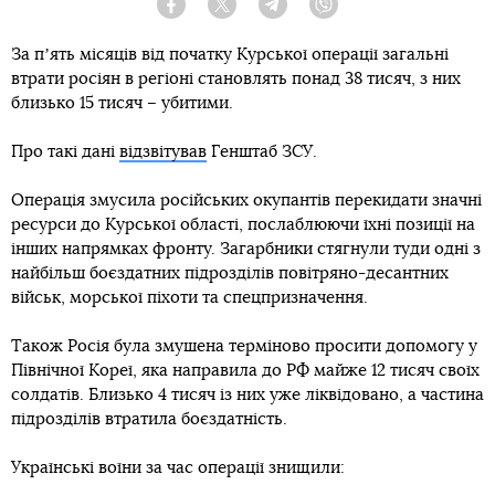
Facebook
Twitter
Telegram
Viber
За пʼять місяців від початку Курської операції загальні
втрати росіян в регіоні становлять понад 38 тисяч, з них
близько 15 тисяч – убитими.
Про такі дані
відзвітував
Генштаб ЗСУ.
Операція змусила російських окупантів перекидати значні
ресурси до Курської області, послаблюючи їхні позиції на
інших напрямках фронту. Загарбники стягнули туди одні з
найбільш боєздатних підрозділів повітряно-десантних
військ, морської піхоти та спецпризначення.
Також Росія була змушена терміново просити допомогу у
Північної Кореї, яка направила до РФ майже 12 тисяч своїх
солдатів. Близько 4 тисяч із них уже ліквідовано, а частина
підрозділів втратила боєздатність.
Українські воїни за час операції знищили: