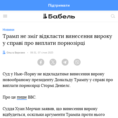
Підтримати
Facebook
Telegram
Twitter
Instagram
Меню
По
по
сай
Новини
Трамп не зміг відкласти винесення вироку
у справі про виплати порнозірці
Автор:
Ольга Березюк
Дата:
09:31, 07 січня 2025
Facebook
Twitter
Telegram
Viber
Суд у Нью-Йорку не відкладатиме винесення вироку
новообраному президенту Дональду Трампу у справі про
виплати порнозірці Стормі Деніелс.
Про це
пише
BBC.
Суддя Хуан Мерчан заявив, що винесення вироку
відбудеться, оскільки аргументи Трампа проти нього