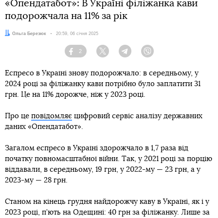
«Опендатабот»: В Україні філіжанка кави
подорожчала на 11% за рік
Автор:
Ольга Березюк
Дата:
20:59, 06 січня 2025
2
Facebook
Twitter
Telegram
Viber
Еспресо в Україні знову подорожчало: в середньому, у
2024 році за філіжанку кави потрібно було заплатити 31
грн. Це на 11% дорожче, ніж у 2023 році.
Про це
повідомляє
цифровий сервіс аналізу державних
даних «Опендатабот».
Загалом еспресо в Україні здорожчало в 1,7 раза від
початку повномасштабної війни. Так, у 2021 році за порцію
віддавали, в середньому, 19 грн, у 2022-му — 23 грн, а у
2023-му — 28 грн.
Станом на кінець грудня найдорожчу каву в Україні, як і у
2023 році, п’ють на Одещині: 40 грн за філіжанку. Лише за