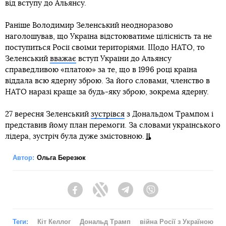
від вступу до Альянсу.
Раніше Володимир Зеленський неодноразово
наголошував, що Україна відстоюватиме цілісність та не
поступиться Росії своїми територіями. Щодо НАТО, то
Зеленський
вважає
вступ України до Альянсу
справедливою «платою» за те, що в 1996 році країна
віддала всю ядерну зброю. За його словами, членство в
НАТО наразі краще за будь-яку зброю, зокрема ядерну.
27 вересня Зеленський
зустрівся
з Дональдом Трампом і
представив йому план перемоги. За словами українського
лідера, зустріч була дуже змістовною.
Автор:
Ольга Березюк
Facebook
Twitter
Telegram
Viber
Теги:
Кіт Келлог
Дональд Трамп
війна Росії з Україною