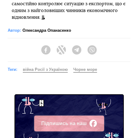
самостійно контролює ситуацію з експортом, що є
одним з найголовніших чинників економічного
відновлення.
Автор:
Олександра Опанасенко
Facebook
Twitter
Telegram
Viber
Теги:
війна Росії з Україною
Чорне море
Підпишись на наш
Facebook