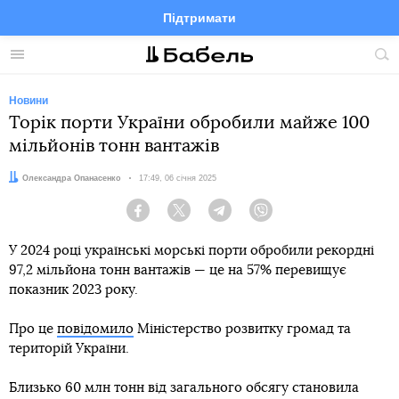
Підтримати
Facebook
Telegram
Twitter
Instagram
Меню
По
по
сай
Новини
Торік порти України обробили майже 100
мільйонів тонн вантажів
Автор:
Олександра Опанасенко
Дата:
17:49, 06 січня 2025
Facebook
Twitter
Telegram
Viber
У 2024 році українські морські порти обробили рекордні
97,2 мільйона тонн вантажів — це на 57% перевищує
показник 2023 року.
Про це
повідомило
Міністерство розвитку громад та
територій України.
Близько 60 млн тонн від загального обсягу становила