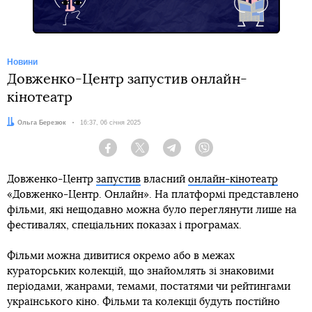
Новини
Довженко-Центр запустив онлайн-
кінотеатр
Автор:
Ольга Березюк
Дата:
16:37, 06 січня 2025
Facebook
Twitter
Telegram
Viber
Довженко-Центр
запустив
власний
онлайн-кінотеатр
«Довженко-Центр. Онлайн». На платформі представлено
фільми, які нещодавно можна було переглянути лише на
фестивалях, спеціальних показах і програмах.
Фільми можна дивитися окремо або в межах
кураторських колекцій, що знайомлять зі знаковими
періодами, жанрами, темами, постатями чи рейтингами
українського кіно. Фільми та колекції будуть постійно