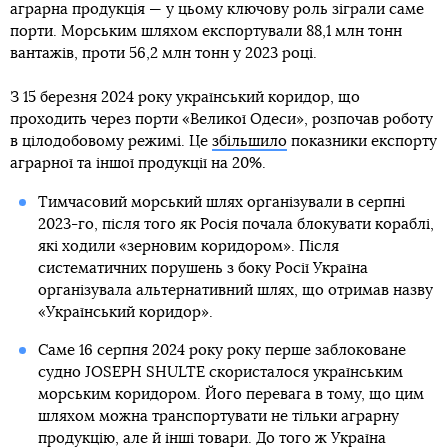
аграрна продукція — у цьому ключову роль зіграли саме
порти. Морським шляхом експортували 88,1 млн тонн
вантажів, проти 56,2 млн тонн у 2023 році.
З 15 березня 2024 року український коридор, що
проходить через порти «Великої Одеси», розпочав роботу
в цілодобовому режимі. Це
збільшило
показники експорту
аграрної та іншої продукції на 20%.
Тимчасовий морський шлях організували в серпні
2023-го, після того як Росія почала блокувати кораблі,
які ходили «зерновим коридором». Після
систематичних порушень з боку Росії Україна
організувала альтернативний шлях, що отримав назву
«Український коридор».
Саме 16 серпня 2024 року року перше заблоковане
судно JOSEPH SHULTE скористалося українським
морським коридором. Його перевага в тому, що цим
шляхом можна транспортувати не тільки аграрну
продукцію, але й інші товари. До того ж Україна