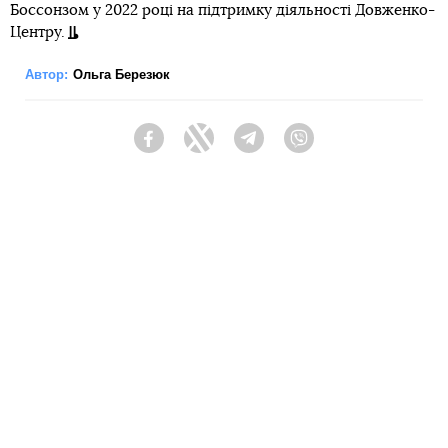
Боссонзом у 2022 році на підтримку діяльності Довженко-
Центру.
Автор:
Ольга Березюк
Facebook
Twitter
Telegram
Viber
Теги:
кіно
Довженко-Центр
Підпишись на наш
Facebook