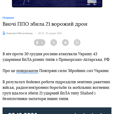
Новини
Вночі ППО збила 21 ворожий дрон
Автор:
Анастасія Могилевець
Дата:
09:22, 30 грудня 2024
1
Facebook
Twitter
Telegram
Viber
В ніч проти 30 грудня росіяни атакували Україну 43
ударними БпЛА різних типів з Приморсько-Ахтарська, РФ.
Про це
повідомили
Повітряні сили Збройних сил України.
В результаті бойової роботи підрозділів зенітних ракетних
військ, радіоелектронної боротьби та мобільних вогневих
груп вдалося збити 21 ударний БпЛА типу Shahed і
безпілотники-імітатори інших типів.