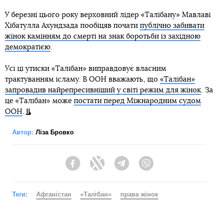
У березні цього року верховний лідер «Талібану» Мавлаві
Хібатулла Ахундзада пообіцяв почати
публічно забивати
жінок камінням до смерті на знак боротьби із західною
демократією
.
Усі ці утиски «Талібан» виправдовує власним
трактуванням ісламу. В ООН вважають, що
«Талібан»
запровадив найрепресивніший у світі режим для жінок
. За
це «Талібан» може
постати перед Міжнародним судом
ООН
.
Автор:
Ліза Бровко
Facebook
Twitter
Telegram
Viber
Теги:
Афганістан
«Талібан»
права жінок