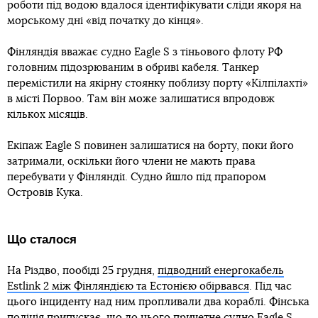
роботи під водою вдалося ідентифікувати сліди якоря на
морському дні «від початку до кінця».
Фінляндія вважає судно Eagle S з тіньового флоту РФ
головним підозрюваним в обриві кабеля. Танкер
перемістили на якірну стоянку поблизу порту «Кілпілахті»
в місті Порвоо. Там він може залишатися впродовж
кількох місяців.
Екіпаж Eagle S повинен залишатися на борту, поки його
затримали, оскільки його члени не мають права
перебувати у Фінляндії. Судно йшло під прапором
Островів Кука.
Що сталося
На Різдво, пообіді 25 грудня,
підводний енергокабель
Estlink 2 між Фінляндією та Естонією обірвався
. Під час
цього інциденту над ним пропливали два кораблі. Фінська
поліція припускає, що до цього
причетне судно Eagle S
,