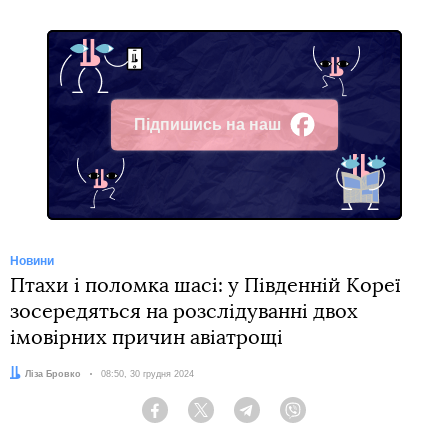
Підпишись на наш
Facebook
Новини
Птахи і поломка шасі: у Південній Кореї
зосередяться на розслідуванні двох
імовірних причин авіатрощі
Автор:
Ліза Бровко
Дата:
08:50, 30 грудня 2024
Facebook
Twitter
Telegram
Viber