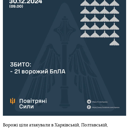
Ворожі ціли атакували в Харківській, Полтавській,