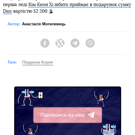
перша леді
Кім Кеон Хі нібито приймає в подарунок сумку
Dior
вартістю $2 200.
Автор:
Анастасія Могилевець
Facebook
Twitter
Telegram
Viber
Теги:
Південна Корея
Підпишись на наш
Telegram