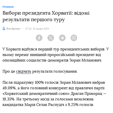
Новини
Вибори президента Хорватії: відомі
результати першого туру
Автор:
Ліза Бровко
Дата:
07:24, 30 грудня 2024
Facebook
Twitter
Telegram
Viber
У Хорватії відбувся перший тур президентських виборів. У
ньому переміг нинішній проросійський президент від
опозиційних соціалістів-демократів Зоран Міланович.
Про це
свідчать
результати голосування.
Після підрахунку 100% голосів Зоран Міланович набрав
49,09%, а його головний конкурент від правлячої партії
«Хорватський демократичний союз» Драган Пріморац —
19,35%. На третьому місці за голосами незалежна
кандидатка Марія Селак Распудіч з 9,25% голосів.