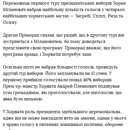
Переможець першого туру президентських виборів Зоран
Міланович набрав найбільшу кількість голосів у чотирьох
найбільших хорватських містах — Загребі, Спліті, Рієці та
Осієку.
Драган Пріморац сказав, що радий, що в другому турі він
зустрінеться з Мілановичем, бо тому доведеться
представити свою програму. Пріморац вважає, що його
програма краща, і Хорватія потребує змін.
Оскільки ніхто не набрав більшості голосів, проведуть
другий тур виборів. Його запланували на 12 січня. У
першому прийшли голосували понад 46% виборців.
Премʼєр-міністр Хорватії Андрей Пленкович подякував
усім громадянам, які проголосували, але наголосив, що
явка була низькою.
У Хорватії роль президента здебільшого церемоніальна,
адже він не може накладати вето на закони, однак у нього
є право голосу в питаннях зовнішньої політики, оборони