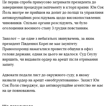
Це перша спроба примусово затримати президента до
завершення процедури імпічменту в історії країни. Юн Сок
Йоль вкотре не прийшов на допит до поліції та управління
антикорупційних розслідувань щодо високопоставлених
чиновників. Спільно органи розслідують, чи було
оголошення воєнного стану 3 грудня повстанням.
Заколот — це одне з небагатьох звинувачень, за яким
президент Південної Кореї не має імунітету.
Правоохоронці намагалися провести обшуки в офісі
голови держави, однак їм цього не вдалося. Суд Сеулу
вирішить, чи видавати ордер на арешт після отримання
запиту.
Адвокати подали лист до окружного суду, в якому
назвали ордер на арешт «необґрунтованим». Захист Юн
Сок Йоля стверджує, що антикорупційне агентство не має
на це повноважень.