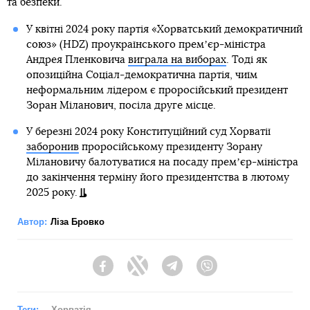
та безпеки.
У квітні 2024 року партія «Хорватський демократичний
союз» (HDZ) проукраїнського премʼєр-міністра
Андрея Пленковича
виграла на виборах
. Тоді як
опозиційна Соціал-демократична партія, чиїм
неформальним лідером є проросійський президент
Зоран Міланович, посіла друге місце.
У березні 2024 року Конституційний суд Хорватії
заборонив
проросійському президенту Зорану
Мілановичу балотуватися на посаду премʼєр-міністра
до закінчення терміну його президентства в лютому
2025 року.
Автор:
Ліза Бровко
Facebook
Twitter
Telegram
Viber
Теги:
Хорватія