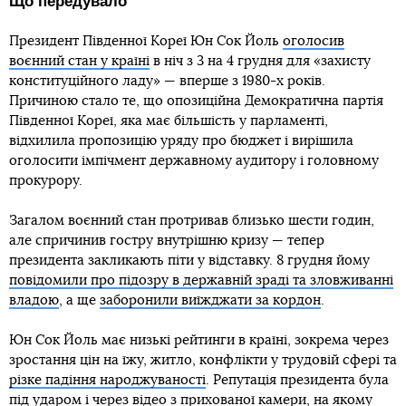
Що передувало
Президент Південної Кореї Юн Сок Йоль
оголосив
воєнний стан у країні
в ніч з 3 на 4 грудня для «захисту
конституційного ладу» — вперше з 1980-х років.
Причиною стало те, що опозиційна Демократична партія
Південної Кореї, яка має більшість у парламенті,
відхилила пропозицію уряду про бюджет і вирішила
оголосити імпічмент державному аудитору і головному
прокурору.
Загалом воєнний стан протривав близько шести годин,
але спричинив гостру внутрішню кризу — тепер
президента закликають піти у відставку. 8 грудня йому
повідомили про підозру в державній зраді та зловживанні
владою
, а ще
заборонили виїжджати за кордон
.
Юн Сок Йоль має низькі рейтинги в країні, зокрема через
зростання цін на їжу, житло, конфлікти у трудовій сфері та
різке падіння народжуваності
. Репутація президента була
під ударом і через відео з прихованої камери, на якому