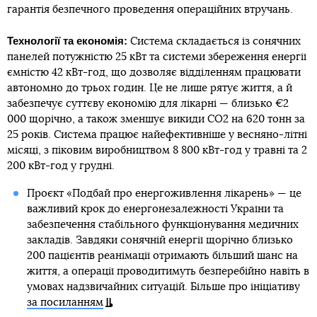
гарантія безпечного проведення операційних втручань.
Технології та економія:
Система складається із сонячних
панелей потужністю 25 кВт та системи збереження енергії
ємністю 42 кВт-год, що дозволяє відділенням працювати
автономно до трьох годин. Це не лише рятує життя, а й
забезпечує суттєву економію для лікарні — близько €2
000 щорічно, а також зменшує викиди CO2 на 620 тонн за
25 років. Система працює найефективніше у весняно-літні
місяці, з піковим виробництвом 8 800 кВт-год у травні та 2
200 кВт-год у грудні.
Проєкт «Подбай про енергоживлення лікарень» — це
важливий крок до енергонезалежності України та
забезпечення стабільного функціонування медичних
закладів. Завдяки сонячній енергії щорічно близько
200 пацієнтів реанімації отримають більший шанс на
життя, а операції проводитимуть безперебійно навіть в
умовах надзвичайних ситуацій. Більше про ініціативу
за посиланням