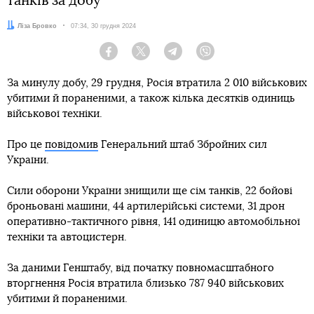
танків за добу
Автор:
Ліза Бровко
Дата:
07:34, 30 грудня 2024
Facebook
Twitter
Telegram
Viber
За минулу добу, 29 грудня, Росія втратила 2 010 військових
убитими й пораненими, а також кілька десятків одиниць
військової техніки.
Про це
повідомив
Генеральний штаб Збройних сил
України.
Сили оборони України знищили ще сім танків, 22 бойові
броньовані машини, 44 артилерійські системи, 31 дрон
оперативно-тактичного рівня, 141 одиницю автомобільної
техніки та автоцистерн.
За даними Генштабу, від початку повномасштабного
вторгнення Росія втратила близько 787 940 військових
убитими й пораненими.