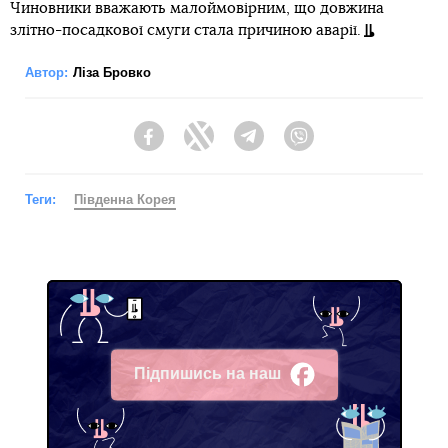
Чиновники вважають малоймовірним, що довжина
злітно-посадкової смуги стала причиною аварії.
Автор:
Ліза Бровко
Facebook
Twitter
Telegram
Viber
Теги:
Південна Корея
Підпишись на наш
Facebook