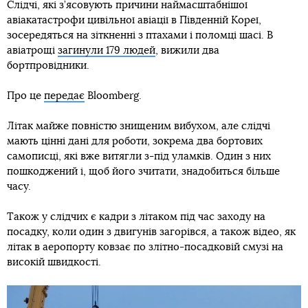
Слідчі, які з’ясовують причини наймасштабнішої
авіакатастрофи цивільної авіації в Південній Кореї,
зосередяться на зіткненні з птахами і поломці шасі. В
авіатрощі
загинули 179 людей
, вижили два
бортпровідники.
Про це
передає
Bloomberg.
Літак майже повністю знищеним вибухом, але слідчі
мають цінні дані для роботи, зокрема два бортових
самописці, які вже витягли з-під уламків. Один з них
пошкоджений і, щоб його зчитати, знадобиться більше
часу.
Також у слідчих є кадри з літаком під час заходу на
посадку, коли один з двигунів загорівся, а також відео, як
літак в аеропорту ковзає по злітно-посадковій смузі на
високій швидкості.