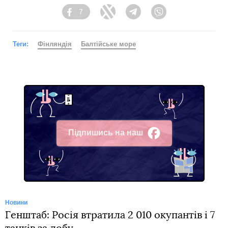
7
Facebook
Twitter
Telegram
Viber
Теги:
Фінляндія
Балтійське море
Підпишись на наш
Facebook
Новини
Генштаб: Росія втратила 2 010 окупантів і 7