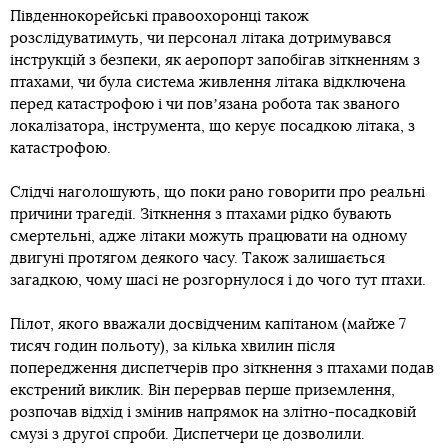
Південнокорейські правоохоронці також
розслідуватимуть, чи персонал літака дотримувався
інструкцій з безпеки, як аеропорт запобігав зіткненням з
птахами, чи була система живлення літака відключена
перед катастрофою і чи повʼязана робота так званого
локалізатора, інструмента, що керує посадкою літака, з
катастрофою.
Слідчі наголошують, що поки рано говорити про реальні
причини трагедії. Зіткнення з птахами рідко бувають
смертельні, адже літаки можуть працювати на одному
двигуні протягом деякого часу. Також залишається
загадкою, чому шасі не розгорнулося і до чого тут птахи.
Пілот, якого вважали досвідченим капітаном (майже 7
тисяч годин польоту), за кілька хвилин після
попередження диспетчерів про зіткнення з птахами подав
екстрений виклик. Він перервав перше приземлення,
розпочав відхід і змінив напрямок на злітно-посадковій
смузі з другої спроби. Диспетчери це дозволили.