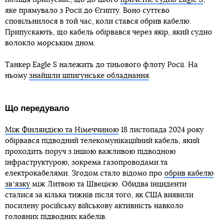
яке прямувало з Росії до Єгипту. Воно суттєво
сповільнилося в той час, коли стався обрив кабелю.
Припускають, що кабель обірвався через якір, який судно
волокло морським дном.
Танкер Eagle S належить до тіньового флоту Росії. На
ньому
знайшли шпигунське обладнання
.
Що передувало
Між Фінляндією та Німеччиною
18 листопада 2024 року
обірвався підводний телекомунікаційний кабель, який
проходить поруч з іншою важливою підводною
інфраструктурою, зокрема газопроводами та
електрокабелями. Згодом стало відомо про
обрив кабелю
звʼязку
між Литвою та Швецією. Обидва інциденти
сталися за кілька тижнів після того, як США виявили
посилену російську військову активність навколо
головних підводних кабелів.