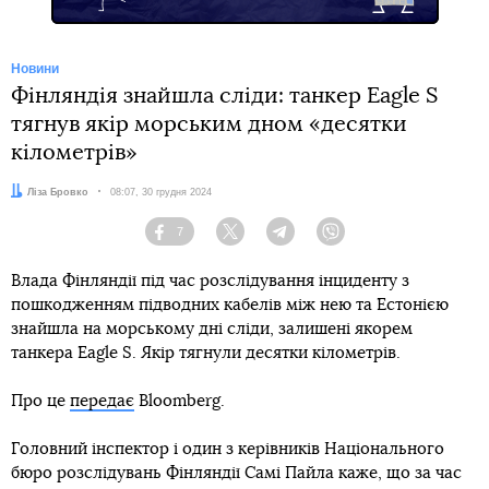
Новини
Фінляндія знайшла сліди: танкер Eagle S
тягнув якір морським дном «десятки
кілометрів»
Автор:
Ліза Бровко
Дата:
08:07, 30 грудня 2024
7
Facebook
Twitter
Telegram
Viber
Влада Фінляндії під час розслідування інциденту з
пошкодженням підводних кабелів між нею та Естонією
знайшла на морському дні сліди, залишені якорем
танкера Eagle S. Якір тягнули десятки кілометрів.
Про це
передає
Bloomberg.
Головний інспектор і один з керівників Національного
бюро розслідувань Фінляндії Самі Пайла каже, що за час