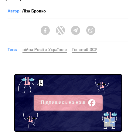
Автор:
Ліза Бровко
Facebook
Twitter
Telegram
Viber
Теги:
війна Росії з Україною
Генштаб ЗСУ
Підпишись на наш
Facebook