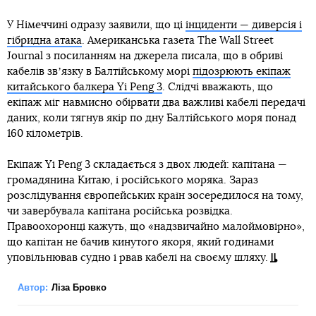
У Німеччині одразу заявили, що ці
інциденти — диверсія і
гібридна атака
. Американська газета The Wall Street
Journal з посиланням на джерела писала, що в обриві
кабелів звʼязку в Балтійському морі
підозрюють екіпаж
китайського балкера Yi Peng 3
. Слідчі вважають, що
екіпаж міг навмисно обірвати два важливі кабелі передачі
даних, коли тягнув якір по дну Балтійського моря понад
160 кілометрів.
Екіпаж Yi Peng 3 складається з двох людей: капітана —
громадянина Китаю, і російського моряка. Зараз
розслідування європейських країн зосередилося на тому,
чи завербувала капітана російська розвідка.
Правоохоронці кажуть, що «надзвичайно малоймовірно»,
що капітан не бачив кинутого якоря, який годинами
уповільнював судно і рвав кабелі на своєму шляху.
Автор:
Ліза Бровко