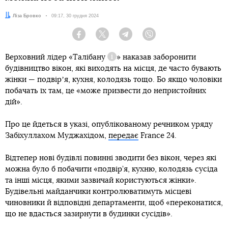
Автор:
Ліза Бровко
Дата:
09:17, 30 грудня 2024
Facebook
Twitter
Telegram
Viber
Верховний лідер «
Талібану
» наказав заборонити
Довідка
будівництво вікон, які виходять на місця, де часто бувають
жінки — подвірʼя, кухня, колодязь тощо. Бо якщо чоловіки
побачать їх там, це «може призвести до непристойних
дій».
Про це йдеться в указі, опублікованому речником уряду
Забіхуллахом Муджахідом,
передає
France 24.
Відтепер нові будівлі повинні зводити без вікон, через які
можна було б побачити «подвір’я, кухню, колодязь сусіда
та інші місця, якими зазвичай користуються жінки».
Будівельні майданчики контролюватимуть місцеві
чиновники й відповідні департаменти, щоб «переконатися,
що не вдасться зазирнути в будинки сусідів».