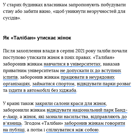
У старих будинках власникам запропонують побудувати
стіну або забити вікно, «щоб уникнути незручностей для
сусідів».
Як «Талібан» утискає жінок
Після захоплення влади в серпні 2021 року таліби почали
поступово утискати жінок в їхніх правах. «Талібан»
заборонив жінкам
навчатися в університетах
, наказав
приватним університетам
не допускати їх до вступних
іспитів
, заборонив жінкам
працювати в неурядових
організаціях
,
займатися спортом
,
відвідувати парки розваг
та
їздити в автомобілі без хіджаба
.
У країні також
закрили салони краси для жінок
,
заборонили жінкам
відвідувати національний парк Банд-
е-Амір
, а
жінок, які зазнали насильства, відправляють до
вʼязниць
. Згодом «Талібан»
заборонив жінкам говорити
на публіці
, а потім і
спілкуватися між собою
.