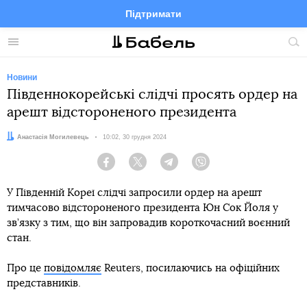
Підтримати
Facebook
Telegram
Twitter
Instagram
Меню
По
по
сай
Новини
Південнокорейські слідчі просять ордер на
арешт відстороненого президента
Автор:
Анастасія Могилевець
Дата:
10:02, 30 грудня 2024
Facebook
Twitter
Telegram
Viber
У Південній Кореї слідчі запросили ордер на арешт
тимчасово відстороненого президента Юн Сок Йоля у
зв’язку з тим, що він запровадив короткочасний воєнний
стан.
Про це
повідомляє
Reuters, посилаючись на офіційних
представників.