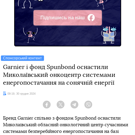
Підпишись на наш
Facebook
Спонсорський контент
Garnier і фонд Spunbond оснастили
Миколаївський онкоцентр системами
енергопостачання на сонячній енергії
Дата:
09:19, 30 грудня 2024
Facebook
Twitter
Telegram
Viber
Бренд Garnier спільно з фондом Spunbond оснастили
Миколаївський обласний онкологічний центр сучасними
системами безперебійного енергопостачання на базі